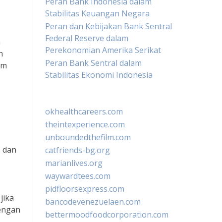
Peran Bank Indonesia dalam
Stabilitas Keuangan Negara
Peran dan Kebijakan Bank Sentral
Federal Reserve dalam
a
Perekonomian Amerika Serikat
n
Peran Bank Sentral dalam
am
Stabilitas Ekonomi Indonesia
okhealthcareers.com
theintexperience.com
unboundedthefilm.com
, dan
catfriends-bg.org
marianlives.org
waywardtees.com
pidfloorsexpress.com
jika
bancodevenezuelaen.com
dengan
bettermoodfoodcorporation.com