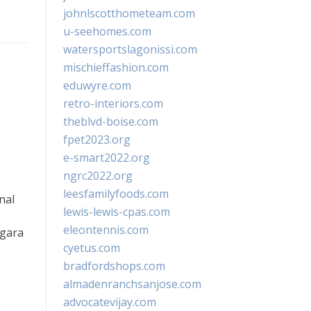
johnlscotthometeam.com
u-seehomes.com
watersportslagonissi.com
mischieffashion.com
eduwyre.com
retro-interiors.com
theblvd-boise.com
fpet2023.org
e-smart2022.org
ngrc2022.org
leesfamilyfoods.com
nal
lewis-lewis-cpas.com
eleontennis.com
egara
cyetus.com
bradfordshops.com
almadenranchsanjose.com
advocatevijay.com