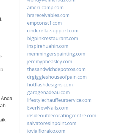
ameri-camp.com
hrsreceivables.com
.
empconst1.com
cinderella-support.com
bigpinkrestaurant.com
inspirehuahin.com
memmingerspainting.com
,
jeremypbeasley.com
thesandwichdepotcos.com
da
drgiggleshouseofpain.com
hotflashdesigns.com
garagenadeau.com
 Anda
lifestylechauffeurservice.com
lah
EverNewNails.com
insideoutdecoratingcentre.com
ik.
salvatoresinpoint.com
jovialfloralco.com