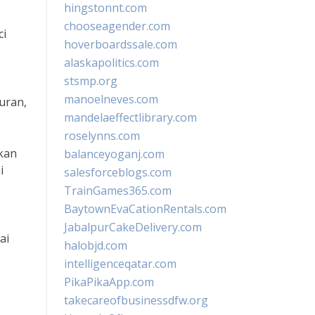
hingstonnt.com
chooseagender.com
ci
hoverboardssale.com
alaskapolitics.com
stsmp.org
manoelneves.com
uran,
mandelaeffectlibrary.com
roselynns.com
kan
balanceyoganj.com
i
salesforceblogs.com
TrainGames365.com
BaytownEvaCationRentals.com
JabalpurCakeDelivery.com
ai
halobjd.com
intelligenceqatar.com
PikaPikaApp.com
takecareofbusinessdfw.org