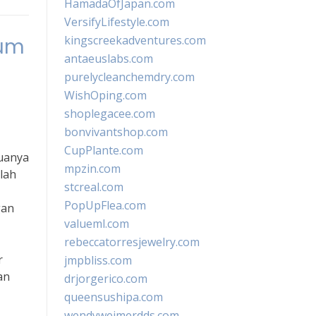
HamadaOfJapan.com
VersifyLifestyle.com
kingscreekadventures.com
ium
antaeuslabs.com
purelycleanchemdry.com
WishOping.com
shoplegacee.com
bonvivantshop.com
CupPlante.com
uanya
mpzin.com
lah
stcreal.com
PopUpFlea.com
gan
valueml.com
rebeccatorresjewelry.com
r
jmpbliss.com
an
drjorgerico.com
queensushipa.com
wendyweimerdds.com