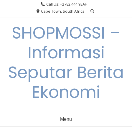
Skip
Call Us: +2782 444 YEAH
to
Cape Town, South Africa
content
SHOPMOSSI –
Informasi
Seputar Berita
Ekonomi
Menu