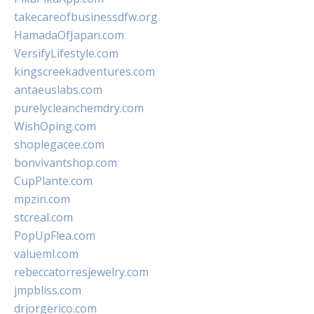
takecareofbusinessdfw.org
HamadaOfJapan.com
VersifyLifestyle.com
kingscreekadventures.com
antaeuslabs.com
purelycleanchemdry.com
WishOping.com
shoplegacee.com
bonvivantshop.com
CupPlante.com
mpzin.com
stcreal.com
PopUpFlea.com
valueml.com
rebeccatorresjewelry.com
jmpbliss.com
drjorgerico.com