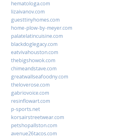
hematologa.com
lizaivanov.com
guesttinyhomes.com
home-plow-by-meyer.com
palatelatincuisine.com
blackdoglegacy.com
eatvivahouston.com
thebigshowok.com
chimeandstave.com
greatwallseafoodny.com
theloverose.com
gabriovoice.com
resinflowart.com
p-sports.net
korsairstreetwear.com
petshopallston.com
avenue26tacos.com