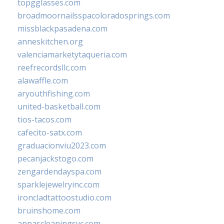
topgglasses.com
broadmoornailsspacoloradosprings.com
missblackpasadena.com
anneskitchen.org
valenciamarketytaqueria.com
reefrecordsllc.com
alawaffle.com
aryouthfishing.com
united-basketball.com
tios-tacos.com
cafecito-satx.com
graduacionviu2023.com
pecanjackstogo.com
zengardendayspa.com
sparklejewelryinc.com
ironcladtattoostudio.com
bruinshome.com
annascleaningsvc.com