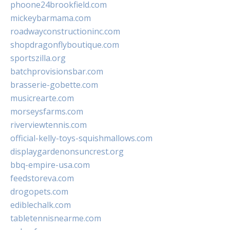
phoone24brookfield.com
mickeybarmama.com
roadwayconstructioninc.com
shopdragonflyboutique.com
sportszilla.org
batchprovisionsbar.com
brasserie-gobette.com
musicrearte.com
morseysfarms.com
riverviewtennis.com
official-kelly-toys-squishmallows.com
displaygardenonsuncrest.org
bbq-empire-usa.com
feedstoreva.com
drogopets.com
ediblechalk.com
tabletennisnearme.com