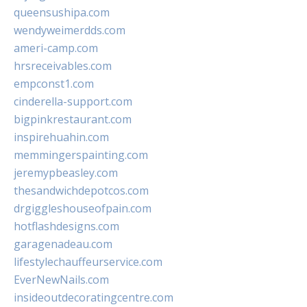
queensushipa.com
wendyweimerdds.com
ameri-camp.com
hrsreceivables.com
empconst1.com
cinderella-support.com
bigpinkrestaurant.com
inspirehuahin.com
memmingerspainting.com
jeremypbeasley.com
thesandwichdepotcos.com
drgiggleshouseofpain.com
hotflashdesigns.com
garagenadeau.com
lifestylechauffeurservice.com
EverNewNails.com
insideoutdecoratingcentre.com