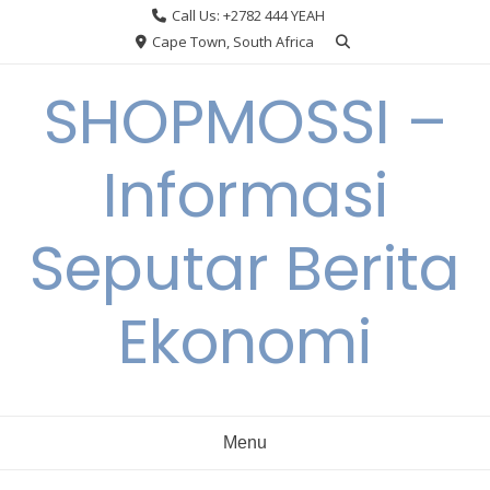
Skip
Call Us: +2782 444 YEAH
to
Cape Town, South Africa
content
SHOPMOSSI –
Informasi
Seputar Berita
Ekonomi
Menu