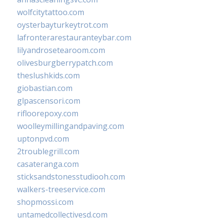
wolfcitytattoo.com
oysterbayturkeytrot.com
lafronterarestauranteybar.com
lilyandrosetearoom.com
olivesburgberrypatch.com
theslushkids.com
giobastian.com
glpascensori.com
rifloorepoxy.com
woolleymillingandpaving.com
uptonpvd.com
2troublegrill.com
casateranga.com
sticksandstonesstudiooh.com
walkers-treeservice.com
shopmossi.com
untamedcollectivesd.com