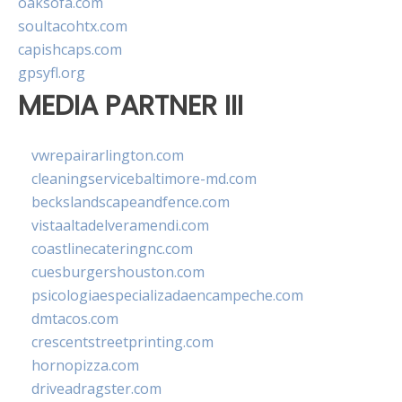
oaksofa.com
soultacohtx.com
capishcaps.com
gpsyfl.org
MEDIA PARTNER III
vwrepairarlington.com
cleaningservicebaltimore-md.com
beckslandscapeandfence.com
vistaaltadelveramendi.com
coastlinecateringnc.com
cuesburgershouston.com
psicologiaespecializadaencampeche.com
dmtacos.com
crescentstreetprinting.com
hornopizza.com
driveadragster.com