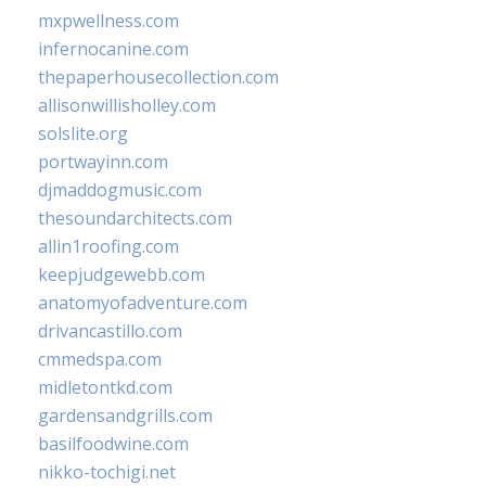
mxpwellness.com
infernocanine.com
thepaperhousecollection.com
allisonwillisholley.com
solslite.org
portwayinn.com
djmaddogmusic.com
thesoundarchitects.com
allin1roofing.com
keepjudgewebb.com
anatomyofadventure.com
drivancastillo.com
cmmedspa.com
midletontkd.com
gardensandgrills.com
basilfoodwine.com
nikko-tochigi.net