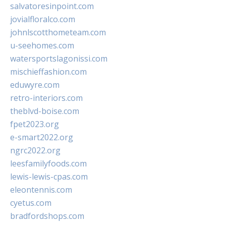
salvatoresinpoint.com
jovialfloralco.com
johnlscotthometeam.com
u-seehomes.com
watersportslagonissi.com
mischieffashion.com
eduwyre.com
retro-interiors.com
theblvd-boise.com
fpet2023.org
e-smart2022.org
ngrc2022.org
leesfamilyfoods.com
lewis-lewis-cpas.com
eleontennis.com
cyetus.com
bradfordshops.com