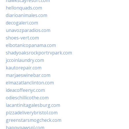
hawkscayresort.com
hellonquads.com
diarioanimales.com
decogaleri.com
unavozparadios.com
shoes-vert.com
elbotanicopanama.com
shadyoaksrockportrvpark.com
jccoinlaundry.com
kautorepair.com
marjaeswinebar.com
elmazatlanclinton.com
ideacoffeenyc.com
odieschillicothe.com
lacantinitagalesburg.com
pizzadeliverybristol.com
greenstarsmogcheck.com
happypawspl.com