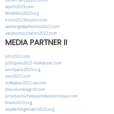
careerfaircsd2023.com
apsth2023.com
MedItRio2023.org
lcicon2023boston.com
waitangidayfestival2022.com
vacancesscolaires2022.com
MEDIA PARTNER II
isth2022.com
p2b2pabi2023-makassar.com
wocfparis2023.org
sinc2023.com
scdlqatar2022-qa.com
thecolumbiagrill.com
provisionscheeseandwineshoppe.com
khedi2023.org
akademikgeriatri2023.org