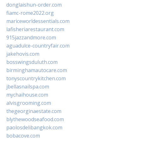
donglaishun-order.com
fiamc-rome2022.org
mariceworldessentials.com
lafisheriarestaurant.com
915jazzandmore.com
aguadulce-countryfair.com
jakehovis.com
bosswingsduluth.com
birminghamautocare.com
tonyscountrykitchen.com
jbellasnailspa.com
mychaihouse.com
alvisgrooming.com
thegeorginaestate.com
blythewoodseafood.com
paolosdelibangkok.com
bobacove.com