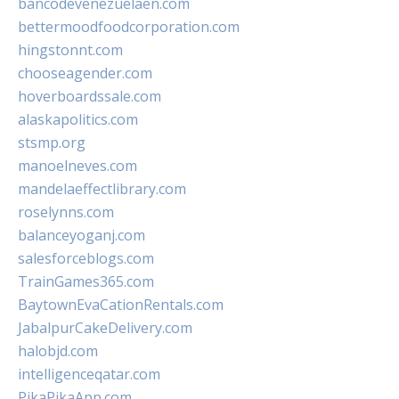
bancodevenezuelaen.com
bettermoodfoodcorporation.com
hingstonnt.com
chooseagender.com
hoverboardssale.com
alaskapolitics.com
stsmp.org
manoelneves.com
mandelaeffectlibrary.com
roselynns.com
balanceyoganj.com
salesforceblogs.com
TrainGames365.com
BaytownEvaCationRentals.com
JabalpurCakeDelivery.com
halobjd.com
intelligenceqatar.com
PikaPikaApp.com