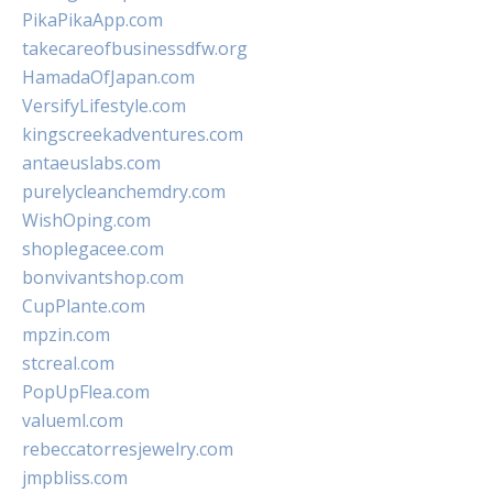
PikaPikaApp.com
takecareofbusinessdfw.org
HamadaOfJapan.com
VersifyLifestyle.com
kingscreekadventures.com
antaeuslabs.com
purelycleanchemdry.com
WishOping.com
shoplegacee.com
bonvivantshop.com
CupPlante.com
mpzin.com
stcreal.com
PopUpFlea.com
valueml.com
rebeccatorresjewelry.com
jmpbliss.com