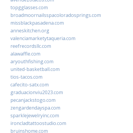
topgglasses.com
broadmoornailsspacoloradosprings.com
missblackpasadena.com
anneskitchen.org
valenciamarketytaqueria.com
reefrecordsllc.com
alawaffle.com
aryouthfishing.com
united-basketball.com
tios-tacos.com
cafecito-satx.com
graduacionviu2023.com
pecanjackstogo.com
zengardendayspa.com
sparklejewelryinc.com
ironcladtattoostudio.com
bruinshome.com