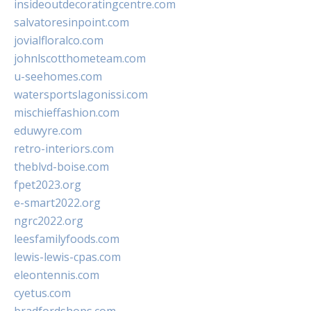
insideoutdecoratingcentre.com
salvatoresinpoint.com
jovialfloralco.com
johnlscotthometeam.com
u-seehomes.com
watersportslagonissi.com
mischieffashion.com
eduwyre.com
retro-interiors.com
theblvd-boise.com
fpet2023.org
e-smart2022.org
ngrc2022.org
leesfamilyfoods.com
lewis-lewis-cpas.com
eleontennis.com
cyetus.com