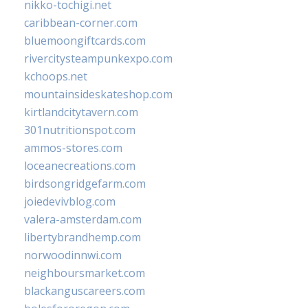
nikko-tochigi.net
caribbean-corner.com
bluemoongiftcards.com
rivercitysteampunkexpo.com
kchoops.net
mountainsideskateshop.com
kirtlandcitytavern.com
301nutritionspot.com
ammos-stores.com
loceanecreations.com
birdsongridgefarm.com
joiedevivblog.com
valera-amsterdam.com
libertybrandhemp.com
norwoodinnwi.com
neighboursmarket.com
blackanguscareers.com