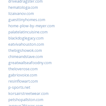
driveadragster.com
hematologa.com
lizaivanov.com
guesttinyhomes.com
home-plow-by-meyer.com
palatelatincuisine.com
blackdoglegacy.com
eatvivahouston.com
thebigshowok.com
chimeandstave.com
greatwallseafoodny.com
theloverose.com
gabriovoice.com
resinflowart.com
p-sports.net
korsairstreetwear.com
petshopallston.com
avenue26tacos.com