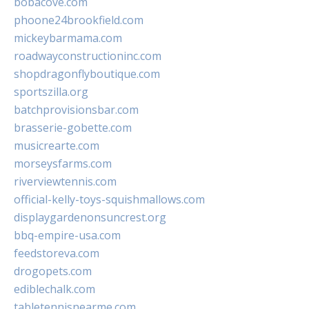
bobacove.com
phoone24brookfield.com
mickeybarmama.com
roadwayconstructioninc.com
shopdragonflyboutique.com
sportszilla.org
batchprovisionsbar.com
brasserie-gobette.com
musicrearte.com
morseysfarms.com
riverviewtennis.com
official-kelly-toys-squishmallows.com
displaygardenonsuncrest.org
bbq-empire-usa.com
feedstoreva.com
drogopets.com
ediblechalk.com
tabletennisnearme.com