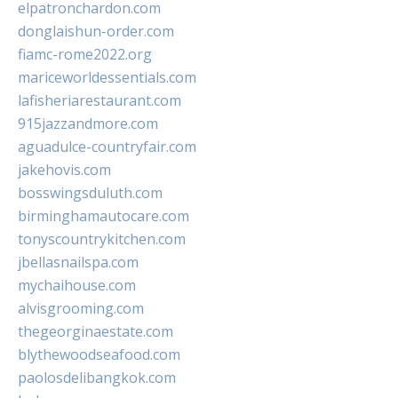
elpatronchardon.com
donglaishun-order.com
fiamc-rome2022.org
mariceworldessentials.com
lafisheriarestaurant.com
915jazzandmore.com
aguadulce-countryfair.com
jakehovis.com
bosswingsduluth.com
birminghamautocare.com
tonyscountrykitchen.com
jbellasnailspa.com
mychaihouse.com
alvisgrooming.com
thegeorginaestate.com
blythewoodseafood.com
paolosdelibangkok.com