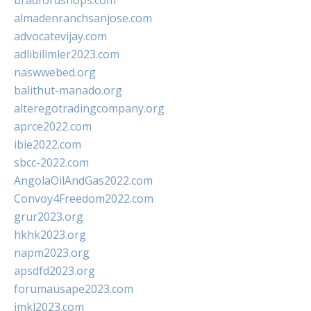
bradfordshops.com
almadenranchsanjose.com
advocatevijay.com
adlibilimler2023.com
naswwebed.org
balithut-manado.org
alteregotradingcompany.org
aprce2022.com
ibie2022.com
sbcc-2022.com
AngolaOilAndGas2022.com
Convoy4Freedom2022.com
grur2023.org
hkhk2023.org
napm2023.org
apsdfd2023.org
forumausape2023.com
imkl2023.com