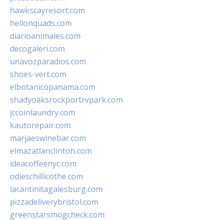
hawkscayresort.com
hellonquads.com
diarioanimales.com
decogaleri.com
unavozparadios.com
shoes-vert.com
elbotanicopanama.com
shadyoaksrockportrvpark.com
jccoinlaundry.com
kautorepair.com
marjaeswinebar.com
elmazatlanclinton.com
ideacoffeenyc.com
odieschillicothe.com
lacantinitagalesburg.com
pizzadeliverybristol.com
greenstarsmogcheck.com