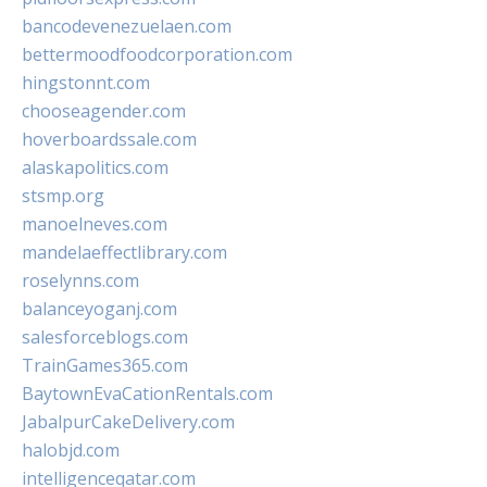
bancodevenezuelaen.com
bettermoodfoodcorporation.com
hingstonnt.com
chooseagender.com
hoverboardssale.com
alaskapolitics.com
stsmp.org
manoelneves.com
mandelaeffectlibrary.com
roselynns.com
balanceyoganj.com
salesforceblogs.com
TrainGames365.com
BaytownEvaCationRentals.com
JabalpurCakeDelivery.com
halobjd.com
intelligenceqatar.com