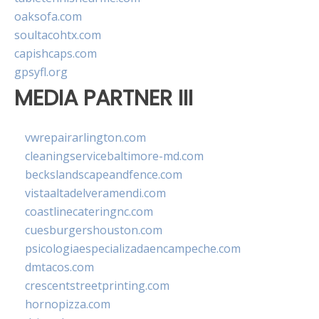
oaksofa.com
soultacohtx.com
capishcaps.com
gpsyfl.org
MEDIA PARTNER III
vwrepairarlington.com
cleaningservicebaltimore-md.com
beckslandscapeandfence.com
vistaaltadelveramendi.com
coastlinecateringnc.com
cuesburgershouston.com
psicologiaespecializadaencampeche.com
dmtacos.com
crescentstreetprinting.com
hornopizza.com