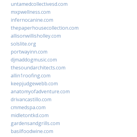
untamedcollectivesd.com
mxpwellness.com
infernocanine.com
thepaperhousecollection.com
allisonwillisholley.com
solslite.org
portwayinn.com
djmaddogmusic.com
thesoundarchitects.com
allin1roofing.com
keepjudgewebb.com
anatomyofadventure.com
drivancastillo.com
cmmedspa.com
midletontkd.com
gardensandgrills.com
basilfoodwine.com