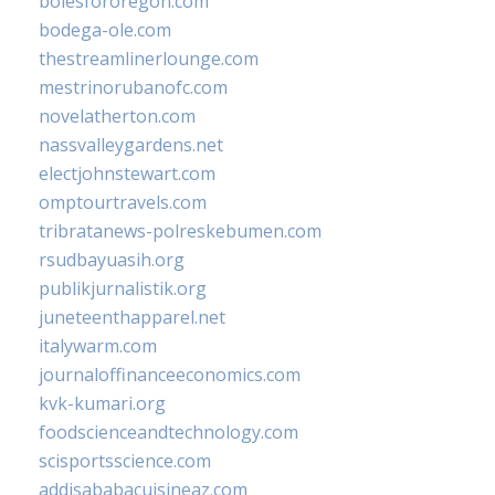
bolesfororegon.com
bodega-ole.com
thestreamlinerlounge.com
mestrinorubanofc.com
novelatherton.com
nassvalleygardens.net
electjohnstewart.com
omptourtravels.com
tribratanews-polreskebumen.com
rsudbayuasih.org
publikjurnalistik.org
juneteenthapparel.net
italywarm.com
journaloffinanceeconomics.com
kvk-kumari.org
foodscienceandtechnology.com
scisportsscience.com
addisababacuisineaz.com