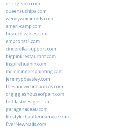
drjorgerico.com
queensushipa.com
wendyweimerdds.com
ameri-camp.com
hrsreceivables.com
empconst1.com
cinderella-support.com
bigpinkrestaurant.com
inspirehuahin.com
memmingerspainting.com
jeremypbeasley.com
thesandwichdepotcos.com
drgiggleshouseofpain.com
hotflashdesigns.com
garagenadeau.com
lifestylechauffeurservice.com
EverNewNails.com