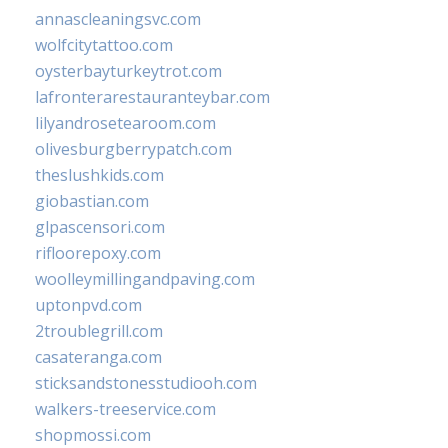
annascleaningsvc.com
wolfcitytattoo.com
oysterbayturkeytrot.com
lafronterarestauranteybar.com
lilyandrosetearoom.com
olivesburgberrypatch.com
theslushkids.com
giobastian.com
glpascensori.com
rifloorepoxy.com
woolleymillingandpaving.com
uptonpvd.com
2troublegrill.com
casateranga.com
sticksandstonesstudiooh.com
walkers-treeservice.com
shopmossi.com