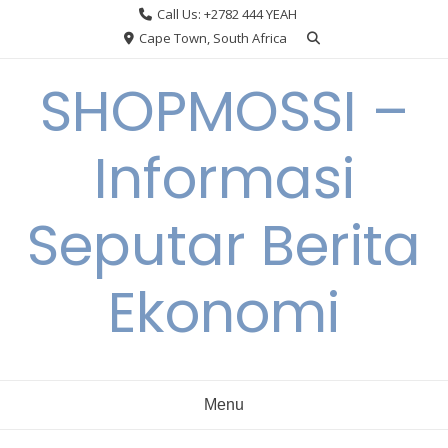
Skip
Call Us: +2782 444 YEAH
to
Cape Town, South Africa
content
SHOPMOSSI –
Informasi
Seputar Berita
Ekonomi
Menu