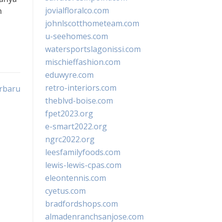
jovialfloralco.com
n
johnlscotthometeam.com
u-seehomes.com
watersportslagonissi.com
mischieffashion.com
eduwyre.com
retro-interiors.com
erbaru
theblvd-boise.com
fpet2023.org
e-smart2022.org
ngrc2022.org
leesfamilyfoods.com
lewis-lewis-cpas.com
eleontennis.com
cyetus.com
bradfordshops.com
almadenranchsanjose.com