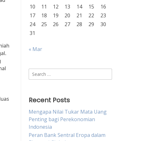
bad
10
11
12
13
14
15
16
17
18
19
20
21
22
23
24
25
26
27
28
29
30
31
miah
« Mar
al.
g
nal
Search
for:
luas
Recent Posts
Mengapa Nilai Tukar Mata Uang
Penting bagi Perekonomian
Indonesia
Peran Bank Sentral Eropa dalam