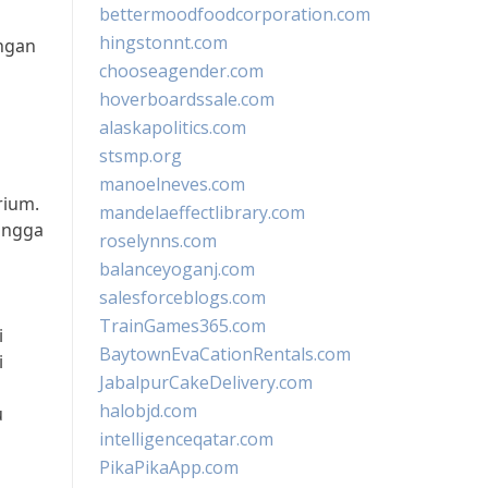
bettermoodfoodcorporation.com
hingstonnt.com
ngan
chooseagender.com
hoverboardssale.com
alaskapolitics.com
stsmp.org
manoelneves.com
rium.
mandelaeffectlibrary.com
hingga
roselynns.com
balanceyoganj.com
salesforceblogs.com
TrainGames365.com
i
BaytownEvaCationRentals.com
i
JabalpurCakeDelivery.com
halobjd.com
u
intelligenceqatar.com
PikaPikaApp.com