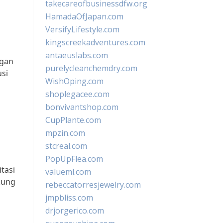
takecareofbusinessdfw.org
HamadaOfJapan.com
VersifyLifestyle.com
kingscreekadventures.com
antaeuslabs.com
ngan
purelycleanchemdry.com
usi
WishOping.com
shoplegacee.com
bonvivantshop.com
CupPlante.com
mpzin.com
stcreal.com
PopUpFlea.com
tasi
valueml.com
kung
rebeccatorresjewelry.com
jmpbliss.com
drjorgerico.com