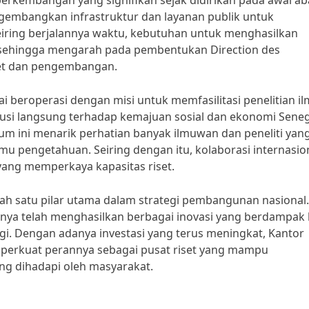
erkembangan yang signifikan sejak didirikan pada awal a
ngembangkan infrastruktur dan layanan publik untuk
ing berjalannya waktu, kebutuhan untuk menghasilkan
sehingga mengarah pada pembentukan Direction des
iset dan pengembangan.
i beroperasi dengan misi untuk memfasilitasi penelitian il
usi langsung terhadap kemajuan sosial dan ekonomi Seneg
m ini menarik perhatian banyak ilmuwan dan peneliti yan
mu pengetahuan. Seiring dengan itu, kolaborasi internasio
yang memperkaya kapasitas riset.
alah satu pilar utama dalam strategi pembangunan nasional.
ya telah menghasilkan berbagai inovasi yang berdampak 
gi. Dengan adanya investasi yang terus meningkat, Kantor
erkuat perannya sebagai pusat riset yang mampu
ang dihadapi oleh masyarakat.