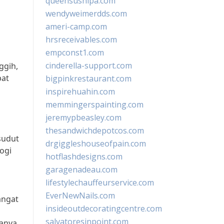
queensushipa.com
wendyweimerdds.com
ameri-camp.com
hrsreceivables.com
empconst1.com
cinderella-support.com
ggih,
pat
bigpinkrestaurant.com
inspirehuahin.com
memmingerspainting.com
jeremypbeasley.com
thesandwichdepotcos.com
sudut
drgiggleshouseofpain.com
ogi
hotflashdesigns.com
garagenadeau.com
lifestylechauffeurservice.com
EverNewNails.com
angat
insideoutdecoratingcentre.com
salvatoresinpoint.com
hanya