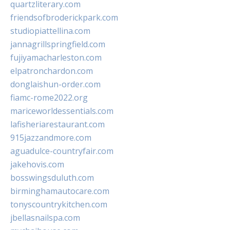
quartzliterary.com
friendsofbroderickpark.com
studiopiattellina.com
jannagrillspringfield.com
fujiyamacharleston.com
elpatronchardon.com
donglaishun-order.com
fiamc-rome2022.org
mariceworldessentials.com
lafisheriarestaurant.com
915jazzandmore.com
aguadulce-countryfair.com
jakehovis.com
bosswingsduluth.com
birminghamautocare.com
tonyscountrykitchen.com
jbellasnailspa.com