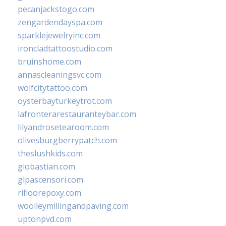
pecanjackstogo.com
zengardendayspa.com
sparklejewelryinc.com
ironcladtattoostudio.com
bruinshome.com
annascleaningsvc.com
wolfcitytattoo.com
oysterbayturkeytrot.com
lafronterarestauranteybar.com
lilyandrosetearoom.com
olivesburgberrypatch.com
theslushkids.com
giobastian.com
glpascensori.com
rifloorepoxy.com
woolleymillingandpaving.com
uptonpvd.com