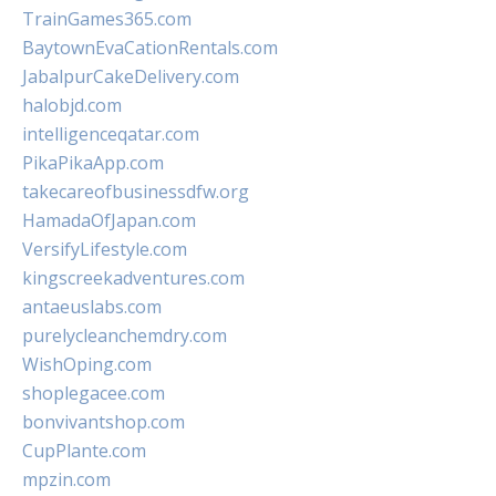
TrainGames365.com
BaytownEvaCationRentals.com
JabalpurCakeDelivery.com
halobjd.com
intelligenceqatar.com
PikaPikaApp.com
takecareofbusinessdfw.org
HamadaOfJapan.com
VersifyLifestyle.com
kingscreekadventures.com
antaeuslabs.com
purelycleanchemdry.com
WishOping.com
shoplegacee.com
bonvivantshop.com
CupPlante.com
mpzin.com