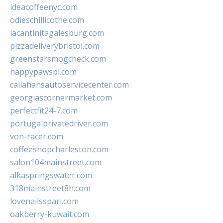
ideacoffeenyc.com
odieschillicothe.com
lacantinitagalesburg.com
pizzadeliverybristol.com
greenstarsmogcheck.com
happypawspl.com
callahansautoservicecenter.com
georgiascornermarket.com
perfectfit24-7.com
portugalprivatedriver.com
von-racer.com
coffeeshopcharleston.com
salon104mainstreet.com
alkaspringswater.com
318mainstreet8h.com
lovenailsspari.com
oakberry-kuwait.com