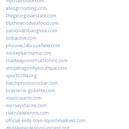
mychaihouse.com
alvisgrooming.com
thegeorginaestate.com
blythewoodseafood.com
paolosdelibangkok.com
bobacove.com
phoone24brookfield.com
mickeybarmama.com
roadwayconstructioninc.com
shopdragonflyboutique.com
sportszilla.org
batchprovisionsbar.com
brasserie-gobette.com
musicrearte.com
morseysfarms.com
riverviewtennis.com
official-kelly-toys-squishmallows.com
displaygardenonsuncrest.org