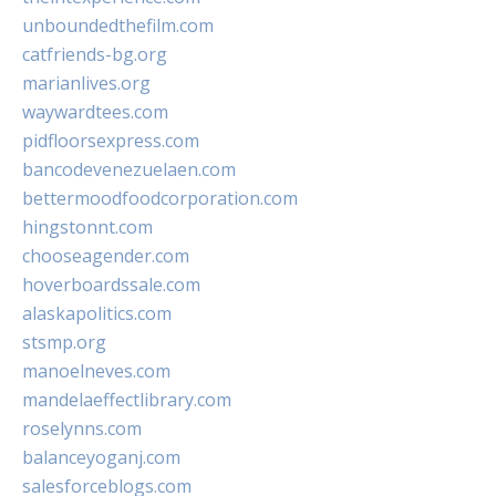
unboundedthefilm.com
catfriends-bg.org
marianlives.org
waywardtees.com
pidfloorsexpress.com
bancodevenezuelaen.com
bettermoodfoodcorporation.com
hingstonnt.com
chooseagender.com
hoverboardssale.com
alaskapolitics.com
stsmp.org
manoelneves.com
mandelaeffectlibrary.com
roselynns.com
balanceyoganj.com
salesforceblogs.com