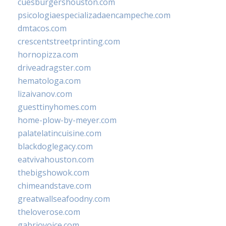
cuesburgershouston.com
psicologiaespecializadaencampeche.com
dmtacos.com
crescentstreetprinting.com
hornopizza.com
driveadragster.com
hematologa.com
lizaivanov.com
guesttinyhomes.com
home-plow-by-meyer.com
palatelatincuisine.com
blackdoglegacy.com
eatvivahouston.com
thebigshowok.com
chimeandstave.com
greatwallseafoodny.com
theloverose.com
gabriovoice.com