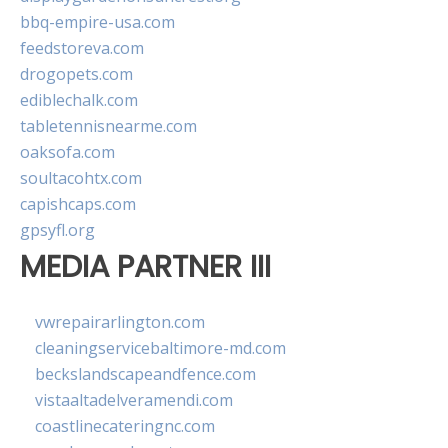
bbq-empire-usa.com
feedstoreva.com
drogopets.com
ediblechalk.com
tabletennisnearme.com
oaksofa.com
soultacohtx.com
capishcaps.com
gpsyfl.org
MEDIA PARTNER III
vwrepairarlington.com
cleaningservicebaltimore-md.com
beckslandscapeandfence.com
vistaaltadelveramendi.com
coastlinecateringnc.com