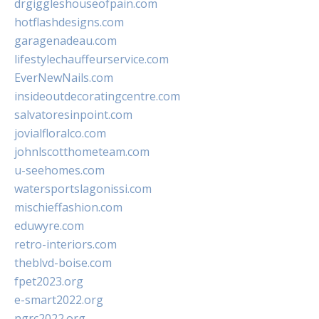
drgiggleshouseofpain.com
hotflashdesigns.com
garagenadeau.com
lifestylechauffeurservice.com
EverNewNails.com
insideoutdecoratingcentre.com
salvatoresinpoint.com
jovialfloralco.com
johnlscotthometeam.com
u-seehomes.com
watersportslagonissi.com
mischieffashion.com
eduwyre.com
retro-interiors.com
theblvd-boise.com
fpet2023.org
e-smart2022.org
ngrc2022.org