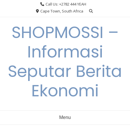
Skip
Call Us: +2782 444 YEAH
to
Cape Town, South Africa
content
SHOPMOSSI –
Informasi
Seputar Berita
Ekonomi
Menu