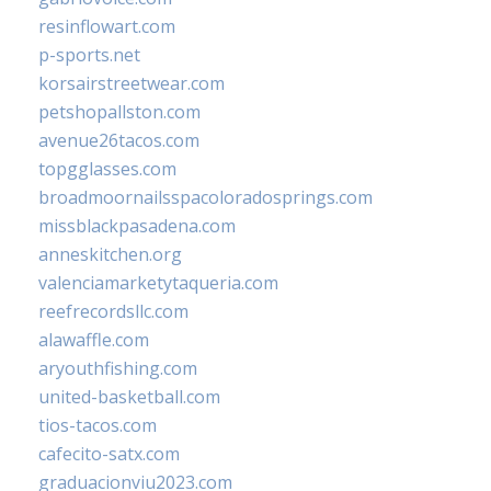
resinflowart.com
p-sports.net
korsairstreetwear.com
petshopallston.com
avenue26tacos.com
topgglasses.com
broadmoornailsspacoloradosprings.com
missblackpasadena.com
anneskitchen.org
valenciamarketytaqueria.com
reefrecordsllc.com
alawaffle.com
aryouthfishing.com
united-basketball.com
tios-tacos.com
cafecito-satx.com
graduacionviu2023.com