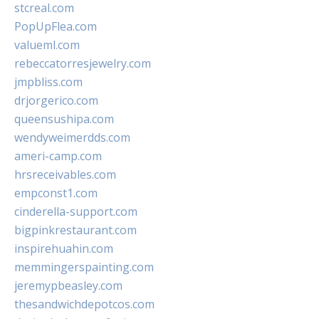
stcreal.com
PopUpFlea.com
valueml.com
rebeccatorresjewelry.com
jmpbliss.com
drjorgerico.com
queensushipa.com
wendyweimerdds.com
ameri-camp.com
hrsreceivables.com
empconst1.com
cinderella-support.com
bigpinkrestaurant.com
inspirehuahin.com
memmingerspainting.com
jeremypbeasley.com
thesandwichdepotcos.com