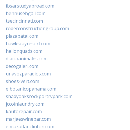
ibsarstudyabroad.com
bennusehgall.com
tsecincinnati.com
roderconstructiongroup.com
plazabatai.com
hawkscayresort.com
hellonquads.com
diarioanimales.com
decogaleri.com
unavozparadios.com
shoes-vert.com
elbotanicopanama.com
shadyoaksrockportrvpark.com
jccoinlaundry.com
kautorepair.com
marjaeswinebar.com
elmazatlanclinton.com