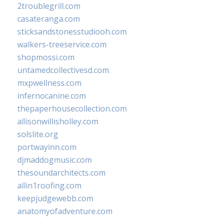
2troublegrill.com
casateranga.com
sticksandstonesstudiooh.com
walkers-treeservice.com
shopmossi.com
untamedcollectivesd.com
mxpwellness.com
infernocanine.com
thepaperhousecollection.com
allisonwillisholley.com
solslite.org
portwayinn.com
djmaddogmusic.com
thesoundarchitects.com
allin1roofing.com
keepjudgewebb.com
anatomyofadventure.com