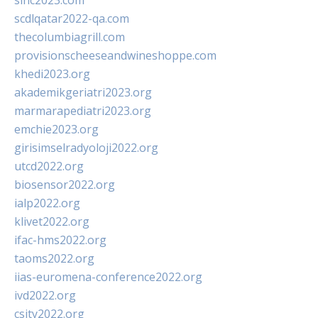
sinc2023.com
scdlqatar2022-qa.com
thecolumbiagrill.com
provisionscheeseandwineshoppe.com
khedi2023.org
akademikgeriatri2023.org
marmarapediatri2023.org
emchie2023.org
girisimselradyoloji2022.org
utcd2022.org
biosensor2022.org
ialp2022.org
klivet2022.org
ifac-hms2022.org
taoms2022.org
iias-euromena-conference2022.org
ivd2022.org
csity2022.org