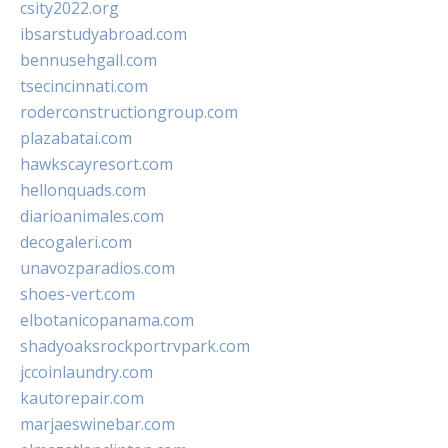
csity2022.org
ibsarstudyabroad.com
bennusehgall.com
tsecincinnati.com
roderconstructiongroup.com
plazabatai.com
hawkscayresort.com
hellonquads.com
diarioanimales.com
decogaleri.com
unavozparadios.com
shoes-vert.com
elbotanicopanama.com
shadyoaksrockportrvpark.com
jccoinlaundry.com
kautorepair.com
marjaeswinebar.com