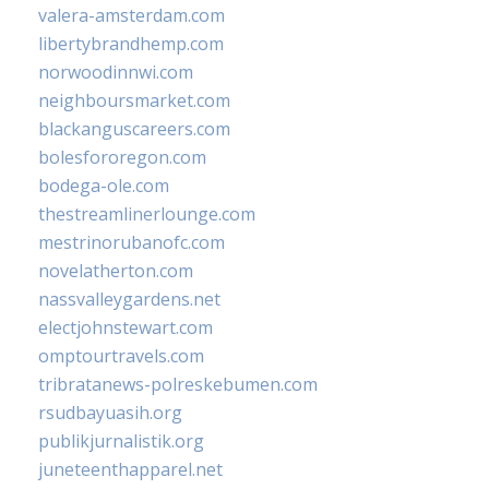
valera-amsterdam.com
libertybrandhemp.com
norwoodinnwi.com
neighboursmarket.com
blackanguscareers.com
bolesfororegon.com
bodega-ole.com
thestreamlinerlounge.com
mestrinorubanofc.com
novelatherton.com
nassvalleygardens.net
electjohnstewart.com
omptourtravels.com
tribratanews-polreskebumen.com
rsudbayuasih.org
publikjurnalistik.org
juneteenthapparel.net