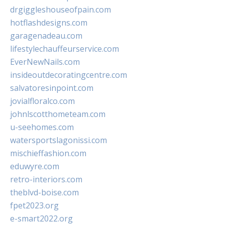
drgiggleshouseofpain.com
hotflashdesigns.com
garagenadeau.com
lifestylechauffeurservice.com
EverNewNails.com
insideoutdecoratingcentre.com
salvatoresinpoint.com
jovialfloralco.com
johnlscotthometeam.com
u-seehomes.com
watersportslagonissi.com
mischieffashion.com
eduwyre.com
retro-interiors.com
theblvd-boise.com
fpet2023.org
e-smart2022.org