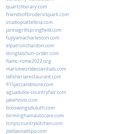
quartzliterary.com
friendsofbroderickpark.com
studiopiattellina.com
jannagrillspringfield.com
fujiyamacharleston.com
elpatronchardon.com
donglaishun-order.com
fiamc-rome2022.org
mariceworldessentials.com
lafisheriarestaurant.com
915jazzandmore.com
aguadulce-countryfair.com
jakehovis.com
bosswingsduluth.com
birminghamautocare.com
tonyscountrykitchen.com
jbellasnailspa.com