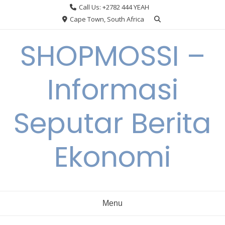
Skip
Call Us: +2782 444 YEAH
to
Cape Town, South Africa
content
SHOPMOSSI –
Informasi
Seputar Berita
Ekonomi
Menu