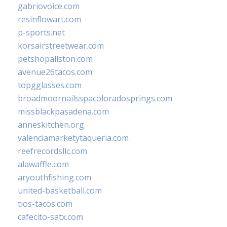
gabriovoice.com
resinflowart.com
p-sports.net
korsairstreetwear.com
petshopallston.com
avenue26tacos.com
topgglasses.com
broadmoornailsspacoloradosprings.com
missblackpasadena.com
anneskitchen.org
valenciamarketytaqueria.com
reefrecordsllc.com
alawaffle.com
aryouthfishing.com
united-basketball.com
tios-tacos.com
cafecito-satx.com