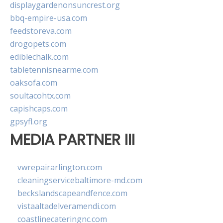
displaygardenonsuncrest.org
bbq-empire-usa.com
feedstoreva.com
drogopets.com
ediblechalk.com
tabletennisnearme.com
oaksofa.com
soultacohtx.com
capishcaps.com
gpsyfl.org
MEDIA PARTNER III
vwrepairarlington.com
cleaningservicebaltimore-md.com
beckslandscapeandfence.com
vistaaltadelveramendi.com
coastlinecateringnc.com