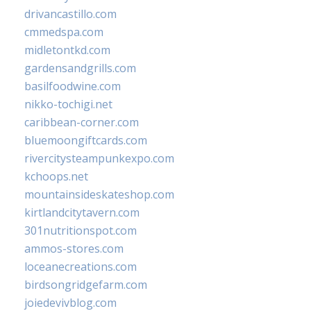
drivancastillo.com
cmmedspa.com
midletontkd.com
gardensandgrills.com
basilfoodwine.com
nikko-tochigi.net
caribbean-corner.com
bluemoongiftcards.com
rivercitysteampunkexpo.com
kchoops.net
mountainsideskateshop.com
kirtlandcitytavern.com
301nutritionspot.com
ammos-stores.com
loceanecreations.com
birdsongridgefarm.com
joiedevivblog.com