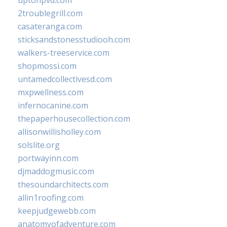
2troublegrill.com
casateranga.com
sticksandstonesstudiooh.com
walkers-treeservice.com
shopmossi.com
untamedcollectivesd.com
mxpwellness.com
infernocanine.com
thepaperhousecollection.com
allisonwillisholley.com
solslite.org
portwayinn.com
djmaddogmusic.com
thesoundarchitects.com
allin1roofing.com
keepjudgewebb.com
anatomyofadventure.com