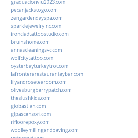
graduacionviu2023.com
pecanjackstogo.com
zengardendayspa.com
sparklejewelryinc.com
ironcladtattoostudio.com
bruinshome.com
annascleaningsvc.com
wolfcitytattoo.com
oysterbayturkeytrot.com
lafronterarestauranteybar.com
lilyandrosetearoom.com
olivesburgberrypatch.com
theslushkids.com
giobastian.com
glpascensori.com
rifloorepoxy.com
woolleymillingandpaving.com
uptonpvd.com