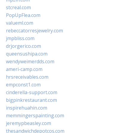
stcreal.com
PopUpFlea.com
valueml.com
rebeccatorresjewelry.com
jmpbliss.com
drjorgerico.com
queensushipa.com
wendyweimerdds.com
ameri-camp.com
hrsreceivables.com
empconst1.com
cinderella-support.com
bigpinkrestaurant.com
inspirehuahin.com
memmingerspainting.com
jeremypbeasley.com
thesandwichdepotcos.com