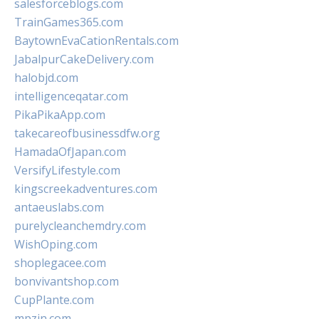
salesforceblogs.com
TrainGames365.com
BaytownEvaCationRentals.com
JabalpurCakeDelivery.com
halobjd.com
intelligenceqatar.com
PikaPikaApp.com
takecareofbusinessdfw.org
HamadaOfJapan.com
VersifyLifestyle.com
kingscreekadventures.com
antaeuslabs.com
purelycleanchemdry.com
WishOping.com
shoplegacee.com
bonvivantshop.com
CupPlante.com
mpzin.com