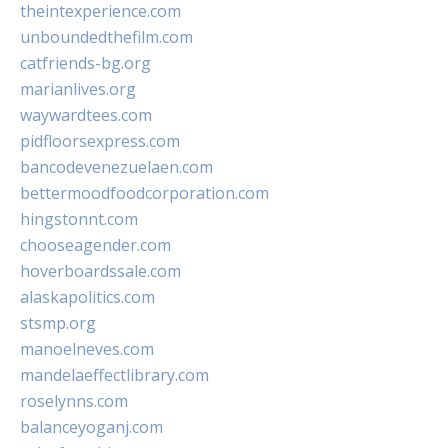
theintexperience.com
unboundedthefilm.com
catfriends-bg.org
marianlives.org
waywardtees.com
pidfloorsexpress.com
bancodevenezuelaen.com
bettermoodfoodcorporation.com
hingstonnt.com
chooseagender.com
hoverboardssale.com
alaskapolitics.com
stsmp.org
manoelneves.com
mandelaeffectlibrary.com
roselynns.com
balanceyoganj.com