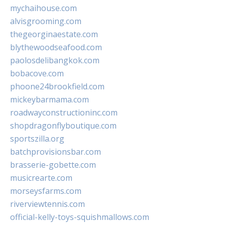
mychaihouse.com
alvisgrooming.com
thegeorginaestate.com
blythewoodseafood.com
paolosdelibangkok.com
bobacove.com
phoone24brookfield.com
mickeybarmama.com
roadwayconstructioninc.com
shopdragonflyboutique.com
sportszilla.org
batchprovisionsbar.com
brasserie-gobette.com
musicrearte.com
morseysfarms.com
riverviewtennis.com
official-kelly-toys-squishmallows.com