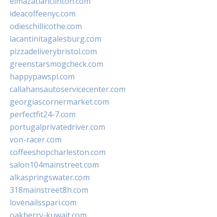
elmazatlanclinton.com
ideacoffeenyc.com
odieschillicothe.com
lacantinitagalesburg.com
pizzadeliverybristol.com
greenstarsmogcheck.com
happypawspl.com
callahansautoservicecenter.com
georgiascornermarket.com
perfectfit24-7.com
portugalprivatedriver.com
von-racer.com
coffeeshopcharleston.com
salon104mainstreet.com
alkaspringswater.com
318mainstreet8h.com
lovenailsspari.com
oakberry-kuwait.com