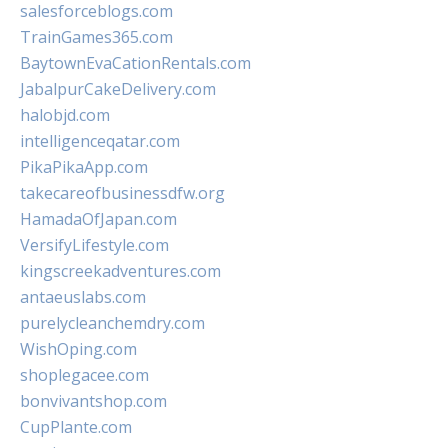
salesforceblogs.com
TrainGames365.com
BaytownEvaCationRentals.com
JabalpurCakeDelivery.com
halobjd.com
intelligenceqatar.com
PikaPikaApp.com
takecareofbusinessdfw.org
HamadaOfJapan.com
VersifyLifestyle.com
kingscreekadventures.com
antaeuslabs.com
purelycleanchemdry.com
WishOping.com
shoplegacee.com
bonvivantshop.com
CupPlante.com