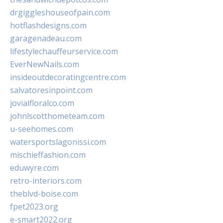
drgiggleshouseofpain.com
hotflashdesigns.com
garagenadeau.com
lifestylechauffeurservice.com
EverNewNails.com
insideoutdecoratingcentre.com
salvatoresinpoint.com
jovialfloralco.com
johnlscotthometeam.com
u-seehomes.com
watersportslagonissi.com
mischieffashion.com
eduwyre.com
retro-interiors.com
theblvd-boise.com
fpet2023.org
e-smart2022.org