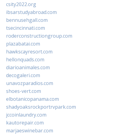
csity2022.org
ibsarstudyabroad.com
bennusehgall.com
tsecincinnati.com
roderconstructiongroup.com
plazabatai.com
hawkscayresort.com
hellonquads.com
diarioanimales.com
decogaleri.com
unavozparadios.com
shoes-vert.com
elbotanicopanama.com
shadyoaksrockportrvpark.com
jccoinlaundry.com
kautorepair.com
marjaeswinebar.com