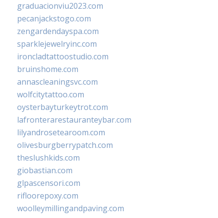
graduacionviu2023.com
pecanjackstogo.com
zengardendayspa.com
sparklejewelryinc.com
ironcladtattoostudio.com
bruinshome.com
annascleaningsvc.com
wolfcitytattoo.com
oysterbayturkeytrot.com
lafronterarestauranteybar.com
lilyandrosetearoom.com
olivesburgberrypatch.com
theslushkids.com
giobastian.com
glpascensori.com
rifloorepoxy.com
woolleymillingandpaving.com