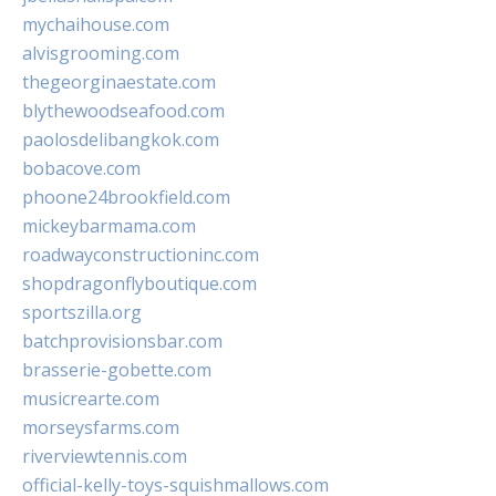
mychaihouse.com
alvisgrooming.com
thegeorginaestate.com
blythewoodseafood.com
paolosdelibangkok.com
bobacove.com
phoone24brookfield.com
mickeybarmama.com
roadwayconstructioninc.com
shopdragonflyboutique.com
sportszilla.org
batchprovisionsbar.com
brasserie-gobette.com
musicrearte.com
morseysfarms.com
riverviewtennis.com
official-kelly-toys-squishmallows.com