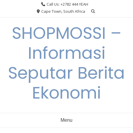
Skip
Call Us: +2782 444 YEAH
to
Cape Town, South Africa
content
SHOPMOSSI –
Informasi
Seputar Berita
Ekonomi
Menu