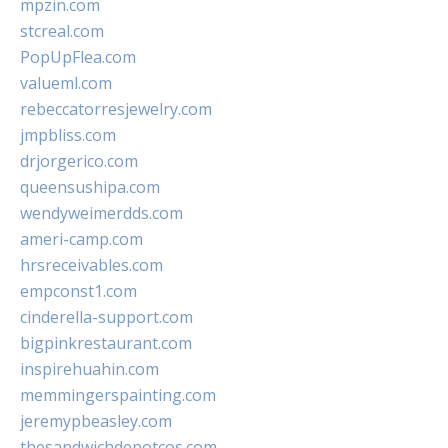
mpzin.com
stcreal.com
PopUpFlea.com
valueml.com
rebeccatorresjewelry.com
jmpbliss.com
drjorgerico.com
queensushipa.com
wendyweimerdds.com
ameri-camp.com
hrsreceivables.com
empconst1.com
cinderella-support.com
bigpinkrestaurant.com
inspirehuahin.com
memmingerspainting.com
jeremypbeasley.com
thesandwichdepotcos.com