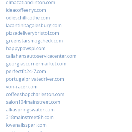
elmazatlanclinton.com
ideacoffeenyc.com
odieschillicothe.com
lacantinitagalesburg.com
pizzadeliverybristol.com
greenstarsmogcheck.com
happypawspl.com
callahansautoservicecenter.com
georgiascornermarket.com
perfectfit24-7.com
portugalprivatedriver.com
von-racer.com
coffeeshopcharleston.com
salon104mainstreet.com
alkaspringswater.com
318mainstreet8h.com
lovenailsspari.com