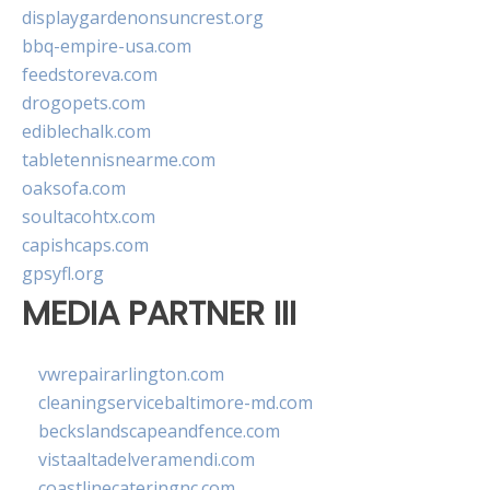
displaygardenonsuncrest.org
bbq-empire-usa.com
feedstoreva.com
drogopets.com
ediblechalk.com
tabletennisnearme.com
oaksofa.com
soultacohtx.com
capishcaps.com
gpsyfl.org
MEDIA PARTNER III
vwrepairarlington.com
cleaningservicebaltimore-md.com
beckslandscapeandfence.com
vistaaltadelveramendi.com
coastlinecateringnc.com