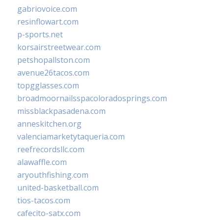
gabriovoice.com
resinflowart.com
p-sports.net
korsairstreetwear.com
petshopallston.com
avenue26tacos.com
topgglasses.com
broadmoornailsspacoloradosprings.com
missblackpasadena.com
anneskitchen.org
valenciamarketytaqueria.com
reefrecordsllc.com
alawaffle.com
aryouthfishing.com
united-basketball.com
tios-tacos.com
cafecito-satx.com