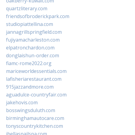
oakberry-kuwait.com
quartzliterary.com
friendsofbroderickpark.com
studiopiattellina.com
jannagrillspringfield.com
fujiyamacharleston.com
elpatronchardon.com
donglaishun-order.com
fiamc-rome2022.org
mariceworldessentials.com
lafisheriarestaurant.com
915jazzandmore.com
aguadulce-countryfair.com
jakehovis.com
bosswingsduluth.com
birminghamautocare.com
tonyscountrykitchen.com
jbellasnailspa.com