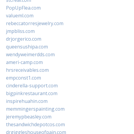
stcreal.com
PopUpFlea.com
valueml.com
rebeccatorresjewelry.com
jmpbliss.com
drjorgerico.com
queensushipa.com
wendyweimerdds.com
ameri-camp.com
hrsreceivables.com
empconst1.com
cinderella-support.com
bigpinkrestaurant.com
inspirehuahin.com
memmingerspainting.com
jeremypbeasley.com
thesandwichdepotcos.com
drgiggleshouseofpain.com