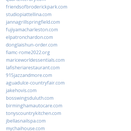
friendsofbroderickpark.com
studiopiattellina.com
jannagrillspringfield.com
fujiyamacharleston.com
elpatronchardon.com
donglaishun-order.com
fiamc-rome2022.org
mariceworldessentials.com
lafisheriarestaurant.com
915jazzandmore.com
aguadulce-countryfair.com
jakehovis.com
bosswingsduluth.com
birminghamautocare.com
tonyscountrykitchen.com
jbellasnailspa.com
mychaihouse.com