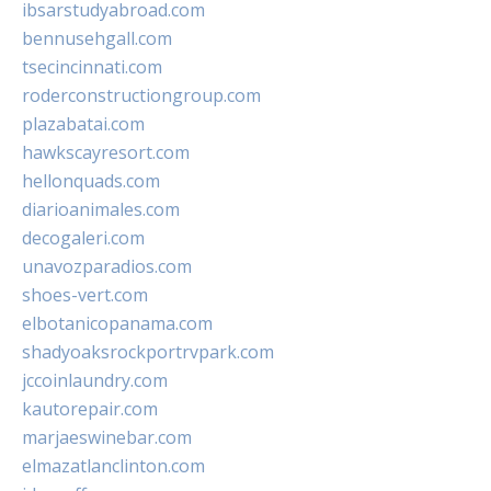
ibsarstudyabroad.com
bennusehgall.com
tsecincinnati.com
roderconstructiongroup.com
plazabatai.com
hawkscayresort.com
hellonquads.com
diarioanimales.com
decogaleri.com
unavozparadios.com
shoes-vert.com
elbotanicopanama.com
shadyoaksrockportrvpark.com
jccoinlaundry.com
kautorepair.com
marjaeswinebar.com
elmazatlanclinton.com