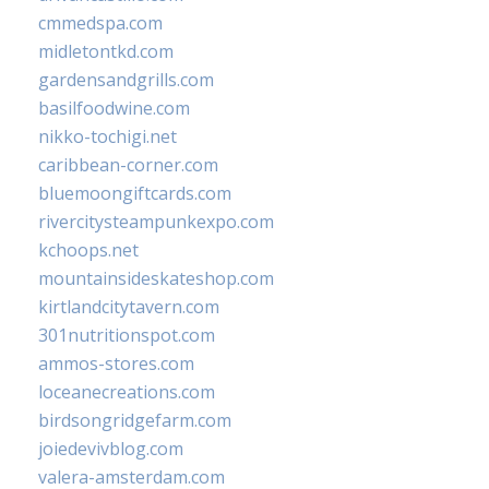
cmmedspa.com
midletontkd.com
gardensandgrills.com
basilfoodwine.com
nikko-tochigi.net
caribbean-corner.com
bluemoongiftcards.com
rivercitysteampunkexpo.com
kchoops.net
mountainsideskateshop.com
kirtlandcitytavern.com
301nutritionspot.com
ammos-stores.com
loceanecreations.com
birdsongridgefarm.com
joiedevivblog.com
valera-amsterdam.com