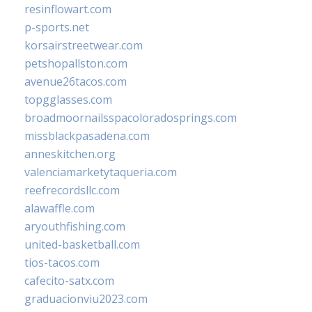
resinflowart.com
p-sports.net
korsairstreetwear.com
petshopallston.com
avenue26tacos.com
topgglasses.com
broadmoornailsspacoloradosprings.com
missblackpasadena.com
anneskitchen.org
valenciamarketytaqueria.com
reefrecordsllc.com
alawaffle.com
aryouthfishing.com
united-basketball.com
tios-tacos.com
cafecito-satx.com
graduacionviu2023.com