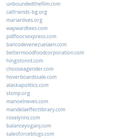
unboundedthefilm.com
catfriends-bg.org
marianlives.org
waywardtees.com
pidfloorsexpress.com
bancodevenezuelaen.com
bettermoodfoodcorporation.com
hingstonnt.com
chooseagender.com
hoverboardssale.com
alaskapolitics.com
stsmp.org
manoelneves.com
mandelaeffectlibrary.com
roselynns.com
balanceyoganj.com
salesforceblogs.com