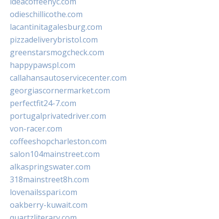
ideacoffeenyc.com
odieschillicothe.com
lacantinitagalesburg.com
pizzadeliverybristol.com
greenstarsmogcheck.com
happypawspl.com
callahansautoservicecenter.com
georgiascornermarket.com
perfectfit24-7.com
portugalprivatedriver.com
von-racer.com
coffeeshopcharleston.com
salon104mainstreet.com
alkaspringswater.com
318mainstreet8h.com
lovenailsspari.com
oakberry-kuwait.com
quartzliterary.com