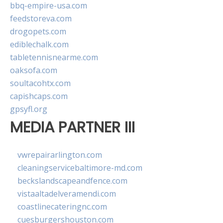
bbq-empire-usa.com
feedstoreva.com
drogopets.com
ediblechalk.com
tabletennisnearme.com
oaksofa.com
soultacohtx.com
capishcaps.com
gpsyfl.org
MEDIA PARTNER III
vwrepairarlington.com
cleaningservicebaltimore-md.com
beckslandscapeandfence.com
vistaaltadelveramendi.com
coastlinecateringnc.com
cuesburgershouston.com