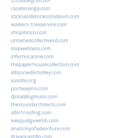
2troublegrill.com
casateranga.com
sticksandstonesstudiooh.com
walkers-treeservice.com
shopmossi.com
untamedcollectivesd.com
mxpwellness.com
infernocanine.com
thepaperhousecollection.com
allisonwillisholley.com
solslite.org
portwayinn.com
djmaddogmusic.com
thesoundarchitects.com
allin1roofing.com
keepjudgewebb.com
anatomyofadventure.com
drivancastillo.com