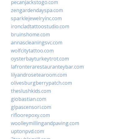
pecanjackstogo.com
zengardendayspa.com
sparklejewelryinc.com
ironcladtattoostudio.com
bruinshome.com
annascleaningsvc.com
wolfcitytattoo.com
oysterbayturkeytrot.com
lafronterarestauranteybar.com
lilyandrosetearoom.com
olivesburgberrypatch.com
theslushkids.com
giobastian.com
glpascensori.com
rifloorepoxy.com
woolleymillingandpaving.com
uptonpvd.com