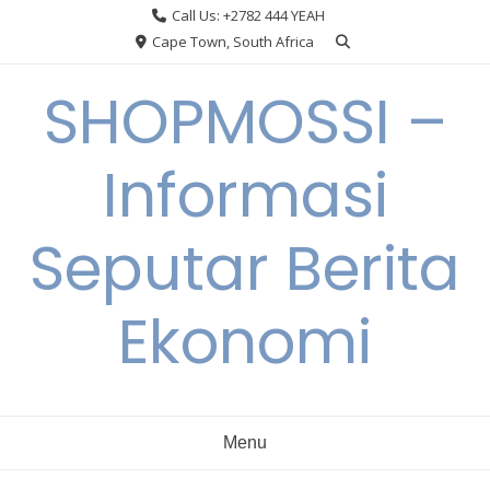
Skip
Call Us: +2782 444 YEAH
to
Cape Town, South Africa
content
SHOPMOSSI –
Informasi
Seputar Berita
Ekonomi
Menu