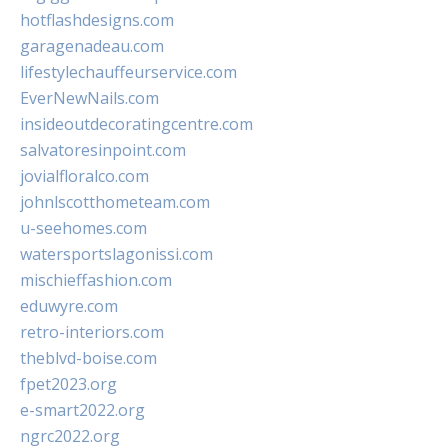
hotflashdesigns.com
garagenadeau.com
lifestylechauffeurservice.com
EverNewNails.com
insideoutdecoratingcentre.com
salvatoresinpoint.com
jovialfloralco.com
johnlscotthometeam.com
u-seehomes.com
watersportslagonissi.com
mischieffashion.com
eduwyre.com
retro-interiors.com
theblvd-boise.com
fpet2023.org
e-smart2022.org
ngrc2022.org