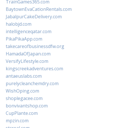
TrainGames365.com
BaytownEvaCationRentals.com
JabalpurCakeDelivery.com
halobjd.com
intelligenceqatar.com
PikaPikaApp.com
takecareofbusinessdfw.org
HamadaOfJapan.com
VersifyLifestyle.com
kingscreekadventures.com
antaeuslabs.com
purelycleanchemdry.com
WishOping.com
shoplegacee.com
bonvivantshop.com
CupPlante.com
mpzin.com