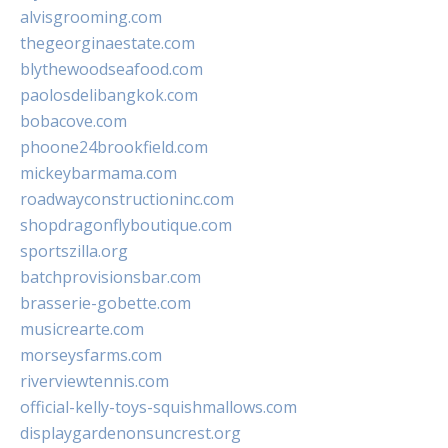
alvisgrooming.com
thegeorginaestate.com
blythewoodseafood.com
paolosdelibangkok.com
bobacove.com
phoone24brookfield.com
mickeybarmama.com
roadwayconstructioninc.com
shopdragonflyboutique.com
sportszilla.org
batchprovisionsbar.com
brasserie-gobette.com
musicrearte.com
morseysfarms.com
riverviewtennis.com
official-kelly-toys-squishmallows.com
displaygardenonsuncrest.org