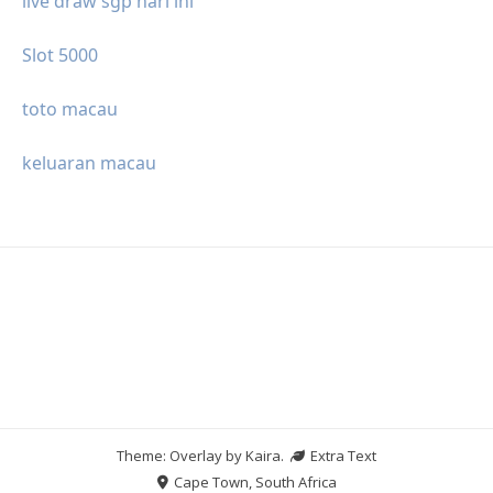
live draw sgp hari ini
Slot 5000
toto macau
keluaran macau
Theme: Overlay by
Kaira
.
Extra Text
Cape Town, South Africa