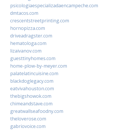
psicologiaespecializadaencampeche.com
dmtacos.com
crescentstreetprinting.com
hornopizza.com
driveadragster.com
hematologa.com
lizaivanov.com
guesttinyhomes.com
home-plow-by-meyer.com
palatelatincuisine.com
blackdoglegacy.com
eatvivahouston.com
thebigshowok.com
chimeandstave.com
greatwallseafoodny.com
theloverose.com
gabriovoice.com