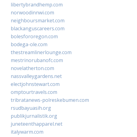
libertybrandhemp.com
norwoodinnwi.com
neighboursmarket.com
blackanguscareers.com
bolesfororegon.com
bodega-ole.com
thestreamlinerlounge.com
mestrinorubanofc.com
novelatherton.com
nassvalleygardens.net
electjohnstewart.com
omptourtravels.com
tribratanews-polreskebumen.com
rsudbayuasih.org
publikjurnalistik.org
juneteenthapparel.net
italywarm.com