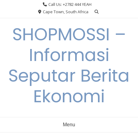
Skip
Call Us: +2782 444 YEAH
to
Cape Town, South Africa
content
SHOPMOSSI –
Informasi
Seputar Berita
Ekonomi
Menu