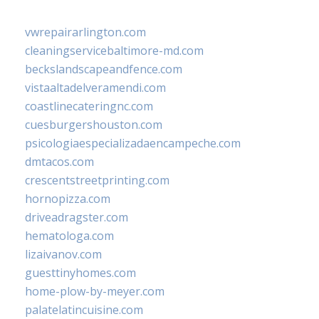
vwrepairarlington.com
cleaningservicebaltimore-md.com
beckslandscapeandfence.com
vistaaltadelveramendi.com
coastlinecateringnc.com
cuesburgershouston.com
psicologiaespecializadaencampeche.com
dmtacos.com
crescentstreetprinting.com
hornopizza.com
driveadragster.com
hematologa.com
lizaivanov.com
guesttinyhomes.com
home-plow-by-meyer.com
palatelatincuisine.com