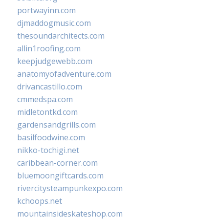
portwayinn.com
djmaddogmusic.com
thesoundarchitects.com
allin1roofing.com
keepjudgewebb.com
anatomyofadventure.com
drivancastillo.com
cmmedspa.com
midletontkd.com
gardensandgrills.com
basilfoodwine.com
nikko-tochigi.net
caribbean-corner.com
bluemoongiftcards.com
rivercitysteampunkexpo.com
kchoops.net
mountainsideskateshop.com