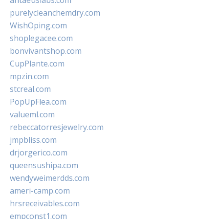
antaeuslabs.com
purelycleanchemdry.com
WishOping.com
shoplegacee.com
bonvivantshop.com
CupPlante.com
mpzin.com
stcreal.com
PopUpFlea.com
valueml.com
rebeccatorresjewelry.com
jmpbliss.com
drjorgerico.com
queensushipa.com
wendyweimerdds.com
ameri-camp.com
hrsreceivables.com
empconst1.com