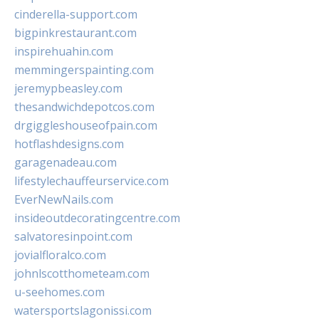
cinderella-support.com
bigpinkrestaurant.com
inspirehuahin.com
memmingerspainting.com
jeremypbeasley.com
thesandwichdepotcos.com
drgiggleshouseofpain.com
hotflashdesigns.com
garagenadeau.com
lifestylechauffeurservice.com
EverNewNails.com
insideoutdecoratingcentre.com
salvatoresinpoint.com
jovialfloralco.com
johnlscotthometeam.com
u-seehomes.com
watersportslagonissi.com