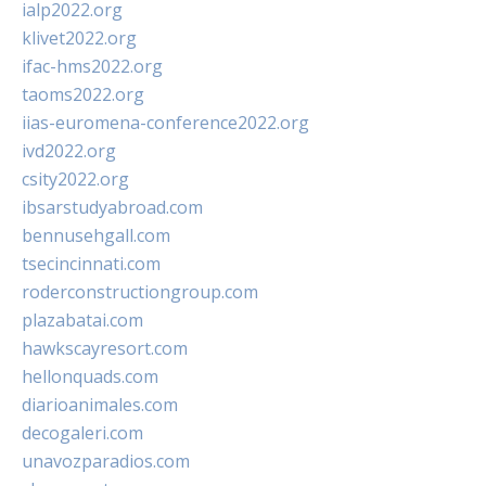
ialp2022.org
klivet2022.org
ifac-hms2022.org
taoms2022.org
iias-euromena-conference2022.org
ivd2022.org
csity2022.org
ibsarstudyabroad.com
bennusehgall.com
tsecincinnati.com
roderconstructiongroup.com
plazabatai.com
hawkscayresort.com
hellonquads.com
diarioanimales.com
decogaleri.com
unavozparadios.com