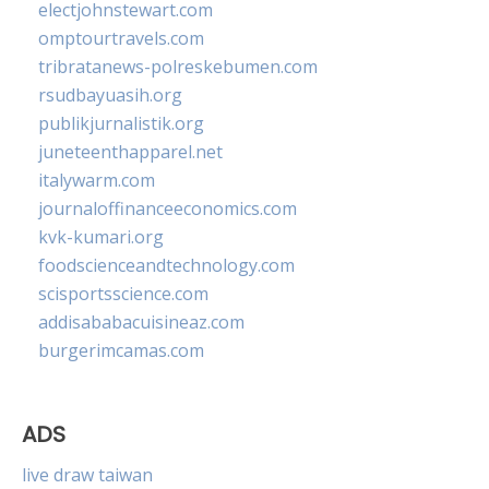
electjohnstewart.com
omptourtravels.com
tribratanews-polreskebumen.com
rsudbayuasih.org
publikjurnalistik.org
juneteenthapparel.net
italywarm.com
journaloffinanceeconomics.com
kvk-kumari.org
foodscienceandtechnology.com
scisportsscience.com
addisababacuisineaz.com
burgerimcamas.com
ADS
live draw taiwan