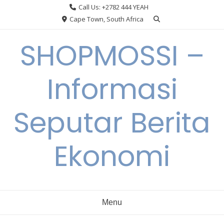
Skip
Call Us: +2782 444 YEAH
to
Cape Town, South Africa
content
SHOPMOSSI –
Informasi
Seputar Berita
Ekonomi
Menu