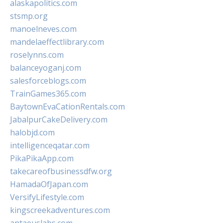
alaskapolitics.com
stsmp.org
manoelneves.com
mandelaeffectlibrary.com
roselynns.com
balanceyoganj.com
salesforceblogs.com
TrainGames365.com
BaytownEvaCationRentals.com
JabalpurCakeDelivery.com
halobjd.com
intelligenceqatar.com
PikaPikaApp.com
takecareofbusinessdfw.org
HamadaOfJapan.com
VersifyLifestyle.com
kingscreekadventures.com