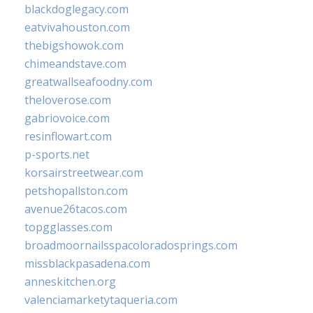
blackdoglegacy.com
eatvivahouston.com
thebigshowok.com
chimeandstave.com
greatwallseafoodny.com
theloverose.com
gabriovoice.com
resinflowart.com
p-sports.net
korsairstreetwear.com
petshopallston.com
avenue26tacos.com
topgglasses.com
broadmoornailsspacoloradosprings.com
missblackpasadena.com
anneskitchen.org
valenciamarketytaqueria.com