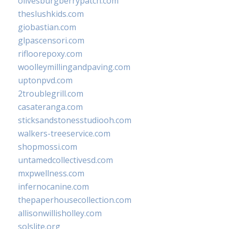
olivesburgberrypatch.com
theslushkids.com
giobastian.com
glpascensori.com
rifloorepoxy.com
woolleymillingandpaving.com
uptonpvd.com
2troublegrill.com
casateranga.com
sticksandstonesstudiooh.com
walkers-treeservice.com
shopmossi.com
untamedcollectivesd.com
mxpwellness.com
infernocanine.com
thepaperhousecollection.com
allisonwillisholley.com
solslite.org