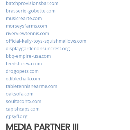
batchprovisionsbar.com
brasserie-gobette.com
musicrearte.com
morseysfarms.com
riverviewtennis.com
official-kelly-toys-squishmallows.com
displaygardenonsuncrest.org
bbq-empire-usa.com
feedstoreva.com
drogopets.com
ediblechalk.com
tabletennisnearme.com
oaksofa.com
soultacohtx.com
capishcaps.com
gpsyfl.org
MEDIA PARTNER III