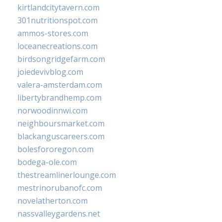
kirtlandcitytavern.com
301nutritionspot.com
ammos-stores.com
loceanecreations.com
birdsongridgefarm.com
joiedevivblog.com
valera-amsterdam.com
libertybrandhemp.com
norwoodinnwi.com
neighboursmarket.com
blackanguscareers.com
bolesfororegon.com
bodega-ole.com
thestreamlinerlounge.com
mestrinorubanofc.com
novelatherton.com
nassvalleygardens.net