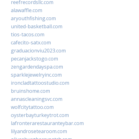
reefrecordsllc.com
alawaffle.com
aryouthfishing.com
united-basketball.com
tios-tacos.com
cafecito-satx.com
graduacionviu2023.com
pecanjackstogo.com
zengardendayspa.com
sparklejewelryinc.com
ironcladtattoostudio.com
bruinshome.com
annascleaningsvc.com
wolfcitytattoo.com
oysterbayturkeytrot.com
lafronterarestauranteybar.com
lilyandrosetearoom.com