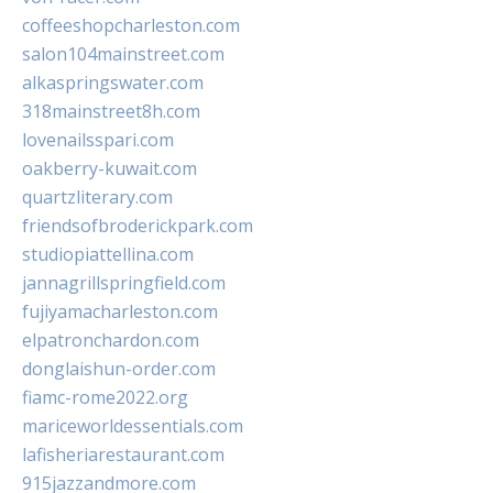
coffeeshopcharleston.com
salon104mainstreet.com
alkaspringswater.com
318mainstreet8h.com
lovenailsspari.com
oakberry-kuwait.com
quartzliterary.com
friendsofbroderickpark.com
studiopiattellina.com
jannagrillspringfield.com
fujiyamacharleston.com
elpatronchardon.com
donglaishun-order.com
fiamc-rome2022.org
mariceworldessentials.com
lafisheriarestaurant.com
915jazzandmore.com