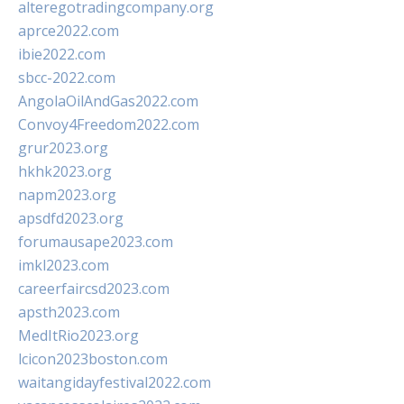
alteregotradingcompany.org
aprce2022.com
ibie2022.com
sbcc-2022.com
AngolaOilAndGas2022.com
Convoy4Freedom2022.com
grur2023.org
hkhk2023.org
napm2023.org
apsdfd2023.org
forumausape2023.com
imkl2023.com
careerfaircsd2023.com
apsth2023.com
MedItRio2023.org
lcicon2023boston.com
waitangidayfestival2022.com