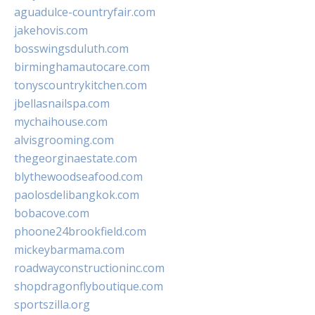
aguadulce-countryfair.com
jakehovis.com
bosswingsduluth.com
birminghamautocare.com
tonyscountrykitchen.com
jbellasnailspa.com
mychaihouse.com
alvisgrooming.com
thegeorginaestate.com
blythewoodseafood.com
paolosdelibangkok.com
bobacove.com
phoone24brookfield.com
mickeybarmama.com
roadwayconstructioninc.com
shopdragonflyboutique.com
sportszilla.org