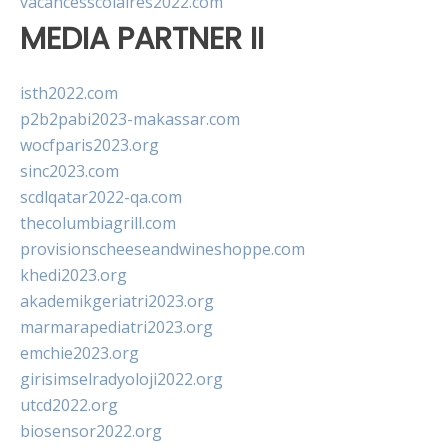
vacancesscolaires2022.com
MEDIA PARTNER II
isth2022.com
p2b2pabi2023-makassar.com
wocfparis2023.org
sinc2023.com
scdlqatar2022-qa.com
thecolumbiagrill.com
provisionscheeseandwineshoppe.com
khedi2023.org
akademikgeriatri2023.org
marmarapediatri2023.org
emchie2023.org
girisimselradyoloji2022.org
utcd2022.org
biosensor2022.org