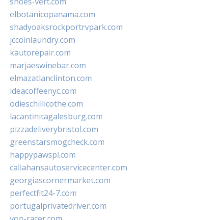
shoes-vert.com
elbotanicopanama.com
shadyoaksrockportrvpark.com
jccoinlaundry.com
kautorepair.com
marjaeswinebar.com
elmazatlanclinton.com
ideacoffeenyc.com
odieschillicothe.com
lacantinitagalesburg.com
pizzadeliverybristol.com
greenstarsmogcheck.com
happypawspl.com
callahansautoservicecenter.com
georgiascornermarket.com
perfectfit24-7.com
portugalprivatedriver.com
von-racer.com