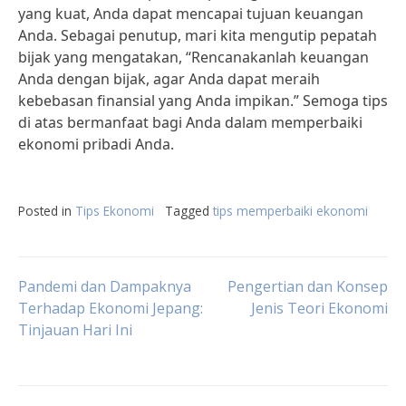
yang kuat, Anda dapat mencapai tujuan keuangan
Anda. Sebagai penutup, mari kita mengutip pepatah
bijak yang mengatakan, “Rencanakanlah keuangan
Anda dengan bijak, agar Anda dapat meraih
kebebasan finansial yang Anda impikan.” Semoga tips
di atas bermanfaat bagi Anda dalam memperbaiki
ekonomi pribadi Anda.
Posted in
Tips Ekonomi
Tagged
tips memperbaiki ekonomi
Post
Pandemi dan Dampaknya
Pengertian dan Konsep
Terhadap Ekonomi Jepang:
Jenis Teori Ekonomi
Tinjauan Hari Ini
navigation