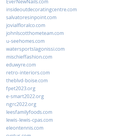
EverNewNails.com
insideoutdecoratingcentre.com
salvatoresinpoint.com
jovialfloralco.com
johnlscotthometeam.com
u-seehomes.com
watersportslagonissi.com
mischieffashion.com
eduwyre.com
retro-interiors.com
theblvd-boise.com
fpet2023.org
e-smart2022.org
ngrc2022.org
leesfamilyfoods.com
lewis-lewis-cpas.com
eleontennis.com
cyetus.com