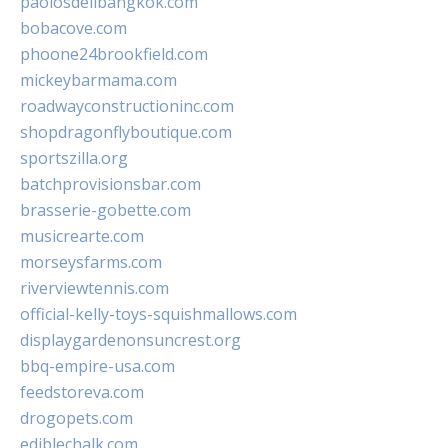
paolosdelibangkok.com
bobacove.com
phoone24brookfield.com
mickeybarmama.com
roadwayconstructioninc.com
shopdragonflyboutique.com
sportszilla.org
batchprovisionsbar.com
brasserie-gobette.com
musicrearte.com
morseysfarms.com
riverviewtennis.com
official-kelly-toys-squishmallows.com
displaygardenonsuncrest.org
bbq-empire-usa.com
feedstoreva.com
drogopets.com
ediblechalk.com