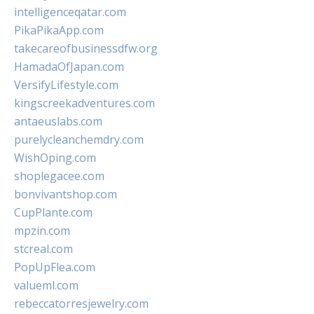
intelligenceqatar.com
PikaPikaApp.com
takecareofbusinessdfw.org
HamadaOfJapan.com
VersifyLifestyle.com
kingscreekadventures.com
antaeuslabs.com
purelycleanchemdry.com
WishOping.com
shoplegacee.com
bonvivantshop.com
CupPlante.com
mpzin.com
stcreal.com
PopUpFlea.com
valueml.com
rebeccatorresjewelry.com