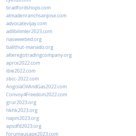
bradfordshops.com
almadenranchsanjose.com
advocatevijay.com
adlibilimler2023.com
naswwebed.org
balithut-manado.org
alteregotradingcompany.org
aprce2022.com
ibie2022.com
sbcc-2022.com
AngolaOilAndGas2022.com
Convoy4Freedom2022.com
grur2023.org
hkhk2023.org
napm2023.org
apsdfd2023.org
forumausape2023.com