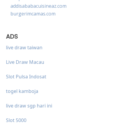
addisababacuisineaz.com
burgerimcamas.com
ADS
live draw taiwan
Live Draw Macau
Slot Pulsa Indosat
togel kamboja
live draw sgp hari ini
Slot 5000