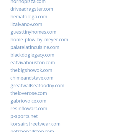
hornopizza.com
driveadragster.com
hematologa.com
lizaivanov.com
guesttinyhomes.com
home-plow-by-meyer.com
palatelatincuisine.com
blackdoglegacy.com
eatvivahouston.com
thebigshowok.com
chimeandstave.com
greatwallseafoodny.com
theloverose.com
gabriovoice.com
resinflowart.com
p-sports.net
korsairstreetwear.com
petshopallston.com