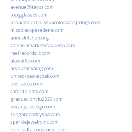
avenue26tacos.com
topgglasses.com
broadmoornailsspacoloradosprings.com
missblackpasadena.com
anneskitchen.org
valenciamarketytaqueria.com
reefrecordsllc.com
alawaffle.com
aryouthfishing.com
united-basketball.com
tios-tacos.com
cafecito-satx.com
graduacionviu2023.com
pecanjackstogo.com
zengardendayspa.com
sparklejewelryinc.com
ironcladtattoostudio.com