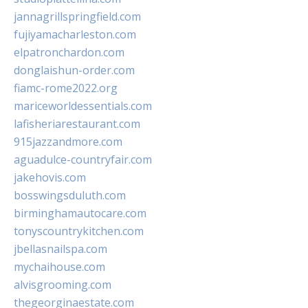
jannagrillspringfield.com
fujiyamacharleston.com
elpatronchardon.com
donglaishun-order.com
fiamc-rome2022.org
mariceworldessentials.com
lafisheriarestaurant.com
915jazzandmore.com
aguadulce-countryfair.com
jakehovis.com
bosswingsduluth.com
birminghamautocare.com
tonyscountrykitchen.com
jbellasnailspa.com
mychaihouse.com
alvisgrooming.com
thegeorginaestate.com