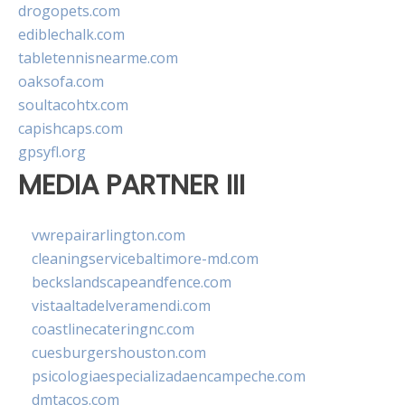
drogopets.com
ediblechalk.com
tabletennisnearme.com
oaksofa.com
soultacohtx.com
capishcaps.com
gpsyfl.org
MEDIA PARTNER III
vwrepairarlington.com
cleaningservicebaltimore-md.com
beckslandscapeandfence.com
vistaaltadelveramendi.com
coastlinecateringnc.com
cuesburgershouston.com
psicologiaespecializadaencampeche.com
dmtacos.com