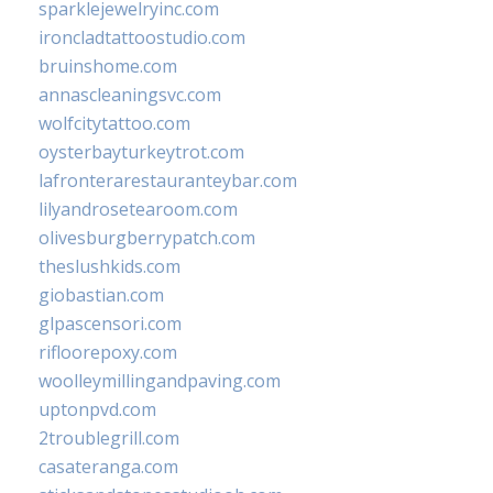
sparklejewelryinc.com
ironcladtattoostudio.com
bruinshome.com
annascleaningsvc.com
wolfcitytattoo.com
oysterbayturkeytrot.com
lafronterarestauranteybar.com
lilyandrosetearoom.com
olivesburgberrypatch.com
theslushkids.com
giobastian.com
glpascensori.com
rifloorepoxy.com
woolleymillingandpaving.com
uptonpvd.com
2troublegrill.com
casateranga.com