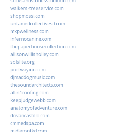
sticksandstonesstudiooh.com
walkers-treeservice.com
shopmossi.com
untamedcollectivesd.com
mxpwellness.com
infernocanine.com
thepaperhousecollection.com
allisonwillisholley.com
solslite.org
portwayinn.com
djmaddogmusic.com
thesoundarchitects.com
allin1roofing.com
keepjudgewebb.com
anatomyofadventure.com
drivancastillo.com
cmmedspa.com
midletontkd.com