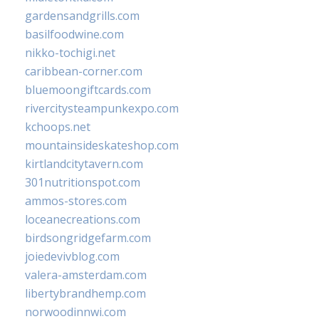
gardensandgrills.com
basilfoodwine.com
nikko-tochigi.net
caribbean-corner.com
bluemoongiftcards.com
rivercitysteampunkexpo.com
kchoops.net
mountainsideskateshop.com
kirtlandcitytavern.com
301nutritionspot.com
ammos-stores.com
loceanecreations.com
birdsongridgefarm.com
joiedevivblog.com
valera-amsterdam.com
libertybrandhemp.com
norwoodinnwi.com