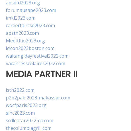
apsdfd2023.org
forumausape2023.com
imkl2023.com
careerfaircsd2023.com
apsth2023.com
MedItRio2023.org
lcicon2023boston.com
waitangidayfestival2022.com
vacancesscolaires2022.com
MEDIA PARTNER II
isth2022.com
p2b2pabi2023-makassar.com
wocfparis2023.org
sinc2023.com
scdlqatar2022-qa.com
thecolumbiagrill.com