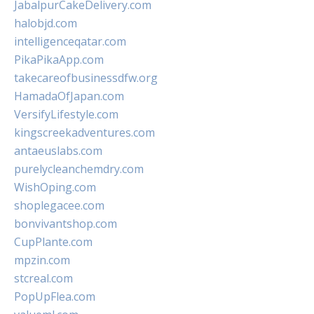
JabalpurCakeDelivery.com
halobjd.com
intelligenceqatar.com
PikaPikaApp.com
takecareofbusinessdfw.org
HamadaOfJapan.com
VersifyLifestyle.com
kingscreekadventures.com
antaeuslabs.com
purelycleanchemdry.com
WishOping.com
shoplegacee.com
bonvivantshop.com
CupPlante.com
mpzin.com
stcreal.com
PopUpFlea.com