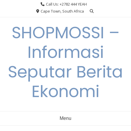
Skip
Call Us: +2782 444 YEAH
to
Cape Town, South Africa
content
SHOPMOSSI –
Informasi
Seputar Berita
Ekonomi
Menu