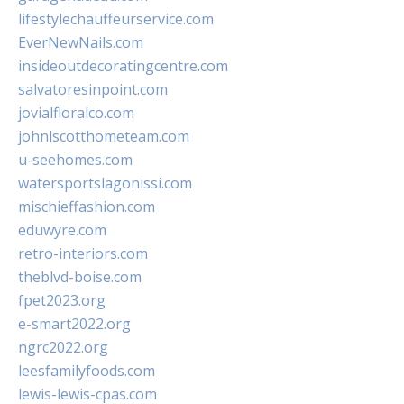
lifestylechauffeurservice.com
EverNewNails.com
insideoutdecoratingcentre.com
salvatoresinpoint.com
jovialfloralco.com
johnlscotthometeam.com
u-seehomes.com
watersportslagonissi.com
mischieffashion.com
eduwyre.com
retro-interiors.com
theblvd-boise.com
fpet2023.org
e-smart2022.org
ngrc2022.org
leesfamilyfoods.com
lewis-lewis-cpas.com