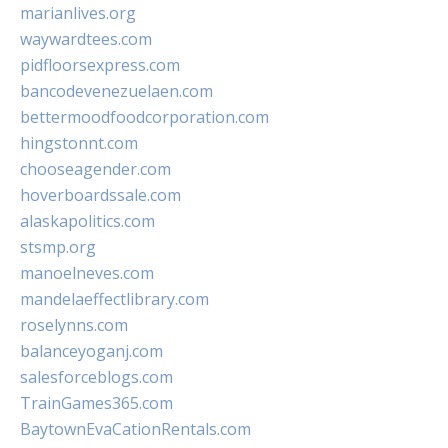
marianlives.org
waywardtees.com
pidfloorsexpress.com
bancodevenezuelaen.com
bettermoodfoodcorporation.com
hingstonnt.com
chooseagender.com
hoverboardssale.com
alaskapolitics.com
stsmp.org
manoelneves.com
mandelaeffectlibrary.com
roselynns.com
balanceyoganj.com
salesforceblogs.com
TrainGames365.com
BaytownEvaCationRentals.com