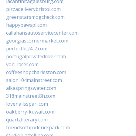
lacantinitagalesburg.com
pizzadeliverybristol.com
greenstarsmogcheck.com
happypawspl.com
callahansautoservicecenter.com
georgiascornermarket.com
perfectfit24-7.com
portugalprivatedriver.com
von-racer.com
coffeeshopcharleston.com
salon104mainstreet.com
alkaspringswater.com
318mainstreet8h.com
lovenailsspari.com
oakberry-kuwait.com
quartzliterary.com
friendsofbroderickpark.com
studiopiattellina.com