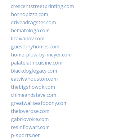
crescentstreetprinting.com
hornopizza.com
driveadragster.com
hematologa.com
lizaivanov.com
guesttinyhomes.com
home-plow-by-meyer.com
palatelatincuisine.com
blackdoglegacy.com
eatvivahouston.com
thebigshowok.com
chimeandstave.com
greatwallseafoodny.com
theloverose.com
gabriovoice.com
resinflowart.com
p-sports.net