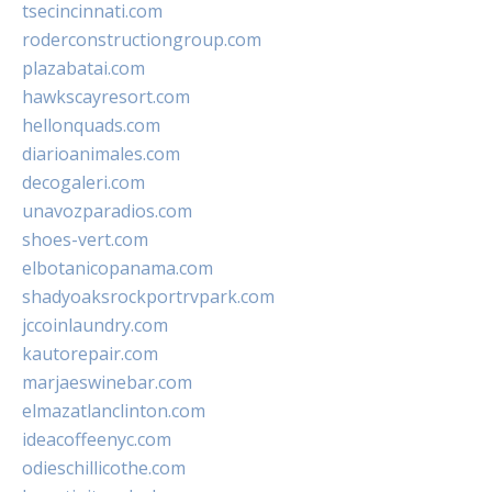
tsecincinnati.com
roderconstructiongroup.com
plazabatai.com
hawkscayresort.com
hellonquads.com
diarioanimales.com
decogaleri.com
unavozparadios.com
shoes-vert.com
elbotanicopanama.com
shadyoaksrockportrvpark.com
jccoinlaundry.com
kautorepair.com
marjaeswinebar.com
elmazatlanclinton.com
ideacoffeenyc.com
odieschillicothe.com