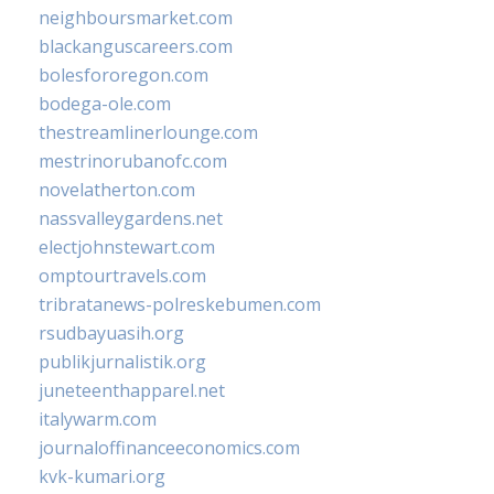
neighboursmarket.com
blackanguscareers.com
bolesfororegon.com
bodega-ole.com
thestreamlinerlounge.com
mestrinorubanofc.com
novelatherton.com
nassvalleygardens.net
electjohnstewart.com
omptourtravels.com
tribratanews-polreskebumen.com
rsudbayuasih.org
publikjurnalistik.org
juneteenthapparel.net
italywarm.com
journaloffinanceeconomics.com
kvk-kumari.org