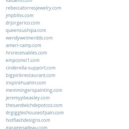
valueml.com
rebeccatorresjewelry.com
jmpbliss.com
drjorgerico.com
queensushipa.com
wendyweimerdds.com
ameri-camp.com
hrsreceivables.com
empconst1.com
cinderella-support.com
bigpinkrestaurant.com
inspirehuahin.com
memmingerspainting.com
jeremypbeasley.com
thesandwichdepotcos.com
drgiggleshouseofpain.com
hotflashdesigns.com
garagenadeau.com