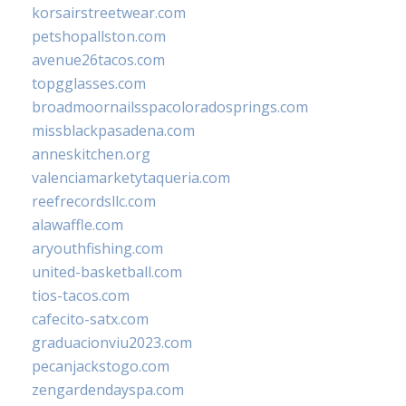
korsairstreetwear.com
petshopallston.com
avenue26tacos.com
topgglasses.com
broadmoornailsspacoloradosprings.com
missblackpasadena.com
anneskitchen.org
valenciamarketytaqueria.com
reefrecordsllc.com
alawaffle.com
aryouthfishing.com
united-basketball.com
tios-tacos.com
cafecito-satx.com
graduacionviu2023.com
pecanjackstogo.com
zengardendayspa.com