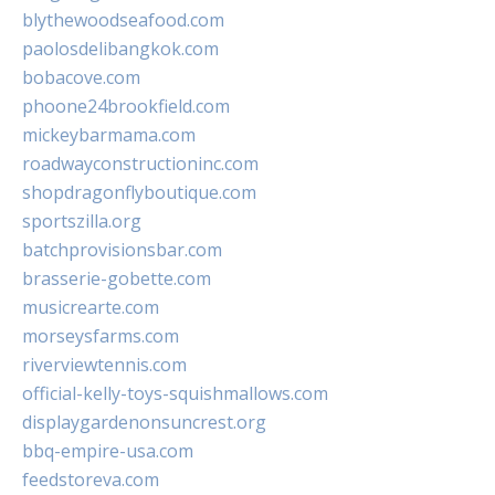
blythewoodseafood.com
paolosdelibangkok.com
bobacove.com
phoone24brookfield.com
mickeybarmama.com
roadwayconstructioninc.com
shopdragonflyboutique.com
sportszilla.org
batchprovisionsbar.com
brasserie-gobette.com
musicrearte.com
morseysfarms.com
riverviewtennis.com
official-kelly-toys-squishmallows.com
displaygardenonsuncrest.org
bbq-empire-usa.com
feedstoreva.com