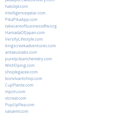
halobjd.com
intelligenceqatar.com
PikaPikaApp.com
takecareofbusinessdfw.org
HamadaOfJapan.com
VersifyLifestyle.com
kingscreekadventures.com
antaeuslabs.com
purelycleanchemdry.com
WishOping.com
shoplegacee.com
bonvivantshop.com
CupPlante.com
mpzin.com
stcreal.com
PopUpFlea.com
valueml.com