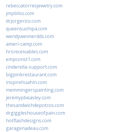
rebeccatorresjewelry.com
jmpbliss.com
drjorgerico.com
queensushipa.com
wendyweimerdds.com
ameri-camp.com
hrsreceivables.com
empconst1.com
cinderella-support.com
bigpinkrestaurant.com
inspirehuahin.com
memmingerspainting.com
jeremypbeasley.com
thesandwichdepotcos.com
drgiggleshouseofpain.com
hotflashdesigns.com
garagenadeau.com