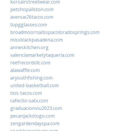
korsairstreetwear.com
petshopallston.com
avenue26tacos.com
topgglasses.com
broadmoornailsspacoloradosprings.com
missblackpasadena.com
anneskitchen.org
valenciamarketytaqueria.com
reefrecordsllc.com
alawaffle.com
aryouthfishing.com
united-basketball.com
tios-tacos.com
cafecito-satx.com
graduacionviu2023.com
pecanjackstogo.com
zengardendayspa.com
sparklejewelryinc.com