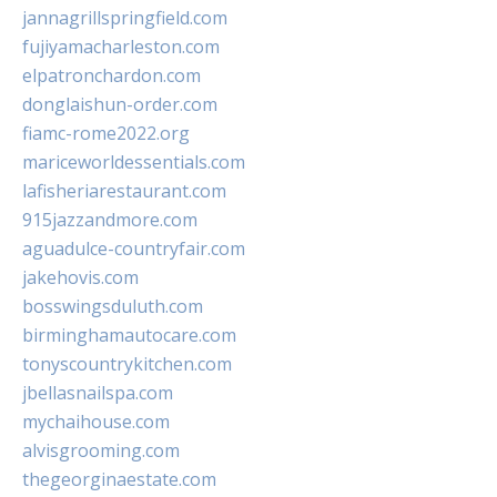
jannagrillspringfield.com
fujiyamacharleston.com
elpatronchardon.com
donglaishun-order.com
fiamc-rome2022.org
mariceworldessentials.com
lafisheriarestaurant.com
915jazzandmore.com
aguadulce-countryfair.com
jakehovis.com
bosswingsduluth.com
birminghamautocare.com
tonyscountrykitchen.com
jbellasnailspa.com
mychaihouse.com
alvisgrooming.com
thegeorginaestate.com