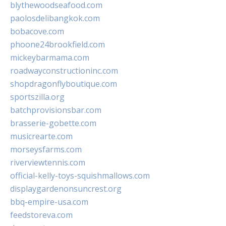
blythewoodseafood.com
paolosdelibangkok.com
bobacove.com
phoone24brookfield.com
mickeybarmama.com
roadwayconstructioninc.com
shopdragonflyboutique.com
sportszilla.org
batchprovisionsbar.com
brasserie-gobette.com
musicrearte.com
morseysfarms.com
riverviewtennis.com
official-kelly-toys-squishmallows.com
displaygardenonsuncrest.org
bbq-empire-usa.com
feedstoreva.com