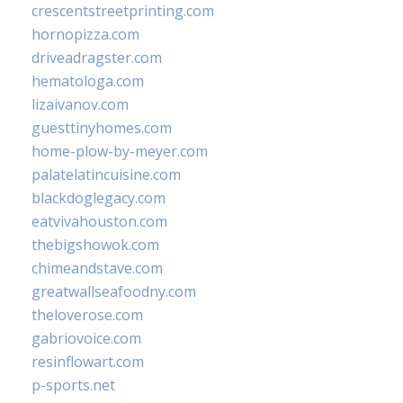
crescentstreetprinting.com
hornopizza.com
driveadragster.com
hematologa.com
lizaivanov.com
guesttinyhomes.com
home-plow-by-meyer.com
palatelatincuisine.com
blackdoglegacy.com
eatvivahouston.com
thebigshowok.com
chimeandstave.com
greatwallseafoodny.com
theloverose.com
gabriovoice.com
resinflowart.com
p-sports.net