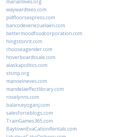
marianlives.org
waywardtees.com
pidfloorsexpress.com
bancodevenezuelaen.com
bettermoodfoodcorporation.com
hingstonnt.com
chooseagender.com
hoverboardssale.com
alaskapolitics.com
stsmp.org
manoelneves.com
mandelaeffectlibrary.com
roselynns.com
balanceyoganj.com
salesforceblogs.com
TrainGames365.com
BaytownEvaCationRentals.com
JabalpurCakeDelivery.com