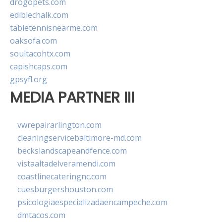
drogopets.com
ediblechalk.com
tabletennisnearme.com
oaksofa.com
soultacohtx.com
capishcaps.com
gpsyfl.org
MEDIA PARTNER III
vwrepairarlington.com
cleaningservicebaltimore-md.com
beckslandscapeandfence.com
vistaaltadelveramendi.com
coastlinecateringnc.com
cuesburgershouston.com
psicologiaespecializadaencampeche.com
dmtacos.com