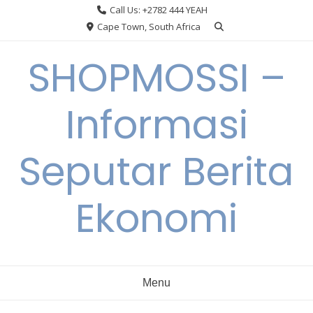
Skip
Call Us: +2782 444 YEAH
to
Cape Town, South Africa
content
SHOPMOSSI –
Informasi
Seputar Berita
Ekonomi
Menu