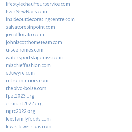
lifestylechauffeurservice.com
EverNewNails.com
insideoutdecoratingcentre.com
salvatoresinpoint.com
jovialfloralco.com
johnlscotthometeam.com
u-seehomes.com
watersportslagonissi.com
mischieffashion.com
eduwyre.com
retro-interiors.com
theblvd-boise.com
fpet2023.org
e-smart2022.org
ngrc2022.org
leesfamilyfoods.com
lewis-lewis-cpas.com