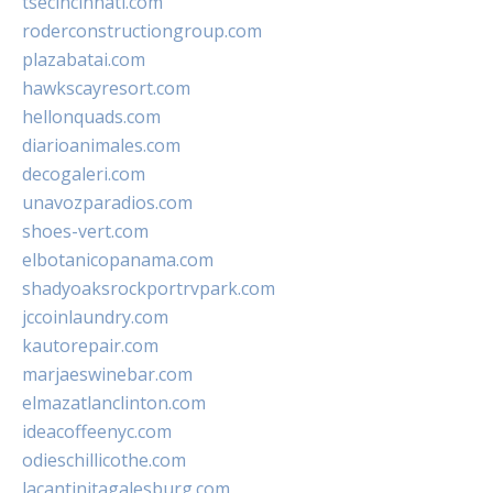
tsecincinnati.com
roderconstructiongroup.com
plazabatai.com
hawkscayresort.com
hellonquads.com
diarioanimales.com
decogaleri.com
unavozparadios.com
shoes-vert.com
elbotanicopanama.com
shadyoaksrockportrvpark.com
jccoinlaundry.com
kautorepair.com
marjaeswinebar.com
elmazatlanclinton.com
ideacoffeenyc.com
odieschillicothe.com
lacantinitagalesburg.com