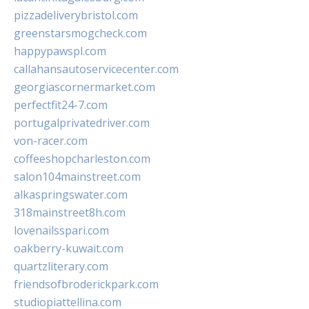
pizzadeliverybristol.com
greenstarsmogcheck.com
happypawspl.com
callahansautoservicecenter.com
georgiascornermarket.com
perfectfit24-7.com
portugalprivatedriver.com
von-racer.com
coffeeshopcharleston.com
salon104mainstreet.com
alkaspringswater.com
318mainstreet8h.com
lovenailsspari.com
oakberry-kuwait.com
quartzliterary.com
friendsofbroderickpark.com
studiopiattellina.com