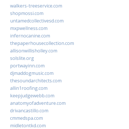
walkers-treeservice.com
shopmossi.com
untamedcollectivesd.com
mxpwellness.com
infernocanine.com
thepaperhousecollection.com
allisonwillisholley.com
solslite.org
portwayinn.com
djmaddogmusic.com
thesoundarchitects.com
allin1roofing.com
keepjudgewebb.com
anatomyofadventure.com
drivancastillo.com
cmmedspa.com
midletontkd.com