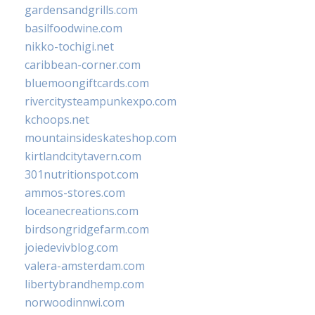
gardensandgrills.com
basilfoodwine.com
nikko-tochigi.net
caribbean-corner.com
bluemoongiftcards.com
rivercitysteampunkexpo.com
kchoops.net
mountainsideskateshop.com
kirtlandcitytavern.com
301nutritionspot.com
ammos-stores.com
loceanecreations.com
birdsongridgefarm.com
joiedevivblog.com
valera-amsterdam.com
libertybrandhemp.com
norwoodinnwi.com