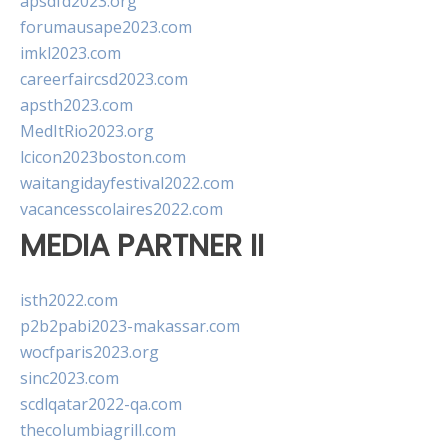
apsdfd2023.org
forumausape2023.com
imkl2023.com
careerfaircsd2023.com
apsth2023.com
MedItRio2023.org
lcicon2023boston.com
waitangidayfestival2022.com
vacancesscolaires2022.com
MEDIA PARTNER II
isth2022.com
p2b2pabi2023-makassar.com
wocfparis2023.org
sinc2023.com
scdlqatar2022-qa.com
thecolumbiagrill.com