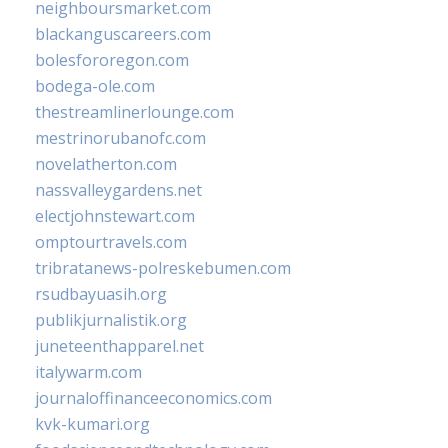
neighboursmarket.com
blackanguscareers.com
bolesfororegon.com
bodega-ole.com
thestreamlinerlounge.com
mestrinorubanofc.com
novelatherton.com
nassvalleygardens.net
electjohnstewart.com
omptourtravels.com
tribratanews-polreskebumen.com
rsudbayuasih.org
publikjurnalistik.org
juneteenthapparel.net
italywarm.com
journaloffinanceeconomics.com
kvk-kumari.org