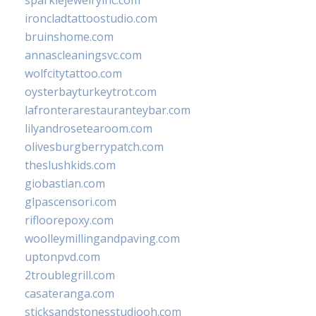
ironcladtattoostudio.com
bruinshome.com
annascleaningsvc.com
wolfcitytattoo.com
oysterbayturkeytrot.com
lafronterarestauranteybar.com
lilyandrosetearoom.com
olivesburgberrypatch.com
theslushkids.com
giobastian.com
glpascensori.com
rifloorepoxy.com
woolleymillingandpaving.com
uptonpvd.com
2troublegrill.com
casateranga.com
sticksandstonesstudiooh.com