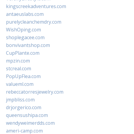
kingscreekadventures.com
antaeuslabs.com
purelycleanchemdry.com
WishOping.com
shoplegacee.com
bonvivantshop.com
CupPlante.com
mpzin.com
stcreal.com
PopUpFlea.com
valueml.com
rebeccatorresjewelry.com
jmpbliss.com
drjorgerico.com
queensushipa.com
wendyweimerdds.com
ameri-camp.com