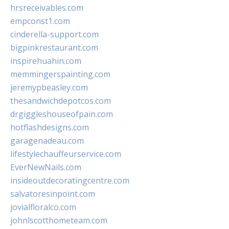
hrsreceivables.com
empconst1.com
cinderella-support.com
bigpinkrestaurant.com
inspirehuahin.com
memmingerspainting.com
jeremypbeasley.com
thesandwichdepotcos.com
drgiggleshouseofpain.com
hotflashdesigns.com
garagenadeau.com
lifestylechauffeurservice.com
EverNewNails.com
insideoutdecoratingcentre.com
salvatoresinpoint.com
jovialfloralco.com
johnlscotthometeam.com