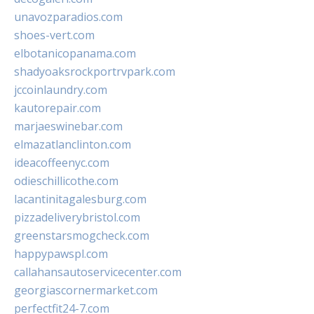
unavozparadios.com
shoes-vert.com
elbotanicopanama.com
shadyoaksrockportrvpark.com
jccoinlaundry.com
kautorepair.com
marjaeswinebar.com
elmazatlanclinton.com
ideacoffeenyc.com
odieschillicothe.com
lacantinitagalesburg.com
pizzadeliverybristol.com
greenstarsmogcheck.com
happypawspl.com
callahansautoservicecenter.com
georgiascornermarket.com
perfectfit24-7.com