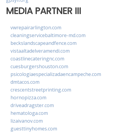
gpsyfl.org
MEDIA PARTNER III
vwrepairarlington.com
cleaningservicebaltimore-md.com
beckslandscapeandfence.com
vistaaltadelveramendi.com
coastlinecateringnc.com
cuesburgershouston.com
psicologiaespecializadaencampeche.com
dmtacos.com
crescentstreetprinting.com
hornopizza.com
driveadragster.com
hematologa.com
lizaivanov.com
guesttinyhomes.com