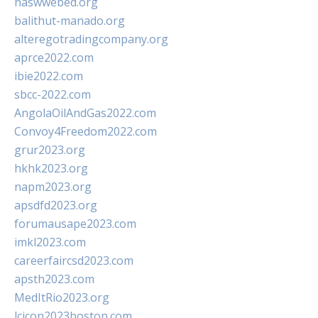
naswwebed.org
balithut-manado.org
alteregotradingcompany.org
aprce2022.com
ibie2022.com
sbcc-2022.com
AngolaOilAndGas2022.com
Convoy4Freedom2022.com
grur2023.org
hkhk2023.org
napm2023.org
apsdfd2023.org
forumausape2023.com
imkl2023.com
careerfaircsd2023.com
apsth2023.com
MedItRio2023.org
lcicon2023boston.com