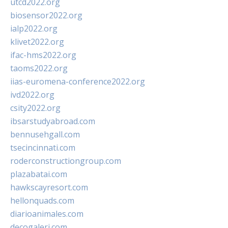
utcd2022.org
biosensor2022.org
ialp2022.org
klivet2022.org
ifac-hms2022.org
taoms2022.org
iias-euromena-conference2022.org
ivd2022.org
csity2022.org
ibsarstudyabroad.com
bennusehgall.com
tsecincinnati.com
roderconstructiongroup.com
plazabatai.com
hawkscayresort.com
hellonquads.com
diarioanimales.com
decogaleri.com