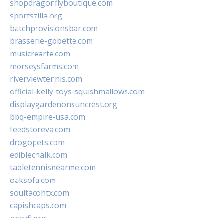
shopdragonflyboutique.com
sportszilla.org
batchprovisionsbar.com
brasserie-gobette.com
musicrearte.com
morseysfarms.com
riverviewtennis.com
official-kelly-toys-squishmallows.com
displaygardenonsuncrest.org
bbq-empire-usa.com
feedstoreva.com
drogopets.com
ediblechalk.com
tabletennisnearme.com
oaksofa.com
soultacohtx.com
capishcaps.com