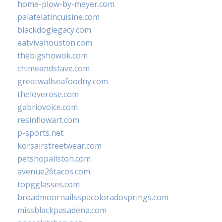
home-plow-by-meyer.com
palatelatincuisine.com
blackdoglegacy.com
eatvivahouston.com
thebigshowok.com
chimeandstave.com
greatwallseafoodny.com
theloverose.com
gabriovoice.com
resinflowart.com
p-sports.net
korsairstreetwear.com
petshopallston.com
avenue26tacos.com
topgglasses.com
broadmoornailsspacoloradosprings.com
missblackpasadena.com