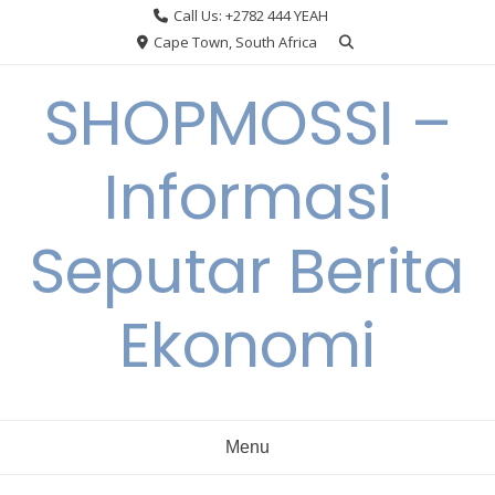
Skip
Call Us: +2782 444 YEAH
to
Cape Town, South Africa
content
SHOPMOSSI –
Informasi
Seputar Berita
Ekonomi
Menu