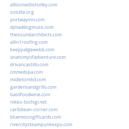
allisonwillisholley.com
solslite.org
portwayinn.com
djmaddogmusic.com
thesoundarchitects.com
allin1roofing.com
keepjudgewebb.com
anatomyofadventure.com
drivancastillo.com
cmmedspa.com
midletontkd.com
gardensandgrills.com
basilfoodwine.com
nikko-tochigi.net
caribbean-corner.com
bluemoongiftcards.com
rivercitysteampunkexpo.com