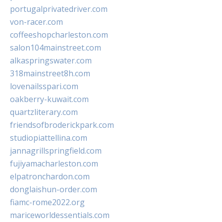
portugalprivatedriver.com
von-racer.com
coffeeshopcharleston.com
salon104mainstreet.com
alkaspringswater.com
318mainstreet8h.com
lovenailsspari.com
oakberry-kuwait.com
quartzliterary.com
friendsofbroderickpark.com
studiopiattellina.com
jannagrillspringfield.com
fujiyamacharleston.com
elpatronchardon.com
donglaishun-order.com
fiamc-rome2022.org
mariceworldessentials.com