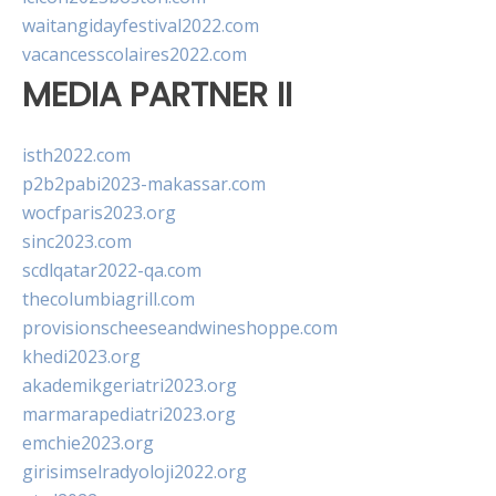
waitangidayfestival2022.com
vacancesscolaires2022.com
MEDIA PARTNER II
isth2022.com
p2b2pabi2023-makassar.com
wocfparis2023.org
sinc2023.com
scdlqatar2022-qa.com
thecolumbiagrill.com
provisionscheeseandwineshoppe.com
khedi2023.org
akademikgeriatri2023.org
marmarapediatri2023.org
emchie2023.org
girisimselradyoloji2022.org