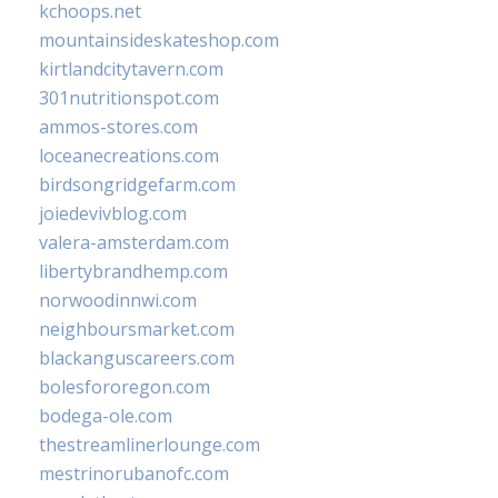
kchoops.net
mountainsideskateshop.com
kirtlandcitytavern.com
301nutritionspot.com
ammos-stores.com
loceanecreations.com
birdsongridgefarm.com
joiedevivblog.com
valera-amsterdam.com
libertybrandhemp.com
norwoodinnwi.com
neighboursmarket.com
blackanguscareers.com
bolesfororegon.com
bodega-ole.com
thestreamlinerlounge.com
mestrinorubanofc.com