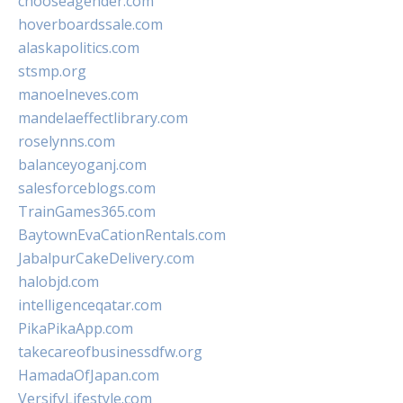
chooseagender.com
hoverboardssale.com
alaskapolitics.com
stsmp.org
manoelneves.com
mandelaeffectlibrary.com
roselynns.com
balanceyoganj.com
salesforceblogs.com
TrainGames365.com
BaytownEvaCationRentals.com
JabalpurCakeDelivery.com
halobjd.com
intelligenceqatar.com
PikaPikaApp.com
takecareofbusinessdfw.org
HamadaOfJapan.com
VersifyLifestyle.com