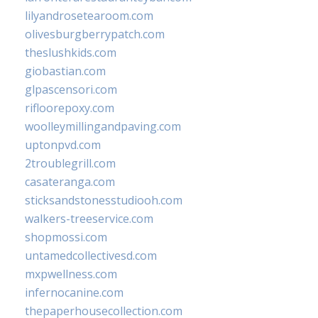
lilyandrosetearoom.com
olivesburgberrypatch.com
theslushkids.com
giobastian.com
glpascensori.com
rifloorepoxy.com
woolleymillingandpaving.com
uptonpvd.com
2troublegrill.com
casateranga.com
sticksandstonesstudiooh.com
walkers-treeservice.com
shopmossi.com
untamedcollectivesd.com
mxpwellness.com
infernocanine.com
thepaperhousecollection.com