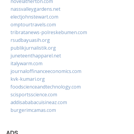
novelatherton.com
nassvalleygardens.net
electjohnstewart.com
omptourtravels.com
tribratanews-polreskebumen.com
rsudbayuasih.org
publikjurnalistik.org
juneteenthapparel.net
italywarm.com
journaloffinanceeconomics.com
kvk-kumari.org
foodscienceandtechnology.com
scisportsscience.com
addisababacuisineaz.com
burgerimcamas.com
ADS