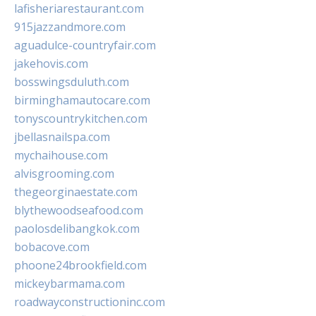
lafisheriarestaurant.com
915jazzandmore.com
aguadulce-countryfair.com
jakehovis.com
bosswingsduluth.com
birminghamautocare.com
tonyscountrykitchen.com
jbellasnailspa.com
mychaihouse.com
alvisgrooming.com
thegeorginaestate.com
blythewoodseafood.com
paolosdelibangkok.com
bobacove.com
phoone24brookfield.com
mickeybarmama.com
roadwayconstructioninc.com