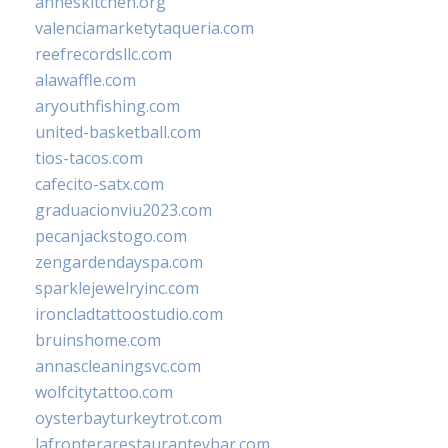
anneskitchen.org
valenciamarketytaqueria.com
reefrecordsllc.com
alawaffle.com
aryouthfishing.com
united-basketball.com
tios-tacos.com
cafecito-satx.com
graduacionviu2023.com
pecanjackstogo.com
zengardendayspa.com
sparklejewelryinc.com
ironcladtattoostudio.com
bruinshome.com
annascleaningsvc.com
wolfcitytattoo.com
oysterbayturkeytrot.com
lafronterarestauranteybar.com