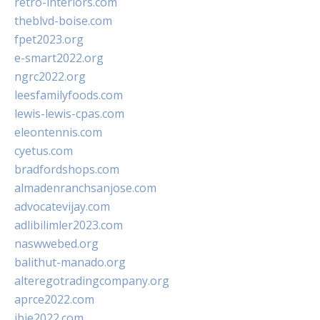
retro-interiors.com
theblvd-boise.com
fpet2023.org
e-smart2022.org
ngrc2022.org
leesfamilyfoods.com
lewis-lewis-cpas.com
eleontennis.com
cyetus.com
bradfordshops.com
almadenranchsanjose.com
advocatevijay.com
adlibilimler2023.com
naswwebed.org
balithut-manado.org
alteregotradingcompany.org
aprce2022.com
ibie2022.com