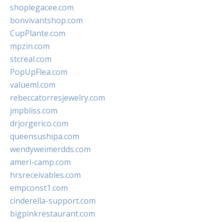
shoplegacee.com
bonvivantshop.com
CupPlante.com
mpzin.com
stcreal.com
PopUpFlea.com
valueml.com
rebeccatorresjewelry.com
jmpbliss.com
drjorgerico.com
queensushipa.com
wendyweimerdds.com
ameri-camp.com
hrsreceivables.com
empconst1.com
cinderella-support.com
bigpinkrestaurant.com