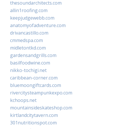
thesoundarchitects.com
allin1roofing.com
keepjudgewebb.com
anatomyofadventure.com
drivancastillo.com
cmmedspa.com
midletontkd.com
gardensandgrills.com
basilfoodwine.com
nikko-tochigi.net
caribbean-corner.com
bluemoongiftcards.com
rivercitysteampunkexpo.com
kchoops.net
mountainsideskateshop.com
kirtlandcitytavern.com
301nutritionspot.com