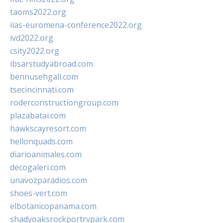
taoms2022.org
iias-euromena-conference2022.org
ivd2022.org
csity2022.org
ibsarstudyabroad.com
bennusehgall.com
tsecincinnati.com
roderconstructiongroup.com
plazabatai.com
hawkscayresort.com
hellonquads.com
diarioanimales.com
decogaleri.com
unavozparadios.com
shoes-vert.com
elbotanicopanama.com
shadyoaksrockportrvpark.com