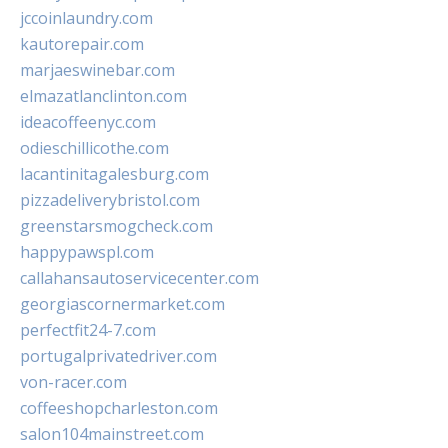
jccoinlaundry.com
kautorepair.com
marjaeswinebar.com
elmazatlanclinton.com
ideacoffeenyc.com
odieschillicothe.com
lacantinitagalesburg.com
pizzadeliverybristol.com
greenstarsmogcheck.com
happypawspl.com
callahansautoservicecenter.com
georgiascornermarket.com
perfectfit24-7.com
portugalprivatedriver.com
von-racer.com
coffeeshopcharleston.com
salon104mainstreet.com