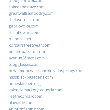
thebigshowok.com
chimeandstave.com
greatwallseafoodny.com
theloverose.com
gabriovoice.com
resinflowart.com
p-sports.net
korsairstreetwear.com
petshopallston.com
avenue26tacos.com
topgglasses.com
broadmoornailsspacoloradosprings.com
missblackpasadena.com
anneskitchen.org
valenciamarketytaqueria.com
reefrecordsllc.com
alawaffle.com
aryouthfishing.com