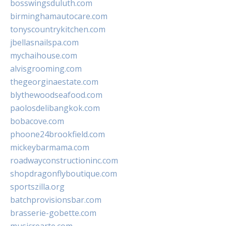
bosswingsduluth.com
birminghamautocare.com
tonyscountrykitchen.com
jbellasnailspa.com
mychaihouse.com
alvisgrooming.com
thegeorginaestate.com
blythewoodseafood.com
paolosdelibangkok.com
bobacove.com
phoone24brookfield.com
mickeybarmama.com
roadwayconstructioninc.com
shopdragonflyboutique.com
sportszilla.org
batchprovisionsbar.com
brasserie-gobette.com