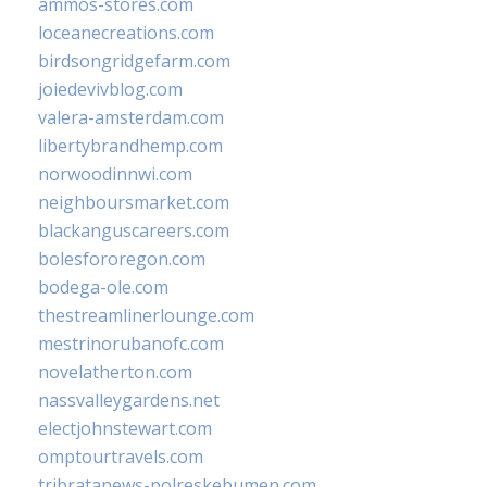
ammos-stores.com
loceanecreations.com
birdsongridgefarm.com
joiedevivblog.com
valera-amsterdam.com
libertybrandhemp.com
norwoodinnwi.com
neighboursmarket.com
blackanguscareers.com
bolesfororegon.com
bodega-ole.com
thestreamlinerlounge.com
mestrinorubanofc.com
novelatherton.com
nassvalleygardens.net
electjohnstewart.com
omptourtravels.com
tribratanews-polreskebumen.com