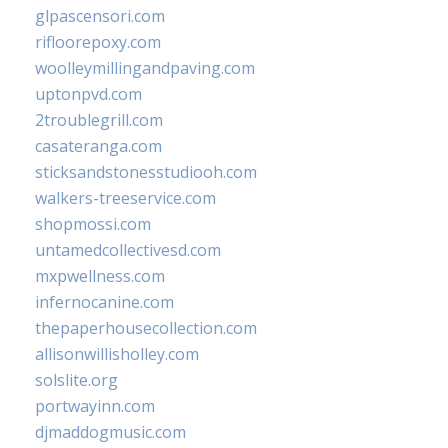
glpascensori.com
rifloorepoxy.com
woolleymillingandpaving.com
uptonpvd.com
2troublegrill.com
casateranga.com
sticksandstonesstudiooh.com
walkers-treeservice.com
shopmossi.com
untamedcollectivesd.com
mxpwellness.com
infernocanine.com
thepaperhousecollection.com
allisonwillisholley.com
solslite.org
portwayinn.com
djmaddogmusic.com