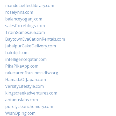
mandelaeffectlibrary.com
roselynns.com
balanceyoganj.com
salesforceblogs.com
TrainGames365.com
BaytownEvaCationRentals.com
JabalpurCakeDelivery.com
halobjd.com
intelligenceqatar.com
PikaPikaApp.com
takecareofbusinessdfw.org
HamadaOfJapan.com
VersifyLifestyle.com
kingscreekadventures.com
antaeuslabs.com
purelycleanchemdry.com
WishOping.com