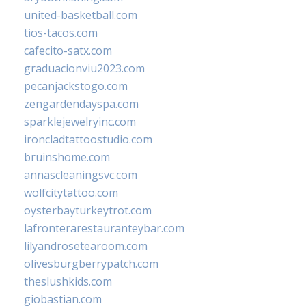
united-basketball.com
tios-tacos.com
cafecito-satx.com
graduacionviu2023.com
pecanjackstogo.com
zengardendayspa.com
sparklejewelryinc.com
ironcladtattoostudio.com
bruinshome.com
annascleaningsvc.com
wolfcitytattoo.com
oysterbayturkeytrot.com
lafronterarestauranteybar.com
lilyandrosetearoom.com
olivesburgberrypatch.com
theslushkids.com
giobastian.com