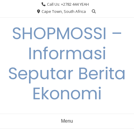
Skip
Call Us: +2782 444 YEAH
to
Cape Town, South Africa
content
SHOPMOSSI –
Informasi
Seputar Berita
Ekonomi
Menu