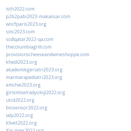
isth2022.com
p2b2pabi2023-makassar.com
wocfparis2023.org
sinc2023.com
scdlqatar2022-qa.com
thecolumbiagrill.com
provisionscheeseandwineshoppe.com
khedi2023.org
akademikgeriatri2023.org
marmarapediatri2023.org
emchie2023.org
girisimselradyoloji2022.org
utcd2022.org
biosensor2022.org
ialp2022.org
klivet2022.org
ifac-hms2022.org