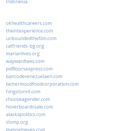
Indonesia
okhealthcareers.com
theintexperience.com
unboundedthefilm.com
catfriends-bg.org
marianlives.org
waywardtees.com
pidfloorsexpress.com
bancodevenezuelaen.com
bettermoodfoodcorporation.com
hingstonnt.com
chooseagender.com
hoverboardssale.com
alaskapolitics.com
stsmp.org
manoelneves.com