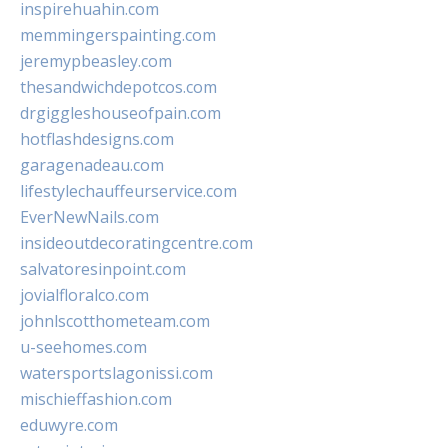
inspirehuahin.com
memmingerspainting.com
jeremypbeasley.com
thesandwichdepotcos.com
drgiggleshouseofpain.com
hotflashdesigns.com
garagenadeau.com
lifestylechauffeurservice.com
EverNewNails.com
insideoutdecoratingcentre.com
salvatoresinpoint.com
jovialfloralco.com
johnlscotthometeam.com
u-seehomes.com
watersportslagonissi.com
mischieffashion.com
eduwyre.com