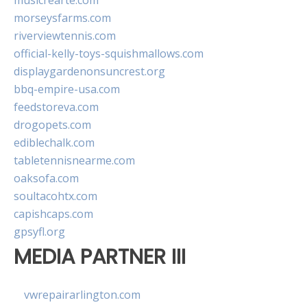
musicrearte.com
morseysfarms.com
riverviewtennis.com
official-kelly-toys-squishmallows.com
displaygardenonsuncrest.org
bbq-empire-usa.com
feedstoreva.com
drogopets.com
ediblechalk.com
tabletennisnearme.com
oaksofa.com
soultacohtx.com
capishcaps.com
gpsyfl.org
MEDIA PARTNER III
vwrepairarlington.com