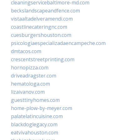
cleaningservicebaltimore-md.com
beckslandscapeandfence.com
vistaaltadelveramendi.com
coastlinecateringnc.com
cuesburgershouston.com
psicologiaespecializadaencampeche.com
dmtacos.com
crescentstreetprinting.com
hornopizza.com
driveadragster.com
hematologa.com
lizaivanov.com
guesttinyhomes.com
home-plow-by-meyer.com
palatelatincuisine.com
blackdoglegacy.com
eatvivahouston.com