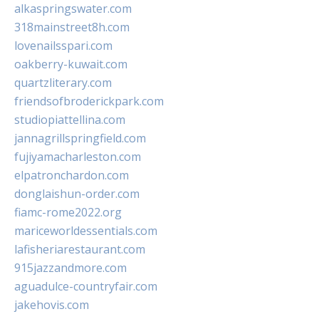
alkaspringswater.com
318mainstreet8h.com
lovenailsspari.com
oakberry-kuwait.com
quartzliterary.com
friendsofbroderickpark.com
studiopiattellina.com
jannagrillspringfield.com
fujiyamacharleston.com
elpatronchardon.com
donglaishun-order.com
fiamc-rome2022.org
mariceworldessentials.com
lafisheriarestaurant.com
915jazzandmore.com
aguadulce-countryfair.com
jakehovis.com