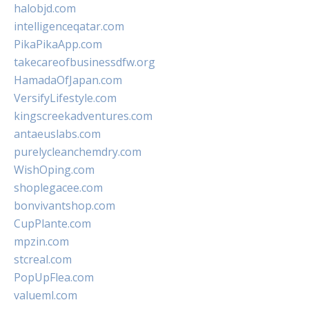
halobjd.com
intelligenceqatar.com
PikaPikaApp.com
takecareofbusinessdfw.org
HamadaOfJapan.com
VersifyLifestyle.com
kingscreekadventures.com
antaeuslabs.com
purelycleanchemdry.com
WishOping.com
shoplegacee.com
bonvivantshop.com
CupPlante.com
mpzin.com
stcreal.com
PopUpFlea.com
valueml.com