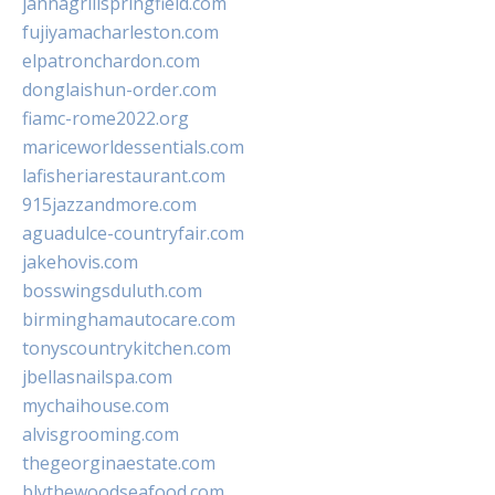
jannagrillspringfield.com
fujiyamacharleston.com
elpatronchardon.com
donglaishun-order.com
fiamc-rome2022.org
mariceworldessentials.com
lafisheriarestaurant.com
915jazzandmore.com
aguadulce-countryfair.com
jakehovis.com
bosswingsduluth.com
birminghamautocare.com
tonyscountrykitchen.com
jbellasnailspa.com
mychaihouse.com
alvisgrooming.com
thegeorginaestate.com
blythewoodseafood.com