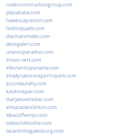
roderconstructiongroup.com
plazabatai.com
hawkscayresort.com
hellonquads.com
diarioanimales.com
decogaleri.com
unavozparadios.com
shoes-vert.com
elbotanicopanama.com
shadyoaksrockportrvpark.com
jccoinlaundry.com
kautorepair.com
marjaeswinebar.com
elmazatlanclinton.com
ideacoffeenyc.com
odieschillicothe.com
lacantinitagalesburg.com