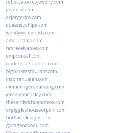
rebeccatorresjewelry.com
jmpbliss.com
drjorgerico.com
queensushipa.com
wendyweimerdds.com
ameri-camp.com
hrsreceivables.com
empconst1.com
cinderella-support.com
bigpinkrestaurant.com
inspirehuahin.com
memmingerspainting.com
jeremypbeasley.com
thesandwichdepotcos.com
drgiggleshouseofpain.com
hotflashdesigns.com
garagenadeau.com