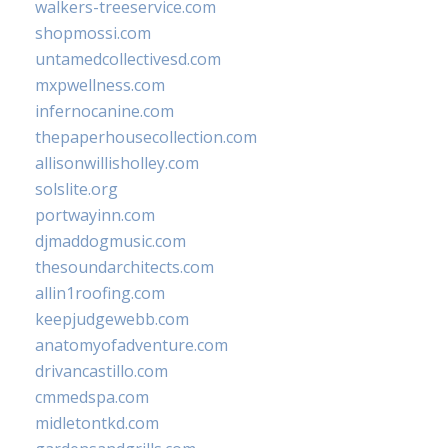
walkers-treeservice.com
shopmossi.com
untamedcollectivesd.com
mxpwellness.com
infernocanine.com
thepaperhousecollection.com
allisonwillisholley.com
solslite.org
portwayinn.com
djmaddogmusic.com
thesoundarchitects.com
allin1roofing.com
keepjudgewebb.com
anatomyofadventure.com
drivancastillo.com
cmmedspa.com
midletontkd.com