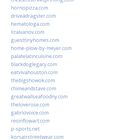
hornopizza.com
driveadragster.com
hematologa.com
lizaivanov.com
guesttinyhomes.com
home-plow-by-meyer.com
palatelatincuisine.com
blackdoglegacy.com
eatvivahouston.com
thebigshowok.com
chimeandstave.com
greatwallseafoodny.com
theloverose.com
gabriovoice.com
resinflowart.com
p-sports.net
korsairstreetwear.com