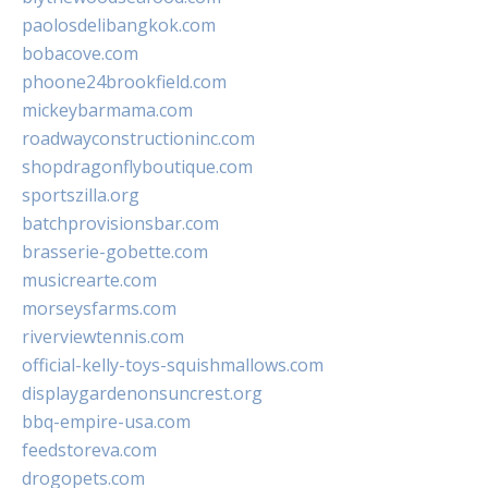
paolosdelibangkok.com
bobacove.com
phoone24brookfield.com
mickeybarmama.com
roadwayconstructioninc.com
shopdragonflyboutique.com
sportszilla.org
batchprovisionsbar.com
brasserie-gobette.com
musicrearte.com
morseysfarms.com
riverviewtennis.com
official-kelly-toys-squishmallows.com
displaygardenonsuncrest.org
bbq-empire-usa.com
feedstoreva.com
drogopets.com