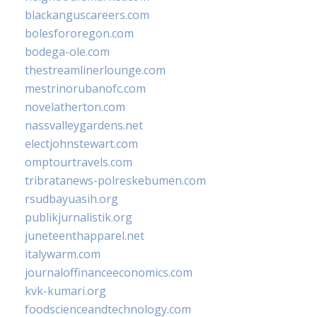
blackanguscareers.com
bolesfororegon.com
bodega-ole.com
thestreamlinerlounge.com
mestrinorubanofc.com
novelatherton.com
nassvalleygardens.net
electjohnstewart.com
omptourtravels.com
tribratanews-polreskebumen.com
rsudbayuasih.org
publikjurnalistik.org
juneteenthapparel.net
italywarm.com
journaloffinanceeconomics.com
kvk-kumari.org
foodscienceandtechnology.com