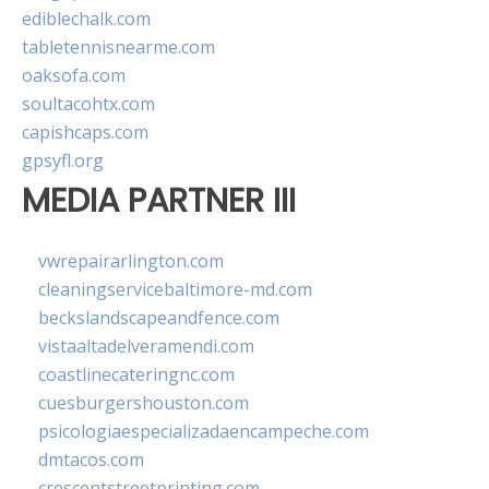
ediblechalk.com
tabletennisnearme.com
oaksofa.com
soultacohtx.com
capishcaps.com
gpsyfl.org
MEDIA PARTNER III
vwrepairarlington.com
cleaningservicebaltimore-md.com
beckslandscapeandfence.com
vistaaltadelveramendi.com
coastlinecateringnc.com
cuesburgershouston.com
psicologiaespecializadaencampeche.com
dmtacos.com
crescentstreetprinting.com