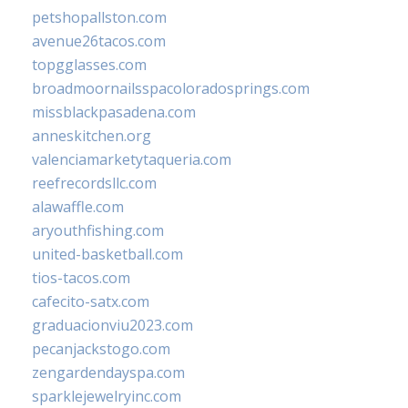
petshopallston.com
avenue26tacos.com
topgglasses.com
broadmoornailsspacoloradosprings.com
missblackpasadena.com
anneskitchen.org
valenciamarketytaqueria.com
reefrecordsllc.com
alawaffle.com
aryouthfishing.com
united-basketball.com
tios-tacos.com
cafecito-satx.com
graduacionviu2023.com
pecanjackstogo.com
zengardendayspa.com
sparklejewelryinc.com