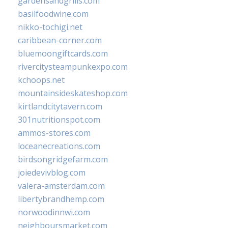
gardensandgrills.com
basilfoodwine.com
nikko-tochigi.net
caribbean-corner.com
bluemoongiftcards.com
rivercitysteampunkexpo.com
kchoops.net
mountainsideskateshop.com
kirtlandcitytavern.com
301nutritionspot.com
ammos-stores.com
loceanecreations.com
birdsongridgefarm.com
joiedevivblog.com
valera-amsterdam.com
libertybrandhemp.com
norwoodinnwi.com
neighboursmarket.com