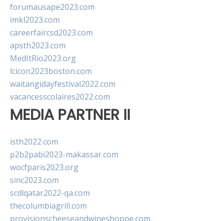
forumausape2023.com
imkl2023.com
careerfaircsd2023.com
apsth2023.com
MedItRio2023.org
lcicon2023boston.com
waitangidayfestival2022.com
vacancesscolaires2022.com
MEDIA PARTNER II
isth2022.com
p2b2pabi2023-makassar.com
wocfparis2023.org
sinc2023.com
scdlqatar2022-qa.com
thecolumbiagrill.com
provisionscheeseandwineshoppe.com