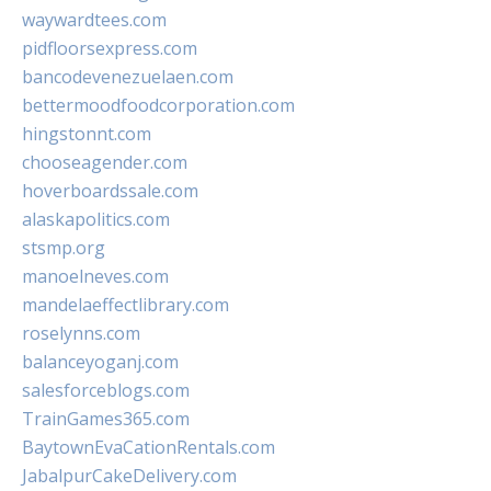
waywardtees.com
pidfloorsexpress.com
bancodevenezuelaen.com
bettermoodfoodcorporation.com
hingstonnt.com
chooseagender.com
hoverboardssale.com
alaskapolitics.com
stsmp.org
manoelneves.com
mandelaeffectlibrary.com
roselynns.com
balanceyoganj.com
salesforceblogs.com
TrainGames365.com
BaytownEvaCationRentals.com
JabalpurCakeDelivery.com