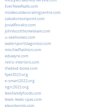
lifestylechauffeurservice.com
EverNewNails.com
insideoutdecoratingcentre.com
salvatoresinpoint.com
jovialfloralco.com
johnlscotthometeam.com
u-seehomes.com
watersportslagonissi.com
mischieffashion.com
eduwyre.com
retro-interiors.com
theblvd-boise.com
fpet2023.org
e-smart2022.org
ngrc2022.org
leesfamilyfoods.com
lewis-lewis-cpas.com
eleontennis.com