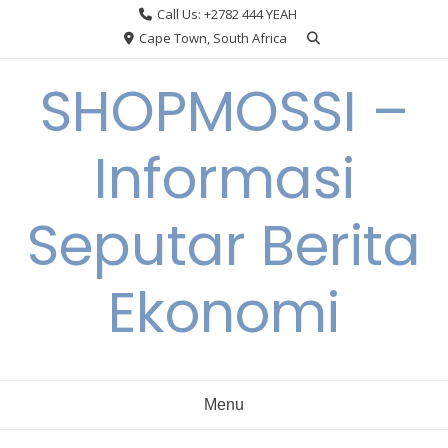
Skip
Call Us: +2782 444 YEAH
to
Cape Town, South Africa
content
SHOPMOSSI –
Informasi
Seputar Berita
Ekonomi
Menu