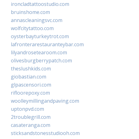
ironcladtattoostudio.com
bruinshome.com
annascleaningsvc.com
wolfcitytattoo.com
oysterbayturkeytrot.com
lafronterarestauranteybar.com
lilyandrosetearoom.com
olivesburgberrypatch.com
theslushkids.com
giobastian.com
glpascensori.com
rifloorepoxy.com
woolleymillingandpaving.com
uptonpvd.com
2troublegrill.com
casateranga.com
sticksandstonesstudiooh.com