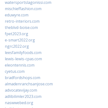
watersportslagonissi.com
mischieffashion.com
eduwyre.com
retro-interiors.com
theblvd-boise.com
fpet2023.org
e-smart2022.org
ngrc2022.org
leesfamilyfoods.com
lewis-lewis-cpas.com
eleontennis.com
cyetus.com
bradfordshops.com
almadenranchsanjose.com
advocatevijay.com
adlibilimler2023.com
naswwebed.org