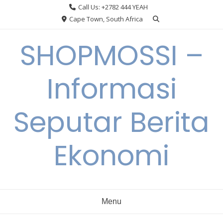
Skip
Call Us: +2782 444 YEAH
to
Cape Town, South Africa
content
SHOPMOSSI –
Informasi
Seputar Berita
Ekonomi
Menu