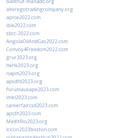
balithut-manado.org
alteregotradingcompany.org
aprce2022.com
ibie2022.com
sbcc-2022.com
AngolaOilAndGas2022.com
Convoy4Freedom2022.com
grur2023.org
hkhk2023.org
napm2023.org
apsdfd2023.org
forumausape2023.com
imkl2023.com
careerfaircsd2023.com
apsth2023.com
MedItRio2023.org
lcicon2023boston.com
waitangidayfestival2022.com