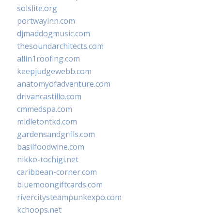
solslite.org
portwayinn.com
djmaddogmusic.com
thesoundarchitects.com
allin1roofing.com
keepjudgewebb.com
anatomyofadventure.com
drivancastillo.com
cmmedspa.com
midletontkd.com
gardensandgrills.com
basilfoodwine.com
nikko-tochigi.net
caribbean-corner.com
bluemoongiftcards.com
rivercitysteampunkexpo.com
kchoops.net