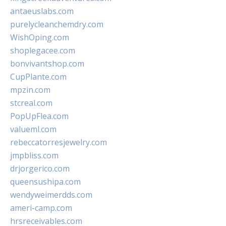
antaeuslabs.com
purelycleanchemdry.com
WishOping.com
shoplegacee.com
bonvivantshop.com
CupPlante.com
mpzin.com
stcreal.com
PopUpFlea.com
valueml.com
rebeccatorresjewelry.com
jmpbliss.com
drjorgerico.com
queensushipa.com
wendyweimerdds.com
ameri-camp.com
hrsreceivables.com