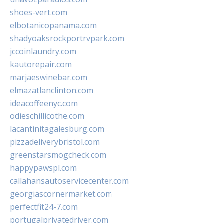
shoes-vert.com
elbotanicopanama.com
shadyoaksrockportrvpark.com
jccoinlaundry.com
kautorepair.com
marjaeswinebar.com
elmazatlanclinton.com
ideacoffeenyc.com
odieschillicothe.com
lacantinitagalesburg.com
pizzadeliverybristol.com
greenstarsmogcheck.com
happypawspl.com
callahansautoservicecenter.com
georgiascornermarket.com
perfectfit24-7.com
portugalprivatedriver.com