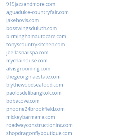
915jazzandmore.com
aguadulce-countryfair.com
jakehovis.com
bosswingsduluth.com
birminghamautocare.com
tonyscountrykitchen.com
jbellasnailspa.com
mychaihouse.com
alvisgrooming.com
thegeorginaestate.com
blythewoodseafood.com
paolosdelibangkok.com
bobacove.com
phoone24brookfield.com
mickeybarmama.com
roadwayconstructioninc.com
shopdragonflyboutique.com