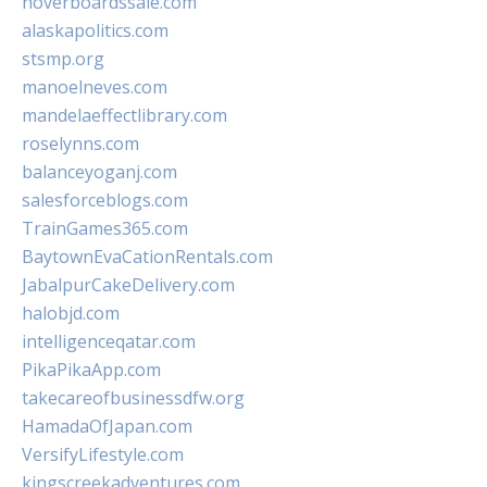
hoverboardssale.com
alaskapolitics.com
stsmp.org
manoelneves.com
mandelaeffectlibrary.com
roselynns.com
balanceyoganj.com
salesforceblogs.com
TrainGames365.com
BaytownEvaCationRentals.com
JabalpurCakeDelivery.com
halobjd.com
intelligenceqatar.com
PikaPikaApp.com
takecareofbusinessdfw.org
HamadaOfJapan.com
VersifyLifestyle.com
kingscreekadventures.com