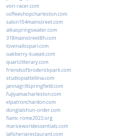
von-racer.com
coffeeshopcharleston.com
salon104mainstreet.com
alkaspringswater.com
318mainstreet8h.com
lovenailsspari.com
oakberry-kuwait.com
quartzliterary.com
friendsofbroderickpark.com
studiopiattellina.com
jannagrillspringfield.com
fujiyamacharleston.com
elpatronchardon.com
donglaishun-order.com
fiamc-rome2022.org
mariceworldessentials.com
lafisheriarestaurant.com