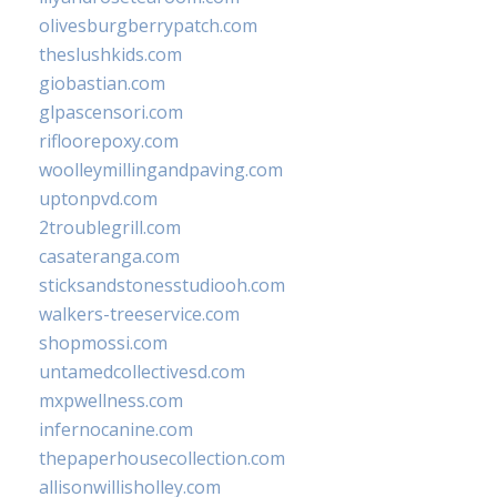
olivesburgberrypatch.com
theslushkids.com
giobastian.com
glpascensori.com
rifloorepoxy.com
woolleymillingandpaving.com
uptonpvd.com
2troublegrill.com
casateranga.com
sticksandstonesstudiooh.com
walkers-treeservice.com
shopmossi.com
untamedcollectivesd.com
mxpwellness.com
infernocanine.com
thepaperhousecollection.com
allisonwillisholley.com