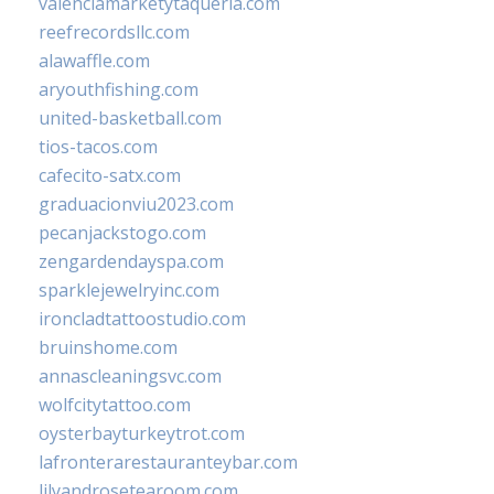
valenciamarketytaqueria.com
reefrecordsllc.com
alawaffle.com
aryouthfishing.com
united-basketball.com
tios-tacos.com
cafecito-satx.com
graduacionviu2023.com
pecanjackstogo.com
zengardendayspa.com
sparklejewelryinc.com
ironcladtattoostudio.com
bruinshome.com
annascleaningsvc.com
wolfcitytattoo.com
oysterbayturkeytrot.com
lafronterarestauranteybar.com
lilyandrosetearoom.com