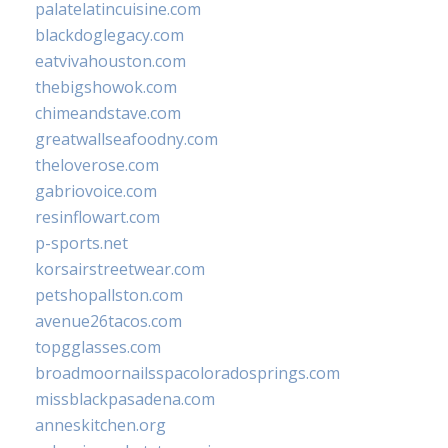
palatelatincuisine.com
blackdoglegacy.com
eatvivahouston.com
thebigshowok.com
chimeandstave.com
greatwallseafoodny.com
theloverose.com
gabriovoice.com
resinflowart.com
p-sports.net
korsairstreetwear.com
petshopallston.com
avenue26tacos.com
topgglasses.com
broadmoornailsspacoloradosprings.com
missblackpasadena.com
anneskitchen.org