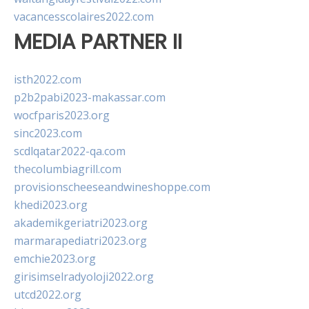
vacancesscolaires2022.com
MEDIA PARTNER II
isth2022.com
p2b2pabi2023-makassar.com
wocfparis2023.org
sinc2023.com
scdlqatar2022-qa.com
thecolumbiagrill.com
provisionscheeseandwineshoppe.com
khedi2023.org
akademikgeriatri2023.org
marmarapediatri2023.org
emchie2023.org
girisimselradyoloji2022.org
utcd2022.org