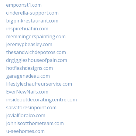
empconst1.com
cinderella-support.com
bigpinkrestaurant.com
inspirehuahin.com
memmingerspainting.com
jeremypbeasley.com
thesandwichdepotcos.com
drgiggleshouseofpain.com
hotflashdesigns.com
garagenadeau.com
lifestylechauffeurservice.com
EverNewNails.com
insideoutdecoratingcentre.com
salvatoresinpoint.com
jovialfloralco.com
johnlscotthometeam.com
u-seehomes.com