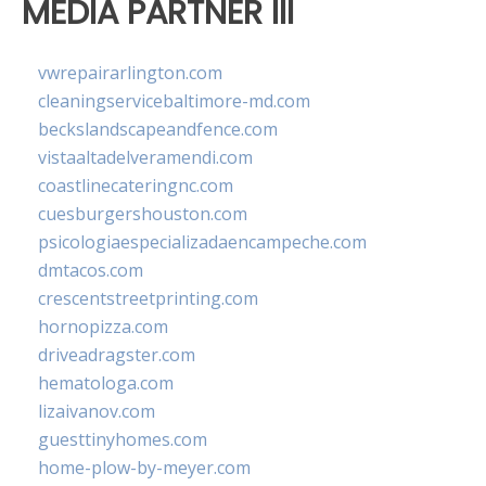
MEDIA PARTNER III
vwrepairarlington.com
cleaningservicebaltimore-md.com
beckslandscapeandfence.com
vistaaltadelveramendi.com
coastlinecateringnc.com
cuesburgershouston.com
psicologiaespecializadaencampeche.com
dmtacos.com
crescentstreetprinting.com
hornopizza.com
driveadragster.com
hematologa.com
lizaivanov.com
guesttinyhomes.com
home-plow-by-meyer.com