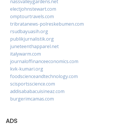
nassvalleygardens.net
electjohnstewart.com
omptourtravels.com
tribratanews-polreskebumen.com
rsudbayuasih.org
publikjurnalistik.org
juneteenthapparel.net
italywarm.com
journaloffinanceeconomics.com
kvk-kumari.org
foodscienceandtechnology.com
scisportsscience.com
addisababacuisineaz.com
burgerimcamas.com
ADS