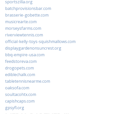
sportszilla.org
batchprovisionsbar.com
brasserie-gobette.com
musicrearte.com
morseysfarms.com
riverviewtennis.com
official-kelly-toys-squishmallows.com
displaygardenonsuncrest.org
bbq-empire-usa.com
feedstoreva.com
drogopets.com
ediblechalk.com
tabletennisnearme.com
oaksofa.com
soultacohtx.com
capishcaps.com
gpsyfl.org