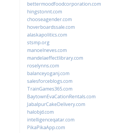
bettermoodfoodcorporation.com
hingstonnt.com
chooseagender.com
hoverboardssale.com
alaskapolitics.com
stsmp.org
manoelneves.com
mandelaeffectlibrary.com
roselynns.com
balanceyoganj.com
salesforceblogs.com
TrainGames365.com
BaytownEvaCationRentals.com
JabalpurCakeDelivery.com
halobjd.com
intelligenceqatar.com
PikaPikaApp.com