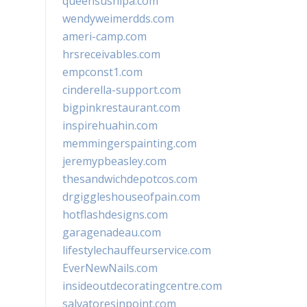
queensushipa.com
wendyweimerdds.com
ameri-camp.com
hrsreceivables.com
empconst1.com
cinderella-support.com
bigpinkrestaurant.com
inspirehuahin.com
memmingerspainting.com
jeremypbeasley.com
thesandwichdepotcos.com
drgiggleshouseofpain.com
hotflashdesigns.com
garagenadeau.com
lifestylechauffeurservice.com
EverNewNails.com
insideoutdecoratingcentre.com
salvatoresinpoint.com