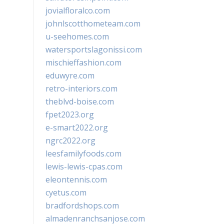
jovialfloralco.com
johnlscotthometeam.com
u-seehomes.com
watersportslagonissi.com
mischieffashion.com
eduwyre.com
retro-interiors.com
theblvd-boise.com
fpet2023.org
e-smart2022.org
ngrc2022.org
leesfamilyfoods.com
lewis-lewis-cpas.com
eleontennis.com
cyetus.com
bradfordshops.com
almadenranchsanjose.com