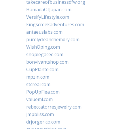
takecareofbusinessdfw.org
HamadaOfJapan.com
VersifyLifestyle.com
kingscreekadventures.com
antaeuslabs.com
purelycleanchemdry.com
WishOping.com
shoplegacee.com
bonvivantshop.com
CupPlante.com
mpzin.com
stcreal.com
PopUpFlea.com
valueml.com
rebeccatorresjewelry.com
jmpbliss.com
drjorgerico.com