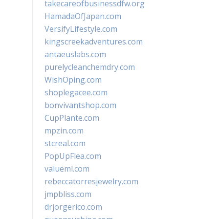
takecareofbusinessdfw.org
HamadaOfJapan.com
VersifyLifestyle.com
kingscreekadventures.com
antaeuslabs.com
purelycleanchemdry.com
WishOping.com
shoplegacee.com
bonvivantshop.com
CupPlante.com
mpzin.com
stcreal.com
PopUpFlea.com
valueml.com
rebeccatorresjewelry.com
jmpbliss.com
drjorgerico.com