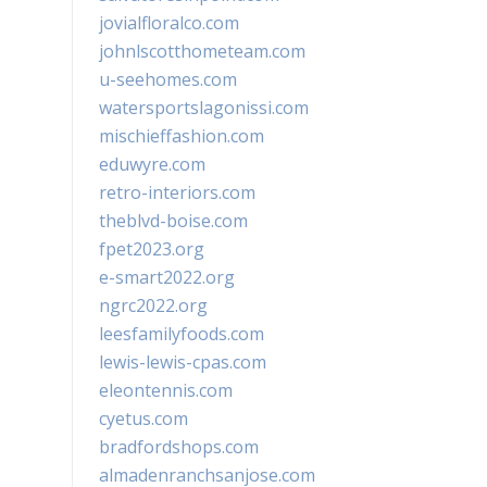
jovialfloralco.com
johnlscotthometeam.com
u-seehomes.com
watersportslagonissi.com
mischieffashion.com
eduwyre.com
retro-interiors.com
theblvd-boise.com
fpet2023.org
e-smart2022.org
ngrc2022.org
leesfamilyfoods.com
lewis-lewis-cpas.com
eleontennis.com
cyetus.com
bradfordshops.com
almadenranchsanjose.com