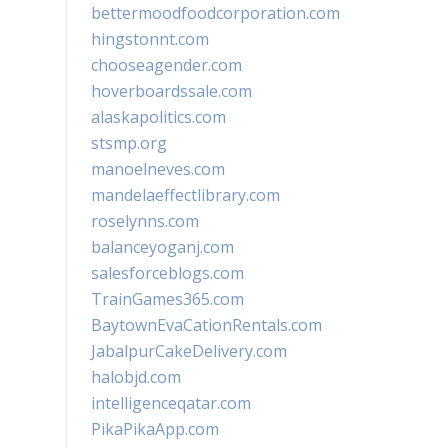
bettermoodfoodcorporation.com
hingstonnt.com
chooseagender.com
hoverboardssale.com
alaskapolitics.com
stsmp.org
manoelneves.com
mandelaeffectlibrary.com
roselynns.com
balanceyoganj.com
salesforceblogs.com
TrainGames365.com
BaytownEvaCationRentals.com
JabalpurCakeDelivery.com
halobjd.com
intelligenceqatar.com
PikaPikaApp.com