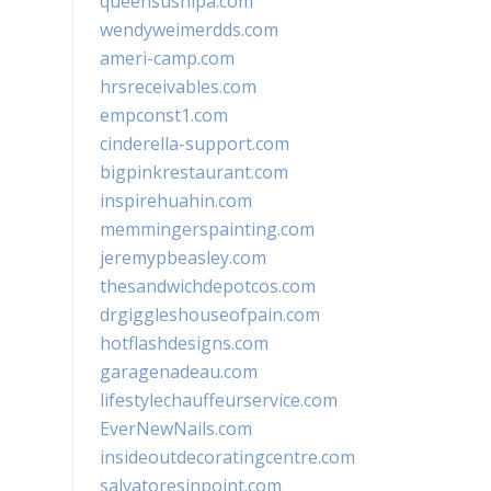
queensushipa.com
wendyweimerdds.com
ameri-camp.com
hrsreceivables.com
empconst1.com
cinderella-support.com
bigpinkrestaurant.com
inspirehuahin.com
memmingerspainting.com
jeremypbeasley.com
thesandwichdepotcos.com
drgiggleshouseofpain.com
hotflashdesigns.com
garagenadeau.com
lifestylechauffeurservice.com
EverNewNails.com
insideoutdecoratingcentre.com
salvatoresinpoint.com