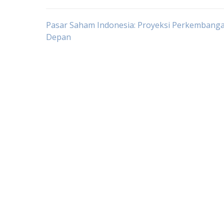
Post
Pasar Saham Indonesia: Proyeksi Perkembang
Depan
navigation