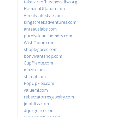
takecareofbusinessdfw.org
HamadaOfJapan.com
VersifyLifestyle.com
kingscreekadventures.com
antaeuslabs.com
purelycleanchemdry.com
WishOping.com
shoplegacee.com
bonvivantshop.com
CupPlante.com
mpzin.com
stcreal.com
PopUpFlea.com
valueml.com
rebeccatorresjewelry.com
jmpbliss.com
drjorgerico.com