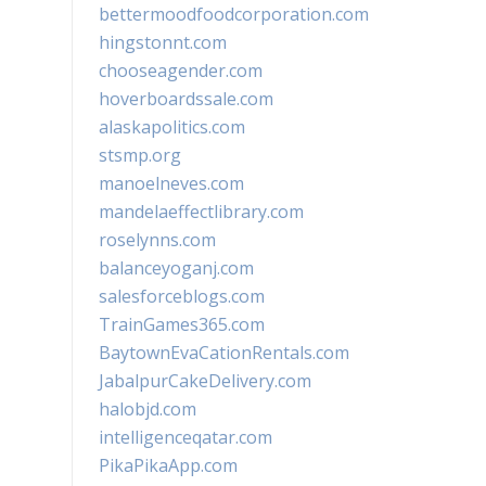
bettermoodfoodcorporation.com
hingstonnt.com
chooseagender.com
hoverboardssale.com
alaskapolitics.com
stsmp.org
manoelneves.com
mandelaeffectlibrary.com
roselynns.com
balanceyoganj.com
salesforceblogs.com
TrainGames365.com
BaytownEvaCationRentals.com
JabalpurCakeDelivery.com
halobjd.com
intelligenceqatar.com
PikaPikaApp.com