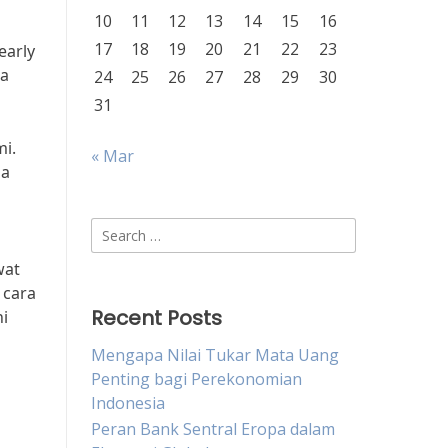
10
11
12
13
14
15
16
17
18
19
20
21
22
23
early
sa
24
25
26
27
28
29
30
31
i.
« Mar
ga
Search
for:
wat
 cara
Recent Posts
i
Mengapa Nilai Tukar Mata Uang
Penting bagi Perekonomian
Indonesia
Peran Bank Sentral Eropa dalam