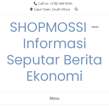
Skip
Call Us: +2782 444 YEAH
to
Cape Town, South Africa
content
SHOPMOSSI –
Informasi
Seputar Berita
Ekonomi
Menu