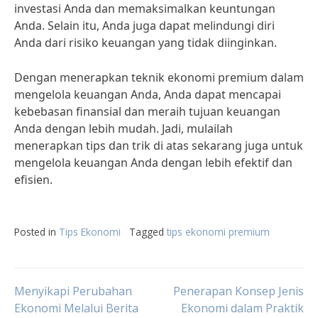
investasi Anda dan memaksimalkan keuntungan
Anda. Selain itu, Anda juga dapat melindungi diri
Anda dari risiko keuangan yang tidak diinginkan.
Dengan menerapkan teknik ekonomi premium dalam
mengelola keuangan Anda, Anda dapat mencapai
kebebasan finansial dan meraih tujuan keuangan
Anda dengan lebih mudah. Jadi, mulailah
menerapkan tips dan trik di atas sekarang juga untuk
mengelola keuangan Anda dengan lebih efektif dan
efisien.
Posted in
Tips Ekonomi
Tagged
tips ekonomi premium
Post
Menyikapi Perubahan
Penerapan Konsep Jenis
Ekonomi Melalui Berita
Ekonomi dalam Praktik