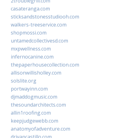
2troublegrill.com
casateranga.com
sticksandstonesstudiooh.com
walkers-treeservice.com
shopmossi.com
untamedcollectivesd.com
mxpwellness.com
infernocanine.com
thepaperhousecollection.com
allisonwillisholley.com
solslite.org
portwayinn.com
djmaddogmusic.com
thesoundarchitects.com
allin1roofing.com
keepjudgewebb.com
anatomyofadventure.com
drivancastillo.com