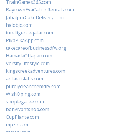
TrainGames365.com
BaytownEvaCationRentals.com
JabalpurCakeDelivery.com
halobjd.com
intelligenceqatar.com
PikaPikaApp.com
takecareofbusinessdfw.org
HamadaOfJapan.com
VersifyLifestyle.com
kingscreekadventures.com
antaeuslabs.com
purelycleanchemdry.com
WishOping.com
shoplegacee.com
bonvivantshop.com
CupPlante.com
mpzin.com