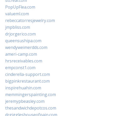
stcreal.com
PopUpFlea.com
valueml.com
rebeccatorresjewelry.com
jmpbliss.com
drjorgerico.com
queensushipa.com
wendyweimerdds.com
ameri-camp.com
hrsreceivables.com
empconst1.com
cinderella-support.com
bigpinkrestaurant.com
inspirehuahin.com
memmingerspainting.com
jeremypbeasley.com
thesandwichdepotcos.com
drgiggleshouseofpain.com