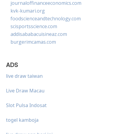
journaloffinanceeconomics.com
kvk-kumari.org
foodscienceandtechnology.com
scisportsscience.com
addisababacuisineaz.com
burgerimcamas.com
ADS
live draw taiwan
Live Draw Macau
Slot Pulsa Indosat
togel kamboja