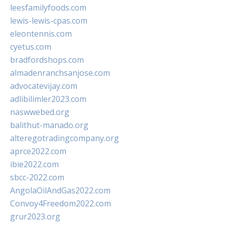
leesfamilyfoods.com
lewis-lewis-cpas.com
eleontennis.com
cyetus.com
bradfordshops.com
almadenranchsanjose.com
advocatevijay.com
adlibilimler2023.com
naswwebed.org
balithut-manado.org
alteregotradingcompany.org
aprce2022.com
ibie2022.com
sbcc-2022.com
AngolaOilAndGas2022.com
Convoy4Freedom2022.com
grur2023.org