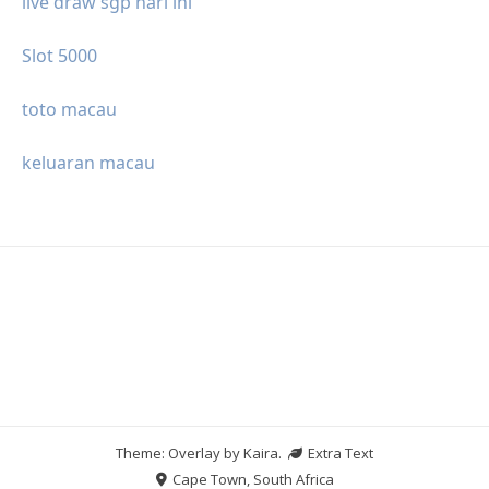
live draw sgp hari ini
Slot 5000
toto macau
keluaran macau
Theme: Overlay by
Kaira
.
Extra Text
Cape Town, South Africa