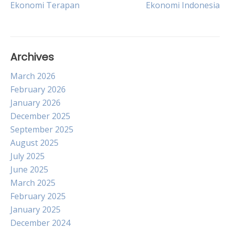
Ekonomi Terapan
Ekonomi Indonesia
navigation
Archives
March 2026
February 2026
January 2026
December 2025
September 2025
August 2025
July 2025
June 2025
March 2025
February 2025
January 2025
December 2024