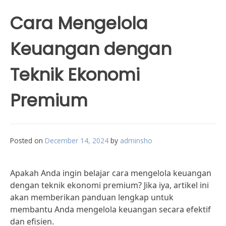
Cara Mengelola
Keuangan dengan
Teknik Ekonomi
Premium
Posted on
December 14, 2024
by
adminsho
Apakah Anda ingin belajar cara mengelola keuangan
dengan teknik ekonomi premium? Jika iya, artikel ini
akan memberikan panduan lengkap untuk
membantu Anda mengelola keuangan secara efektif
dan efisien.