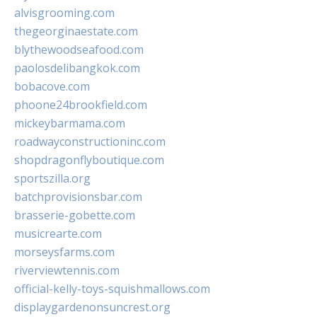
alvisgrooming.com
thegeorginaestate.com
blythewoodseafood.com
paolosdelibangkok.com
bobacove.com
phoone24brookfield.com
mickeybarmama.com
roadwayconstructioninc.com
shopdragonflyboutique.com
sportszilla.org
batchprovisionsbar.com
brasserie-gobette.com
musicrearte.com
morseysfarms.com
riverviewtennis.com
official-kelly-toys-squishmallows.com
displaygardenonsuncrest.org