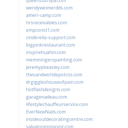
queensushipa.com
wendyweimerdds.com
ameri-camp.com
hrsreceivables.com
empconst1.com
cinderella-support.com
bigpinkrestaurant.com
inspirehuahin.com
memmingerspainting.com
jeremypbeasley.com
thesandwichdepotcos.com
drgiggleshouseofpain.com
hotflashdesigns.com
garagenadeau.com
lifestylechauffeurservice.com
EverNewNails.com
insideoutdecoratingcentre.com
salvatoresinpoint.com