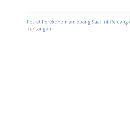
Post
Potret Perekonomian Jepang Saat Ini: Peluang
Tantangan
navigation