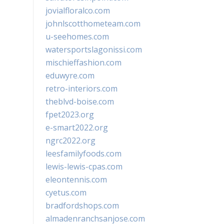
jovialfloralco.com
johnlscotthometeam.com
u-seehomes.com
watersportslagonissi.com
mischieffashion.com
eduwyre.com
retro-interiors.com
theblvd-boise.com
fpet2023.org
e-smart2022.org
ngrc2022.org
leesfamilyfoods.com
lewis-lewis-cpas.com
eleontennis.com
cyetus.com
bradfordshops.com
almadenranchsanjose.com