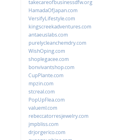
takecareofbusinessdfw.org
HamadaOfJapan.com
VersifyLifestyle.com
kingscreekadventures.com
antaeuslabs.com
purelycleanchemdry.com
WishOping.com
shoplegacee.com
bonvivantshop.com
CupPlante.com
mpzin.com
stcreal.com
PopUpFlea.com
valueml.com
rebeccatorresjewelry.com
jmpbliss.com
drjorgerico.com