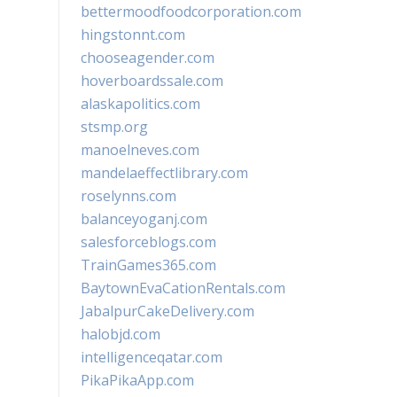
bettermoodfoodcorporation.com
hingstonnt.com
chooseagender.com
hoverboardssale.com
alaskapolitics.com
stsmp.org
manoelneves.com
mandelaeffectlibrary.com
roselynns.com
balanceyoganj.com
salesforceblogs.com
TrainGames365.com
BaytownEvaCationRentals.com
JabalpurCakeDelivery.com
halobjd.com
intelligenceqatar.com
PikaPikaApp.com