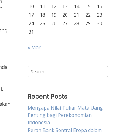
n
10
11
12
13
14
15
16
n
17
18
19
20
21
22
23
24
25
26
27
28
29
30
yang
31
« Mar
nda
Search
for:
i,
Recent Posts
i
 akan
Mengapa Nilai Tukar Mata Uang
Penting bagi Perekonomian
Indonesia
Peran Bank Sentral Eropa dalam