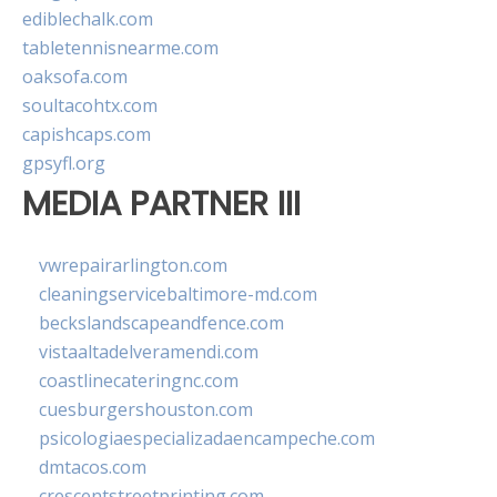
ediblechalk.com
tabletennisnearme.com
oaksofa.com
soultacohtx.com
capishcaps.com
gpsyfl.org
MEDIA PARTNER III
vwrepairarlington.com
cleaningservicebaltimore-md.com
beckslandscapeandfence.com
vistaaltadelveramendi.com
coastlinecateringnc.com
cuesburgershouston.com
psicologiaespecializadaencampeche.com
dmtacos.com
crescentstreetprinting.com