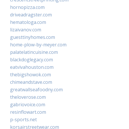
hornopizza.com
driveadragster.com
hematologa.com
lizaivanov.com
guesttinyhomes.com
home-plow-by-meyer.com
palatelatincuisine.com
blackdoglegacy.com
eatvivahouston.com
thebigshowok.com
chimeandstave.com
greatwallseafoodny.com
theloverose.com
gabriovoice.com
resinflowart.com
p-sports.net
korsairstreetwear.com