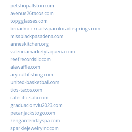
petshopallston.com
avenue26tacos.com
topgglasses.com
broadmoornailsspacoloradosprings.com
missblackpasadena.com
anneskitchen.org
valenciamarketytaqueria.com
reefrecordsllc.com
alawaffle.com
aryouthfishing.com
united-basketball.com
tios-tacos.com
cafecito-satx.com
graduacionviu2023.com
pecanjackstogo.com
zengardendayspa.com
sparklejewelryinc.com