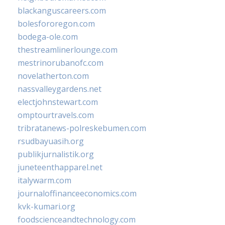
blackanguscareers.com
bolesfororegon.com
bodega-ole.com
thestreamlinerlounge.com
mestrinorubanofc.com
novelatherton.com
nassvalleygardens.net
electjohnstewart.com
omptourtravels.com
tribratanews-polreskebumen.com
rsudbayuasih.org
publikjurnalistik.org
juneteenthapparel.net
italywarm.com
journaloffinanceeconomics.com
kvk-kumari.org
foodscienceandtechnology.com