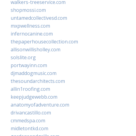
walkers-treeservice.com
shopmossi.com
untamedcollectivesd.com
mxpwellness.com
infernocanine.com
thepaperhousecollection.com
allisonwillisholley.com
solslite.org
portwayinn.com
djmaddogmusic.com
thesoundarchitects.com
allin1roofing.com
keepjudgewebb.com
anatomyofadventure.com
drivancastillo.com
cmmedspa.com
midletontkd.com