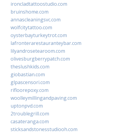
ironcladtattoostudio.com
bruinshome.com
annascleaningsvc.com
wolfcitytattoo.com
oysterbayturkeytrot.com
lafronterarestauranteybar.com
lilyandrosetearoom.com
olivesburgberrypatch.com
theslushkids.com
giobastian.com
glpascensori.com
rifloorepoxy.com
woolleymillingandpaving.com
uptonpvd.com
2troublegrill.com
casateranga.com
sticksandstonesstudiooh.com