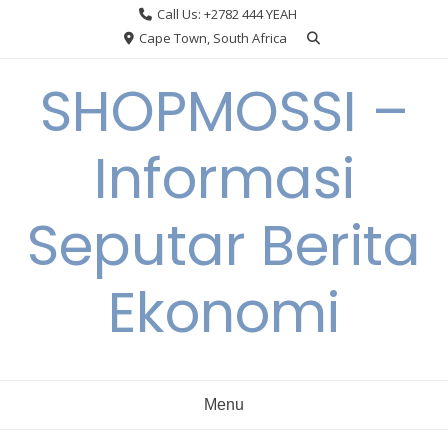
Skip
Call Us: +2782 444 YEAH
to
Cape Town, South Africa
content
SHOPMOSSI –
Informasi
Seputar Berita
Ekonomi
Menu