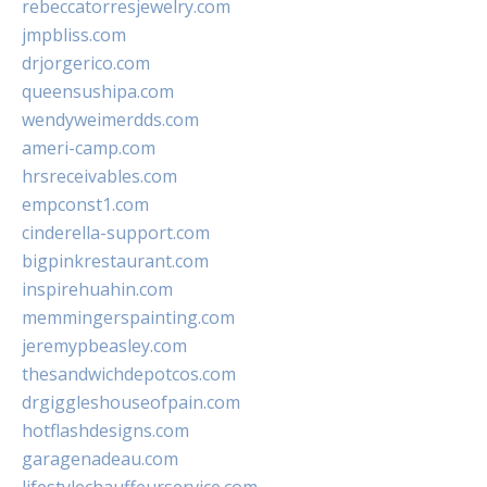
rebeccatorresjewelry.com
jmpbliss.com
drjorgerico.com
queensushipa.com
wendyweimerdds.com
ameri-camp.com
hrsreceivables.com
empconst1.com
cinderella-support.com
bigpinkrestaurant.com
inspirehuahin.com
memmingerspainting.com
jeremypbeasley.com
thesandwichdepotcos.com
drgiggleshouseofpain.com
hotflashdesigns.com
garagenadeau.com