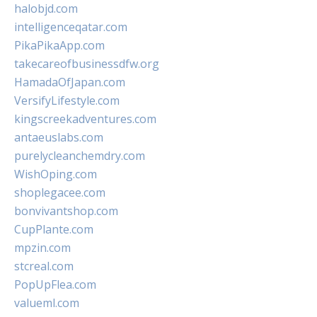
halobjd.com
intelligenceqatar.com
PikaPikaApp.com
takecareofbusinessdfw.org
HamadaOfJapan.com
VersifyLifestyle.com
kingscreekadventures.com
antaeuslabs.com
purelycleanchemdry.com
WishOping.com
shoplegacee.com
bonvivantshop.com
CupPlante.com
mpzin.com
stcreal.com
PopUpFlea.com
valueml.com