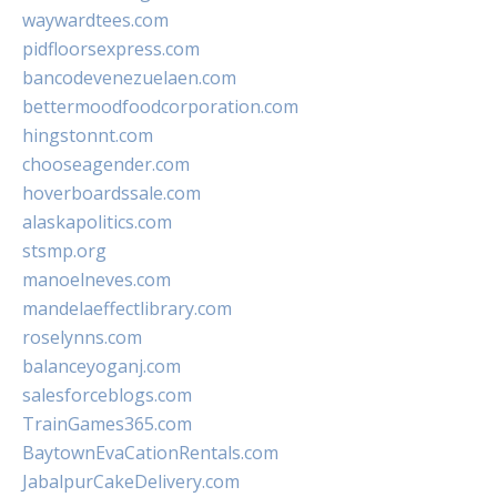
waywardtees.com
pidfloorsexpress.com
bancodevenezuelaen.com
bettermoodfoodcorporation.com
hingstonnt.com
chooseagender.com
hoverboardssale.com
alaskapolitics.com
stsmp.org
manoelneves.com
mandelaeffectlibrary.com
roselynns.com
balanceyoganj.com
salesforceblogs.com
TrainGames365.com
BaytownEvaCationRentals.com
JabalpurCakeDelivery.com