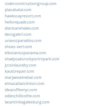
roderconstructiongroup.com
plazabatai.com
hawkscayresort.com
hellonquads.com
diarioanimales.com
decogaleri.com
unavozparadios.com
shoes-vert.com
elbotanicopanama.com
shadyoaksrockportrvpark.com
jccoinlaundry.com
kautorepair.com
marjaeswinebar.com
elmazatlanclinton.com
ideacoffeenyc.com
odieschillicothe.com
lacantinitagalesburg.com