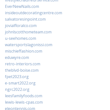
lifestylechauffeurservice.com
EverNewNails.com
insideoutdecoratingcentre.com
salvatoresinpoint.com
jovialfloralco.com
johnlscotthometeam.com
u-seehomes.com
watersportslagonissi.com
mischieffashion.com
eduwyre.com
retro-interiors.com
theblvd-boise.com
fpet2023.org
e-smart2022.org
ngrc2022.org
leesfamilyfoods.com
lewis-lewis-cpas.com
eleontennis.com