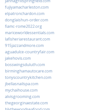
jannagrillspringfield.com
fujiyamacharleston.com
elpatronchardon.com
donglaishun-order.com
fiamc-rome2022.org
mariceworldessentials.com
lafisheriarestaurant.com
915jazzandmore.com
aguadulce-countryfair.com
jakehovis.com
bosswingsduluth.com
birminghamautocare.com
tonyscountrykitchen.com
jbellasnailspa.com
mychaihouse.com
alvisgrooming.com
thegeorginaestate.com
blythewoodseafood.com