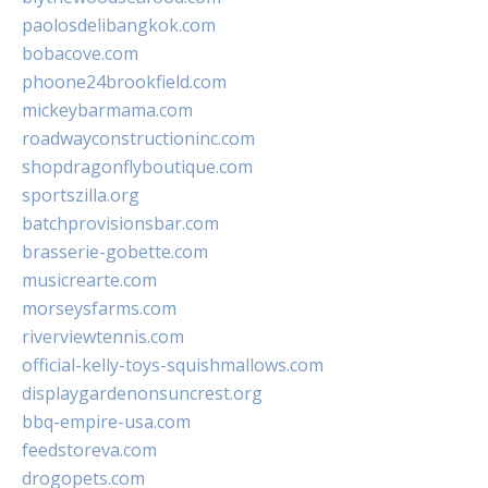
paolosdelibangkok.com
bobacove.com
phoone24brookfield.com
mickeybarmama.com
roadwayconstructioninc.com
shopdragonflyboutique.com
sportszilla.org
batchprovisionsbar.com
brasserie-gobette.com
musicrearte.com
morseysfarms.com
riverviewtennis.com
official-kelly-toys-squishmallows.com
displaygardenonsuncrest.org
bbq-empire-usa.com
feedstoreva.com
drogopets.com