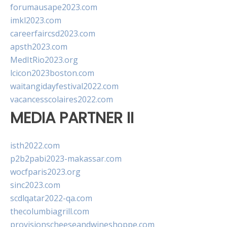
forumausape2023.com
imkl2023.com
careerfaircsd2023.com
apsth2023.com
MedItRio2023.org
lcicon2023boston.com
waitangidayfestival2022.com
vacancesscolaires2022.com
MEDIA PARTNER II
isth2022.com
p2b2pabi2023-makassar.com
wocfparis2023.org
sinc2023.com
scdlqatar2022-qa.com
thecolumbiagrill.com
provisionscheeseandwineshoppe.com