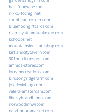
gardensandgrills.com
basilfoodwine.com
nikko-tochigi.net
caribbean-corner.com
bluemoongiftcards.com
rivercitysteampunkexpo.com
kchoops.net
mountainsideskateshop.com
kirtlandcitytavern.com
301nutritionspot.com
ammos-stores.com
loceanecreations.com
birdsongridgefarm.com
joiedevivblog.com
valera-amsterdam.com
libertybrandhemp.com
norwoodinnwi.com
neighboursmarket.com