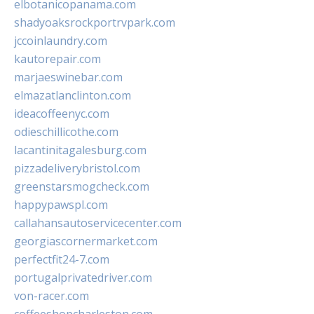
elbotanicopanama.com
shadyoaksrockportrvpark.com
jccoinlaundry.com
kautorepair.com
marjaeswinebar.com
elmazatlanclinton.com
ideacoffeenyc.com
odieschillicothe.com
lacantinitagalesburg.com
pizzadeliverybristol.com
greenstarsmogcheck.com
happypawspl.com
callahansautoservicecenter.com
georgiascornermarket.com
perfectfit24-7.com
portugalprivatedriver.com
von-racer.com