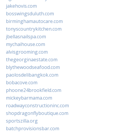
jakehovis.com
bosswingsduluth.com
birminghamautocare.com
tonyscountrykitchen.com
jbellasnailspa.com
mychaihouse.com
alvisgrooming.com
thegeorginaestate.com
blythewoodseafood.com
paolosdelibangkok.com
bobacove.com
phoone24brookfield.com
mickeybarmama.com
roadwayconstructioninc.com
shopdragonflyboutique.com
sportszilla.org
batchprovisionsbar.com