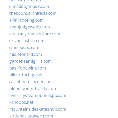
djmaddogmusic.com
thesoundarchitects.com
allin1roofing.com
keepjudgewebb.com
anatomyofadventure.com
drivancastillo.com
cmmedspa.com
midletontkd.com
gardensandgrills.com
basilfoodwine.com
nikko-tochigi.net
caribbean-corner.com
bluemoongiftcards.com
rivercitysteampunkexpo.com
kchoops.net
mountainsideskateshop.com
kirtlandcitytavern.com