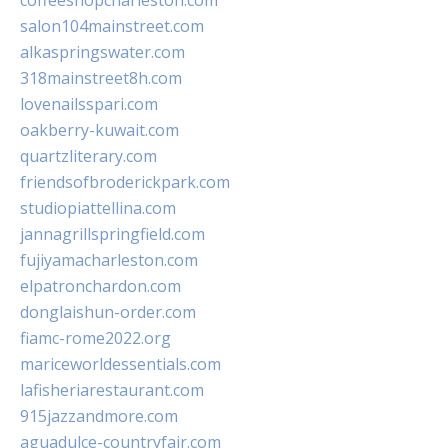
coffeeshopcharleston.com
salon104mainstreet.com
alkaspringswater.com
318mainstreet8h.com
lovenailsspari.com
oakberry-kuwait.com
quartzliterary.com
friendsofbroderickpark.com
studiopiattellina.com
jannagrillspringfield.com
fujiyamacharleston.com
elpatronchardon.com
donglaishun-order.com
fiamc-rome2022.org
mariceworldessentials.com
lafisheriarestaurant.com
915jazzandmore.com
aguadulce-countryfair.com