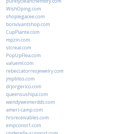
purelycleanchemdry.com
WishOping.com
shoplegacee.com
bonvivantshop.com
CupPlante.com
mpzin.com
stcreal.com
PopUpFlea.com
valueml.com
rebeccatorresjewelry.com
jmpbliss.com
drjorgerico.com
queensushipa.com
wendyweimerdds.com
ameri-camp.com
hrsreceivables.com
empconst1.com
cinderella-support.com