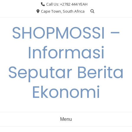
Skip
Call Us: +2782 444 YEAH
to
Cape Town, South Africa
content
SHOPMOSSI –
Informasi
Seputar Berita
Ekonomi
Menu