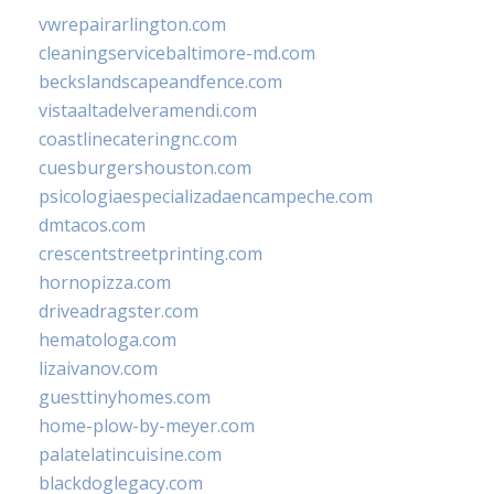
vwrepairarlington.com
cleaningservicebaltimore-md.com
beckslandscapeandfence.com
vistaaltadelveramendi.com
coastlinecateringnc.com
cuesburgershouston.com
psicologiaespecializadaencampeche.com
dmtacos.com
crescentstreetprinting.com
hornopizza.com
driveadragster.com
hematologa.com
lizaivanov.com
guesttinyhomes.com
home-plow-by-meyer.com
palatelatincuisine.com
blackdoglegacy.com