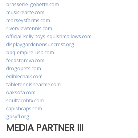
brasserie-gobette.com
musicrearte.com
morseysfarms.com
riverviewtennis.com
official-kelly-toys-squishmallows.com
displaygardenonsuncrest.org
bbq-empire-usa.com
feedstoreva.com
drogopets.com
ediblechalk.com
tabletennisnearme.com
oaksofa.com
soultacohtx.com
capishcaps.com
gpsyfl.org
MEDIA PARTNER III