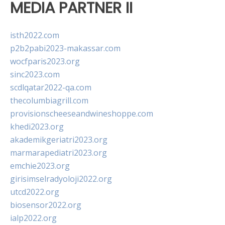
MEDIA PARTNER II
isth2022.com
p2b2pabi2023-makassar.com
wocfparis2023.org
sinc2023.com
scdlqatar2022-qa.com
thecolumbiagrill.com
provisionscheeseandwineshoppe.com
khedi2023.org
akademikgeriatri2023.org
marmarapediatri2023.org
emchie2023.org
girisimselradyoloji2022.org
utcd2022.org
biosensor2022.org
ialp2022.org