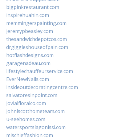
bigpinkrestaurant.com
inspirehuahin.com
memmingerspainting.com
jeremypbeasley.com
thesandwichdepotcos.com
drgiggleshouseofpain.com
hotflashdesigns.com
garagenadeau.com
lifestylechauffeurservice.com
EverNewNails.com
insideoutdecoratingcentre.com
salvatoresinpoint.com
jovialfloralco.com
johnlscotthometeam.com
u-seehomes.com
watersportslagonissi.com
mischieffashion.com