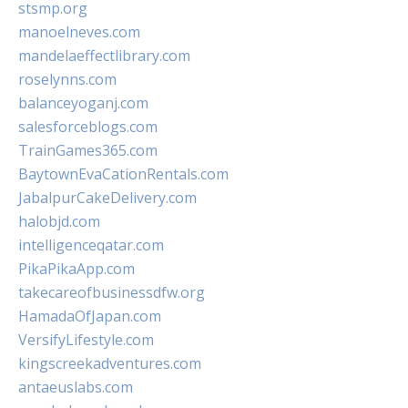
stsmp.org
manoelneves.com
mandelaeffectlibrary.com
roselynns.com
balanceyoganj.com
salesforceblogs.com
TrainGames365.com
BaytownEvaCationRentals.com
JabalpurCakeDelivery.com
halobjd.com
intelligenceqatar.com
PikaPikaApp.com
takecareofbusinessdfw.org
HamadaOfJapan.com
VersifyLifestyle.com
kingscreekadventures.com
antaeuslabs.com