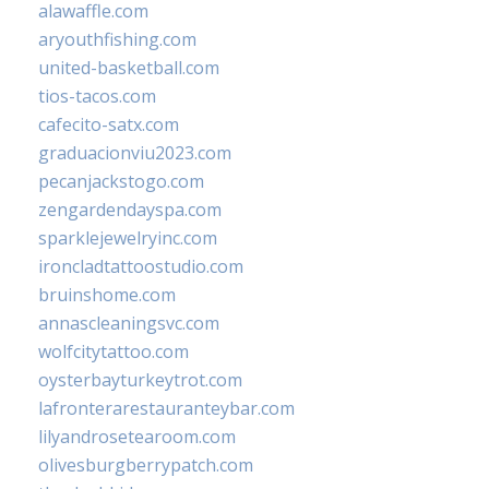
alawaffle.com
aryouthfishing.com
united-basketball.com
tios-tacos.com
cafecito-satx.com
graduacionviu2023.com
pecanjackstogo.com
zengardendayspa.com
sparklejewelryinc.com
ironcladtattoostudio.com
bruinshome.com
annascleaningsvc.com
wolfcitytattoo.com
oysterbayturkeytrot.com
lafronterarestauranteybar.com
lilyandrosetearoom.com
olivesburgberrypatch.com