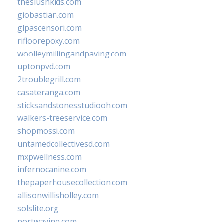
theslushkids.com
giobastian.com
glpascensori.com
rifloorepoxy.com
woolleymillingandpaving.com
uptonpvd.com
2troublegrill.com
casateranga.com
sticksandstonesstudiooh.com
walkers-treeservice.com
shopmossi.com
untamedcollectivesd.com
mxpwellness.com
infernocanine.com
thepaperhousecollection.com
allisonwillisholley.com
solslite.org
portwayinn.com