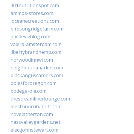
301nutritionspot.com
ammos-stores.com
loceanecreations.com
birdsongridgefarm.com
joiedevivblog.com
valera-amsterdam.com
libertybrandhemp.com
norwoodinnwi.com
neighboursmarket.com
blackanguscareers.com
bolesfororegon.com
bodega-ole.com
thestreamlinerlounge.com
mestrinorubanofc.com
novelatherton.com
nassvalleygardens.net
electjohnstewart.com