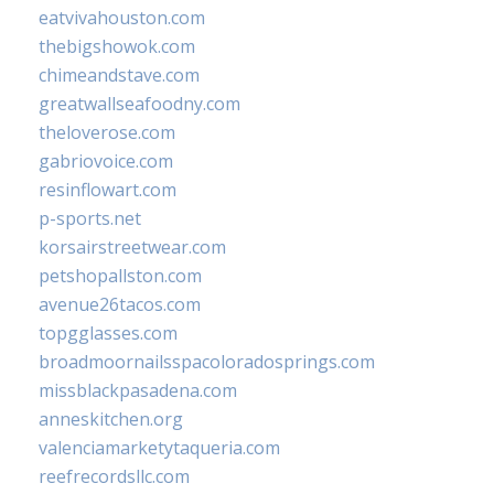
eatvivahouston.com
thebigshowok.com
chimeandstave.com
greatwallseafoodny.com
theloverose.com
gabriovoice.com
resinflowart.com
p-sports.net
korsairstreetwear.com
petshopallston.com
avenue26tacos.com
topgglasses.com
broadmoornailsspacoloradosprings.com
missblackpasadena.com
anneskitchen.org
valenciamarketytaqueria.com
reefrecordsllc.com