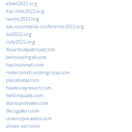
klivet2022.org
ifac-hms2022.org
taoms2022.org
iias-euromena-conference2022.org
ivd2022.org
csity2022.org
ibsarstudyabroad.com
bennusehgall.com
tsecincinnati.com
roderconstructiongroup.com
plazabatai.com
hawkscayresort.com
hellonquads.com
diarioanimales.com
decogaleri.com
unavozparadios.com
shoes-vert.com