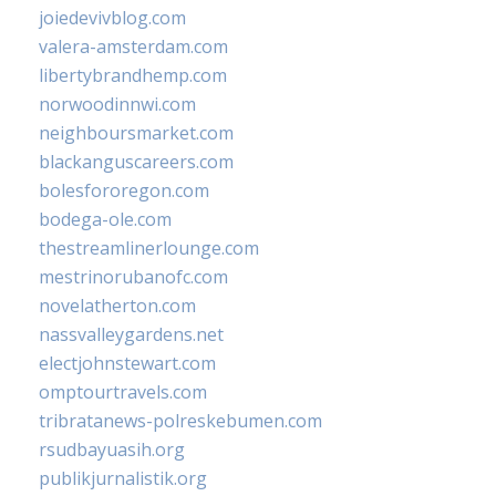
joiedevivblog.com
valera-amsterdam.com
libertybrandhemp.com
norwoodinnwi.com
neighboursmarket.com
blackanguscareers.com
bolesfororegon.com
bodega-ole.com
thestreamlinerlounge.com
mestrinorubanofc.com
novelatherton.com
nassvalleygardens.net
electjohnstewart.com
omptourtravels.com
tribratanews-polreskebumen.com
rsudbayuasih.org
publikjurnalistik.org