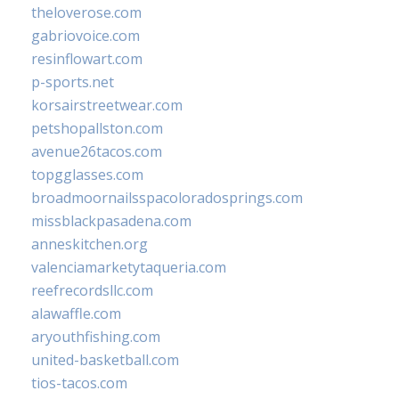
theloverose.com
gabriovoice.com
resinflowart.com
p-sports.net
korsairstreetwear.com
petshopallston.com
avenue26tacos.com
topgglasses.com
broadmoornailsspacoloradosprings.com
missblackpasadena.com
anneskitchen.org
valenciamarketytaqueria.com
reefrecordsllc.com
alawaffle.com
aryouthfishing.com
united-basketball.com
tios-tacos.com