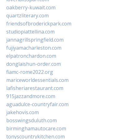
oakberry-kuwait.com
quartzliterary.com
friendsofbroderickpark.com
studiopiattellina.com
jannagrillspringfield.com
fujiyamacharleston.com
elpatronchardon.com
donglaishun-order.com
fiamc-rome2022.org
mariceworldessentials.com
lafisheriarestaurant.com
915jazzandmore.com
aguadulce-countryfair.com
jakehovis.com
bosswingsduluth.com
birminghamautocare.com
tonyscountrykitchen.com