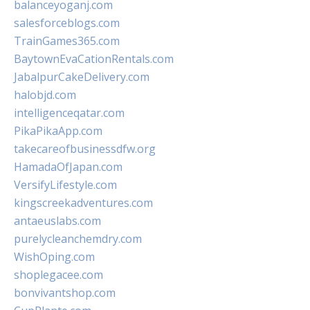
balanceyoganj.com
salesforceblogs.com
TrainGames365.com
BaytownEvaCationRentals.com
JabalpurCakeDelivery.com
halobjd.com
intelligenceqatar.com
PikaPikaApp.com
takecareofbusinessdfw.org
HamadaOfJapan.com
VersifyLifestyle.com
kingscreekadventures.com
antaeuslabs.com
purelycleanchemdry.com
WishOping.com
shoplegacee.com
bonvivantshop.com