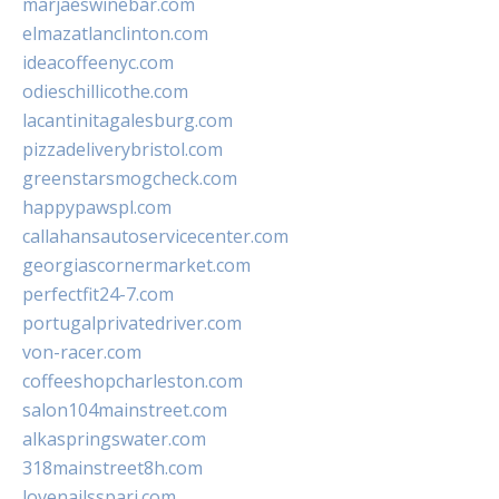
marjaeswinebar.com
elmazatlanclinton.com
ideacoffeenyc.com
odieschillicothe.com
lacantinitagalesburg.com
pizzadeliverybristol.com
greenstarsmogcheck.com
happypawspl.com
callahansautoservicecenter.com
georgiascornermarket.com
perfectfit24-7.com
portugalprivatedriver.com
von-racer.com
coffeeshopcharleston.com
salon104mainstreet.com
alkaspringswater.com
318mainstreet8h.com
lovenailsspari.com