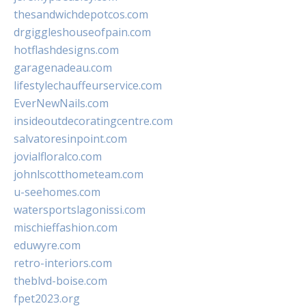
thesandwichdepotcos.com
drgiggleshouseofpain.com
hotflashdesigns.com
garagenadeau.com
lifestylechauffeurservice.com
EverNewNails.com
insideoutdecoratingcentre.com
salvatoresinpoint.com
jovialfloralco.com
johnlscotthometeam.com
u-seehomes.com
watersportslagonissi.com
mischieffashion.com
eduwyre.com
retro-interiors.com
theblvd-boise.com
fpet2023.org