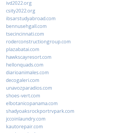
ivd2022.org
csity2022.org
ibsarstudyabroad.com
bennusehgall.com
tsecincinnati.com
roderconstructiongroup.com
plazabatai.com
hawkscayresort.com
hellonquads.com
diarioanimales.com
decogaleri.com
unavozparadios.com
shoes-vert.com
elbotanicopanama.com
shadyoaksrockportrvpark.com
jccoinlaundry.com
kautorepair.com