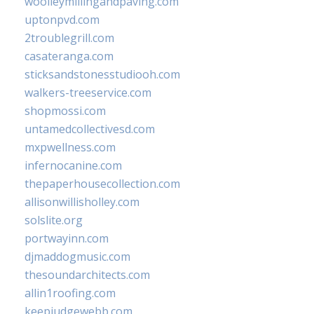
woolleymillingandpaving.com
uptonpvd.com
2troublegrill.com
casateranga.com
sticksandstonesstudiooh.com
walkers-treeservice.com
shopmossi.com
untamedcollectivesd.com
mxpwellness.com
infernocanine.com
thepaperhousecollection.com
allisonwillisholley.com
solslite.org
portwayinn.com
djmaddogmusic.com
thesoundarchitects.com
allin1roofing.com
keepjudgewebb.com