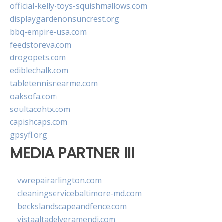
official-kelly-toys-squishmallows.com
displaygardenonsuncrest.org
bbq-empire-usa.com
feedstoreva.com
drogopets.com
ediblechalk.com
tabletennisnearme.com
oaksofa.com
soultacohtx.com
capishcaps.com
gpsyfl.org
MEDIA PARTNER III
vwrepairarlington.com
cleaningservicebaltimore-md.com
beckslandscapeandfence.com
vistaaltadelveramendi.com