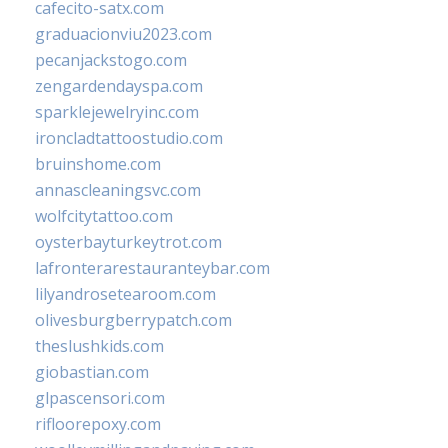
cafecito-satx.com
graduacionviu2023.com
pecanjackstogo.com
zengardendayspa.com
sparklejewelryinc.com
ironcladtattoostudio.com
bruinshome.com
annascleaningsvc.com
wolfcitytattoo.com
oysterbayturkeytrot.com
lafronterarestauranteybar.com
lilyandrosetearoom.com
olivesburgberrypatch.com
theslushkids.com
giobastian.com
glpascensori.com
rifloorepoxy.com