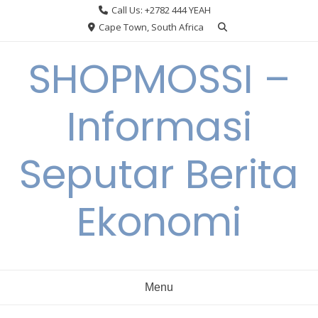
Skip
Call Us: +2782 444 YEAH
to
Cape Town, South Africa
content
SHOPMOSSI –
Informasi
Seputar Berita
Ekonomi
Menu