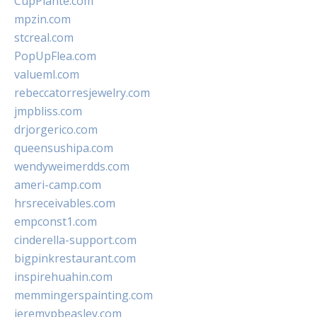
CupPlante.com
mpzin.com
stcreal.com
PopUpFlea.com
valueml.com
rebeccatorresjewelry.com
jmpbliss.com
drjorgerico.com
queensushipa.com
wendyweimerdds.com
ameri-camp.com
hrsreceivables.com
empconst1.com
cinderella-support.com
bigpinkrestaurant.com
inspirehuahin.com
memmingerspainting.com
jeremypbeasley.com