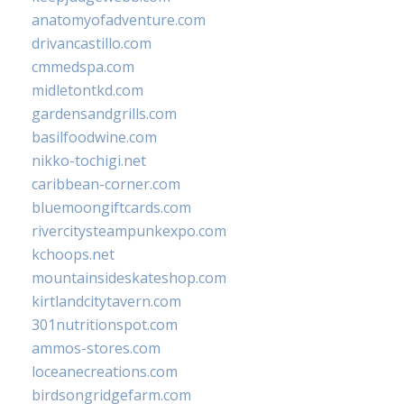
anatomyofadventure.com
drivancastillo.com
cmmedspa.com
midletontkd.com
gardensandgrills.com
basilfoodwine.com
nikko-tochigi.net
caribbean-corner.com
bluemoongiftcards.com
rivercitysteampunkexpo.com
kchoops.net
mountainsideskateshop.com
kirtlandcitytavern.com
301nutritionspot.com
ammos-stores.com
loceanecreations.com
birdsongridgefarm.com