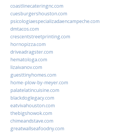
coastlinecateringnc.com
cuesburgershouston.com
psicologiaespecializadaencampeche.com
dmtacos.com
crescentstreetprinting.com
hornopizza.com
driveadragster.com
hematologa.com
lizaivanov.com
guesttinyhomes.com
home-plow-by-meyer.com
palatelatincuisine.com
blackdoglegacy.com
eatvivahouston.com
thebigshowok.com
chimeandstave.com
greatwallseafoodny.com