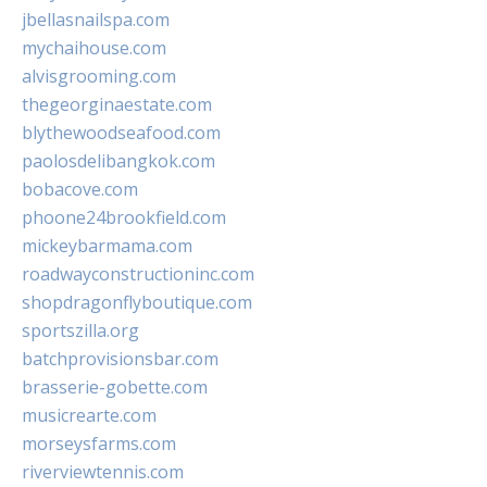
jbellasnailspa.com
mychaihouse.com
alvisgrooming.com
thegeorginaestate.com
blythewoodseafood.com
paolosdelibangkok.com
bobacove.com
phoone24brookfield.com
mickeybarmama.com
roadwayconstructioninc.com
shopdragonflyboutique.com
sportszilla.org
batchprovisionsbar.com
brasserie-gobette.com
musicrearte.com
morseysfarms.com
riverviewtennis.com