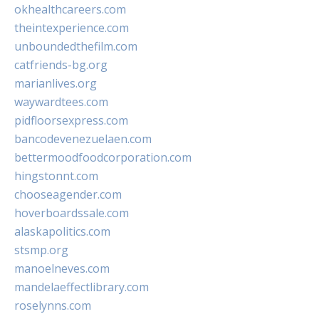
okhealthcareers.com
theintexperience.com
unboundedthefilm.com
catfriends-bg.org
marianlives.org
waywardtees.com
pidfloorsexpress.com
bancodevenezuelaen.com
bettermoodfoodcorporation.com
hingstonnt.com
chooseagender.com
hoverboardssale.com
alaskapolitics.com
stsmp.org
manoelneves.com
mandelaeffectlibrary.com
roselynns.com