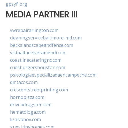
gpsyfl.org
MEDIA PARTNER III
vwrepairarlington.com
cleaningservicebaltimore-md.com
beckslandscapeandfence.com
vistaaltadelveramendi.com
coastlinecateringnc.com
cuesburgershouston.com
psicologiaespecializadaencampeche.com
dmtacos.com
crescentstreetprinting.com
hornopizza.com
driveadragster.com
hematologa.com
lizaivanov.com
guesttinyhomes.com