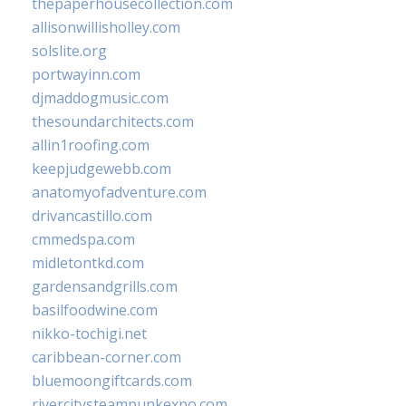
thepaperhousecollection.com
allisonwillisholley.com
solslite.org
portwayinn.com
djmaddogmusic.com
thesoundarchitects.com
allin1roofing.com
keepjudgewebb.com
anatomyofadventure.com
drivancastillo.com
cmmedspa.com
midletontkd.com
gardensandgrills.com
basilfoodwine.com
nikko-tochigi.net
caribbean-corner.com
bluemoongiftcards.com
rivercitysteampunkexpo.com