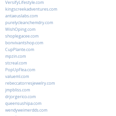
VersifyLifestyle.com
kingscreekadventures.com
antaeuslabs.com
purelycleanchemdry.com
WishOping.com
shoplegacee.com
bonvivantshop.com
CupPlante.com
mpzin.com
stcreal.com
PopUpFlea.com
valueml.com
rebeccatorresjewelry.com
jmpbliss.com
drjorgerico.com
queensushipa.com
wendyweimerdds.com