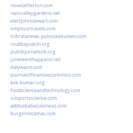
novelatherton.com
nassvalleygardens.net
electjohnstewart.com
omptourtravels.com
tribratanews-polreskebumen.com
rsudbayuasih.org
publikjurnalistik.org
juneteenthapparel.net
italywarm.com
journaloffinanceeconomics.com
kvk-kumari.org
foodscienceandtechnology.com
scisportsscience.com
addisababacuisineaz.com
burgerimcamas.com