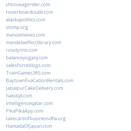
chooseagender.com
hoverboardssale.com
alaskapolitics.com
stsmp.org
manoelneves.com
mandelaeffectlibrary.com
roselynns.com
balanceyoganj.com
salesforceblogs.com
TrainGames365.com
BaytownEvaCationRentals.com
JabalpurCakeDelivery.com
halobjd.com
intelligenceqatar.com
PikaPikaApp.com
takecareofbusinessdfw.org
HamadaOfJapan.com