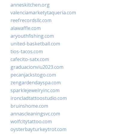
anneskitchen.org
valenciamarketytaqueria.com
reefrecordsllc.com
alawaffle.com
aryouthfishing.com
united-basketball.com
tios-tacos.com
cafecito-satx.com
graduacionviu2023.com
pecanjackstogo.com
zengardendayspa.com
sparklejewelryinc.com
ironcladtattoostudio.com
bruinshome.com
annascleaningsvc.com
wolfcitytattoo.com
oysterbayturkeytrot.com