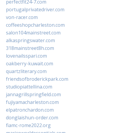
perfectfit24-7.com
portugalprivatedriver.com
von-racer.com
coffeeshopcharleston.com
salon104mainstreet.com
alkaspringswater.com
318mainstreet8h.com
lovenailsspari.com
oakberry-kuwait.com
quartzliterary.com
friendsofbroderickpark.com
studiopiattellina.com
jannagrillspringfield.com
fujiyamacharleston.com
elpatronchardon.com
donglaishun-order.com
fiamc-rome2022.org