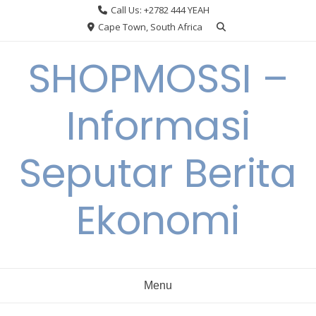
Skip
Call Us: +2782 444 YEAH
to
Cape Town, South Africa
content
SHOPMOSSI –
Informasi
Seputar Berita
Ekonomi
Menu