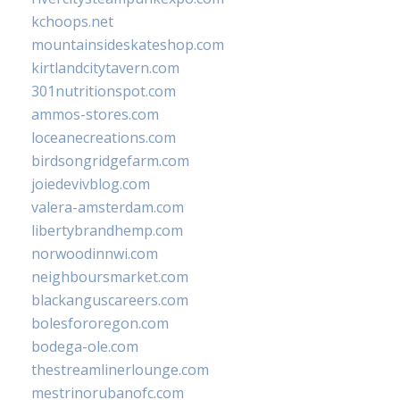
kchoops.net
mountainsideskateshop.com
kirtlandcitytavern.com
301nutritionspot.com
ammos-stores.com
loceanecreations.com
birdsongridgefarm.com
joiedevivblog.com
valera-amsterdam.com
libertybrandhemp.com
norwoodinnwi.com
neighboursmarket.com
blackanguscareers.com
bolesfororegon.com
bodega-ole.com
thestreamlinerlounge.com
mestrinorubanofc.com