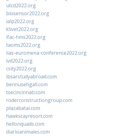
utcd2022.org
biosensor2022.org
ialp2022.org
klivet2022.org
ifac-hms2022.org
taoms2022.org
iias-euromena-conference2022.org
ivd2022.org
csity2022.org
ibsarstudyabroad.com
bennusehgall.com
tsecincinnati.com
roderconstructiongroup.com
plazabatai.com
hawkscayresort.com
hellonquads.com
diarioanimales.com