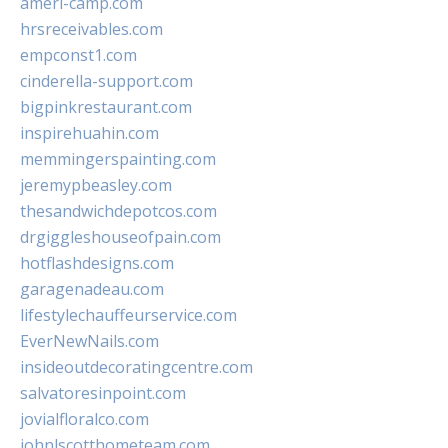
ameri-camp.com
hrsreceivables.com
empconst1.com
cinderella-support.com
bigpinkrestaurant.com
inspirehuahin.com
memmingerspainting.com
jeremypbeasley.com
thesandwichdepotcos.com
drgiggleshouseofpain.com
hotflashdesigns.com
garagenadeau.com
lifestylechauffeurservice.com
EverNewNails.com
insideoutdecoratingcentre.com
salvatoresinpoint.com
jovialfloralco.com
johnlscotthometeam.com