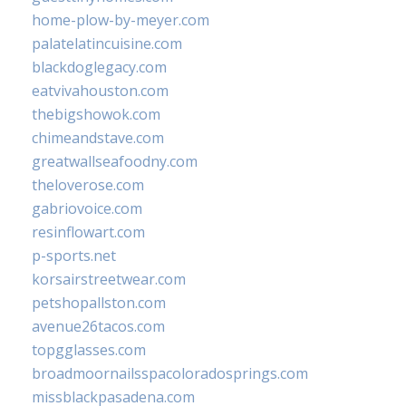
home-plow-by-meyer.com
palatelatincuisine.com
blackdoglegacy.com
eatvivahouston.com
thebigshowok.com
chimeandstave.com
greatwallseafoodny.com
theloverose.com
gabriovoice.com
resinflowart.com
p-sports.net
korsairstreetwear.com
petshopallston.com
avenue26tacos.com
topgglasses.com
broadmoornailsspacoloradosprings.com
missblackpasadena.com