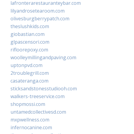
lafronterarestauranteybar.com
lilyandrosetearoom.com
olivesburgberrypatch.com
theslushkids.com
giobastian.com
glpascensori.com
rifloorepoxy.com
woolleymillingandpaving.com
uptonpvd.com
2troublegrill.com
casateranga.com
sticksandstonesstudiooh.com
walkers-treeservice.com
shopmossi.com
untamedcollectivesd.com
mxpwellness.com
infernocanine.com