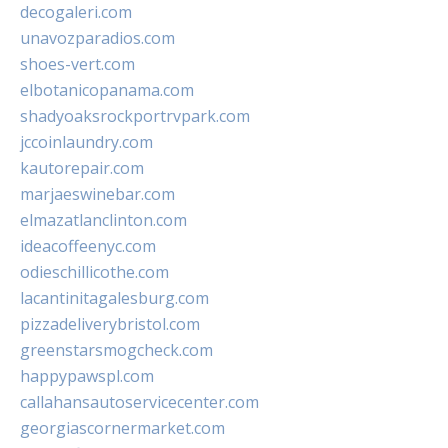
decogaleri.com
unavozparadios.com
shoes-vert.com
elbotanicopanama.com
shadyoaksrockportrvpark.com
jccoinlaundry.com
kautorepair.com
marjaeswinebar.com
elmazatlanclinton.com
ideacoffeenyc.com
odieschillicothe.com
lacantinitagalesburg.com
pizzadeliverybristol.com
greenstarsmogcheck.com
happypawspl.com
callahansautoservicecenter.com
georgiascornermarket.com