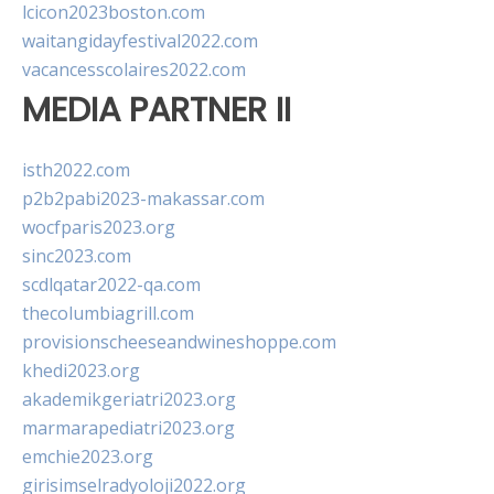
lcicon2023boston.com
waitangidayfestival2022.com
vacancesscolaires2022.com
MEDIA PARTNER II
isth2022.com
p2b2pabi2023-makassar.com
wocfparis2023.org
sinc2023.com
scdlqatar2022-qa.com
thecolumbiagrill.com
provisionscheeseandwineshoppe.com
khedi2023.org
akademikgeriatri2023.org
marmarapediatri2023.org
emchie2023.org
girisimselradyoloji2022.org