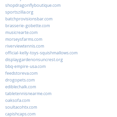
shopdragonflyboutique.com
sportszilla.org
batchprovisionsbar.com
brasserie-gobette.com
musicrearte.com
morseysfarms.com
riverviewtennis.com
official-kelly-toys-squishmallows.com
displaygardenonsuncrest.org
bbq-empire-usa.com
feedstoreva.com
drogopets.com
ediblechalk.com
tabletennisnearme.com
oaksofa.com
soultacohtx.com
capishcaps.com