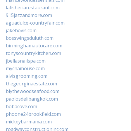
mariceworldessentials.com
lafisheriarestaurant.com
915jazzandmore.com
aguadulce-countryfair.com
jakehovis.com
bosswingsduluth.com
birminghamautocare.com
tonyscountrykitchen.com
jbellasnailspa.com
mychaihouse.com
alvisgrooming.com
thegeorginaestate.com
blythewoodseafood.com
paolosdelibangkok.com
bobacove.com
phoone24brookfield.com
mickeybarmama.com
roadwayconstructioninc.com