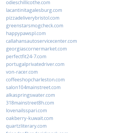
odieschillicothe.com
lacantinitagalesburg.com
pizzadeliverybristol.com
greenstarsmogcheck.com
happypawspl.com
callahansautoservicecenter.com
georgiascornermarket.com
perfectfit24-7.com
portugalprivatedriver.com
von-racer.com
coffeeshopcharleston.com
salon104mainstreet.com
alkaspringswater.com
318mainstreet8h.com
lovenailsspari.com
oakberry-kuwait.com
quartzliterary.com