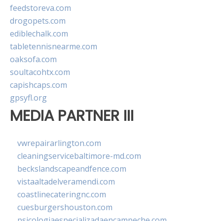
feedstoreva.com
drogopets.com
ediblechalk.com
tabletennisnearme.com
oaksofa.com
soultacohtx.com
capishcaps.com
gpsyfl.org
MEDIA PARTNER III
vwrepairarlington.com
cleaningservicebaltimore-md.com
beckslandscapeandfence.com
vistaaltadelveramendi.com
coastlinecateringnc.com
cuesburgershouston.com
psicologiaespecializadaencampeche.com