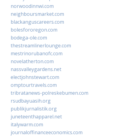
norwoodinnwi.com
neighboursmarket.com
blackanguscareers.com
bolesfororegon.com
bodega-ole.com
thestreamlinerlounge.com
mestrinorubanofc.com
novelatherton.com
nassvalleygardens.net
electjohnstewart.com
omptourtravels.com
tribratanews-polreskebumen.com
rsudbayuasih.org
publikjurnalistik.org
juneteenthapparel.net
italywarm.com
journaloffinanceeconomics.com