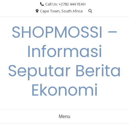
Skip
Call Us: +2782 444 YEAH
to
Cape Town, South Africa
content
SHOPMOSSI –
Informasi
Seputar Berita
Ekonomi
Menu