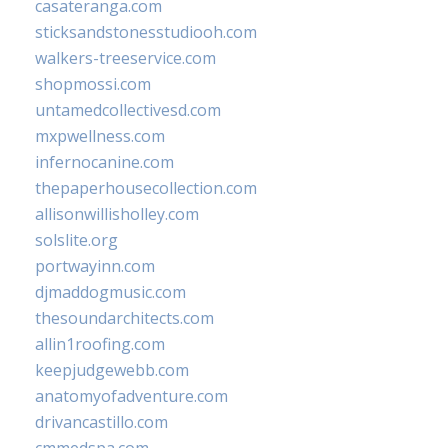
casateranga.com
sticksandstonesstudiooh.com
walkers-treeservice.com
shopmossi.com
untamedcollectivesd.com
mxpwellness.com
infernocanine.com
thepaperhousecollection.com
allisonwillisholley.com
solslite.org
portwayinn.com
djmaddogmusic.com
thesoundarchitects.com
allin1roofing.com
keepjudgewebb.com
anatomyofadventure.com
drivancastillo.com
cmmedspa.com