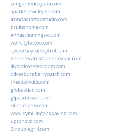
zengardendayspa.com
sparklejewelryinc.com
ironcladtattoostudio.com
bruinshome.com
annascleaningsvc.com
wolfcitytattoo.com
oysterbayturkeytrot.com
lafronterarestauranteybar.com
lilyandrosetearoom.com
olivesburgberrypatch.com
theslushkids.com
giobastian.com
glpascensori.com
rifloorepoxy.com
woolleymillingandpaving.com
uptonpvd.com
2troublegrill.com