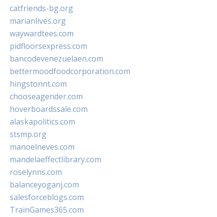
catfriends-bg.org
marianlives.org
waywardtees.com
pidfloorsexpress.com
bancodevenezuelaen.com
bettermoodfoodcorporation.com
hingstonnt.com
chooseagender.com
hoverboardssale.com
alaskapolitics.com
stsmp.org
manoelneves.com
mandelaeffectlibrary.com
roselynns.com
balanceyoganj.com
salesforceblogs.com
TrainGames365.com