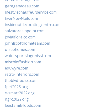
garagenadeau.com
lifestylechauffeurservice.com
EverNewNails.com
insideoutdecoratingcentre.com
salvatoresinpoint.com
jovialfloralco.com
johnlscotthometeam.com
u-seehomes.com
watersportslagonissi.com
mischieffashion.com
eduwyre.com
retro-interiors.com
theblvd-boise.com
fpet2023.org
e-smart2022.org
ngrc2022.org
leesfamilyfoods.com