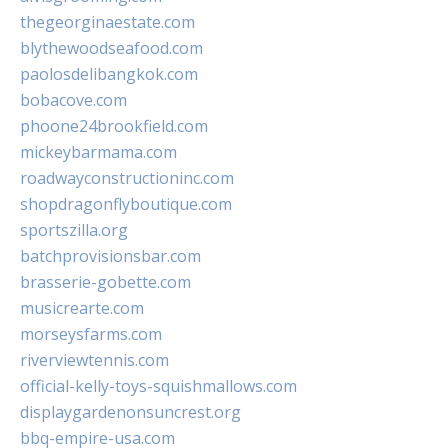
thegeorginaestate.com
blythewoodseafood.com
paolosdelibangkok.com
bobacove.com
phoone24brookfield.com
mickeybarmama.com
roadwayconstructioninc.com
shopdragonflyboutique.com
sportszilla.org
batchprovisionsbar.com
brasserie-gobette.com
musicrearte.com
morseysfarms.com
riverviewtennis.com
official-kelly-toys-squishmallows.com
displaygardenonsuncrest.org
bbq-empire-usa.com