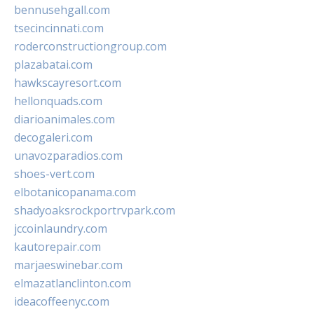
bennusehgall.com
tsecincinnati.com
roderconstructiongroup.com
plazabatai.com
hawkscayresort.com
hellonquads.com
diarioanimales.com
decogaleri.com
unavozparadios.com
shoes-vert.com
elbotanicopanama.com
shadyoaksrockportrvpark.com
jccoinlaundry.com
kautorepair.com
marjaeswinebar.com
elmazatlanclinton.com
ideacoffeenyc.com