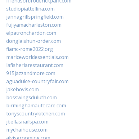
friendsofbroderickpark.com
studiopiattellina.com
jannagrillspringfield.com
fujiyamacharleston.com
elpatronchardon.com
donglaishun-order.com
fiamc-rome2022.org
mariceworldessentials.com
lafisheriarestaurant.com
915jazzandmore.com
aguadulce-countryfair.com
jakehovis.com
bosswingsduluth.com
birminghamautocare.com
tonyscountrykitchen.com
jbellasnailspa.com
mychaihouse.com
alvisgrooming.com