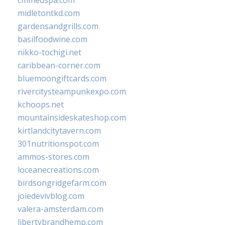
midletontkd.com
gardensandgrills.com
basilfoodwine.com
nikko-tochigi.net
caribbean-corner.com
bluemoongiftcards.com
rivercitysteampunkexpo.com
kchoops.net
mountainsideskateshop.com
kirtlandcitytavern.com
301nutritionspot.com
ammos-stores.com
loceanecreations.com
birdsongridgefarm.com
joiedevivblog.com
valera-amsterdam.com
libertybrandhemp.com