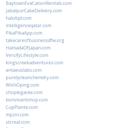
BaytownEvaCationRentals.com
JabalpurCakeDelivery.com
halobjd.com
intelligenceqatar.com
PikaPikaApp.com
takecareofbusinessdfw.org
HamadaOfJapan.com
VersifyLifestyle.com
kingscreekadventures.com
antaeuslabs.com
purelycleanchemdry.com
WishOping.com
shoplegacee.com
bonvivantshop.com
CupPlante.com
mpzin.com
stcreal.com