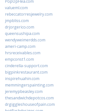
PopUpFlea.com
valueml.com
rebeccatorresjewelry.com
jmpbliss.com
drjorgerico.com
queensushipa.com
wendyweimerdds.com
ameri-camp.com
hrsreceivables.com
empconst1.com
cinderella-support.com
bigpinkrestaurant.com
inspirehuahin.com
memmingerspainting.com
jeremypbeasley.com
thesandwichdepotcos.com
drgiggleshouseofpain.com
hotflashdesigns.com