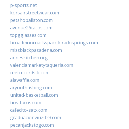
p-sports.net
korsairstreetwear.com
petshopallston.com
avenue26tacos.com
topgglasses.com
broadmoornailsspacoloradosprings.com
missblackpasadena.com
anneskitchen.org
valenciamarketytaqueria.com
reefrecordsllc.com
alawaffle.com
aryouthfishing.com
united-basketball.com
tios-tacos.com
cafecito-satx.com
graduacionviu2023.com
pecanjackstogo.com