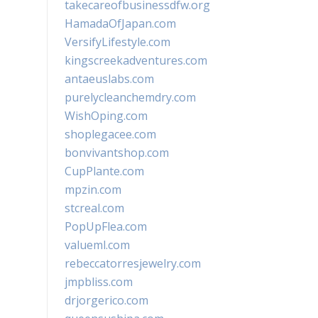
takecareofbusinessdfw.org
HamadaOfJapan.com
VersifyLifestyle.com
kingscreekadventures.com
antaeuslabs.com
purelycleanchemdry.com
WishOping.com
shoplegacee.com
bonvivantshop.com
CupPlante.com
mpzin.com
stcreal.com
PopUpFlea.com
valueml.com
rebeccatorresjewelry.com
jmpbliss.com
drjorgerico.com