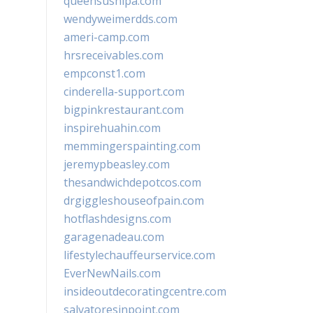
queensushipa.com
wendyweimerdds.com
ameri-camp.com
hrsreceivables.com
empconst1.com
cinderella-support.com
bigpinkrestaurant.com
inspirehuahin.com
memmingerspainting.com
jeremypbeasley.com
thesandwichdepotcos.com
drgiggleshouseofpain.com
hotflashdesigns.com
garagenadeau.com
lifestylechauffeurservice.com
EverNewNails.com
insideoutdecoratingcentre.com
salvatoresinpoint.com