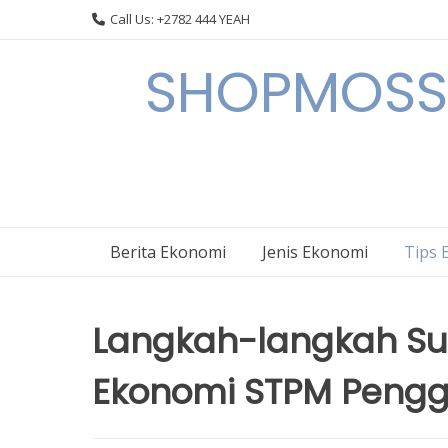
Skip
Call Us: +2782 444 YEAH
to
content
SHOPMOSSI 
Berita Ekonomi
Jenis Ekonomi
Tips 
Langkah-langkah Suk
Ekonomi STPM Pengga