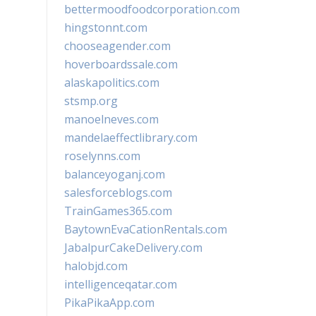
bettermoodfoodcorporation.com
hingstonnt.com
chooseagender.com
hoverboardssale.com
alaskapolitics.com
stsmp.org
manoelneves.com
mandelaeffectlibrary.com
roselynns.com
balanceyoganj.com
salesforceblogs.com
TrainGames365.com
BaytownEvaCationRentals.com
JabalpurCakeDelivery.com
halobjd.com
intelligenceqatar.com
PikaPikaApp.com