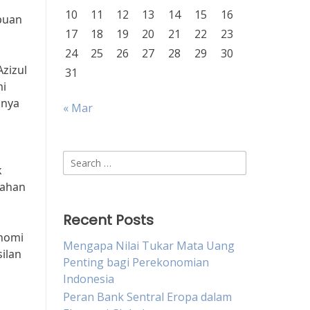
10
11
12
13
14
15
16
puan
17
18
19
20
21
22
23
24
25
26
27
28
29
30
zizul
31
mi
anya
« Mar
Search
k
for:
lahan
Recent Posts
onomi
Mengapa Nilai Tukar Mata Uang
ilan
Penting bagi Perekonomian
Indonesia
Peran Bank Sentral Eropa dalam