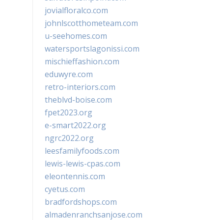
jovialfloralco.com
johnlscotthometeam.com
u-seehomes.com
watersportslagonissi.com
mischieffashion.com
eduwyre.com
retro-interiors.com
theblvd-boise.com
fpet2023.org
e-smart2022.org
ngrc2022.org
leesfamilyfoods.com
lewis-lewis-cpas.com
eleontennis.com
cyetus.com
bradfordshops.com
almadenranchsanjose.com