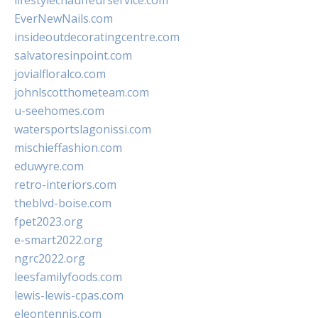
lifestylechauffeurservice.com
EverNewNails.com
insideoutdecoratingcentre.com
salvatoresinpoint.com
jovialfloralco.com
johnlscotthometeam.com
u-seehomes.com
watersportslagonissi.com
mischieffashion.com
eduwyre.com
retro-interiors.com
theblvd-boise.com
fpet2023.org
e-smart2022.org
ngrc2022.org
leesfamilyfoods.com
lewis-lewis-cpas.com
eleontennis.com