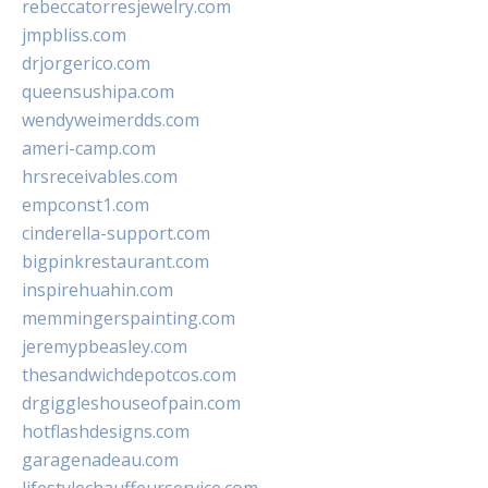
rebeccatorresjewelry.com
jmpbliss.com
drjorgerico.com
queensushipa.com
wendyweimerdds.com
ameri-camp.com
hrsreceivables.com
empconst1.com
cinderella-support.com
bigpinkrestaurant.com
inspirehuahin.com
memmingerspainting.com
jeremypbeasley.com
thesandwichdepotcos.com
drgiggleshouseofpain.com
hotflashdesigns.com
garagenadeau.com