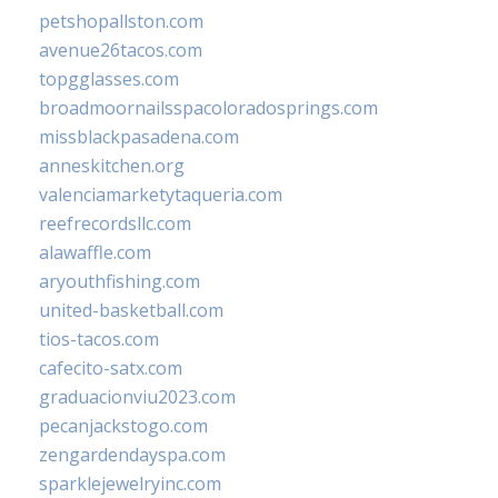
petshopallston.com
avenue26tacos.com
topgglasses.com
broadmoornailsspacoloradosprings.com
missblackpasadena.com
anneskitchen.org
valenciamarketytaqueria.com
reefrecordsllc.com
alawaffle.com
aryouthfishing.com
united-basketball.com
tios-tacos.com
cafecito-satx.com
graduacionviu2023.com
pecanjackstogo.com
zengardendayspa.com
sparklejewelryinc.com