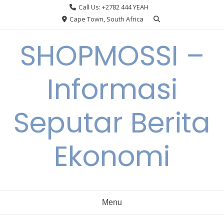
Skip
Call Us: +2782 444 YEAH
to
Cape Town, South Africa
content
SHOPMOSSI –
Informasi
Seputar Berita
Ekonomi
Menu