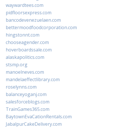
waywardtees.com
pidfloorsexpress.com
bancodevenezuelaen.com
bettermoodfoodcorporation.com
hingstonnt.com
chooseagender.com
hoverboardssale.com
alaskapolitics.com
stsmp.org
manoelneves.com
mandelaeffectlibrary.com
roselynns.com
balanceyoganj.com
salesforceblogs.com
TrainGames365.com
BaytownEvaCationRentals.com
JabalpurCakeDelivery.com