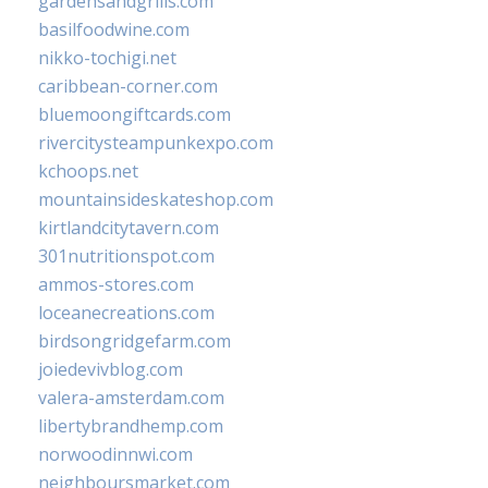
gardensandgrills.com
basilfoodwine.com
nikko-tochigi.net
caribbean-corner.com
bluemoongiftcards.com
rivercitysteampunkexpo.com
kchoops.net
mountainsideskateshop.com
kirtlandcitytavern.com
301nutritionspot.com
ammos-stores.com
loceanecreations.com
birdsongridgefarm.com
joiedevivblog.com
valera-amsterdam.com
libertybrandhemp.com
norwoodinnwi.com
neighboursmarket.com