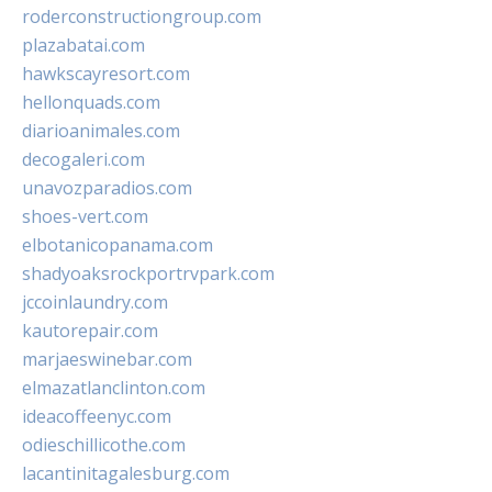
roderconstructiongroup.com
plazabatai.com
hawkscayresort.com
hellonquads.com
diarioanimales.com
decogaleri.com
unavozparadios.com
shoes-vert.com
elbotanicopanama.com
shadyoaksrockportrvpark.com
jccoinlaundry.com
kautorepair.com
marjaeswinebar.com
elmazatlanclinton.com
ideacoffeenyc.com
odieschillicothe.com
lacantinitagalesburg.com