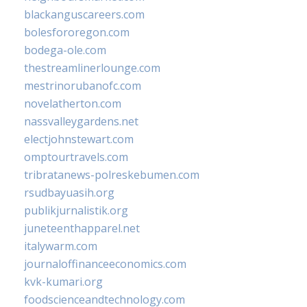
blackanguscareers.com
bolesfororegon.com
bodega-ole.com
thestreamlinerlounge.com
mestrinorubanofc.com
novelatherton.com
nassvalleygardens.net
electjohnstewart.com
omptourtravels.com
tribratanews-polreskebumen.com
rsudbayuasih.org
publikjurnalistik.org
juneteenthapparel.net
italywarm.com
journaloffinanceeconomics.com
kvk-kumari.org
foodscienceandtechnology.com