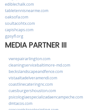
ediblechalk.com
tabletennisnearme.com
oaksofa.com
soultacohtx.com
capishcaps.com
gpsyfl.org
MEDIA PARTNER III
vwrepairarlington.com
cleaningservicebaltimore-md.com
beckslandscapeandfence.com
vistaaltadelveramendi.com
coastlinecateringnc.com
cuesburgershouston.com
psicologiaespecializadaencampeche.com
dmtacos.com
crescentstreetprinting.com