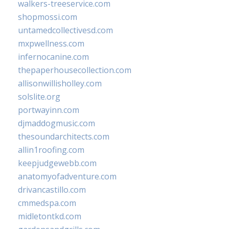
walkers-treeservice.com
shopmossi.com
untamedcollectivesd.com
mxpwellness.com
infernocanine.com
thepaperhousecollection.com
allisonwillisholley.com
solslite.org
portwayinn.com
djmaddogmusic.com
thesoundarchitects.com
allin1roofing.com
keepjudgewebb.com
anatomyofadventure.com
drivancastillo.com
cmmedspa.com
midletontkd.com