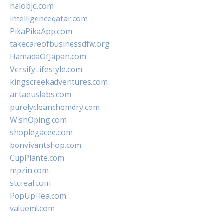
halobjd.com
intelligenceqatar.com
PikaPikaApp.com
takecareofbusinessdfw.org
HamadaOfJapan.com
VersifyLifestyle.com
kingscreekadventures.com
antaeuslabs.com
purelycleanchemdry.com
WishOping.com
shoplegacee.com
bonvivantshop.com
CupPlante.com
mpzin.com
stcreal.com
PopUpFlea.com
valueml.com