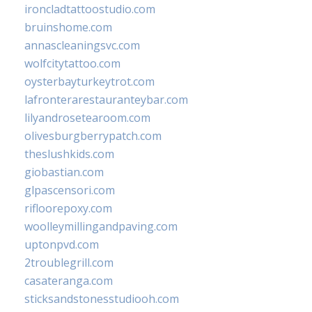
ironcladtattoostudio.com
bruinshome.com
annascleaningsvc.com
wolfcitytattoo.com
oysterbayturkeytrot.com
lafronterarestauranteybar.com
lilyandrosetearoom.com
olivesburgberrypatch.com
theslushkids.com
giobastian.com
glpascensori.com
rifloorepoxy.com
woolleymillingandpaving.com
uptonpvd.com
2troublegrill.com
casateranga.com
sticksandstonesstudiooh.com