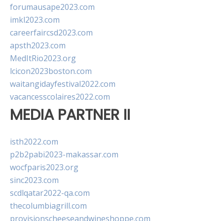
forumausape2023.com
imkl2023.com
careerfaircsd2023.com
apsth2023.com
MedItRio2023.org
lcicon2023boston.com
waitangidayfestival2022.com
vacancesscolaires2022.com
MEDIA PARTNER II
isth2022.com
p2b2pabi2023-makassar.com
wocfparis2023.org
sinc2023.com
scdlqatar2022-qa.com
thecolumbiagrill.com
provisionscheeseandwineshoppe.com