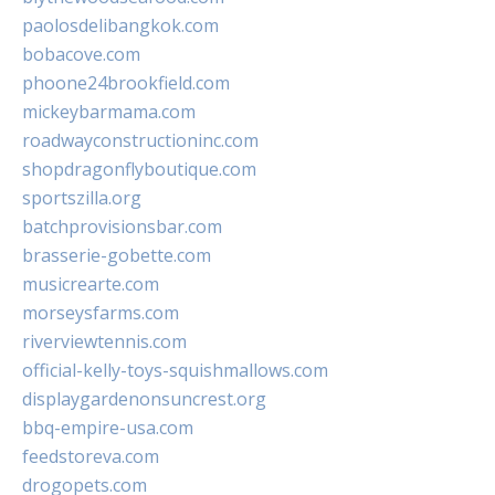
paolosdelibangkok.com
bobacove.com
phoone24brookfield.com
mickeybarmama.com
roadwayconstructioninc.com
shopdragonflyboutique.com
sportszilla.org
batchprovisionsbar.com
brasserie-gobette.com
musicrearte.com
morseysfarms.com
riverviewtennis.com
official-kelly-toys-squishmallows.com
displaygardenonsuncrest.org
bbq-empire-usa.com
feedstoreva.com
drogopets.com