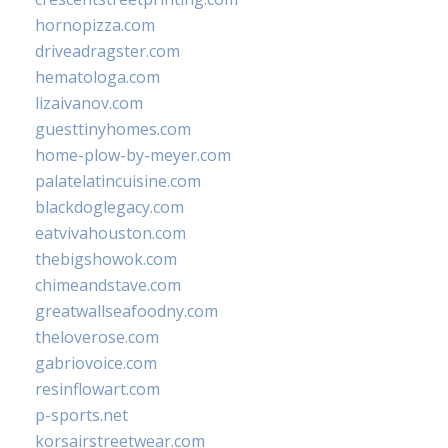
hornopizza.com
driveadragster.com
hematologa.com
lizaivanov.com
guesttinyhomes.com
home-plow-by-meyer.com
palatelatincuisine.com
blackdoglegacy.com
eatvivahouston.com
thebigshowok.com
chimeandstave.com
greatwallseafoodny.com
theloverose.com
gabriovoice.com
resinflowart.com
p-sports.net
korsairstreetwear.com