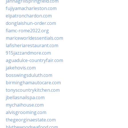
jannagrillspringfield.com
fujiyamacharleston.com
elpatronchardon.com
donglaishun-order.com
fiamc-rome2022.org
mariceworldessentials.com
lafisheriarestaurant.com
915jazzandmore.com
aguadulce-countryfair.com
jakehovis.com
bosswingsduluth.com
birminghamautocare.com
tonyscountrykitchen.com
jbellasnailspa.com
mychaihouse.com
alvisgrooming.com
thegeorginaestate.com
blythewoodseafood.com