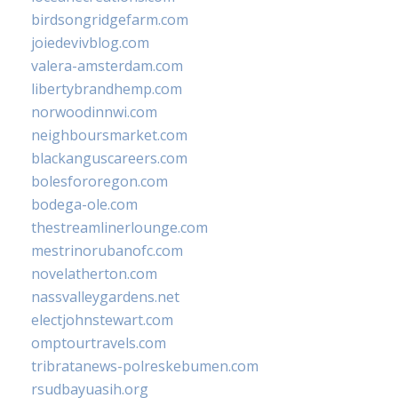
birdsongridgefarm.com
joiedevivblog.com
valera-amsterdam.com
libertybrandhemp.com
norwoodinnwi.com
neighboursmarket.com
blackanguscareers.com
bolesfororegon.com
bodega-ole.com
thestreamlinerlounge.com
mestrinorubanofc.com
novelatherton.com
nassvalleygardens.net
electjohnstewart.com
omptourtravels.com
tribratanews-polreskebumen.com
rsudbayuasih.org