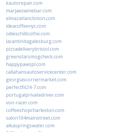
kautorepair.com
marjaeswinebar.com
elmazatlanclinton.com
ideacoffeenyc.com
odieschillicothe.com
lacantinitagalesburg.com
pizzadeliverybristol.com
greenstarsmogcheck.com
happypawspl.com
callahansautoservicecenter.com
georgiascornermarket.com
perfectfit24-7.com
portugalprivatedriver.com
von-racer.com
coffeeshopcharleston.com
salon104mainstreet.com
alkaspringswater.com