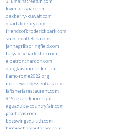
318mainstreet8h.com
lovenailsspari.com
oakberry-kuwait.com
quartzliterary.com
friendsofbroderickpark.com
studiopiattellina.com
jannagrillspringfield.com
fujiyamacharleston.com
elpatronchardon.com
donglaishun-order.com
fiamc-rome2022.org
mariceworldessentials.com
lafisheriarestaurant.com
915jazzandmore.com
aguadulce-countryfair.com
jakehovis.com
bosswingsduluth.com
birminghamautocare.com