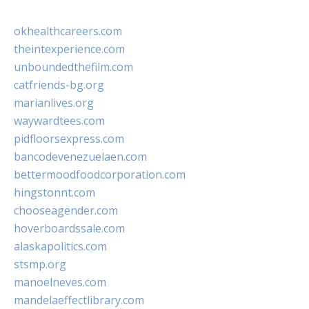
okhealthcareers.com
theintexperience.com
unboundedthefilm.com
catfriends-bg.org
marianlives.org
waywardtees.com
pidfloorsexpress.com
bancodevenezuelaen.com
bettermoodfoodcorporation.com
hingstonnt.com
chooseagender.com
hoverboardssale.com
alaskapolitics.com
stsmp.org
manoelneves.com
mandelaeffectlibrary.com