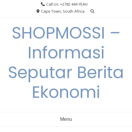
Skip
Call Us: +2782 444 YEAH
to
Cape Town, South Africa
content
SHOPMOSSI –
Informasi
Seputar Berita
Ekonomi
Menu