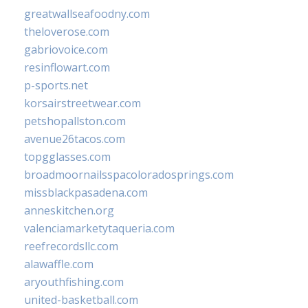
greatwallseafoodny.com
theloverose.com
gabriovoice.com
resinflowart.com
p-sports.net
korsairstreetwear.com
petshopallston.com
avenue26tacos.com
topgglasses.com
broadmoornailsspacoloradosprings.com
missblackpasadena.com
anneskitchen.org
valenciamarketytaqueria.com
reefrecordsllc.com
alawaffle.com
aryouthfishing.com
united-basketball.com