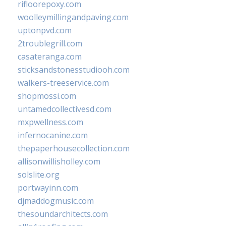
rifloorepoxy.com
woolleymillingandpaving.com
uptonpvd.com
2troublegrill.com
casateranga.com
sticksandstonesstudiooh.com
walkers-treeservice.com
shopmossi.com
untamedcollectivesd.com
mxpwellness.com
infernocanine.com
thepaperhousecollection.com
allisonwillisholley.com
solslite.org
portwayinn.com
djmaddogmusic.com
thesoundarchitects.com