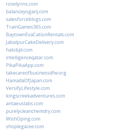
roselynns.com
balanceyoganj.com
salesforceblogs.com
TrainGames365.com
BaytownEvaCationRentals.com
JabalpurCakeDelivery.com
halobjd.com
intelligenceqatar.com
PikaPikaApp.com
takecareofbusinessdfw.org
HamadaOfJapan.com
VersifyLifestyle.com
kingscreekadventures.com
antaeuslabs.com
purelycleanchemdry.com
WishOping.com
shoplegacee.com