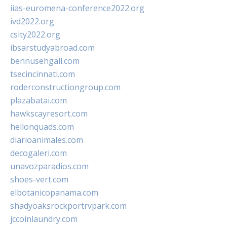
iias-euromena-conference2022.org
ivd2022.org
csity2022.org
ibsarstudyabroad.com
bennusehgall.com
tsecincinnati.com
roderconstructiongroup.com
plazabatai.com
hawkscayresort.com
hellonquads.com
diarioanimales.com
decogaleri.com
unavozparadios.com
shoes-vert.com
elbotanicopanama.com
shadyoaksrockportrvpark.com
jccoinlaundry.com