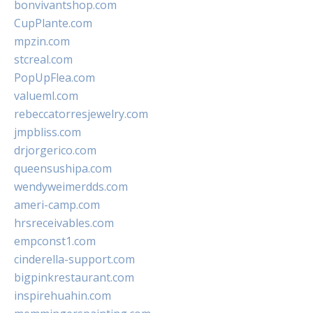
bonvivantshop.com
CupPlante.com
mpzin.com
stcreal.com
PopUpFlea.com
valueml.com
rebeccatorresjewelry.com
jmpbliss.com
drjorgerico.com
queensushipa.com
wendyweimerdds.com
ameri-camp.com
hrsreceivables.com
empconst1.com
cinderella-support.com
bigpinkrestaurant.com
inspirehuahin.com