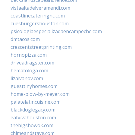
vistaaltadelveramendi.com
coastlinecateringnc.com
cuesburgershouston.com
psicologiaespecializadaencampeche.com
dmtacos.com
crescentstreetprinting.com
hornopizza.com
driveadragster.com
hematologa.com
lizaivanov.com
guesttinyhomes.com
home-plow-by-meyer.com
palatelatincuisine.com
blackdoglegacy.com
eatvivahouston.com
thebigshowok.com
chimeandstave.com