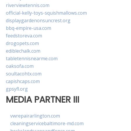
riverviewtennis.com
official-kelly-toys-squishmallows.com
displaygardenonsuncrest.org
bbq-empire-usa.com
feedstoreva.com
drogopets.com
ediblechalk.com
tabletennisnearme.com
oaksofa.com
soultacohtx.com
capishcaps.com
gpsyfl.org
MEDIA PARTNER III
vwrepairarlington.com
cleaningservicebaltimore-md.com
beckslandscapeandfence.com