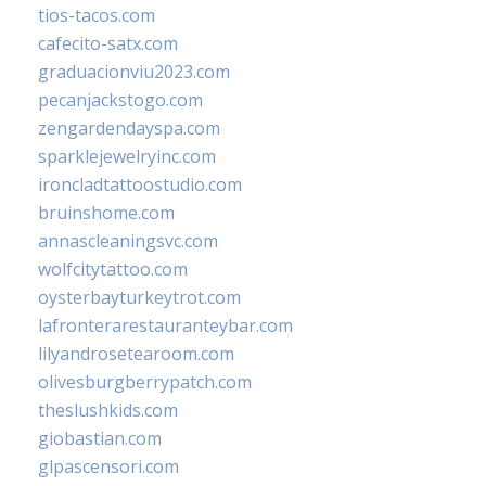
tios-tacos.com
cafecito-satx.com
graduacionviu2023.com
pecanjackstogo.com
zengardendayspa.com
sparklejewelryinc.com
ironcladtattoostudio.com
bruinshome.com
annascleaningsvc.com
wolfcitytattoo.com
oysterbayturkeytrot.com
lafronterarestauranteybar.com
lilyandrosetearoom.com
olivesburgberrypatch.com
theslushkids.com
giobastian.com
glpascensori.com