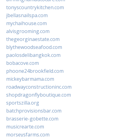
tonyscountrykitchen.com
jbellasnailspa.com
mychaihouse.com
alvisgrooming.com
thegeorginaestate.com
blythewoodseafood.com
paolosdelibangkok.com
bobacove.com
phoone24brookfield.com
mickeybarmama.com
roadwayconstructioninc.com
shopdragonflyboutique.com
sportszilla.org
batchprovisionsbar.com
brasserie-gobette.com
musicrearte.com
morseysfarms.com