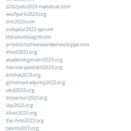
p2b2pabi2023-makassar.com
wocfparis2023.org
sinc2023.com
scdlqatar2022-qa.com
thecolumbiagrill.com
provisionscheeseandwineshoppe.com
khedi2023.org
akademikgeriatri2023.org
marmarapediatri2023.org
emchie2023.org
girisimselradyoloji2022.org
utcd2022.org
biosensor2022.org
ialp2022.org
klivet2022.org
ifac-hms2022.org
taoms2022.org