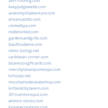
allin1roofing.com
keepjudgewebb.com
anatomyofadventure.com
drivancastillo.com
cmmedspa.com
midletontkd.com
gardensandgrills.com
basilfoodwine.com
nikko-tochigi.net
caribbean-corner.com
bluemoongiftcards.com
rivercitysteampunkexpo.com
kchoops.net
mountainsideskateshop.com
kirtlandcitytavern.com
301nutritionspot.com
ammos-stores.com
loceanecreations.com