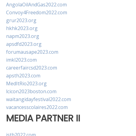
AngolaOilAndGas2022.com
Convoy4Freedom2022.com
grur2023.org
hkhk2023.org
napm2023.org
apsdfd2023.org
forumausape2023.com
imkl2023.com
careerfaircsd2023.com
apsth2023.com
MedItRio2023.org
lcicon2023boston.com
waitangidayfestival2022.com
vacancesscolaires2022.com
MEDIA PARTNER II
isth2022.com