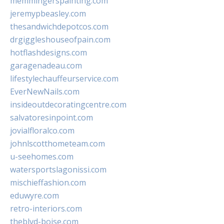
memmingerspainting.com
jeremypbeasley.com
thesandwichdepotcos.com
drgiggleshouseofpain.com
hotflashdesigns.com
garagenadeau.com
lifestylechauffeurservice.com
EverNewNails.com
insideoutdecoratingcentre.com
salvatoresinpoint.com
jovialfloralco.com
johnlscotthometeam.com
u-seehomes.com
watersportslagonissi.com
mischieffashion.com
eduwyre.com
retro-interiors.com
theblvd-boise.com