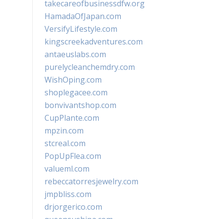
takecareofbusinessdfw.org
HamadaOfJapan.com
VersifyLifestyle.com
kingscreekadventures.com
antaeuslabs.com
purelycleanchemdry.com
WishOping.com
shoplegacee.com
bonvivantshop.com
CupPlante.com
mpzin.com
stcreal.com
PopUpFlea.com
valueml.com
rebeccatorresjewelry.com
jmpbliss.com
drjorgerico.com