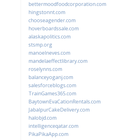
bettermoodfoodcorporation.com
hingstonnt.com
chooseagender.com
hoverboardssale.com
alaskapolitics.com
stsmp.org
manoelneves.com
mandelaeffectlibrary.com
roselynns.com
balanceyoganj.com
salesforceblogs.com
TrainGames365.com
BaytownEvaCationRentals.com
JabalpurCakeDelivery.com
halobjd.com
intelligenceqatar.com
PikaPikaApp.com