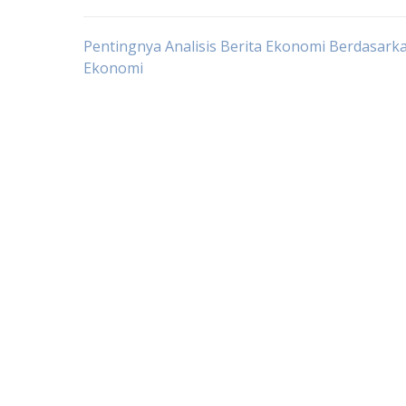
Post
Pentingnya Analisis Berita Ekonomi Berdasark
Ekonomi
navigation