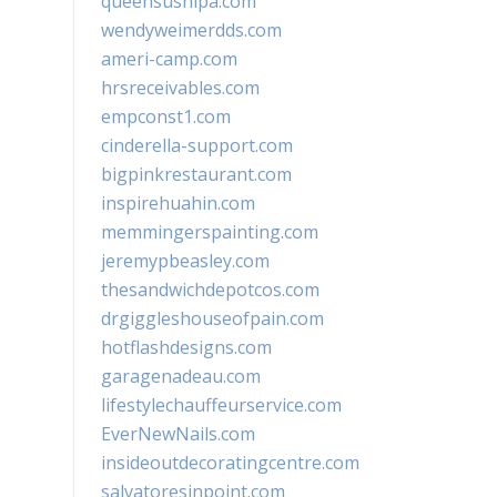
queensushipa.com
wendyweimerdds.com
ameri-camp.com
hrsreceivables.com
empconst1.com
cinderella-support.com
bigpinkrestaurant.com
inspirehuahin.com
memmingerspainting.com
jeremypbeasley.com
thesandwichdepotcos.com
drgiggleshouseofpain.com
hotflashdesigns.com
garagenadeau.com
lifestylechauffeurservice.com
EverNewNails.com
insideoutdecoratingcentre.com
salvatoresinpoint.com