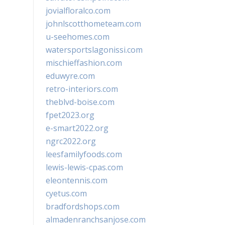
jovialfloralco.com
johnlscotthometeam.com
u-seehomes.com
watersportslagonissi.com
mischieffashion.com
eduwyre.com
retro-interiors.com
theblvd-boise.com
fpet2023.org
e-smart2022.org
ngrc2022.org
leesfamilyfoods.com
lewis-lewis-cpas.com
eleontennis.com
cyetus.com
bradfordshops.com
almadenranchsanjose.com