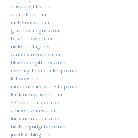
drivancastillo.com
cmmedspa.com
midletontkd.com
gardensandgrills.com
basilfoodwine.com
nikko-tochigi.net
caribbean-corner.com
bluemoongiftcards.com
rivercitysteampunkexpo.com
kchoops.net
mountainsideskateshop.com
kirtlandcitytavern.com
301nutritionspot.com
ammos-stores.com
loceanecreations.com
birdsongridgefarm.com
joiedevivblog.com