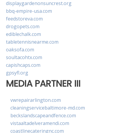
displaygardenonsuncrest.org
bbq-empire-usa.com
feedstoreva.com
drogopets.com
ediblechalk.com
tabletennisnearme.com
oaksofa.com
soultacohtx.com
capishcaps.com
gpsyfl.org
MEDIA PARTNER III
vwrepairarlington.com
cleaningservicebaltimore-md.com
beckslandscapeandfence.com
vistaaltadelveramendi.com
coastlinecateringnc.com