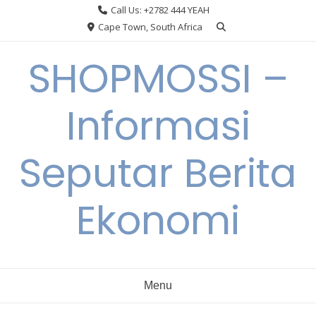
Skip
Call Us: +2782 444 YEAH
to
Cape Town, South Africa
content
SHOPMOSSI –
Informasi
Seputar Berita
Ekonomi
Menu