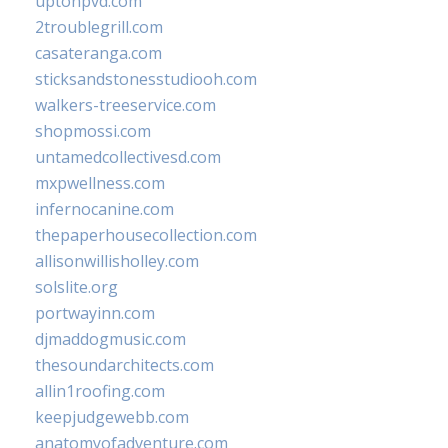
uptonpvd.com
2troublegrill.com
casateranga.com
sticksandstonesstudiooh.com
walkers-treeservice.com
shopmossi.com
untamedcollectivesd.com
mxpwellness.com
infernocanine.com
thepaperhousecollection.com
allisonwillisholley.com
solslite.org
portwayinn.com
djmaddogmusic.com
thesoundarchitects.com
allin1roofing.com
keepjudgewebb.com
anatomyofadventure.com