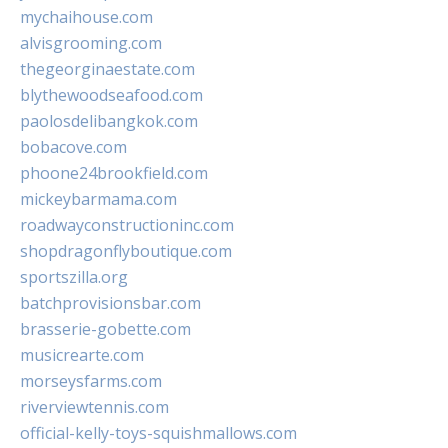
mychaihouse.com
alvisgrooming.com
thegeorginaestate.com
blythewoodseafood.com
paolosdelibangkok.com
bobacove.com
phoone24brookfield.com
mickeybarmama.com
roadwayconstructioninc.com
shopdragonflyboutique.com
sportszilla.org
batchprovisionsbar.com
brasserie-gobette.com
musicrearte.com
morseysfarms.com
riverviewtennis.com
official-kelly-toys-squishmallows.com