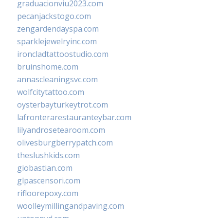
graduacionviu2023.com
pecanjackstogo.com
zengardendayspa.com
sparklejewelryinc.com
ironcladtattoostudio.com
bruinshome.com
annascleaningsvc.com
wolfcitytattoo.com
oysterbayturkeytrot.com
lafronterarestauranteybar.com
lilyandrosetearoom.com
olivesburgberrypatch.com
theslushkids.com
giobastian.com
glpascensori.com
rifloorepoxy.com
woolleymillingandpaving.com