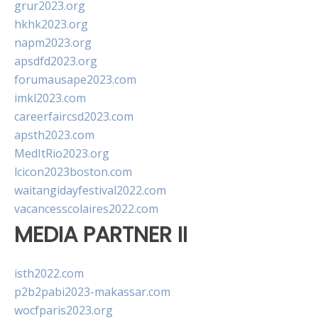
grur2023.org
hkhk2023.org
napm2023.org
apsdfd2023.org
forumausape2023.com
imkl2023.com
careerfaircsd2023.com
apsth2023.com
MedItRio2023.org
lcicon2023boston.com
waitangidayfestival2022.com
vacancesscolaires2022.com
MEDIA PARTNER II
isth2022.com
p2b2pabi2023-makassar.com
wocfparis2023.org