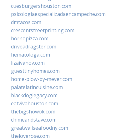
cuesburgershouston.com
psicologiaespecializadaencampeche.com
dmtacos.com
crescentstreetprinting.com
hornopizza.com
driveadragster.com
hematologa.com
lizaivanov.com
guesttinyhomes.com
home-plow-by-meyer.com
palatelatincuisine.com
blackdoglegacy.com
eatvivahouston.com
thebigshowok.com
chimeandstave.com
greatwallseafoodny.com
theloverose.com