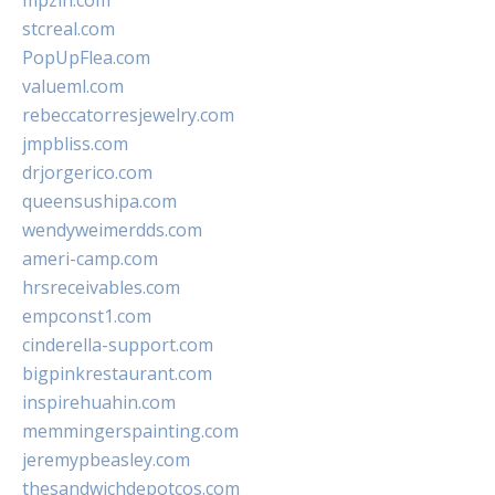
mpzin.com
stcreal.com
PopUpFlea.com
valueml.com
rebeccatorresjewelry.com
jmpbliss.com
drjorgerico.com
queensushipa.com
wendyweimerdds.com
ameri-camp.com
hrsreceivables.com
empconst1.com
cinderella-support.com
bigpinkrestaurant.com
inspirehuahin.com
memmingerspainting.com
jeremypbeasley.com
thesandwichdepotcos.com