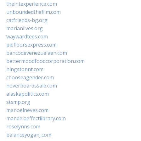
theintexperience.com
unboundedthefilm.com
catfriends-bg.org
marianlives.org
waywardtees.com
pidfloorsexpress.com
bancodevenezuelaen.com
bettermoodfoodcorporation.com
hingstonnt.com
chooseagender.com
hoverboardssale.com
alaskapolitics.com
stsmp.org
manoelneves.com
mandelaeffectlibrary.com
roselynns.com
balanceyoganj.com