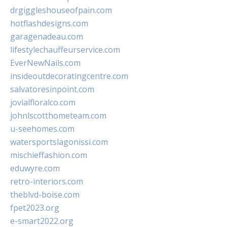
drgiggleshouseofpain.com
hotflashdesigns.com
garagenadeau.com
lifestylechauffeurservice.com
EverNewNails.com
insideoutdecoratingcentre.com
salvatoresinpoint.com
jovialfloralco.com
johnlscotthometeam.com
u-seehomes.com
watersportslagonissi.com
mischieffashion.com
eduwyre.com
retro-interiors.com
theblvd-boise.com
fpet2023.org
e-smart2022.org