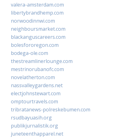
valera-amsterdam.com
libertybrandhemp.com
norwoodinnwi.com
neighboursmarket.com
blackanguscareers.com
bolesfororegon.com
bodega-ole.com
thestreamlinerlounge.com
mestrinorubanofc.com
novelatherton.com
nassvalleygardens.net
electjohnstewart.com
omptourtravels.com
tribratanews-polreskebumen.com
rsudbayuasih.org
publikjurnalistik.org
juneteenthapparel.net