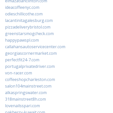
elmazatlanclinton.com
ideacoffeenyc.com
odieschillicothe.com
lacantinitagalesburg.com
pizzadeliverybristol.com
greenstarsmogcheck.com
happypawspl.com
callahansautoservicecenter.com
georgiascornermarket.com
perfectfit24-7.com
portugalprivatedriver.com
von-racer.com
coffeeshopcharleston.com
salon104mainstreet.com
alkaspringswater.com
318mainstreet8h.com
lovenailsspari.com
oakberry-kuwait.com