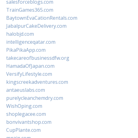
salesforceblogs.com
TrainGames365.com
BaytownEvaCationRentals.com
JabalpurCakeDelivery.com
halobjd.com
intelligenceqatar.com
PikaPikaApp.com
takecareofbusinessdfw.org
HamadaOfJapan.com
VersifyLifestyle.com
kingscreekadventures.com
antaeuslabs.com
purelycleanchemdry.com
WishOping.com
shoplegacee.com
bonvivantshop.com
CupPlante.com