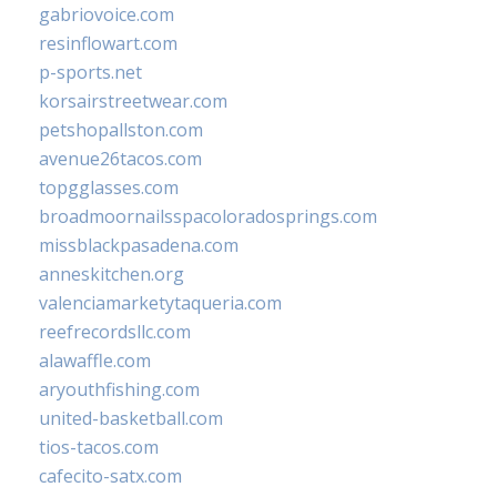
gabriovoice.com
resinflowart.com
p-sports.net
korsairstreetwear.com
petshopallston.com
avenue26tacos.com
topgglasses.com
broadmoornailsspacoloradosprings.com
missblackpasadena.com
anneskitchen.org
valenciamarketytaqueria.com
reefrecordsllc.com
alawaffle.com
aryouthfishing.com
united-basketball.com
tios-tacos.com
cafecito-satx.com