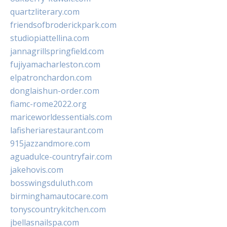
quartzliterary.com
friendsofbroderickpark.com
studiopiattellina.com
jannagrillspringfield.com
fujiyamacharleston.com
elpatronchardon.com
donglaishun-order.com
fiamc-rome2022.org
mariceworldessentials.com
lafisheriarestaurant.com
915jazzandmore.com
aguadulce-countryfair.com
jakehovis.com
bosswingsduluth.com
birminghamautocare.com
tonyscountrykitchen.com
jbellasnailspa.com