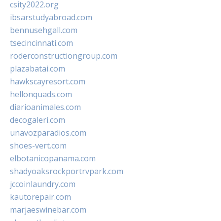
csity2022.org
ibsarstudyabroad.com
bennusehgall.com
tsecincinnati.com
roderconstructiongroup.com
plazabatai.com
hawkscayresort.com
hellonquads.com
diarioanimales.com
decogaleri.com
unavozparadios.com
shoes-vert.com
elbotanicopanama.com
shadyoaksrockportrvpark.com
jccoinlaundry.com
kautorepair.com
marjaeswinebar.com