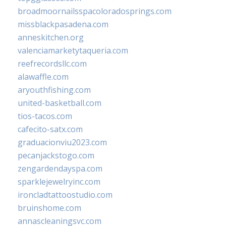
broadmoornailsspacoloradosprings.com
missblackpasadena.com
anneskitchen.org
valenciamarketytaqueria.com
reefrecordsllc.com
alawaffle.com
aryouthfishing.com
united-basketball.com
tios-tacos.com
cafecito-satx.com
graduacionviu2023.com
pecanjackstogo.com
zengardendayspa.com
sparklejewelryinc.com
ironcladtattoostudio.com
bruinshome.com
annascleaningsvc.com