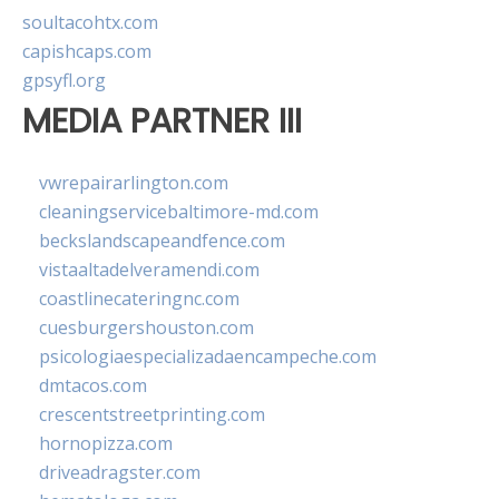
soultacohtx.com
capishcaps.com
gpsyfl.org
MEDIA PARTNER III
vwrepairarlington.com
cleaningservicebaltimore-md.com
beckslandscapeandfence.com
vistaaltadelveramendi.com
coastlinecateringnc.com
cuesburgershouston.com
psicologiaespecializadaencampeche.com
dmtacos.com
crescentstreetprinting.com
hornopizza.com
driveadragster.com