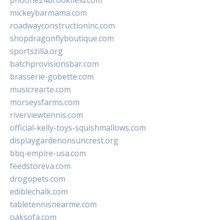
phoone24brookfield.com
mickeybarmama.com
roadwayconstructioninc.com
shopdragonflyboutique.com
sportszilla.org
batchprovisionsbar.com
brasserie-gobette.com
musicrearte.com
morseysfarms.com
riverviewtennis.com
official-kelly-toys-squishmallows.com
displaygardenonsuncrest.org
bbq-empire-usa.com
feedstoreva.com
drogopets.com
ediblechalk.com
tabletennisnearme.com
oaksofa.com