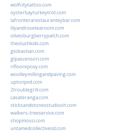
wolfcitytattoo.com
oysterbayturkeytrot.com
lafronterarestauranteybar.com
lilyandrosetearoom.com
olivesburgberrypatch.com
theslushkids.com
giobastian.com
glpascensori.com
rifloorepoxy.com
woolleymillingandpaving.com
uptonpvd.com
2troublegrill.com
casateranga.com
sticksandstonesstudiooh.com
walkers-treeservice.com
shopmossi.com
untamedcollectivesd.com