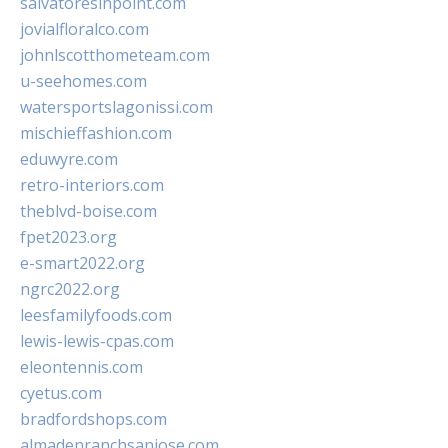
salvatoresinpoint.com
jovialfloralco.com
johnlscotthometeam.com
u-seehomes.com
watersportslagonissi.com
mischieffashion.com
eduwyre.com
retro-interiors.com
theblvd-boise.com
fpet2023.org
e-smart2022.org
ngrc2022.org
leesfamilyfoods.com
lewis-lewis-cpas.com
eleontennis.com
cyetus.com
bradfordshops.com
almadenranchsanjose.com