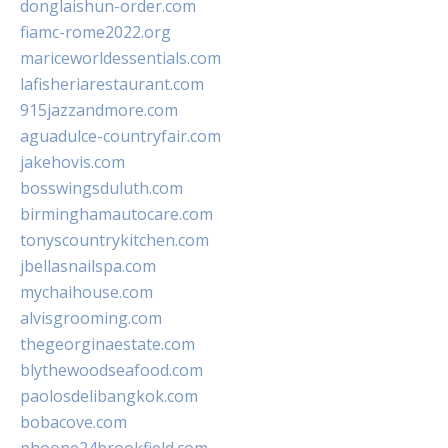
donglaishun-order.com
fiamc-rome2022.org
mariceworldessentials.com
lafisheriarestaurant.com
915jazzandmore.com
aguadulce-countryfair.com
jakehovis.com
bosswingsduluth.com
birminghamautocare.com
tonyscountrykitchen.com
jbellasnailspa.com
mychaihouse.com
alvisgrooming.com
thegeorginaestate.com
blythewoodseafood.com
paolosdelibangkok.com
bobacove.com