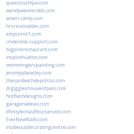
queensushipa.com
wendyweimerdds.com
ameri-camp.com
hrsreceivables.com
empconst1.com
cinderella-support.com
bigpinkrestaurant.com
inspirehuahin.com
memmingerspainting.com
jeremypbeasley.com
thesandwichdepotcos.com
drgiggleshouseofpain.com
hotflashdesigns.com
garagenadeau.com
lifestylechauffeurservice.com
EverNewNails.com
insideoutdecoratingcentre.com