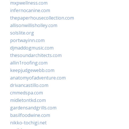
mxpwellness.com
infernocanine.com
thepaperhousecollection.com
allisonwillisholley.com
solslite.org
portwayinn.com
djmaddogmusic.com
thesoundarchitects.com
allin1roofing.com
keepjudgewebb.com
anatomyofadventure.com
drivancastillo.com
cmmedspa.com
midletontkd.com
gardensandgrills.com
basilfoodwine.com
nikko-tochigi.net