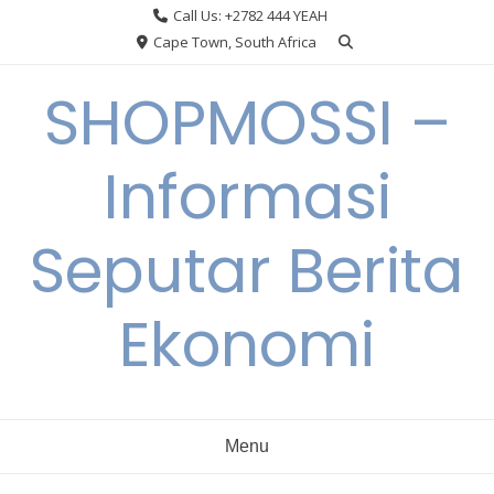
Skip
Call Us: +2782 444 YEAH
to
Cape Town, South Africa
content
SHOPMOSSI –
Informasi
Seputar Berita
Ekonomi
Menu