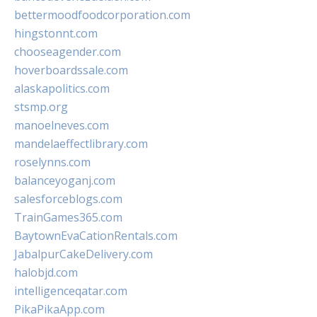
bettermoodfoodcorporation.com
hingstonnt.com
chooseagender.com
hoverboardssale.com
alaskapolitics.com
stsmp.org
manoelneves.com
mandelaeffectlibrary.com
roselynns.com
balanceyoganj.com
salesforceblogs.com
TrainGames365.com
BaytownEvaCationRentals.com
JabalpurCakeDelivery.com
halobjd.com
intelligenceqatar.com
PikaPikaApp.com