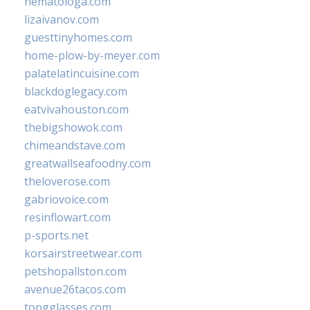
hematologa.com
lizaivanov.com
guesttinyhomes.com
home-plow-by-meyer.com
palatelatincuisine.com
blackdoglegacy.com
eatvivahouston.com
thebigshowok.com
chimeandstave.com
greatwallseafoodny.com
theloverose.com
gabriovoice.com
resinflowart.com
p-sports.net
korsairstreetwear.com
petshopallston.com
avenue26tacos.com
topgglasses.com