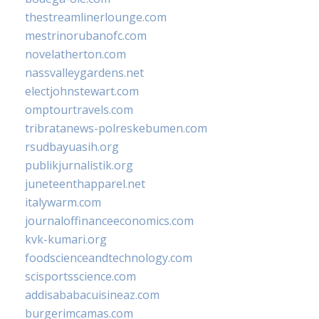
thestreamlinerlounge.com
mestrinorubanofc.com
novelatherton.com
nassvalleygardens.net
electjohnstewart.com
omptourtravels.com
tribratanews-polreskebumen.com
rsudbayuasih.org
publikjurnalistik.org
juneteenthapparel.net
italywarm.com
journaloffinanceeconomics.com
kvk-kumari.org
foodscienceandtechnology.com
scisportsscience.com
addisababacuisineaz.com
burgerimcamas.com