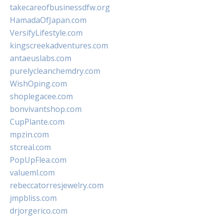
takecareofbusinessdfw.org
HamadaOfJapan.com
VersifyLifestyle.com
kingscreekadventures.com
antaeuslabs.com
purelycleanchemdry.com
WishOping.com
shoplegacee.com
bonvivantshop.com
CupPlante.com
mpzin.com
stcreal.com
PopUpFlea.com
valueml.com
rebeccatorresjewelry.com
jmpbliss.com
drjorgerico.com