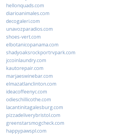
hellonquads.com
diarioanimales.com
decogaleri.com
unavozparadios.com
shoes-vert.com
elbotanicopanama.com
shadyoaksrockportrvpark.com
jccoinlaundry.com
kautorepair.com
marjaeswinebar.com
elmazatlanclinton.com
ideacoffeenyc.com
odieschillicothe.com
lacantinitagalesburg.com
pizzadeliverybristol.com
greenstarsmogcheck.com
happypawspl.com