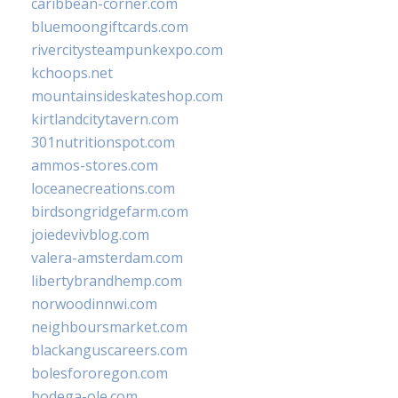
caribbean-corner.com
bluemoongiftcards.com
rivercitysteampunkexpo.com
kchoops.net
mountainsideskateshop.com
kirtlandcitytavern.com
301nutritionspot.com
ammos-stores.com
loceanecreations.com
birdsongridgefarm.com
joiedevivblog.com
valera-amsterdam.com
libertybrandhemp.com
norwoodinnwi.com
neighboursmarket.com
blackanguscareers.com
bolesfororegon.com
bodega-ole.com