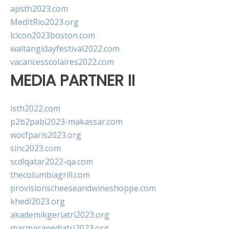
apsth2023.com
MedItRio2023.org
lcicon2023boston.com
waitangidayfestival2022.com
vacancesscolaires2022.com
MEDIA PARTNER II
isth2022.com
p2b2pabi2023-makassar.com
wocfparis2023.org
sinc2023.com
scdlqatar2022-qa.com
thecolumbiagrill.com
provisionscheeseandwineshoppe.com
khedi2023.org
akademikgeriatri2023.org
marmarapediatri2023.org