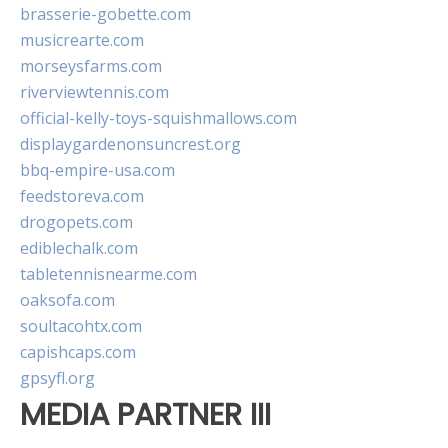
brasserie-gobette.com
musicrearte.com
morseysfarms.com
riverviewtennis.com
official-kelly-toys-squishmallows.com
displaygardenonsuncrest.org
bbq-empire-usa.com
feedstoreva.com
drogopets.com
ediblechalk.com
tabletennisnearme.com
oaksofa.com
soultacohtx.com
capishcaps.com
gpsyfl.org
MEDIA PARTNER III