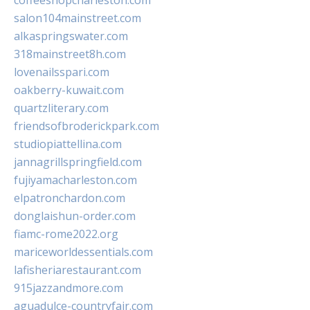
coffeeshopcharleston.com
salon104mainstreet.com
alkaspringswater.com
318mainstreet8h.com
lovenailsspari.com
oakberry-kuwait.com
quartzliterary.com
friendsofbroderickpark.com
studiopiattellina.com
jannagrillspringfield.com
fujiyamacharleston.com
elpatronchardon.com
donglaishun-order.com
fiamc-rome2022.org
mariceworldessentials.com
lafisheriarestaurant.com
915jazzandmore.com
aguadulce-countryfair.com