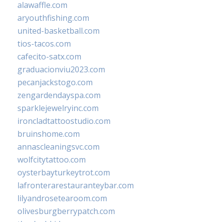
alawaffle.com
aryouthfishing.com
united-basketball.com
tios-tacos.com
cafecito-satx.com
graduacionviu2023.com
pecanjackstogo.com
zengardendayspa.com
sparklejewelryinc.com
ironcladtattoostudio.com
bruinshome.com
annascleaningsvc.com
wolfcitytattoo.com
oysterbayturkeytrot.com
lafronterarestauranteybar.com
lilyandrosetearoom.com
olivesburgberrypatch.com