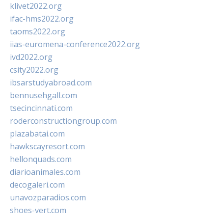
klivet2022.org
ifac-hms2022.org
taoms2022.org
iias-euromena-conference2022.org
ivd2022.org
csity2022.org
ibsarstudyabroad.com
bennusehgall.com
tsecincinnati.com
roderconstructiongroup.com
plazabatai.com
hawkscayresort.com
hellonquads.com
diarioanimales.com
decogaleri.com
unavozparadios.com
shoes-vert.com