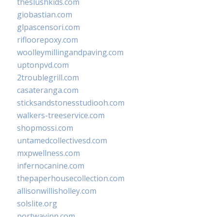
theslushkids.com
giobastian.com
glpascensori.com
rifloorepoxy.com
woolleymillingandpaving.com
uptonpvd.com
2troublegrill.com
casateranga.com
sticksandstonesstudiooh.com
walkers-treeservice.com
shopmossi.com
untamedcollectivesd.com
mxpwellness.com
infernocanine.com
thepaperhousecollection.com
allisonwillisholley.com
solslite.org
portwayinn.com