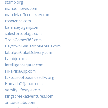
stsmp.org
manoelneves.com
mandelaeffectlibrary.com
roselynns.com
balanceyoganj.com
salesforceblogs.com
TrainGames365.com
BaytownEvaCationRentals.com
JabalpurCakeDelivery.com
halobjd.com
intelligenceqatar.com
PikaPikaApp.com
takecareofbusinessdfw.org
HamadaOfJapan.com
VersifyLifestyle.com
kingscreekadventures.com
antaeuslabs.com