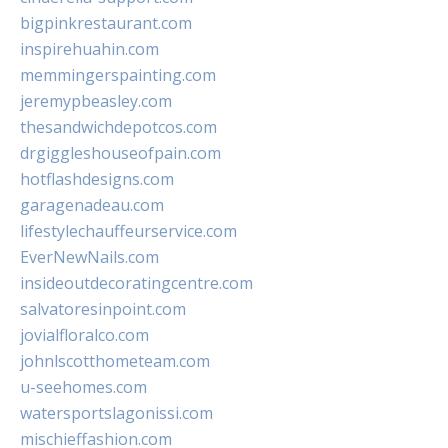
bigpinkrestaurant.com
inspirehuahin.com
memmingerspainting.com
jeremypbeasley.com
thesandwichdepotcos.com
drgiggleshouseofpain.com
hotflashdesigns.com
garagenadeau.com
lifestylechauffeurservice.com
EverNewNails.com
insideoutdecoratingcentre.com
salvatoresinpoint.com
jovialfloralco.com
johnlscotthometeam.com
u-seehomes.com
watersportslagonissi.com
mischieffashion.com