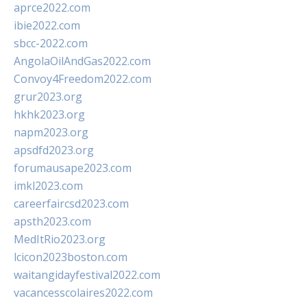
aprce2022.com
ibie2022.com
sbcc-2022.com
AngolaOilAndGas2022.com
Convoy4Freedom2022.com
grur2023.org
hkhk2023.org
napm2023.org
apsdfd2023.org
forumausape2023.com
imkl2023.com
careerfaircsd2023.com
apsth2023.com
MedItRio2023.org
lcicon2023boston.com
waitangidayfestival2022.com
vacancesscolaires2022.com