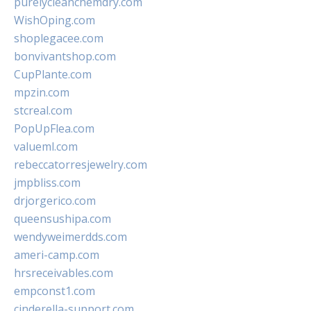
purelycleanchemdry.com
WishOping.com
shoplegacee.com
bonvivantshop.com
CupPlante.com
mpzin.com
stcreal.com
PopUpFlea.com
valueml.com
rebeccatorresjewelry.com
jmpbliss.com
drjorgerico.com
queensushipa.com
wendyweimerdds.com
ameri-camp.com
hrsreceivables.com
empconst1.com
cinderella-support.com