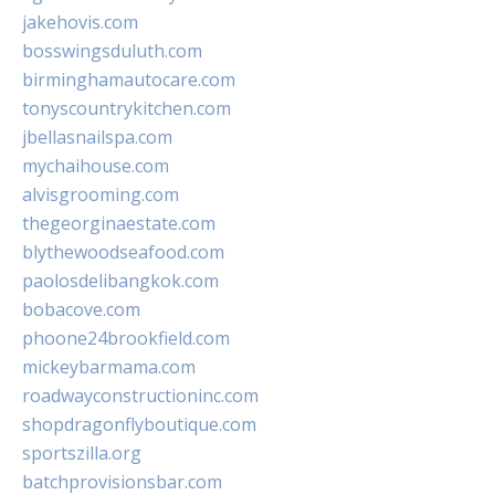
jakehovis.com
bosswingsduluth.com
birminghamautocare.com
tonyscountrykitchen.com
jbellasnailspa.com
mychaihouse.com
alvisgrooming.com
thegeorginaestate.com
blythewoodseafood.com
paolosdelibangkok.com
bobacove.com
phoone24brookfield.com
mickeybarmama.com
roadwayconstructioninc.com
shopdragonflyboutique.com
sportszilla.org
batchprovisionsbar.com