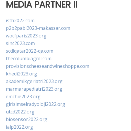
MEDIA PARTNER II
isth2022.com
p2b2pabi2023-makassar.com
wocfparis2023.org
sinc2023.com
scdlqatar2022-qa.com
thecolumbiagrill.com
provisionscheeseandwineshoppe.com
khedi2023.org
akademikgeriatri2023.org
marmarapediatri2023.org
emchie2023.org
girisimselradyoloji2022.org
utcd2022.org
biosensor2022.org
ialp2022.org