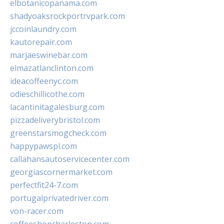
elbotanicopanama.com
shadyoaksrockportrvpark.com
jccoinlaundry.com
kautorepair.com
marjaeswinebar.com
elmazatlanclinton.com
ideacoffeenyc.com
odieschillicothe.com
lacantinitagalesburg.com
pizzadeliverybristol.com
greenstarsmogcheck.com
happypawspl.com
callahansautoservicecenter.com
georgiascornermarket.com
perfectfit24-7.com
portugalprivatedriver.com
von-racer.com