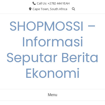
Skip
Call Us: +2782 444 YEAH
to
Cape Town, South Africa
content
SHOPMOSSI –
Informasi
Seputar Berita
Ekonomi
Menu