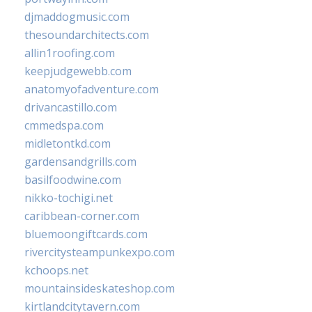
djmaddogmusic.com
thesoundarchitects.com
allin1roofing.com
keepjudgewebb.com
anatomyofadventure.com
drivancastillo.com
cmmedspa.com
midletontkd.com
gardensandgrills.com
basilfoodwine.com
nikko-tochigi.net
caribbean-corner.com
bluemoongiftcards.com
rivercitysteampunkexpo.com
kchoops.net
mountainsideskateshop.com
kirtlandcitytavern.com