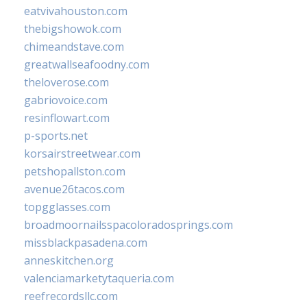
eatvivahouston.com
thebigshowok.com
chimeandstave.com
greatwallseafoodny.com
theloverose.com
gabriovoice.com
resinflowart.com
p-sports.net
korsairstreetwear.com
petshopallston.com
avenue26tacos.com
topgglasses.com
broadmoornailsspacoloradosprings.com
missblackpasadena.com
anneskitchen.org
valenciamarketytaqueria.com
reefrecordsllc.com