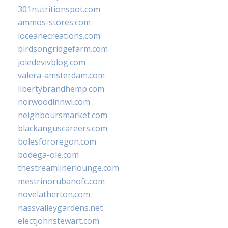
301nutritionspot.com
ammos-stores.com
loceanecreations.com
birdsongridgefarm.com
joiedevivblog.com
valera-amsterdam.com
libertybrandhemp.com
norwoodinnwi.com
neighboursmarket.com
blackanguscareers.com
bolesfororegon.com
bodega-ole.com
thestreamlinerlounge.com
mestrinorubanofc.com
novelatherton.com
nassvalleygardens.net
electjohnstewart.com