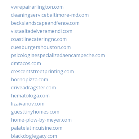
vwrepairarlington.com
cleaningservicebaltimore-md.com
beckslandscapeandfence.com
vistaaltadelveramendi.com
coastlinecateringnc.com
cuesburgershouston.com
psicologiaespecializadaencampeche.com
dmtacos.com
crescentstreetprinting.com
hornopizza.com
driveadragster.com
hematologa.com
lizaivanov.com
guesttinyhomes.com
home-plow-by-meyer.com
palatelatincuisine.com
blackdoglegacy.com