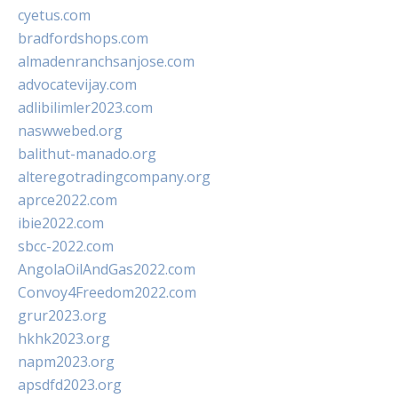
cyetus.com
bradfordshops.com
almadenranchsanjose.com
advocatevijay.com
adlibilimler2023.com
naswwebed.org
balithut-manado.org
alteregotradingcompany.org
aprce2022.com
ibie2022.com
sbcc-2022.com
AngolaOilAndGas2022.com
Convoy4Freedom2022.com
grur2023.org
hkhk2023.org
napm2023.org
apsdfd2023.org