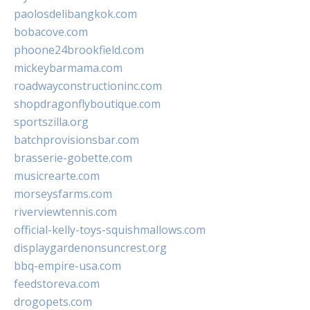
paolosdelibangkok.com
bobacove.com
phoone24brookfield.com
mickeybarmama.com
roadwayconstructioninc.com
shopdragonflyboutique.com
sportszilla.org
batchprovisionsbar.com
brasserie-gobette.com
musicrearte.com
morseysfarms.com
riverviewtennis.com
official-kelly-toys-squishmallows.com
displaygardenonsuncrest.org
bbq-empire-usa.com
feedstoreva.com
drogopets.com