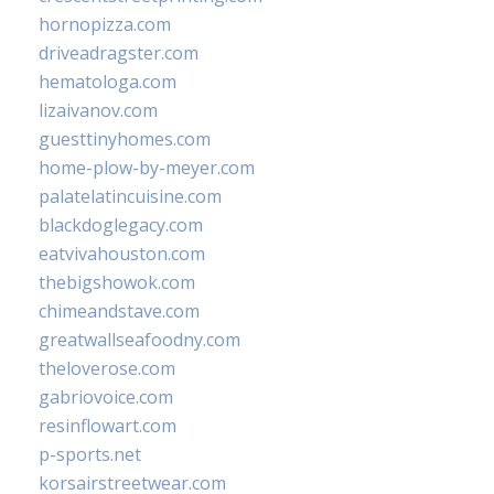
hornopizza.com
driveadragster.com
hematologa.com
lizaivanov.com
guesttinyhomes.com
home-plow-by-meyer.com
palatelatincuisine.com
blackdoglegacy.com
eatvivahouston.com
thebigshowok.com
chimeandstave.com
greatwallseafoodny.com
theloverose.com
gabriovoice.com
resinflowart.com
p-sports.net
korsairstreetwear.com