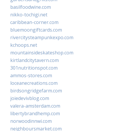
basilfoodwine.com
nikko-tochigi.net
caribbean-corner.com
bluemoongiftcards.com
rivercitysteampunkexpo.com
kchoops.net
mountainsideskateshop.com
kirtlandcitytavern.com
301nutritionspot.com
ammos-stores.com
loceanecreations.com
birdsongridgefarm.com
joiedevivblog.com
valera-amsterdam.com
libertybrandhemp.com
norwoodinnwi.com
neighboursmarket.com