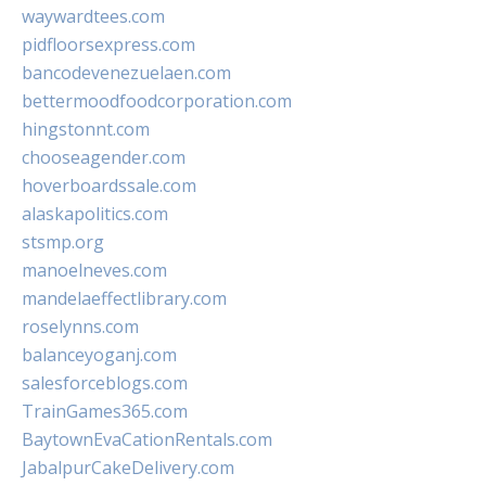
waywardtees.com
pidfloorsexpress.com
bancodevenezuelaen.com
bettermoodfoodcorporation.com
hingstonnt.com
chooseagender.com
hoverboardssale.com
alaskapolitics.com
stsmp.org
manoelneves.com
mandelaeffectlibrary.com
roselynns.com
balanceyoganj.com
salesforceblogs.com
TrainGames365.com
BaytownEvaCationRentals.com
JabalpurCakeDelivery.com