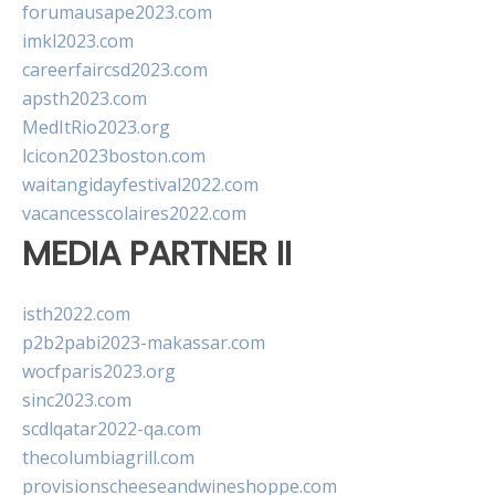
forumausape2023.com
imkl2023.com
careerfaircsd2023.com
apsth2023.com
MedItRio2023.org
lcicon2023boston.com
waitangidayfestival2022.com
vacancesscolaires2022.com
MEDIA PARTNER II
isth2022.com
p2b2pabi2023-makassar.com
wocfparis2023.org
sinc2023.com
scdlqatar2022-qa.com
thecolumbiagrill.com
provisionscheeseandwineshoppe.com