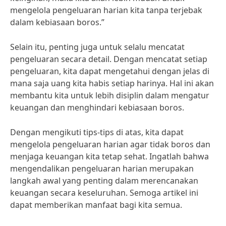
mengelola pengeluaran harian kita tanpa terjebak
dalam kebiasaan boros.”
Selain itu, penting juga untuk selalu mencatat
pengeluaran secara detail. Dengan mencatat setiap
pengeluaran, kita dapat mengetahui dengan jelas di
mana saja uang kita habis setiap harinya. Hal ini akan
membantu kita untuk lebih disiplin dalam mengatur
keuangan dan menghindari kebiasaan boros.
Dengan mengikuti tips-tips di atas, kita dapat
mengelola pengeluaran harian agar tidak boros dan
menjaga keuangan kita tetap sehat. Ingatlah bahwa
mengendalikan pengeluaran harian merupakan
langkah awal yang penting dalam merencanakan
keuangan secara keseluruhan. Semoga artikel ini
dapat memberikan manfaat bagi kita semua.