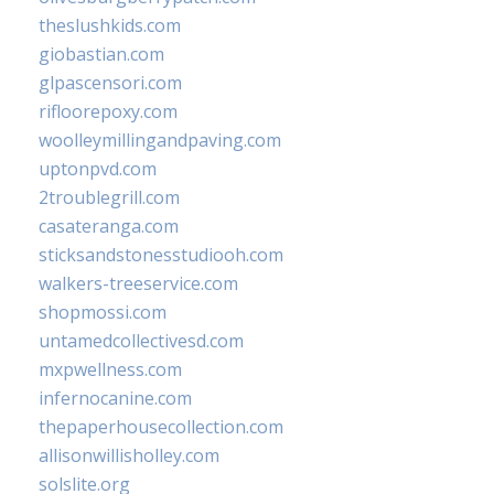
theslushkids.com
giobastian.com
glpascensori.com
rifloorepoxy.com
woolleymillingandpaving.com
uptonpvd.com
2troublegrill.com
casateranga.com
sticksandstonesstudiooh.com
walkers-treeservice.com
shopmossi.com
untamedcollectivesd.com
mxpwellness.com
infernocanine.com
thepaperhousecollection.com
allisonwillisholley.com
solslite.org