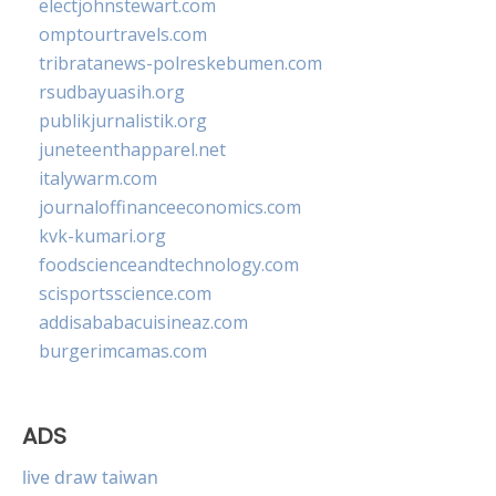
electjohnstewart.com
omptourtravels.com
tribratanews-polreskebumen.com
rsudbayuasih.org
publikjurnalistik.org
juneteenthapparel.net
italywarm.com
journaloffinanceeconomics.com
kvk-kumari.org
foodscienceandtechnology.com
scisportsscience.com
addisababacuisineaz.com
burgerimcamas.com
ADS
live draw taiwan