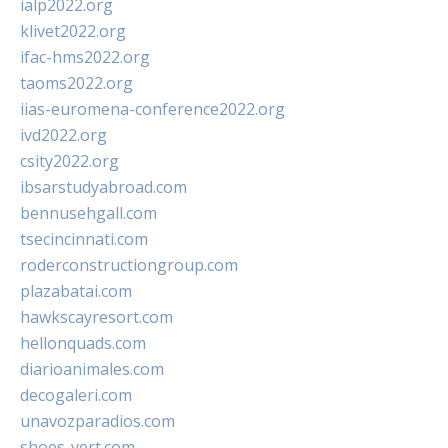
ialp2022.org
klivet2022.org
ifac-hms2022.org
taoms2022.org
iias-euromena-conference2022.org
ivd2022.org
csity2022.org
ibsarstudyabroad.com
bennusehgall.com
tsecincinnati.com
roderconstructiongroup.com
plazabatai.com
hawkscayresort.com
hellonquads.com
diarioanimales.com
decogaleri.com
unavozparadios.com
shoes-vert.com