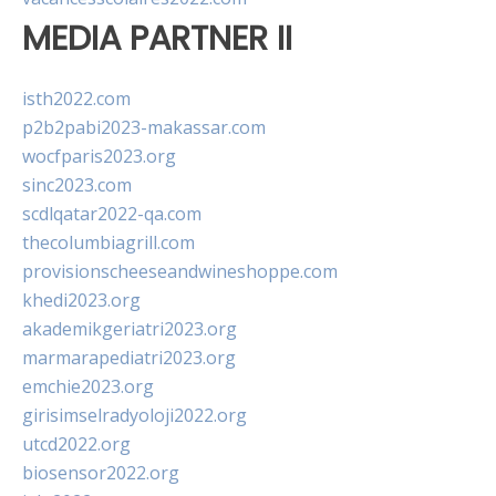
MEDIA PARTNER II
isth2022.com
p2b2pabi2023-makassar.com
wocfparis2023.org
sinc2023.com
scdlqatar2022-qa.com
thecolumbiagrill.com
provisionscheeseandwineshoppe.com
khedi2023.org
akademikgeriatri2023.org
marmarapediatri2023.org
emchie2023.org
girisimselradyoloji2022.org
utcd2022.org
biosensor2022.org