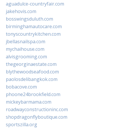
aguadulce-countryfair.com
jakehovis.com
bosswingsduluth.com
birminghamautocare.com
tonyscountrykitchen.com
jbellasnailspa.com
mychaihouse.com
alvisgrooming.com
thegeorginaestate.com
blythewoodseafood.com
paolosdelibangkok.com
bobacove.com
phoone24brookfield.com
mickeybarmama.com
roadwayconstructioninc.com
shopdragonflyboutique.com
sportszilla.org