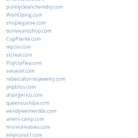
purelycleanchemdry.com
WishOping.com
shoplegacee.com
bonvivantshop.com
CupPlante.com
mpzin.com
stcreal.com
PopUpFlea.com
valueml.com
rebeccatorresjewelry.com
jmpbliss.com
drjorgerico.com
queensushipa.com
wendyweimerdds.com
ameri-camp.com
hrsreceivables.com
empconst1.com