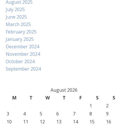
August 2025
July 2025
June 2025
March 2025
February 2025
January 2025
December 2024
November 2024
October 2024
September 2024
August 2026
M
T
W
T
F
S
S
1
2
3
4
5
6
7
8
9
10
11
12
13
14
15
16