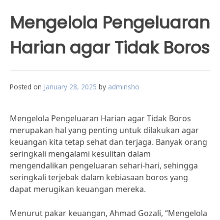
Mengelola Pengeluaran
Harian agar Tidak Boros
Posted on
January 28, 2025
by
adminsho
Mengelola Pengeluaran Harian agar Tidak Boros
merupakan hal yang penting untuk dilakukan agar
keuangan kita tetap sehat dan terjaga. Banyak orang
seringkali mengalami kesulitan dalam
mengendalikan pengeluaran sehari-hari, sehingga
seringkali terjebak dalam kebiasaan boros yang
dapat merugikan keuangan mereka.
Menurut pakar keuangan, Ahmad Gozali, “Mengelola