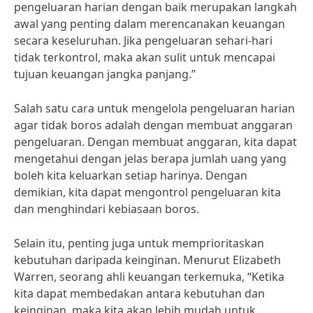
pengeluaran harian dengan baik merupakan langkah
awal yang penting dalam merencanakan keuangan
secara keseluruhan. Jika pengeluaran sehari-hari
tidak terkontrol, maka akan sulit untuk mencapai
tujuan keuangan jangka panjang.”
Salah satu cara untuk mengelola pengeluaran harian
agar tidak boros adalah dengan membuat anggaran
pengeluaran. Dengan membuat anggaran, kita dapat
mengetahui dengan jelas berapa jumlah uang yang
boleh kita keluarkan setiap harinya. Dengan
demikian, kita dapat mengontrol pengeluaran kita
dan menghindari kebiasaan boros.
Selain itu, penting juga untuk memprioritaskan
kebutuhan daripada keinginan. Menurut Elizabeth
Warren, seorang ahli keuangan terkemuka, “Ketika
kita dapat membedakan antara kebutuhan dan
keinginan, maka kita akan lebih mudah untuk