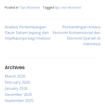
Posted in
Tips Ekonomi
Tagged
tips osn ekonomi
Post
Analisis Perkembangan
Perbandingan Antara
Pasar Saham Jepang dan
Ekonomi Konvensional dan
Implikasinya bagi Investor
Ekonomi Syariah di
navigation
Indonesia
Archives
March 2026
February 2026
January 2026
December 2025
September 2025