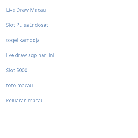
Live Draw Macau
Slot Pulsa Indosat
togel kamboja
live draw sgp hari ini
Slot 5000
toto macau
keluaran macau