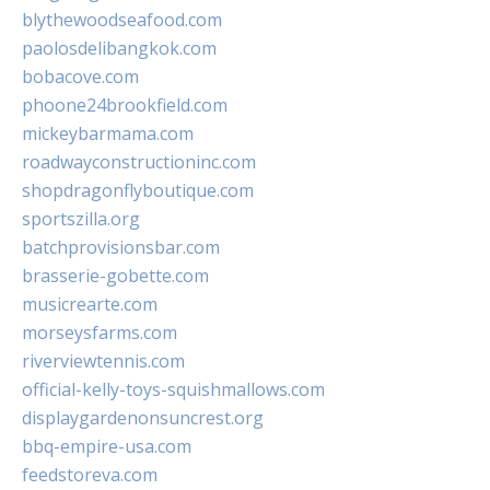
blythewoodseafood.com
paolosdelibangkok.com
bobacove.com
phoone24brookfield.com
mickeybarmama.com
roadwayconstructioninc.com
shopdragonflyboutique.com
sportszilla.org
batchprovisionsbar.com
brasserie-gobette.com
musicrearte.com
morseysfarms.com
riverviewtennis.com
official-kelly-toys-squishmallows.com
displaygardenonsuncrest.org
bbq-empire-usa.com
feedstoreva.com