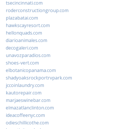
tsecincinnati.com
roderconstructiongroup.com
plazabatai.com
hawkscayresort.com
hellonquads.com
diarioanimales.com
decogaleri.com
unavozparadios.com
shoes-vert.com
elbotanicopanama.com
shadyoaksrockportrvpark.com
jccoinlaundry.com
kautorepair.com
marjaeswinebar.com
elmazatlanclinton.com
ideacoffeenyc.com
odieschillicothe.com