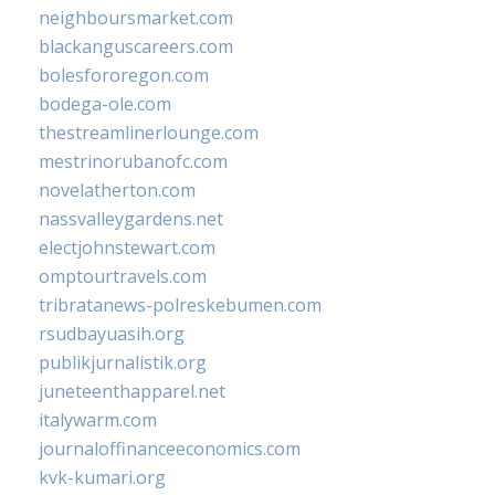
neighboursmarket.com
blackanguscareers.com
bolesfororegon.com
bodega-ole.com
thestreamlinerlounge.com
mestrinorubanofc.com
novelatherton.com
nassvalleygardens.net
electjohnstewart.com
omptourtravels.com
tribratanews-polreskebumen.com
rsudbayuasih.org
publikjurnalistik.org
juneteenthapparel.net
italywarm.com
journaloffinanceeconomics.com
kvk-kumari.org