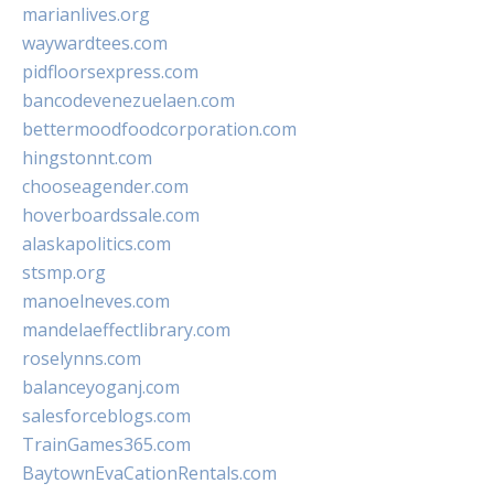
marianlives.org
waywardtees.com
pidfloorsexpress.com
bancodevenezuelaen.com
bettermoodfoodcorporation.com
hingstonnt.com
chooseagender.com
hoverboardssale.com
alaskapolitics.com
stsmp.org
manoelneves.com
mandelaeffectlibrary.com
roselynns.com
balanceyoganj.com
salesforceblogs.com
TrainGames365.com
BaytownEvaCationRentals.com