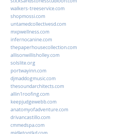
sticksandstonesstudiooh.com
walkers-treeservice.com
shopmossi.com
untamedcollectivesd.com
mxpwellness.com
infernocanine.com
thepaperhousecollection.com
allisonwillisholley.com
solslite.org
portwayinn.com
djmaddogmusic.com
thesoundarchitects.com
allin1roofing.com
keepjudgewebb.com
anatomyofadventure.com
drivancastillo.com
cmmedspa.com
midletontkd.com