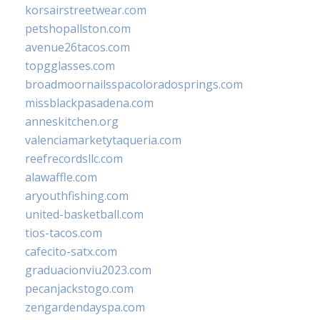
korsairstreetwear.com
petshopallston.com
avenue26tacos.com
topgglasses.com
broadmoornailsspacoloradosprings.com
missblackpasadena.com
anneskitchen.org
valenciamarketytaqueria.com
reefrecordsllc.com
alawaffle.com
aryouthfishing.com
united-basketball.com
tios-tacos.com
cafecito-satx.com
graduacionviu2023.com
pecanjackstogo.com
zengardendayspa.com