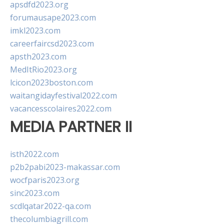
apsdfd2023.org
forumausape2023.com
imkl2023.com
careerfaircsd2023.com
apsth2023.com
MedItRio2023.org
lcicon2023boston.com
waitangidayfestival2022.com
vacancesscolaires2022.com
MEDIA PARTNER II
isth2022.com
p2b2pabi2023-makassar.com
wocfparis2023.org
sinc2023.com
scdlqatar2022-qa.com
thecolumbiagrill.com