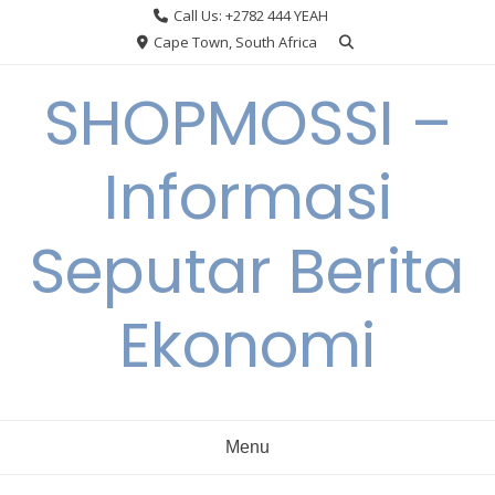
Skip
Call Us: +2782 444 YEAH
to
Cape Town, South Africa
content
SHOPMOSSI –
Informasi
Seputar Berita
Ekonomi
Menu