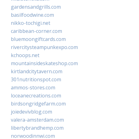
gardensandgrills.com
basilfoodwine.com
nikko-tochigi.net
caribbean-corner.com
bluemoongiftcards.com
rivercitysteampunkexpo.com
kchoops.net
mountainsideskateshop.com
kirtlandcitytavern.com
301nutritionspot.com
ammos-stores.com
loceanecreations.com
birdsongridgefarm.com
joiedevivblog.com
valera-amsterdam.com
libertybrandhemp.com
norwoodinnwi.com