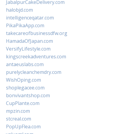
JabalpurCakeDelivery.com
halobjd.com
intelligenceqatar.com
PikaPikaApp.com
takecareofbusinessdfw.org
HamadaOfJapan.com
VersifyLifestyle.com
kingscreekadventures.com
antaeuslabs.com
purelycleanchemdry.com
WishOping.com
shoplegacee.com
bonvivantshop.com
CupPlante.com
mpzin.com
stcreal.com
PopUpFlea.com