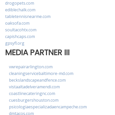
drogopets.com
ediblechalk.com
tabletennisnearme.com
oaksofa.com
soultacohtx.com
capishcaps.com
gpsyfl.org
MEDIA PARTNER III
vwrepairarlington.com
cleaningservicebaltimore-md.com
beckslandscapeandfence.com
vistaaltadelveramendi.com
coastlinecateringnc.com
cuesburgershouston.com
psicologiaespecializadaencampeche.com
dmtacos.com