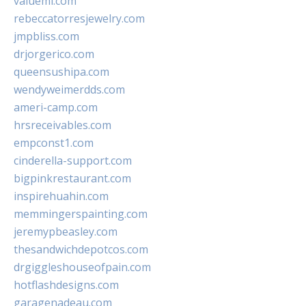
valueml.com
rebeccatorresjewelry.com
jmpbliss.com
drjorgerico.com
queensushipa.com
wendyweimerdds.com
ameri-camp.com
hrsreceivables.com
empconst1.com
cinderella-support.com
bigpinkrestaurant.com
inspirehuahin.com
memmingerspainting.com
jeremypbeasley.com
thesandwichdepotcos.com
drgiggleshouseofpain.com
hotflashdesigns.com
garagenadeau.com