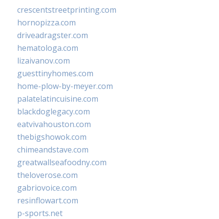
crescentstreetprinting.com
hornopizza.com
driveadragster.com
hematologa.com
lizaivanov.com
guesttinyhomes.com
home-plow-by-meyer.com
palatelatincuisine.com
blackdoglegacy.com
eatvivahouston.com
thebigshowok.com
chimeandstave.com
greatwallseafoodny.com
theloverose.com
gabriovoice.com
resinflowart.com
p-sports.net