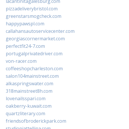
lacantinitagalesburg.com
pizzadeliverybristol.com
greenstarsmogcheck.com
happypawspl.com
callahansautoservicecenter.com
georgiascornermarket.com
perfectfit24-7.com
portugalprivatedriver.com
von-racer.com
coffeeshopcharleston.com
salon104mainstreet.com
alkaspringswater.com
318mainstreet8h.com
lovenailsspari.com
oakberry-kuwait.com
quartzliterary.com
friendsofbroderickpark.com
studiopiattellina.com