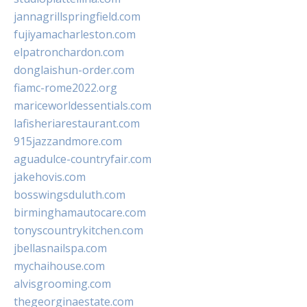
jannagrillspringfield.com
fujiyamacharleston.com
elpatronchardon.com
donglaishun-order.com
fiamc-rome2022.org
mariceworldessentials.com
lafisheriarestaurant.com
915jazzandmore.com
aguadulce-countryfair.com
jakehovis.com
bosswingsduluth.com
birminghamautocare.com
tonyscountrykitchen.com
jbellasnailspa.com
mychaihouse.com
alvisgrooming.com
thegeorginaestate.com