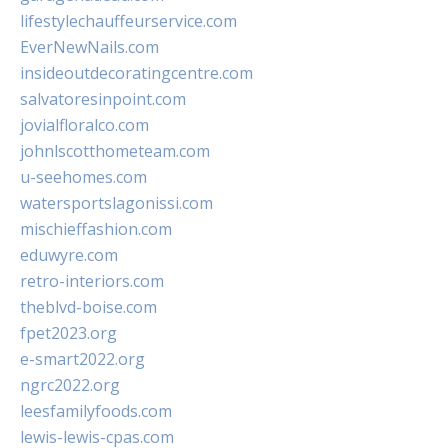
lifestylechauffeurservice.com
EverNewNails.com
insideoutdecoratingcentre.com
salvatoresinpoint.com
jovialfloralco.com
johnlscotthometeam.com
u-seehomes.com
watersportslagonissi.com
mischieffashion.com
eduwyre.com
retro-interiors.com
theblvd-boise.com
fpet2023.org
e-smart2022.org
ngrc2022.org
leesfamilyfoods.com
lewis-lewis-cpas.com