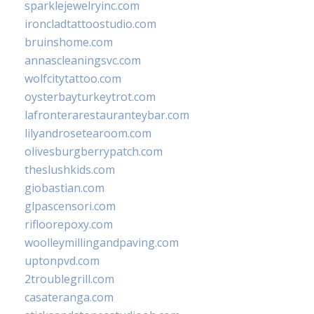
sparklejewelryinc.com
ironcladtattoostudio.com
bruinshome.com
annascleaningsvc.com
wolfcitytattoo.com
oysterbayturkeytrot.com
lafronterarestauranteybar.com
lilyandrosetearoom.com
olivesburgberrypatch.com
theslushkids.com
giobastian.com
glpascensori.com
rifloorepoxy.com
woolleymillingandpaving.com
uptonpvd.com
2troublegrill.com
casateranga.com