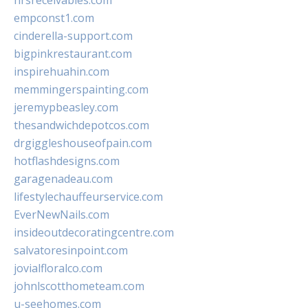
hrsreceivables.com
empconst1.com
cinderella-support.com
bigpinkrestaurant.com
inspirehuahin.com
memmingerspainting.com
jeremypbeasley.com
thesandwichdepotcos.com
drgiggleshouseofpain.com
hotflashdesigns.com
garagenadeau.com
lifestylechauffeurservice.com
EverNewNails.com
insideoutdecoratingcentre.com
salvatoresinpoint.com
jovialfloralco.com
johnlscotthometeam.com
u-seehomes.com