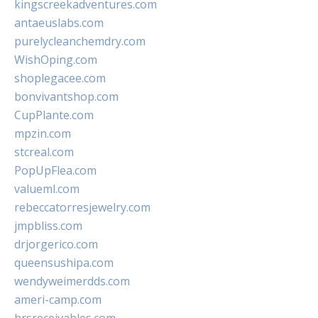
kingscreekadventures.com
antaeuslabs.com
purelycleanchemdry.com
WishOping.com
shoplegacee.com
bonvivantshop.com
CupPlante.com
mpzin.com
stcreal.com
PopUpFlea.com
valueml.com
rebeccatorresjewelry.com
jmpbliss.com
drjorgerico.com
queensushipa.com
wendyweimerdds.com
ameri-camp.com