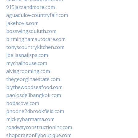
915jazzandmore.com
aguadulce-countryfair.com
jakehovis.com
bosswingsduluth.com
birminghamautocare.com
tonyscountrykitchen.com
jbellasnailspa.com
mychaihouse.com
alvisgrooming.com
thegeorginaestate.com
blythewoodseafood.com
paolosdelibangkok.com
bobacove.com
phoone24brookfield.com
mickeybarmama.com
roadwayconstructioninc.com
shopdragonflyboutique.com