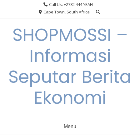
Skip
Call Us: +2782 444 YEAH
to
Cape Town, South Africa
content
SHOPMOSSI –
Informasi
Seputar Berita
Ekonomi
Menu