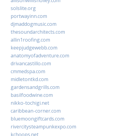
allisonwillisholley.com
solslite.org
portwayinn.com
djmaddogmusic.com
thesoundarchitects.com
allin1roofing.com
keepjudgewebb.com
anatomyofadventure.com
drivancastillo.com
cmmedspa.com
midletontkd.com
gardensandgrills.com
basilfoodwine.com
nikko-tochigi.net
caribbean-corner.com
bluemoongiftcards.com
rivercitysteampunkexpo.com
kchoops.net