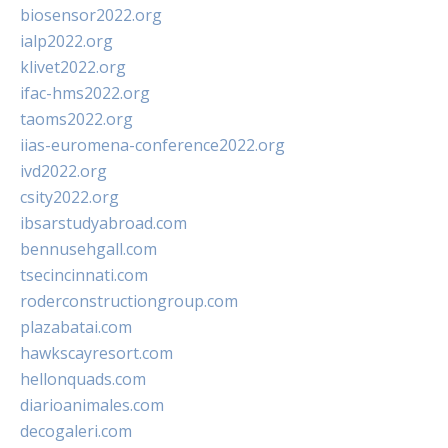
biosensor2022.org
ialp2022.org
klivet2022.org
ifac-hms2022.org
taoms2022.org
iias-euromena-conference2022.org
ivd2022.org
csity2022.org
ibsarstudyabroad.com
bennusehgall.com
tsecincinnati.com
roderconstructiongroup.com
plazabatai.com
hawkscayresort.com
hellonquads.com
diarioanimales.com
decogaleri.com