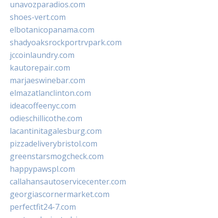
unavozparadios.com
shoes-vert.com
elbotanicopanama.com
shadyoaksrockportrvpark.com
jccoinlaundry.com
kautorepair.com
marjaeswinebar.com
elmazatlanclinton.com
ideacoffeenyc.com
odieschillicothe.com
lacantinitagalesburg.com
pizzadeliverybristol.com
greenstarsmogcheck.com
happypawspl.com
callahansautoservicecenter.com
georgiascornermarket.com
perfectfit24-7.com