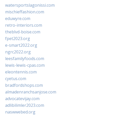
watersportslagonissi.com
mischieffashion.com
eduwyre.com
retro-interiors.com
theblvd-boise.com
fpet2023.org
e-smart2022.org
ngrc2022.org
leesfamilyfoods.com
lewis-lewis-cpas.com
eleontennis.com
cyetus.com
bradfordshops.com
almadenranchsanjose.com
advocatevijay.com
adlibilimler2023.com
naswwebed.org