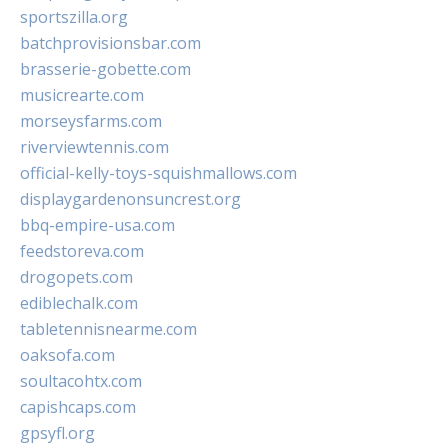
sportszilla.org
batchprovisionsbar.com
brasserie-gobette.com
musicrearte.com
morseysfarms.com
riverviewtennis.com
official-kelly-toys-squishmallows.com
displaygardenonsuncrest.org
bbq-empire-usa.com
feedstoreva.com
drogopets.com
ediblechalk.com
tabletennisnearme.com
oaksofa.com
soultacohtx.com
capishcaps.com
gpsyfl.org