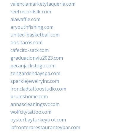
valenciamarketytaqueria.com
reefrecordsllc.com
alawaffle.com
aryouthfishing.com
united-basketball.com
tios-tacos.com
cafecito-satx.com
graduacionviu2023.com
pecanjackstogo.com
zengardendayspa.com
sparklejewelryinc.com
ironcladtattoostudio.com
bruinshome.com
annascleaningsvc.com
wolfcitytattoo.com
oysterbayturkeytrot.com
lafronterarestauranteybar.com