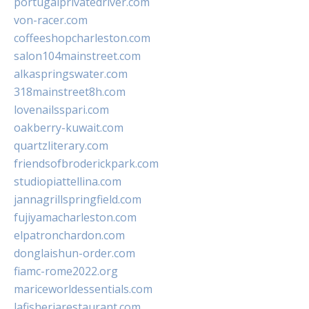
portugalprivatedriver.com
von-racer.com
coffeeshopcharleston.com
salon104mainstreet.com
alkaspringswater.com
318mainstreet8h.com
lovenailsspari.com
oakberry-kuwait.com
quartzliterary.com
friendsofbroderickpark.com
studiopiattellina.com
jannagrillspringfield.com
fujiyamacharleston.com
elpatronchardon.com
donglaishun-order.com
fiamc-rome2022.org
mariceworldessentials.com
lafisheriarestaurant.com