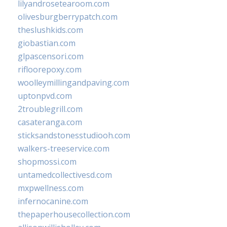
lilyandrosetearoom.com
olivesburgberrypatch.com
theslushkids.com
giobastian.com
glpascensori.com
rifloorepoxy.com
woolleymillingandpaving.com
uptonpvd.com
2troublegrill.com
casateranga.com
sticksandstonesstudiooh.com
walkers-treeservice.com
shopmossi.com
untamedcollectivesd.com
mxpwellness.com
infernocanine.com
thepaperhousecollection.com