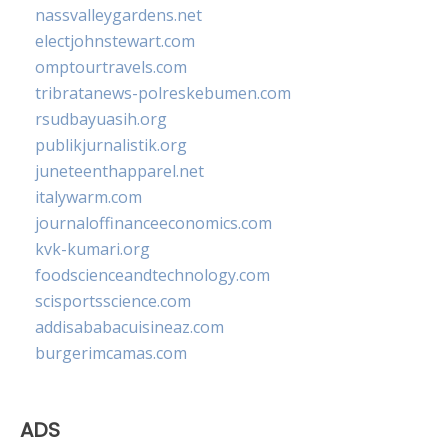
nassvalleygardens.net
electjohnstewart.com
omptourtravels.com
tribratanews-polreskebumen.com
rsudbayuasih.org
publikjurnalistik.org
juneteenthapparel.net
italywarm.com
journaloffinanceeconomics.com
kvk-kumari.org
foodscienceandtechnology.com
scisportsscience.com
addisababacuisineaz.com
burgerimcamas.com
ADS