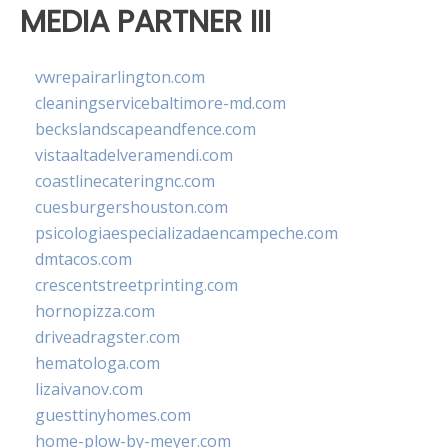
MEDIA PARTNER III
vwrepairarlington.com
cleaningservicebaltimore-md.com
beckslandscapeandfence.com
vistaaltadelveramendi.com
coastlinecateringnc.com
cuesburgershouston.com
psicologiaespecializadaencampeche.com
dmtacos.com
crescentstreetprinting.com
hornopizza.com
driveadragster.com
hematologa.com
lizaivanov.com
guesttinyhomes.com
home-plow-by-meyer.com