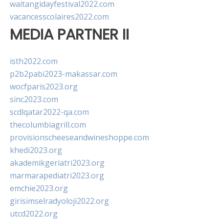
waitangidayfestival2022.com
vacancesscolaires2022.com
MEDIA PARTNER II
isth2022.com
p2b2pabi2023-makassar.com
wocfparis2023.org
sinc2023.com
scdlqatar2022-qa.com
thecolumbiagrill.com
provisionscheeseandwineshoppe.com
khedi2023.org
akademikgeriatri2023.org
marmarapediatri2023.org
emchie2023.org
girisimselradyoloji2022.org
utcd2022.org