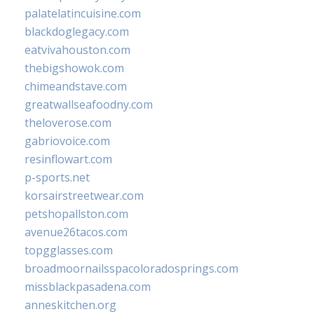
palatelatincuisine.com
blackdoglegacy.com
eatvivahouston.com
thebigshowok.com
chimeandstave.com
greatwallseafoodny.com
theloverose.com
gabriovoice.com
resinflowart.com
p-sports.net
korsairstreetwear.com
petshopallston.com
avenue26tacos.com
topgglasses.com
broadmoornailsspacoloradosprings.com
missblackpasadena.com
anneskitchen.org