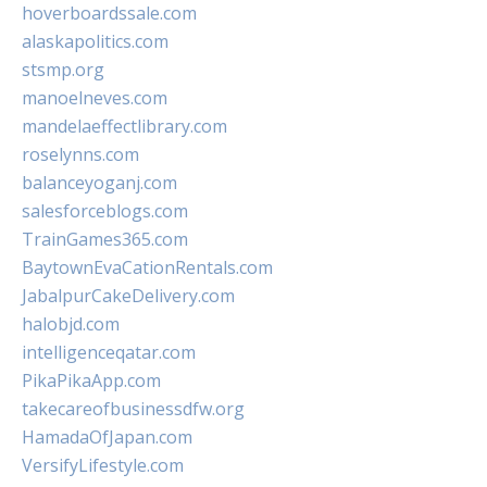
hoverboardssale.com
alaskapolitics.com
stsmp.org
manoelneves.com
mandelaeffectlibrary.com
roselynns.com
balanceyoganj.com
salesforceblogs.com
TrainGames365.com
BaytownEvaCationRentals.com
JabalpurCakeDelivery.com
halobjd.com
intelligenceqatar.com
PikaPikaApp.com
takecareofbusinessdfw.org
HamadaOfJapan.com
VersifyLifestyle.com