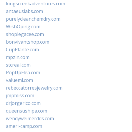
kingscreekadventures.com
antaeuslabs.com
purelycleanchemdry.com
WishOping.com
shoplegacee.com
bonvivantshop.com
CupPlante.com
mpzin.com
stcreal.com
PopUpFlea.com
valueml.com
rebeccatorresjewelry.com
jmpbliss.com
drjorgerico.com
queensushipa.com
wendyweimerdds.com
ameri-camp.com