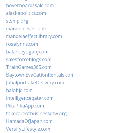
hoverboardssale.com
alaskapolitics.com
stsmp.org
manoelneves.com
mandelaeffectlibrary.com
roselynns.com
balanceyoganj.com
salesforceblogs.com
TrainGames365.com
BaytownEvaCationRentals.com
JabalpurCakeDelivery.com
halobjd.com
intelligenceqatar.com
PikaPikaApp.com
takecareofbusinessdfw.org
HamadaOfJapan.com
VersifyLifestyle.com