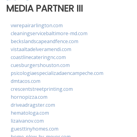
MEDIA PARTNER III
vwrepairarlington.com
cleaningservicebaltimore-md.com
beckslandscapeandfence.com
vistaaltadelveramendi.com
coastlinecateringnc.com
cuesburgershouston.com
psicologiaespecializadaencampeche.com
dmtacos.com
crescentstreetprinting.com
hornopizza.com
driveadragster.com
hematologa.com
lizaivanov.com
guesttinyhomes.com
home-plow-by-meyer.com