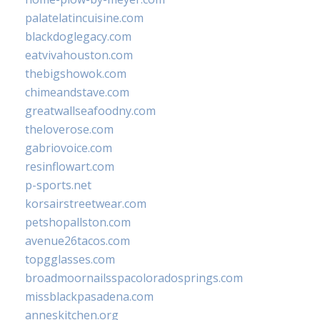
palatelatincuisine.com
blackdoglegacy.com
eatvivahouston.com
thebigshowok.com
chimeandstave.com
greatwallseafoodny.com
theloverose.com
gabriovoice.com
resinflowart.com
p-sports.net
korsairstreetwear.com
petshopallston.com
avenue26tacos.com
topgglasses.com
broadmoornailsspacoloradosprings.com
missblackpasadena.com
anneskitchen.org