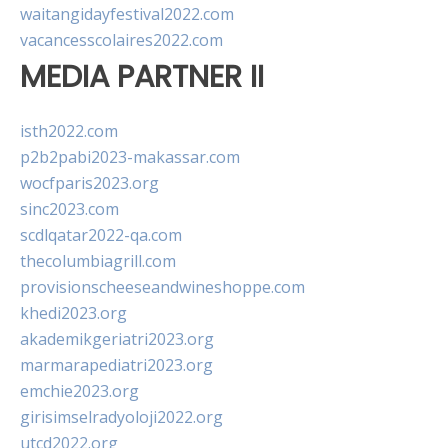
waitangidayfestival2022.com
vacancesscolaires2022.com
MEDIA PARTNER II
isth2022.com
p2b2pabi2023-makassar.com
wocfparis2023.org
sinc2023.com
scdlqatar2022-qa.com
thecolumbiagrill.com
provisionscheeseandwineshoppe.com
khedi2023.org
akademikgeriatri2023.org
marmarapediatri2023.org
emchie2023.org
girisimselradyoloji2022.org
utcd2022.org