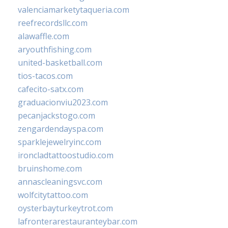
valenciamarketytaqueria.com
reefrecordsllc.com
alawaffle.com
aryouthfishing.com
united-basketball.com
tios-tacos.com
cafecito-satx.com
graduacionviu2023.com
pecanjackstogo.com
zengardendayspa.com
sparklejewelryinc.com
ironcladtattoostudio.com
bruinshome.com
annascleaningsvc.com
wolfcitytattoo.com
oysterbayturkeytrot.com
lafronterarestauranteybar.com