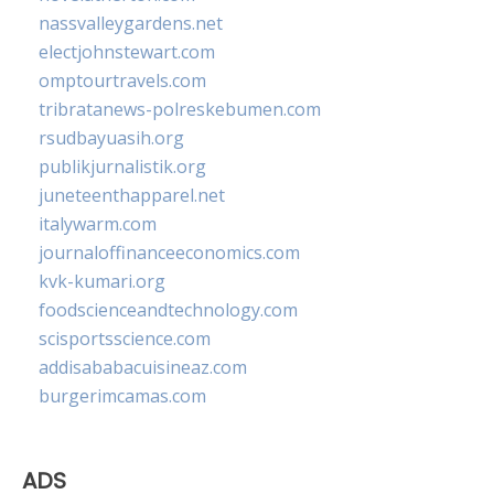
nassvalleygardens.net
electjohnstewart.com
omptourtravels.com
tribratanews-polreskebumen.com
rsudbayuasih.org
publikjurnalistik.org
juneteenthapparel.net
italywarm.com
journaloffinanceeconomics.com
kvk-kumari.org
foodscienceandtechnology.com
scisportsscience.com
addisababacuisineaz.com
burgerimcamas.com
ADS