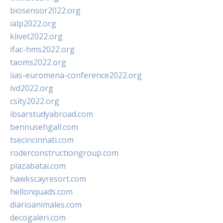
biosensor2022.org
ialp2022.org
klivet2022.org
ifac-hms2022.org
taoms2022.org
iias-euromena-conference2022.org
ivd2022.org
csity2022.org
ibsarstudyabroad.com
bennusehgall.com
tsecincinnati.com
roderconstructiongroup.com
plazabatai.com
hawkscayresort.com
hellonquads.com
diarioanimales.com
decogaleri.com