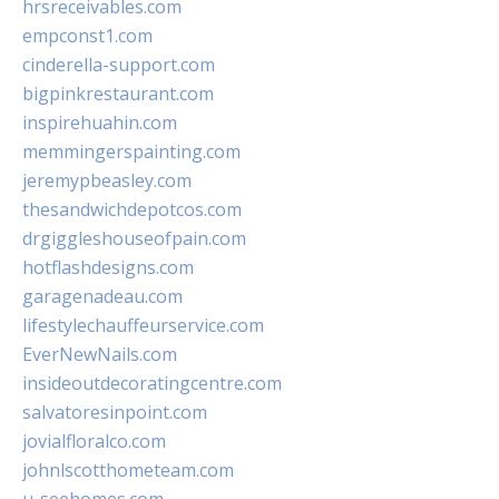
hrsreceivables.com
empconst1.com
cinderella-support.com
bigpinkrestaurant.com
inspirehuahin.com
memmingerspainting.com
jeremypbeasley.com
thesandwichdepotcos.com
drgiggleshouseofpain.com
hotflashdesigns.com
garagenadeau.com
lifestylechauffeurservice.com
EverNewNails.com
insideoutdecoratingcentre.com
salvatoresinpoint.com
jovialfloralco.com
johnlscotthometeam.com