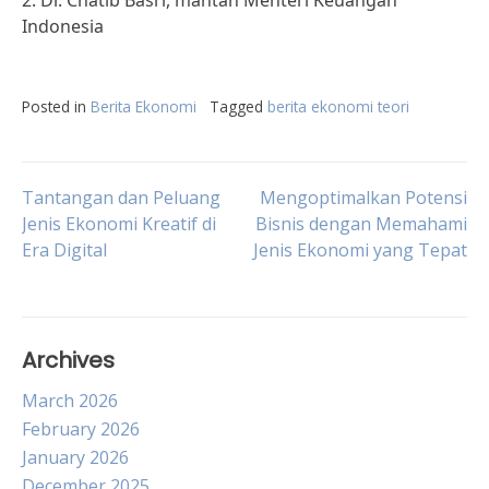
2. Dr. Chatib Basri, mantan Menteri Keuangan
Indonesia
Posted in
Berita Ekonomi
Tagged
berita ekonomi teori
Post
Tantangan dan Peluang
Mengoptimalkan Potensi
Jenis Ekonomi Kreatif di
Bisnis dengan Memahami
Era Digital
Jenis Ekonomi yang Tepat
navigation
Archives
March 2026
February 2026
January 2026
December 2025