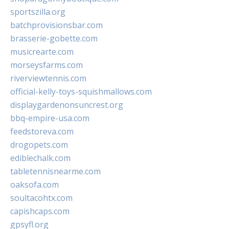
sportszilla.org
batchprovisionsbar.com
brasserie-gobette.com
musicrearte.com
morseysfarms.com
riverviewtennis.com
official-kelly-toys-squishmallows.com
displaygardenonsuncrest.org
bbq-empire-usa.com
feedstoreva.com
drogopets.com
ediblechalk.com
tabletennisnearme.com
oaksofa.com
soultacohtx.com
capishcaps.com
gpsyfl.org