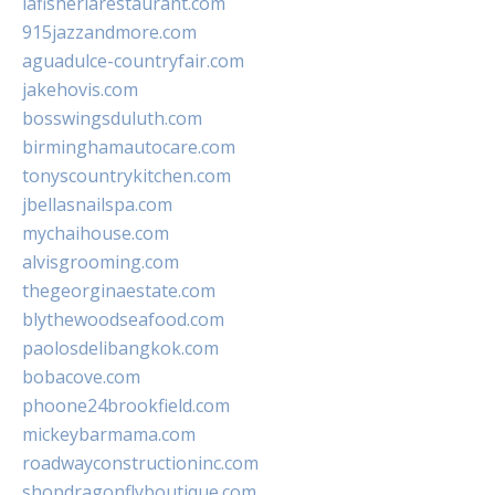
lafisheriarestaurant.com
915jazzandmore.com
aguadulce-countryfair.com
jakehovis.com
bosswingsduluth.com
birminghamautocare.com
tonyscountrykitchen.com
jbellasnailspa.com
mychaihouse.com
alvisgrooming.com
thegeorginaestate.com
blythewoodseafood.com
paolosdelibangkok.com
bobacove.com
phoone24brookfield.com
mickeybarmama.com
roadwayconstructioninc.com
shopdragonflyboutique.com