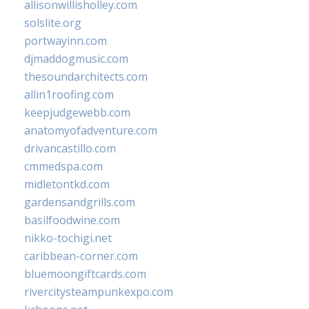
allisonwillisholley.com
solslite.org
portwayinn.com
djmaddogmusic.com
thesoundarchitects.com
allin1roofing.com
keepjudgewebb.com
anatomyofadventure.com
drivancastillo.com
cmmedspa.com
midletontkd.com
gardensandgrills.com
basilfoodwine.com
nikko-tochigi.net
caribbean-corner.com
bluemoongiftcards.com
rivercitysteampunkexpo.com