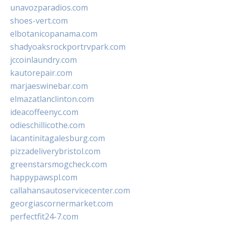
unavozparadios.com
shoes-vert.com
elbotanicopanama.com
shadyoaksrockportrvpark.com
jccoinlaundry.com
kautorepair.com
marjaeswinebar.com
elmazatlanclinton.com
ideacoffeenyc.com
odieschillicothe.com
lacantinitagalesburg.com
pizzadeliverybristol.com
greenstarsmogcheck.com
happypawspl.com
callahansautoservicecenter.com
georgiascornermarket.com
perfectfit24-7.com