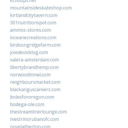
kchoops.net
mountainsideskateshop.com
kirtlandcitytavern.com
301nutritionspot.com
ammos-stores.com
loceanecreations.com
birdsongridgefarm.com
joiedevivblog.com
valera-amsterdam.com
libertybrandhemp.com
norwoodinnwi.com
neighboursmarket.com
blackanguscareers.com
bolesfororegon.com
bodega-ole.com
thestreamlinerlounge.com
mestrinorubanofc.com
novelatherton.com