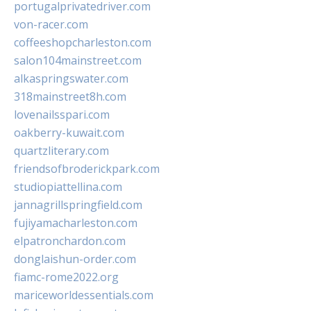
portugalprivatedriver.com
von-racer.com
coffeeshopcharleston.com
salon104mainstreet.com
alkaspringswater.com
318mainstreet8h.com
lovenailsspari.com
oakberry-kuwait.com
quartzliterary.com
friendsofbroderickpark.com
studiopiattellina.com
jannagrillspringfield.com
fujiyamacharleston.com
elpatronchardon.com
donglaishun-order.com
fiamc-rome2022.org
mariceworldessentials.com