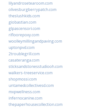
lilyandrosetearoom.com
olivesburgberrypatch.com
theslushkids.com
giobastian.com
glpascensori.com
rifloorepoxy.com
woolleymillingandpaving.com
uptonpvd.com
2troublegrill.com
casateranga.com
sticksandstonesstudiooh.com
walkers-treeservice.com
shopmossi.com
untamedcollectivesd.com
mxpwellness.com
infernocanine.com
thepaperhousecollection.com