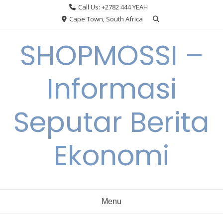
Skip
Call Us: +2782 444 YEAH
to
Cape Town, South Africa
content
SHOPMOSSI –
Informasi
Seputar Berita
Ekonomi
Menu