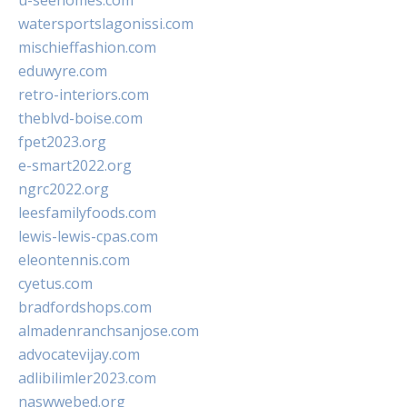
u-seehomes.com
watersportslagonissi.com
mischieffashion.com
eduwyre.com
retro-interiors.com
theblvd-boise.com
fpet2023.org
e-smart2022.org
ngrc2022.org
leesfamilyfoods.com
lewis-lewis-cpas.com
eleontennis.com
cyetus.com
bradfordshops.com
almadenranchsanjose.com
advocatevijay.com
adlibilimler2023.com
naswwebed.org