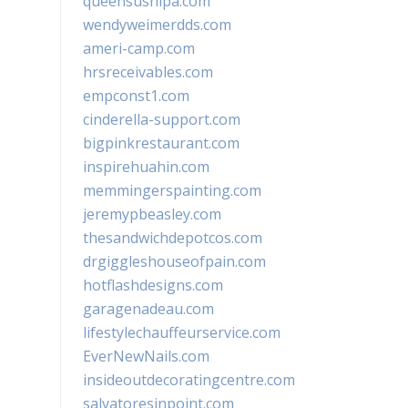
queensushipa.com
wendyweimerdds.com
ameri-camp.com
hrsreceivables.com
empconst1.com
cinderella-support.com
bigpinkrestaurant.com
inspirehuahin.com
memmingerspainting.com
jeremypbeasley.com
thesandwichdepotcos.com
drgiggleshouseofpain.com
hotflashdesigns.com
garagenadeau.com
lifestylechauffeurservice.com
EverNewNails.com
insideoutdecoratingcentre.com
salvatoresinpoint.com