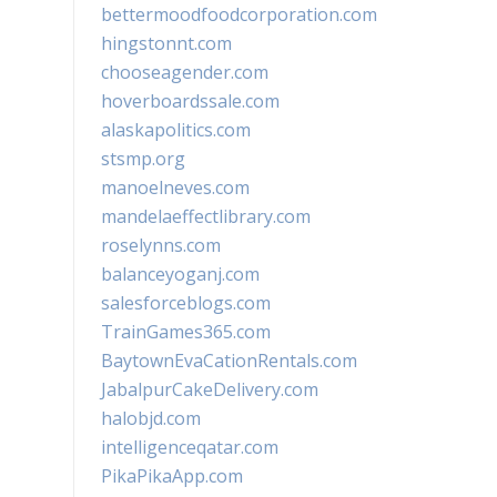
bettermoodfoodcorporation.com
hingstonnt.com
chooseagender.com
hoverboardssale.com
alaskapolitics.com
stsmp.org
manoelneves.com
mandelaeffectlibrary.com
roselynns.com
balanceyoganj.com
salesforceblogs.com
TrainGames365.com
BaytownEvaCationRentals.com
JabalpurCakeDelivery.com
halobjd.com
intelligenceqatar.com
PikaPikaApp.com