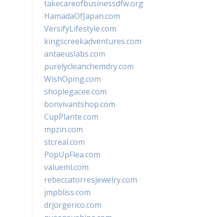
takecareofbusinessdfw.org
HamadaOfJapan.com
VersifyLifestyle.com
kingscreekadventures.com
antaeuslabs.com
purelycleanchemdry.com
WishOping.com
shoplegacee.com
bonvivantshop.com
CupPlante.com
mpzin.com
stcreal.com
PopUpFlea.com
valueml.com
rebeccatorresjewelry.com
jmpbliss.com
drjorgerico.com