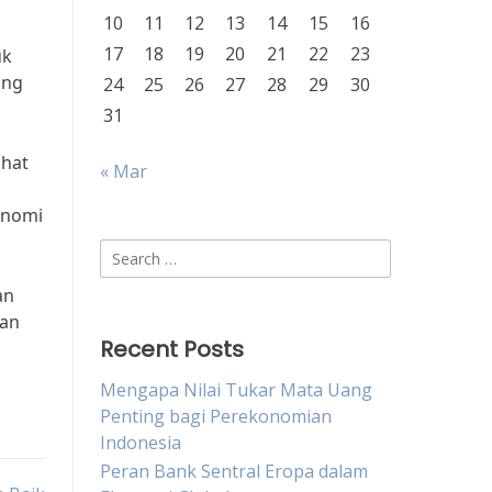
10
11
12
13
14
15
16
17
18
19
20
21
22
23
uk
ang
24
25
26
27
28
29
30
31
ihat
« Mar
onomi
Search
for:
an
kan
Recent Posts
Mengapa Nilai Tukar Mata Uang
Penting bagi Perekonomian
Indonesia
Peran Bank Sentral Eropa dalam