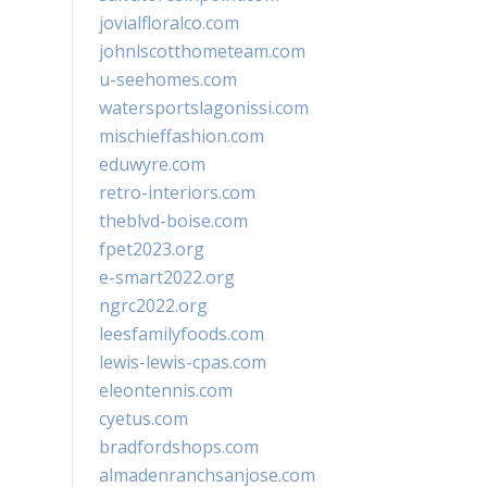
jovialfloralco.com
johnlscotthometeam.com
u-seehomes.com
watersportslagonissi.com
mischieffashion.com
eduwyre.com
retro-interiors.com
theblvd-boise.com
fpet2023.org
e-smart2022.org
ngrc2022.org
leesfamilyfoods.com
lewis-lewis-cpas.com
eleontennis.com
cyetus.com
bradfordshops.com
almadenranchsanjose.com