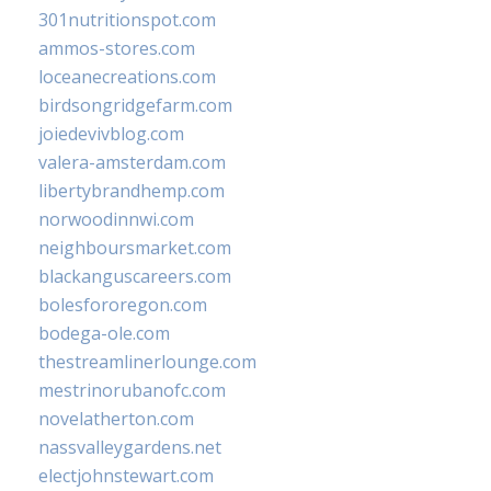
301nutritionspot.com
ammos-stores.com
loceanecreations.com
birdsongridgefarm.com
joiedevivblog.com
valera-amsterdam.com
libertybrandhemp.com
norwoodinnwi.com
neighboursmarket.com
blackanguscareers.com
bolesfororegon.com
bodega-ole.com
thestreamlinerlounge.com
mestrinorubanofc.com
novelatherton.com
nassvalleygardens.net
electjohnstewart.com