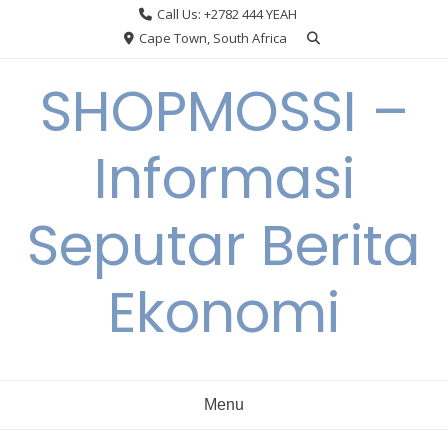
Skip
Call Us: +2782 444 YEAH
to
Cape Town, South Africa
content
SHOPMOSSI –
Informasi
Seputar Berita
Ekonomi
Menu