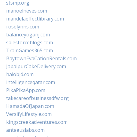
stsmp.org
manoelneves.com
mandelaeffectlibrary.com
roselynns.com
balanceyoganj.com
salesforceblogs.com
TrainGames365.com
BaytownEvaCationRentals.com
JabalpurCakeDelivery.com
halobjd.com
intelligenceqatar.com
PikaPikaApp.com
takecareofbusinessdfw.org
HamadaOfJapan.com
VersifyLifestyle.com
kingscreekadventures.com
antaeuslabs.com