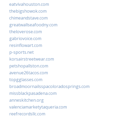
eatvivahouston.com
thebigshowok.com
chimeandstave.com
greatwallseafoodny.com
theloverose.com
gabriovoice.com
resinflowart.com
p-sports.net
korsairstreetwear.com
petshopallston.com
avenue26tacos.com
topgglasses.com
broadmoornailsspacoloradosprings.com
missblackpasadena.com
anneskitchen.org
valenciamarketytaqueria.com
reefrecordsllc.com