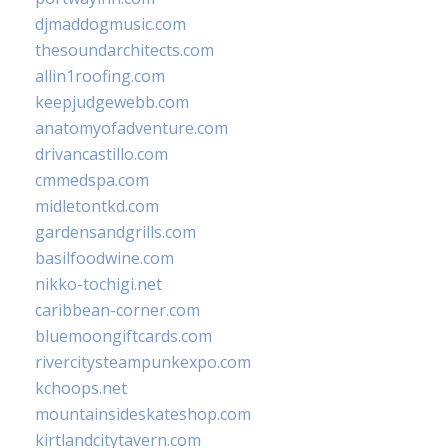
djmaddogmusic.com
thesoundarchitects.com
allin1roofing.com
keepjudgewebb.com
anatomyofadventure.com
drivancastillo.com
cmmedspa.com
midletontkd.com
gardensandgrills.com
basilfoodwine.com
nikko-tochigi.net
caribbean-corner.com
bluemoongiftcards.com
rivercitysteampunkexpo.com
kchoops.net
mountainsideskateshop.com
kirtlandcitytavern.com