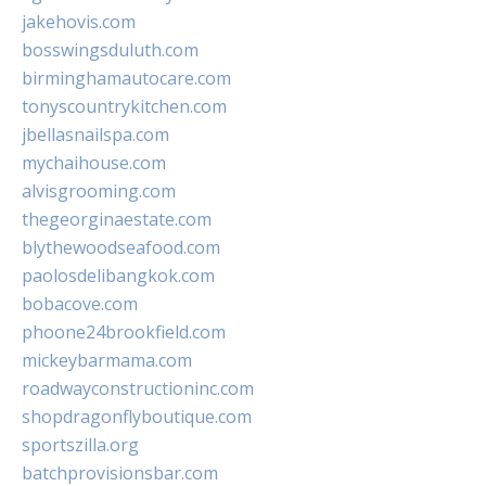
jakehovis.com
bosswingsduluth.com
birminghamautocare.com
tonyscountrykitchen.com
jbellasnailspa.com
mychaihouse.com
alvisgrooming.com
thegeorginaestate.com
blythewoodseafood.com
paolosdelibangkok.com
bobacove.com
phoone24brookfield.com
mickeybarmama.com
roadwayconstructioninc.com
shopdragonflyboutique.com
sportszilla.org
batchprovisionsbar.com