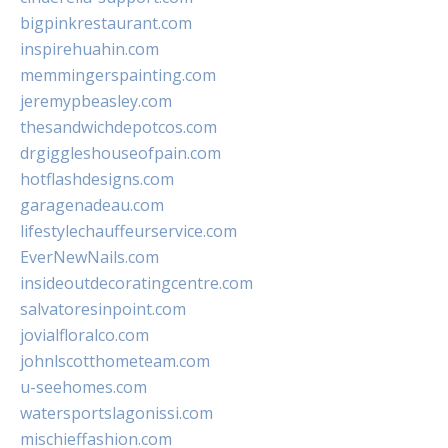
bigpinkrestaurant.com
inspirehuahin.com
memmingerspainting.com
jeremypbeasley.com
thesandwichdepotcos.com
drgiggleshouseofpain.com
hotflashdesigns.com
garagenadeau.com
lifestylechauffeurservice.com
EverNewNails.com
insideoutdecoratingcentre.com
salvatoresinpoint.com
jovialfloralco.com
johnlscotthometeam.com
u-seehomes.com
watersportslagonissi.com
mischieffashion.com