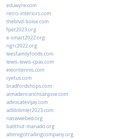
eduwyre.com
retro-interiors.com
theblvd-boise.com
fpet2023.org
e-smart2022.org
ngrc2022.org
leesfamilyfoods.com
lewis-lewis-cpas.com
eleontennis.com
cyetus.com
bradfordshops.com
almadenranchsanjose.com
advocatevijay.com
adlibilimler2023.com
naswwebed.org
balithut-manado.org
alteregotradingcompany.org