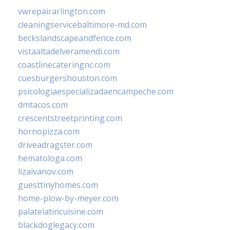
vwrepairarlington.com
cleaningservicebaltimore-md.com
beckslandscapeandfence.com
vistaaltadelveramendi.com
coastlinecateringnc.com
cuesburgershouston.com
psicologiaespecializadaencampeche.com
dmtacos.com
crescentstreetprinting.com
hornopizza.com
driveadragster.com
hematologa.com
lizaivanov.com
guesttinyhomes.com
home-plow-by-meyer.com
palatelatincuisine.com
blackdoglegacy.com