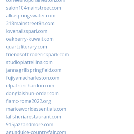
coffeeshopcharleston.com
salon104mainstreet.com
alkaspringswater.com
318mainstreet8h.com
lovenailsspari.com
oakberry-kuwait.com
quartzliterary.com
friendsofbroderickpark.com
studiopiattellina.com
jannagrillspringfield.com
fujiyamacharleston.com
elpatronchardon.com
donglaishun-order.com
fiamc-rome2022.org
mariceworldessentials.com
lafisheriarestaurant.com
915jazzandmore.com
aguadulce-countryfair.com