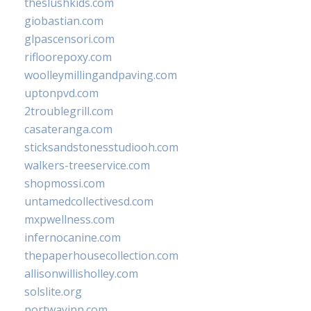
theslushkids.com
giobastian.com
glpascensori.com
rifloorepoxy.com
woolleymillingandpaving.com
uptonpvd.com
2troublegrill.com
casateranga.com
sticksandstonesstudiooh.com
walkers-treeservice.com
shopmossi.com
untamedcollectivesd.com
mxpwellness.com
infernocanine.com
thepaperhousecollection.com
allisonwillisholley.com
solslite.org
portwayinn.com