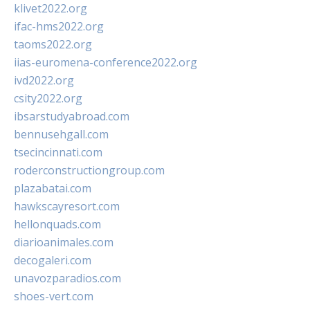
klivet2022.org
ifac-hms2022.org
taoms2022.org
iias-euromena-conference2022.org
ivd2022.org
csity2022.org
ibsarstudyabroad.com
bennusehgall.com
tsecincinnati.com
roderconstructiongroup.com
plazabatai.com
hawkscayresort.com
hellonquads.com
diarioanimales.com
decogaleri.com
unavozparadios.com
shoes-vert.com