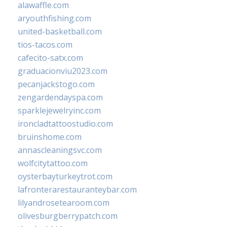
alawaffle.com
aryouthfishing.com
united-basketball.com
tios-tacos.com
cafecito-satx.com
graduacionviu2023.com
pecanjackstogo.com
zengardendayspa.com
sparklejewelryinc.com
ironcladtattoostudio.com
bruinshome.com
annascleaningsvc.com
wolfcitytattoo.com
oysterbayturkeytrot.com
lafronterarestauranteybar.com
lilyandrosetearoom.com
olivesburgberrypatch.com