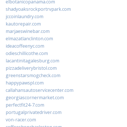
elbotanicopanama.com
shadyoaksrockportrvpark.com
jccoinlaundry.com
kautorepair.com
marjaeswinebar.com
elmazatlanclinton.com
ideacoffeenyc.com
odieschillicothe.com
lacantinitagalesburg.com
pizzadeliverybristol.com
greenstarsmogcheck.com
happypawspl.com
callahansautoservicecenter.com
georgiascornermarket.com
perfectfit24-7.com
portugalprivatedriver.com
von-racer.com