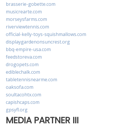
brasserie-gobette.com
musicrearte.com
morseysfarms.com
riverviewtennis.com
official-kelly-toys-squishmallows.com
displaygardenonsuncrest.org
bbq-empire-usa.com
feedstoreva.com
drogopets.com
ediblechalk.com
tabletennisnearme.com
oaksofa.com
soultacohtx.com
capishcaps.com
gpsyfl.org
MEDIA PARTNER III