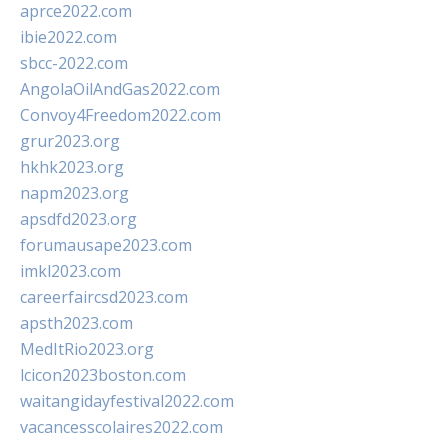
aprce2022.com
ibie2022.com
sbcc-2022.com
AngolaOilAndGas2022.com
Convoy4Freedom2022.com
grur2023.org
hkhk2023.org
napm2023.org
apsdfd2023.org
forumausape2023.com
imkl2023.com
careerfaircsd2023.com
apsth2023.com
MedItRio2023.org
lcicon2023boston.com
waitangidayfestival2022.com
vacancesscolaires2022.com