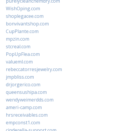
purelycleanchemdry.com
WishOping.com
shoplegacee.com
bonvivantshop.com
CupPlante.com
mpzin.com
stcreal.com
PopUpFlea.com
valueml.com
rebeccatorresjewelry.com
jmpbliss.com
drjorgerico.com
queensushipa.com
wendyweimerdds.com
ameri-camp.com
hrsreceivables.com
empconst1.com
cinderella-support.com