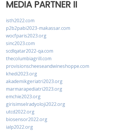
MEDIA PARTNER II
isth2022.com
p2b2pabi2023-makassar.com
wocfparis2023.org
sinc2023.com
scdlqatar2022-qa.com
thecolumbiagrill.com
provisionscheeseandwineshoppe.com
khedi2023.org
akademikgeriatri2023.org
marmarapediatri2023.org
emchie2023.org
girisimselradyoloji2022.org
utcd2022.org
biosensor2022.org
ialp2022.org