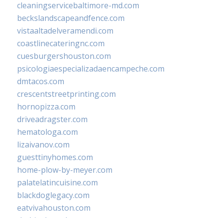
cleaningservicebaltimore-md.com
beckslandscapeandfence.com
vistaaltadelveramendi.com
coastlinecateringnc.com
cuesburgershouston.com
psicologiaespecializadaencampeche.com
dmtacos.com
crescentstreetprinting.com
hornopizza.com
driveadragster.com
hematologa.com
lizaivanov.com
guesttinyhomes.com
home-plow-by-meyer.com
palatelatincuisine.com
blackdoglegacy.com
eatvivahouston.com