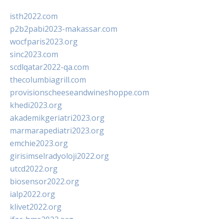
isth2022.com
p2b2pabi2023-makassar.com
wocfparis2023.org
sinc2023.com
scdlqatar2022-qa.com
thecolumbiagrill.com
provisionscheeseandwineshoppe.com
khedi2023.org
akademikgeriatri2023.org
marmarapediatri2023.org
emchie2023.org
girisimselradyoloji2022.org
utcd2022.org
biosensor2022.org
ialp2022.org
klivet2022.org