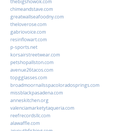
thebigshowok.com
chimeandstave.com
greatwallseafoodny.com
theloverose.com
gabriovoice.com
resinflowart.com
p-sports.net
korsairstreetwear.com
petshopallston.com
avenue26tacos.com
topgglasses.com
broadmoornailsspacoloradosprings.com
missblackpasadena.com
anneskitchen.org
valenciamarketytaqueria.com
reefrecordsllc.com
alawaffle.com
aryouthfishing.com