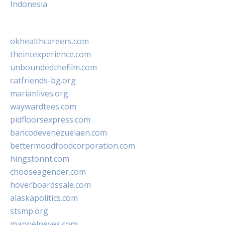
Indonesia
okhealthcareers.com
theintexperience.com
unboundedthefilm.com
catfriends-bg.org
marianlives.org
waywardtees.com
pidfloorsexpress.com
bancodevenezuelaen.com
bettermoodfoodcorporation.com
hingstonnt.com
chooseagender.com
hoverboardssale.com
alaskapolitics.com
stsmp.org
manoelneves.com