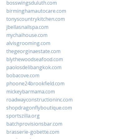
bosswingsduluth.com
birminghamautocare.com
tonyscountrykitchen.com
jbellasnailspa.com
mychaihouse.com
alvisgrooming.com
thegeorginaestate.com
blythewoodseafood.com
paolosdelibangkok.com
bobacove.com
phoone24brookfield.com
mickeybarmama.com
roadwayconstructioninc.com
shopdragonflyboutique.com
sportszilla.org
batchprovisionsbar.com
brasserie-gobette.com