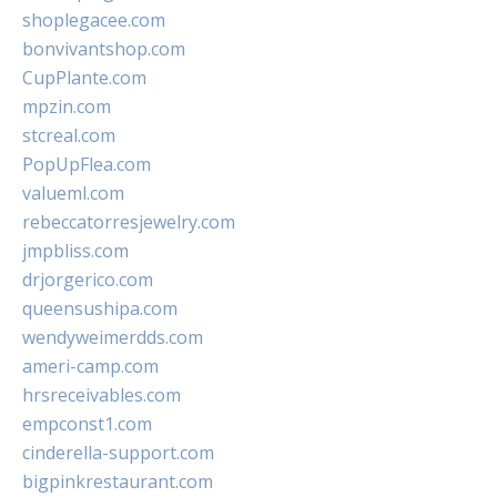
shoplegacee.com
bonvivantshop.com
CupPlante.com
mpzin.com
stcreal.com
PopUpFlea.com
valueml.com
rebeccatorresjewelry.com
jmpbliss.com
drjorgerico.com
queensushipa.com
wendyweimerdds.com
ameri-camp.com
hrsreceivables.com
empconst1.com
cinderella-support.com
bigpinkrestaurant.com