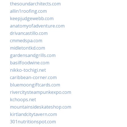
thesoundarchitects.com
allin1roofing.com
keepjudgewebb.com
anatomyofadventure.com
drivancastillo.com
cmmedspa.com
midletontkd.com
gardensandgrills.com
basilfoodwine.com
nikko-tochigi.net
caribbean-corner.com
bluemoongiftcards.com
rivercitysteampunkexpo.com
kchoops.net
mountainsideskateshop.com
kirtlandcitytavern.com
301nutritionspot.com