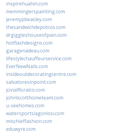
inspirehuahin.com
memmingerspainting.com
jeremypbeasley.com
thesandwichdepotcos.com
drgiggleshouseofpain.com
hotflashdesigns.com
garagenadeau.com
lifestylechauffeurservice.com
EverNewNails.com
insideoutdecoratingcentre.com
salvatoresinpoint.com
jovialfloralco.com
johnlscotthometeam.com
u-seehomes.com
watersportslagonissi.com
mischieffashion.com
eduwyre.com