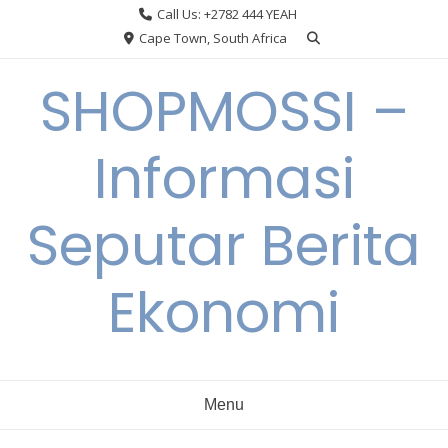
Skip
Call Us: +2782 444 YEAH
to
Cape Town, South Africa
content
SHOPMOSSI –
Informasi
Seputar Berita
Ekonomi
Menu