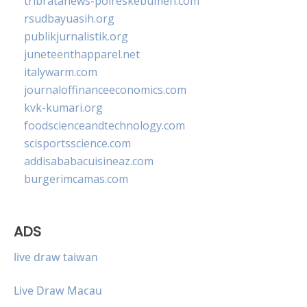
tribratanews-polreskebumen.com
rsudbayuasih.org
publikjurnalistik.org
juneteenthapparel.net
italywarm.com
journaloffinanceeconomics.com
kvk-kumari.org
foodscienceandtechnology.com
scisportsscience.com
addisababacuisineaz.com
burgerimcamas.com
ADS
live draw taiwan
Live Draw Macau