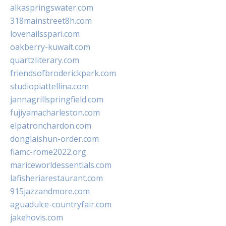
alkaspringswater.com
318mainstreet8h.com
lovenailsspari.com
oakberry-kuwait.com
quartzliterary.com
friendsofbroderickpark.com
studiopiattellina.com
jannagrillspringfield.com
fujiyamacharleston.com
elpatronchardon.com
donglaishun-order.com
fiamc-rome2022.org
mariceworldessentials.com
lafisheriarestaurant.com
915jazzandmore.com
aguadulce-countryfair.com
jakehovis.com