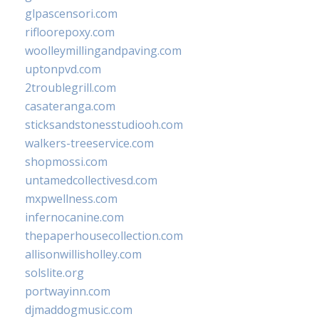
glpascensori.com
rifloorepoxy.com
woolleymillingandpaving.com
uptonpvd.com
2troublegrill.com
casateranga.com
sticksandstonesstudiooh.com
walkers-treeservice.com
shopmossi.com
untamedcollectivesd.com
mxpwellness.com
infernocanine.com
thepaperhousecollection.com
allisonwillisholley.com
solslite.org
portwayinn.com
djmaddogmusic.com