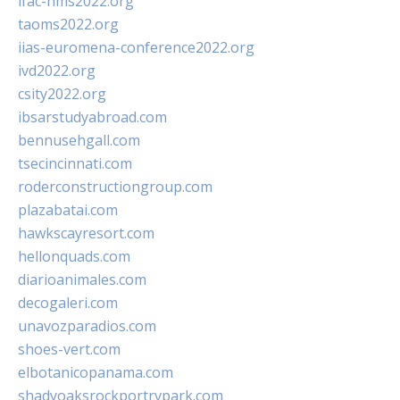
ifac-hms2022.org
taoms2022.org
iias-euromena-conference2022.org
ivd2022.org
csity2022.org
ibsarstudyabroad.com
bennusehgall.com
tsecincinnati.com
roderconstructiongroup.com
plazabatai.com
hawkscayresort.com
hellonquads.com
diarioanimales.com
decogaleri.com
unavozparadios.com
shoes-vert.com
elbotanicopanama.com
shadyoaksrockportrvpark.com