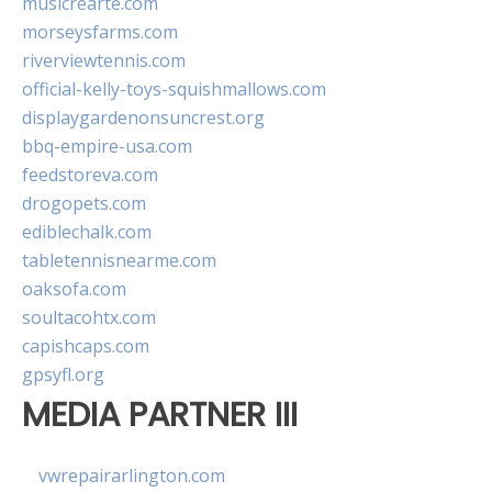
musicrearte.com
morseysfarms.com
riverviewtennis.com
official-kelly-toys-squishmallows.com
displaygardenonsuncrest.org
bbq-empire-usa.com
feedstoreva.com
drogopets.com
ediblechalk.com
tabletennisnearme.com
oaksofa.com
soultacohtx.com
capishcaps.com
gpsyfl.org
MEDIA PARTNER III
vwrepairarlington.com