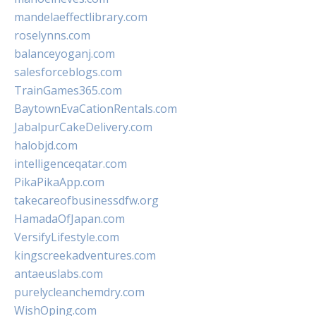
mandelaeffectlibrary.com
roselynns.com
balanceyoganj.com
salesforceblogs.com
TrainGames365.com
BaytownEvaCationRentals.com
JabalpurCakeDelivery.com
halobjd.com
intelligenceqatar.com
PikaPikaApp.com
takecareofbusinessdfw.org
HamadaOfJapan.com
VersifyLifestyle.com
kingscreekadventures.com
antaeuslabs.com
purelycleanchemdry.com
WishOping.com