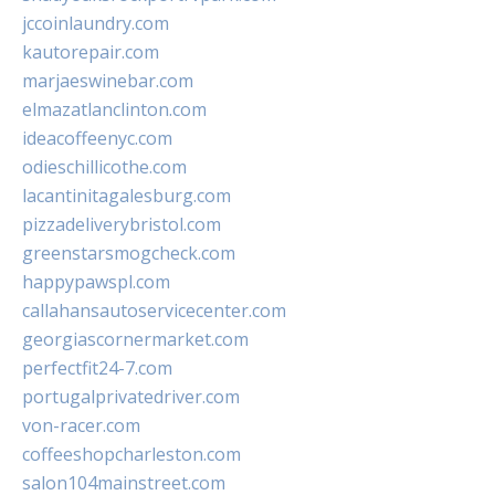
jccoinlaundry.com
kautorepair.com
marjaeswinebar.com
elmazatlanclinton.com
ideacoffeenyc.com
odieschillicothe.com
lacantinitagalesburg.com
pizzadeliverybristol.com
greenstarsmogcheck.com
happypawspl.com
callahansautoservicecenter.com
georgiascornermarket.com
perfectfit24-7.com
portugalprivatedriver.com
von-racer.com
coffeeshopcharleston.com
salon104mainstreet.com