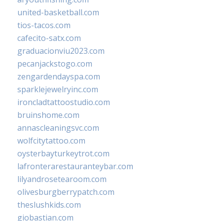
united-basketball.com
tios-tacos.com
cafecito-satx.com
graduacionviu2023.com
pecanjackstogo.com
zengardendayspa.com
sparklejewelryinc.com
ironcladtattoostudio.com
bruinshome.com
annascleaningsvc.com
wolfcitytattoo.com
oysterbayturkeytrot.com
lafronterarestauranteybar.com
lilyandrosetearoom.com
olivesburgberrypatch.com
theslushkids.com
giobastian.com