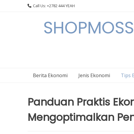
Skip
Call Us: +2782 444 YEAH
to
content
SHOPMOSSI 
Berita Ekonomi
Jenis Ekonomi
Tips 
Panduan Praktis Eko
Mengoptimalkan Pe