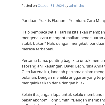
Posted on
October 31, 2024
by
adminsho
Panduan Praktis Ekonomi Premium: Cara Men
Halo pembaca setia! Hari ini kita akan memb
mengenai cara mengoptimalkan pengeluaran An
stabil, bukan? Nah, dengan mengikuti pandua
merasa terbebani.
Pertama-tama, penting bagi kita untuk mema
seorang ahli keuangan, David Bach, “Jika And
Oleh karena itu, langkah pertama dalam me
bulanan. Dengan memiliki anggaran yang terp
mengalokasikan dana dengan bijak.
Selain itu, jangan lupa untuk selalu memban
pakar ekonomi, John Smith, “Dengan memband