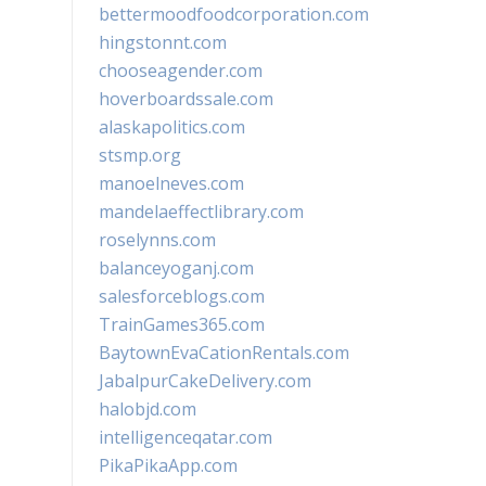
bettermoodfoodcorporation.com
hingstonnt.com
chooseagender.com
hoverboardssale.com
alaskapolitics.com
stsmp.org
manoelneves.com
mandelaeffectlibrary.com
roselynns.com
balanceyoganj.com
salesforceblogs.com
TrainGames365.com
BaytownEvaCationRentals.com
JabalpurCakeDelivery.com
halobjd.com
intelligenceqatar.com
PikaPikaApp.com