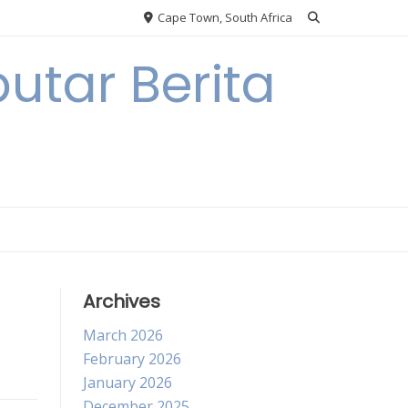
Cape Town, South Africa
utar Berita
Archives
March 2026
February 2026
January 2026
December 2025