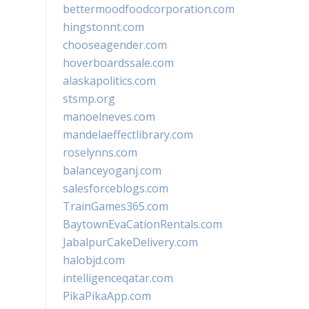
bettermoodfoodcorporation.com
hingstonnt.com
chooseagender.com
hoverboardssale.com
alaskapolitics.com
stsmp.org
manoelneves.com
mandelaeffectlibrary.com
roselynns.com
balanceyoganj.com
salesforceblogs.com
TrainGames365.com
BaytownEvaCationRentals.com
JabalpurCakeDelivery.com
halobjd.com
intelligenceqatar.com
PikaPikaApp.com