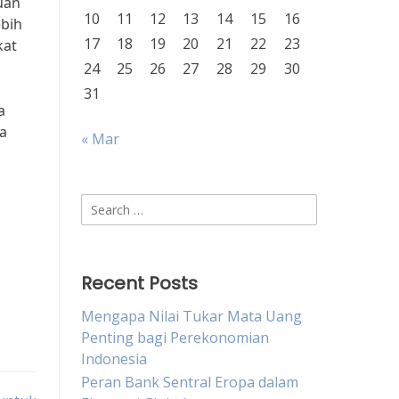
uan
10
11
12
13
14
15
16
ebih
17
18
19
20
21
22
23
kat
24
25
26
27
28
29
30
31
a
a
« Mar
Search
for:
Recent Posts
Mengapa Nilai Tukar Mata Uang
Penting bagi Perekonomian
Indonesia
Peran Bank Sentral Eropa dalam