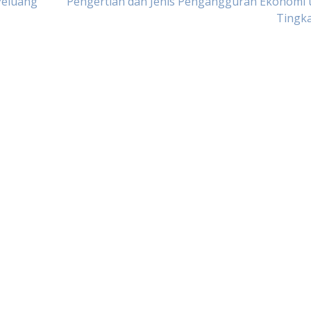
Peluang
Pengertian dan Jenis Pengangguran Ekonomi 
Tingka