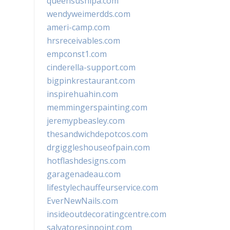
queensushipa.com
wendyweimerdds.com
ameri-camp.com
hrsreceivables.com
empconst1.com
cinderella-support.com
bigpinkrestaurant.com
inspirehuahin.com
memmingerspainting.com
jeremypbeasley.com
thesandwichdepotcos.com
drgiggleshouseofpain.com
hotflashdesigns.com
garagenadeau.com
lifestylechauffeurservice.com
EverNewNails.com
insideoutdecoratingcentre.com
salvatoresinpoint.com