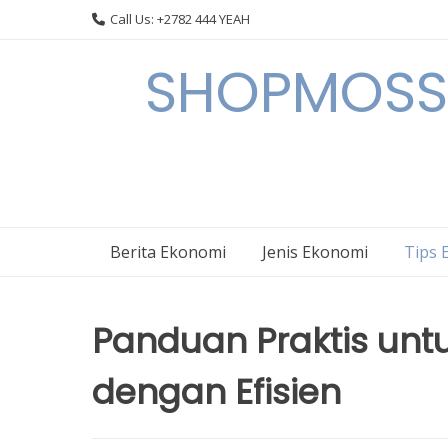
Skip
Call Us: +2782 444 YEAH
to
content
SHOPMOSSI 
Berita Ekonomi
Jenis Ekonomi
Tips 
Panduan Praktis unt
dengan Efisien