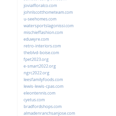
jovialfloralco.com
johnlscotthometeam.com
u-seehomes.com
watersportslagonissi.com
mischieffashion.com
eduwyre.com
retro-interiors.com
theblvd-boise.com
fpet2023.org
e-smart2022.org
ngrc2022.org
leesfamilyfoods.com
lewis-lewis-cpas.com
eleontennis.com
cyetus.com
bradfordshops.com
almadenranchsanjose.com