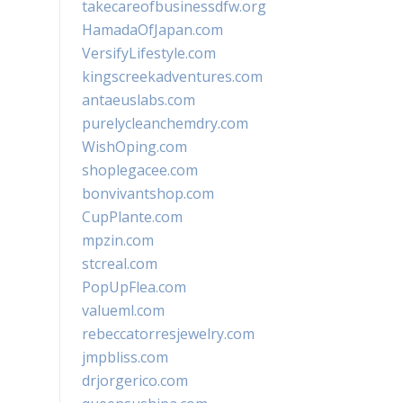
takecareofbusinessdfw.org
HamadaOfJapan.com
VersifyLifestyle.com
kingscreekadventures.com
antaeuslabs.com
purelycleanchemdry.com
WishOping.com
shoplegacee.com
bonvivantshop.com
CupPlante.com
mpzin.com
stcreal.com
PopUpFlea.com
valueml.com
rebeccatorresjewelry.com
jmpbliss.com
drjorgerico.com