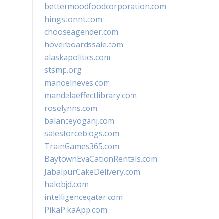
bettermoodfoodcorporation.com
hingstonnt.com
chooseagender.com
hoverboardssale.com
alaskapolitics.com
stsmp.org
manoelneves.com
mandelaeffectlibrary.com
roselynns.com
balanceyoganj.com
salesforceblogs.com
TrainGames365.com
BaytownEvaCationRentals.com
JabalpurCakeDelivery.com
halobjd.com
intelligenceqatar.com
PikaPikaApp.com