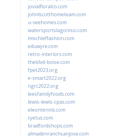
jovialfloralco.com
johnlscotthometeam.com
u-seehomes.com
watersportslagonissi.com
mischieffashion.com
eduwyre.com
retro-interiors.com
theblvd-boise.com
fpet2023.org
e-smart2022.org
ngrc2022.org
leesfamilyfoods.com
lewis-lewis-cpas.com
eleontennis.com
cyetus.com
bradfordshops.com
almadenranchsanjose.com