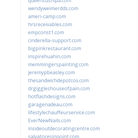
queensushipa.com
wendyweimerdds.com
ameri-camp.com
hrsreceivables.com
empconst1.com
cinderella-support.com
bigpinkrestaurant.com
inspirehuahin.com
memmingerspainting.com
jeremypbeasley.com
thesandwichdepotcos.com
drgiggleshouseofpain.com
hotflashdesigns.com
garagenadeau.com
lifestylechauffeurservice.com
EverNewNails.com
insideoutdecoratingcentre.com
salvatoresinpoint.com