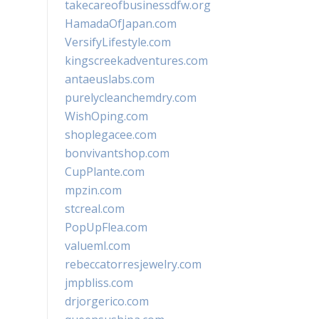
takecareofbusinessdfw.org
HamadaOfJapan.com
VersifyLifestyle.com
kingscreekadventures.com
antaeuslabs.com
purelycleanchemdry.com
WishOping.com
shoplegacee.com
bonvivantshop.com
CupPlante.com
mpzin.com
stcreal.com
PopUpFlea.com
valueml.com
rebeccatorresjewelry.com
jmpbliss.com
drjorgerico.com