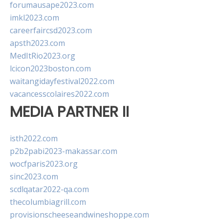
forumausape2023.com
imkl2023.com
careerfaircsd2023.com
apsth2023.com
MedItRio2023.org
lcicon2023boston.com
waitangidayfestival2022.com
vacancesscolaires2022.com
MEDIA PARTNER II
isth2022.com
p2b2pabi2023-makassar.com
wocfparis2023.org
sinc2023.com
scdlqatar2022-qa.com
thecolumbiagrill.com
provisionscheeseandwineshoppe.com