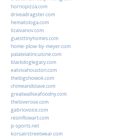
hornopizza.com
driveadragster.com
hematologa.com
lizaivanov.com
guesttinyhomes.com
home-plow-by-meyer.com
palatelatincuisine.com
blackdoglegacy.com
eatvivahouston.com
thebigshowok.com
chimeandstave.com
greatwallseafoodny.com
theloverose.com
gabriovoice.com
resinflowart.com
p-sports.net
korsairstreetwear.com