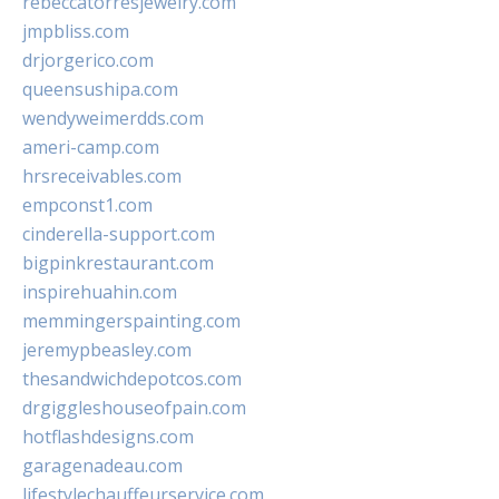
rebeccatorresjewelry.com
jmpbliss.com
drjorgerico.com
queensushipa.com
wendyweimerdds.com
ameri-camp.com
hrsreceivables.com
empconst1.com
cinderella-support.com
bigpinkrestaurant.com
inspirehuahin.com
memmingerspainting.com
jeremypbeasley.com
thesandwichdepotcos.com
drgiggleshouseofpain.com
hotflashdesigns.com
garagenadeau.com
lifestylechauffeurservice.com