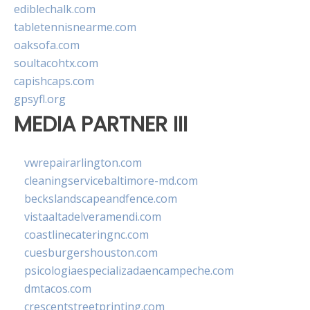
ediblechalk.com
tabletennisnearme.com
oaksofa.com
soultacohtx.com
capishcaps.com
gpsyfl.org
MEDIA PARTNER III
vwrepairarlington.com
cleaningservicebaltimore-md.com
beckslandscapeandfence.com
vistaaltadelveramendi.com
coastlinecateringnc.com
cuesburgershouston.com
psicologiaespecializadaencampeche.com
dmtacos.com
crescentstreetprinting.com