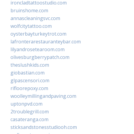
ironcladtattoostudio.com
bruinshome.com
annascleaningsvc.com
wolfcitytattoo.com
oysterbayturkeytrot.com
lafronterarestauranteybar.com
lilyandrosetearoom.com
olivesburgberrypatch.com
theslushkids.com
giobastian.com
glpascensori.com
rifloorepoxy.com
woolleymillingandpaving.com
uptonpvd.com
2troublegrill.com
casateranga.com
sticksandstonesstudiooh.com