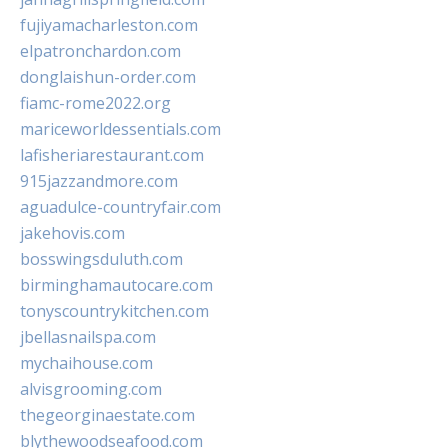
fujiyamacharleston.com
elpatronchardon.com
donglaishun-order.com
fiamc-rome2022.org
mariceworldessentials.com
lafisheriarestaurant.com
915jazzandmore.com
aguadulce-countryfair.com
jakehovis.com
bosswingsduluth.com
birminghamautocare.com
tonyscountrykitchen.com
jbellasnailspa.com
mychaihouse.com
alvisgrooming.com
thegeorginaestate.com
blythewoodseafood.com