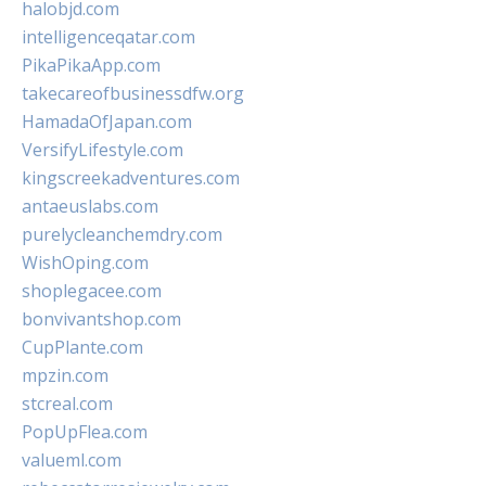
halobjd.com
intelligenceqatar.com
PikaPikaApp.com
takecareofbusinessdfw.org
HamadaOfJapan.com
VersifyLifestyle.com
kingscreekadventures.com
antaeuslabs.com
purelycleanchemdry.com
WishOping.com
shoplegacee.com
bonvivantshop.com
CupPlante.com
mpzin.com
stcreal.com
PopUpFlea.com
valueml.com