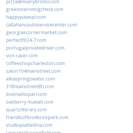
pizzadeliverybristol.com
greenstarsmogcheck.com
happypawspl.com
callahansautoservicecenter.com
georgiascornermarket.com
perfectfit24-7.com
portugalprivatedriver.com
von-racer.com
coffeeshopcharleston.com
salon104mainstreet.com
alkaspringswater.com
318mainstreet8h.com
lovenailsspari.com
oakberry-kuwait.com
quartzliterary.com
friendsofbroderickpark.com
studiopiattellina.com
jannagrillspringfield.com