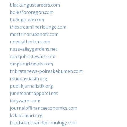
blackanguscareers.com
bolesfororegon.com
bodega-ole.com
thestreamlinerlounge.com
mestrinorubanofc.com
novelatherton.com
nassvalleygardens.net
electjohnstewart.com
omptourtravels.com
tribratanews-polreskebumen.com
rsudbayuasih.org
publikjurnalistik.org
juneteenthapparel.net
italywarm.com
journaloffinanceeconomics.com
kvk-kumari.org
foodscienceandtechnology.com