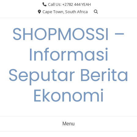
Skip
Call Us: +2782 444 YEAH
to
Cape Town, South Africa
content
SHOPMOSSI –
Informasi
Seputar Berita
Ekonomi
Menu