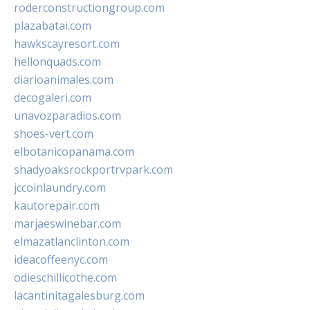
roderconstructiongroup.com
plazabatai.com
hawkscayresort.com
hellonquads.com
diarioanimales.com
decogaleri.com
unavozparadios.com
shoes-vert.com
elbotanicopanama.com
shadyoaksrockportrvpark.com
jccoinlaundry.com
kautorepair.com
marjaeswinebar.com
elmazatlanclinton.com
ideacoffeenyc.com
odieschillicothe.com
lacantinitagalesburg.com