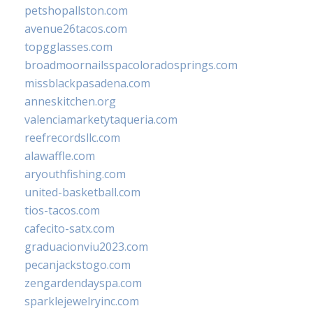
petshopallston.com
avenue26tacos.com
topgglasses.com
broadmoornailsspacoloradosprings.com
missblackpasadena.com
anneskitchen.org
valenciamarketytaqueria.com
reefrecordsllc.com
alawaffle.com
aryouthfishing.com
united-basketball.com
tios-tacos.com
cafecito-satx.com
graduacionviu2023.com
pecanjackstogo.com
zengardendayspa.com
sparklejewelryinc.com