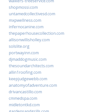
walkers-treeservice.com
shopmossi.com
untamedcollectivesd.com
mxpwellness.com
infernocanine.com
thepaperhousecollection.com
allisonwillisholley.com
solslite.org
portwayinn.com
djmaddogmusic.com
thesoundarchitects.com
allin1roofing.com
keepjudgewebb.com
anatomyofadventure.com
drivancastillo.com
cmmedspa.com
midletontkd.com
gardensandgrills.com