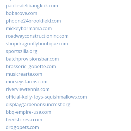
paolosdelibangkok.com
bobacove.com
phoone24brookfield.com
mickeybarmama.com
roadwayconstructioninc.com
shopdragonflyboutique.com
sportszilla.org
batchprovisionsbar.com
brasserie-gobette.com
musicrearte.com
morseysfarms.com
riverviewtennis.com
official-kelly-toys-squishmallows.com
displaygardenonsuncrest.org
bbq-empire-usa.com
feedstoreva.com
drogopets.com