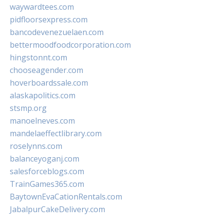
waywardtees.com
pidfloorsexpress.com
bancodevenezuelaen.com
bettermoodfoodcorporation.com
hingstonnt.com
chooseagender.com
hoverboardssale.com
alaskapolitics.com
stsmp.org
manoelneves.com
mandelaeffectlibrary.com
roselynns.com
balanceyoganj.com
salesforceblogs.com
TrainGames365.com
BaytownEvaCationRentals.com
JabalpurCakeDelivery.com