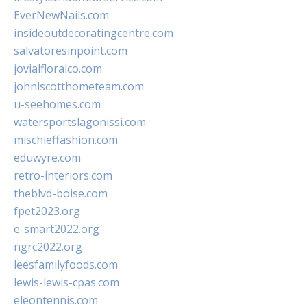
EverNewNails.com
insideoutdecoratingcentre.com
salvatoresinpoint.com
jovialfloralco.com
johnlscotthometeam.com
u-seehomes.com
watersportslagonissi.com
mischieffashion.com
eduwyre.com
retro-interiors.com
theblvd-boise.com
fpet2023.org
e-smart2022.org
ngrc2022.org
leesfamilyfoods.com
lewis-lewis-cpas.com
eleontennis.com