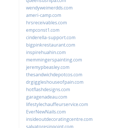
queensushipa.com
wendyweimerdds.com
ameri-camp.com
hrsreceivables.com
empconst1.com
cinderella-support.com
bigpinkrestaurant.com
inspirehuahin.com
memmingerspainting.com
jeremypbeasley.com
thesandwichdepotcos.com
drgiggleshouseofpain.com
hotflashdesigns.com
garagenadeau.com
lifestylechauffeurservice.com
EverNewNails.com
insideoutdecoratingcentre.com
salvatoresinpoint.com