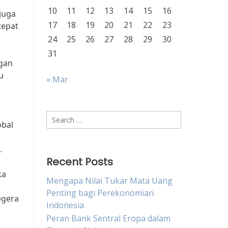
10
11
12
13
14
15
16
juga
17
18
19
20
21
22
23
tepat
24
25
26
27
28
29
30
31
ngan
u
« Mar
Search
obal
for:
.
Recent Posts
ka
Mengapa Nilai Tukar Mata Uang
Penting bagi Perekonomian
egera
Indonesia
Peran Bank Sentral Eropa dalam