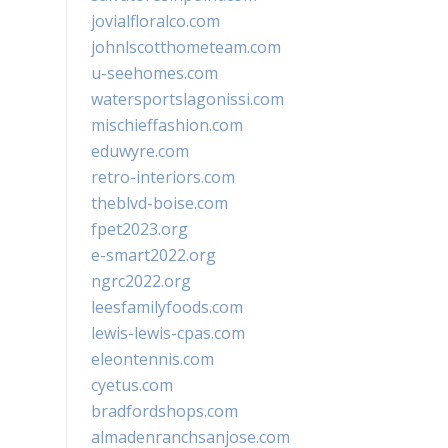
jovialfloralco.com
johnlscotthometeam.com
u-seehomes.com
watersportslagonissi.com
mischieffashion.com
eduwyre.com
retro-interiors.com
theblvd-boise.com
fpet2023.org
e-smart2022.org
ngrc2022.org
leesfamilyfoods.com
lewis-lewis-cpas.com
eleontennis.com
cyetus.com
bradfordshops.com
almadenranchsanjose.com