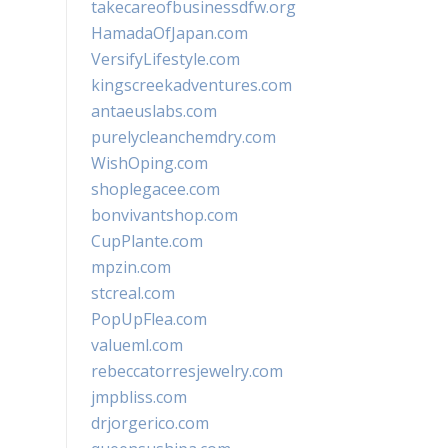
takecareofbusinessdfw.org
HamadaOfJapan.com
VersifyLifestyle.com
kingscreekadventures.com
antaeuslabs.com
purelycleanchemdry.com
WishOping.com
shoplegacee.com
bonvivantshop.com
CupPlante.com
mpzin.com
stcreal.com
PopUpFlea.com
valueml.com
rebeccatorresjewelry.com
jmpbliss.com
drjorgerico.com