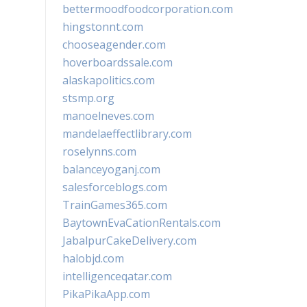
bettermoodfoodcorporation.com
hingstonnt.com
chooseagender.com
hoverboardssale.com
alaskapolitics.com
stsmp.org
manoelneves.com
mandelaeffectlibrary.com
roselynns.com
balanceyoganj.com
salesforceblogs.com
TrainGames365.com
BaytownEvaCationRentals.com
JabalpurCakeDelivery.com
halobjd.com
intelligenceqatar.com
PikaPikaApp.com