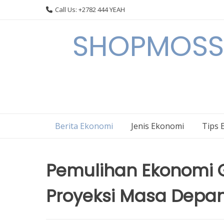
Skip
Call Us: +2782 444 YEAH
to
content
SHOPMOSSI 
Berita Ekonomi
Jenis Ekonomi
Tips 
Pemulihan Ekonomi Gl
Proyeksi Masa Depa