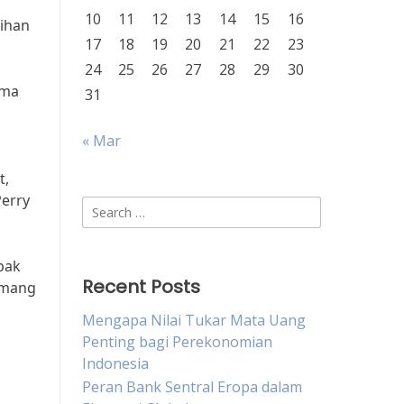
10
11
12
13
14
15
16
lihan
17
18
19
20
21
22
23
24
25
26
27
28
29
30
ama
31
« Mar
t,
Perry
Search
for:
pak
Recent Posts
emang
Mengapa Nilai Tukar Mata Uang
Penting bagi Perekonomian
Indonesia
Peran Bank Sentral Eropa dalam