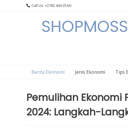
Skip
Call Us: +2782 444 YEAH
to
content
SHOPMOSSI 
Berita Ekonomi
Jenis Ekonomi
Tips 
Pemulihan Ekonomi P
2024: Langkah-Lang