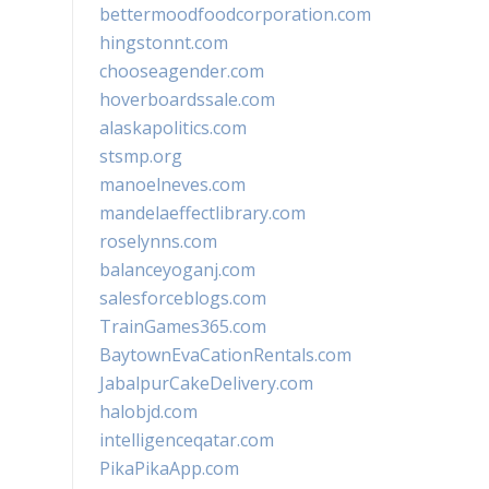
bettermoodfoodcorporation.com
hingstonnt.com
chooseagender.com
hoverboardssale.com
alaskapolitics.com
stsmp.org
manoelneves.com
mandelaeffectlibrary.com
roselynns.com
balanceyoganj.com
salesforceblogs.com
TrainGames365.com
BaytownEvaCationRentals.com
JabalpurCakeDelivery.com
halobjd.com
intelligenceqatar.com
PikaPikaApp.com