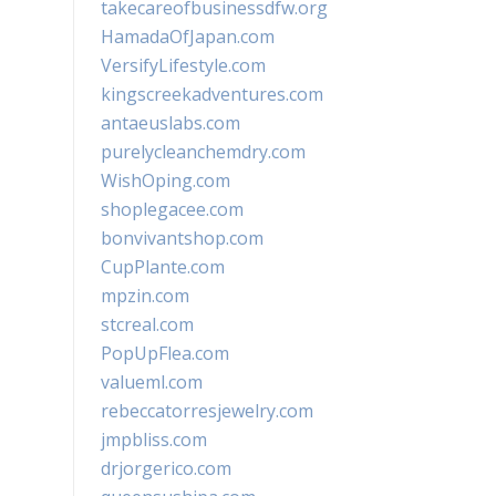
takecareofbusinessdfw.org
HamadaOfJapan.com
VersifyLifestyle.com
kingscreekadventures.com
antaeuslabs.com
purelycleanchemdry.com
WishOping.com
shoplegacee.com
bonvivantshop.com
CupPlante.com
mpzin.com
stcreal.com
PopUpFlea.com
valueml.com
rebeccatorresjewelry.com
jmpbliss.com
drjorgerico.com