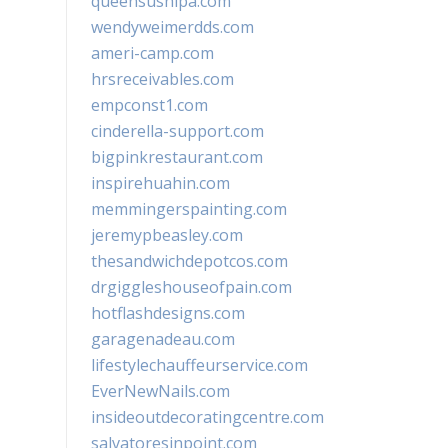
queensushipa.com
wendyweimerdds.com
ameri-camp.com
hrsreceivables.com
empconst1.com
cinderella-support.com
bigpinkrestaurant.com
inspirehuahin.com
memmingerspainting.com
jeremypbeasley.com
thesandwichdepotcos.com
drgiggleshouseofpain.com
hotflashdesigns.com
garagenadeau.com
lifestylechauffeurservice.com
EverNewNails.com
insideoutdecoratingcentre.com
salvatoresinpoint.com