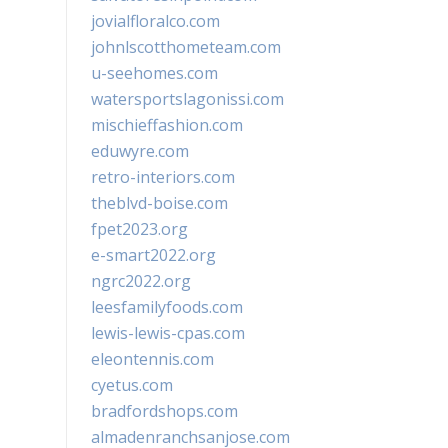
jovialfloralco.com
johnlscotthometeam.com
u-seehomes.com
watersportslagonissi.com
mischieffashion.com
eduwyre.com
retro-interiors.com
theblvd-boise.com
fpet2023.org
e-smart2022.org
ngrc2022.org
leesfamilyfoods.com
lewis-lewis-cpas.com
eleontennis.com
cyetus.com
bradfordshops.com
almadenranchsanjose.com