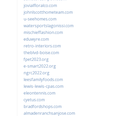
jovialfloralco.com
johnlscotthometeam.com
u-seehomes.com
watersportslagonissi.com
mischieffashion.com
eduwyre.com
retro-interiors.com
theblvd-boise.com
fpet2023.org
e-smart2022.org
ngrc2022.org
leesfamilyfoods.com
lewis-lewis-cpas.com
eleontennis.com
cyetus.com
bradfordshops.com
almadenranchsanjose.com