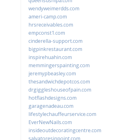
queensushipa.com
wendyweimerdds.com
ameri-camp.com
hrsreceivables.com
empconst1.com
cinderella-support.com
bigpinkrestaurant.com
inspirehuahin.com
memmingerspainting.com
jeremypbeasley.com
thesandwichdepotcos.com
drgiggleshouseofpain.com
hotflashdesigns.com
garagenadeau.com
lifestylechauffeurservice.com
EverNewNails.com
insideoutdecoratingcentre.com
salvatoresinpoint.com