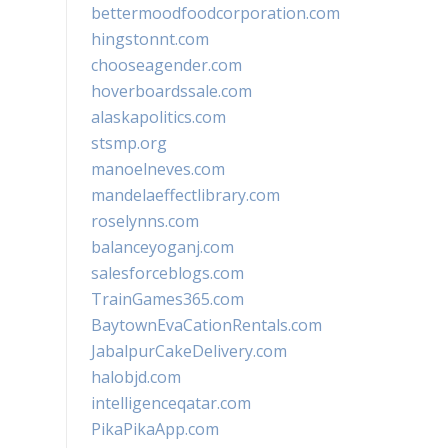
bettermoodfoodcorporation.com
hingstonnt.com
chooseagender.com
hoverboardssale.com
alaskapolitics.com
stsmp.org
manoelneves.com
mandelaeffectlibrary.com
roselynns.com
balanceyoganj.com
salesforceblogs.com
TrainGames365.com
BaytownEvaCationRentals.com
JabalpurCakeDelivery.com
halobjd.com
intelligenceqatar.com
PikaPikaApp.com