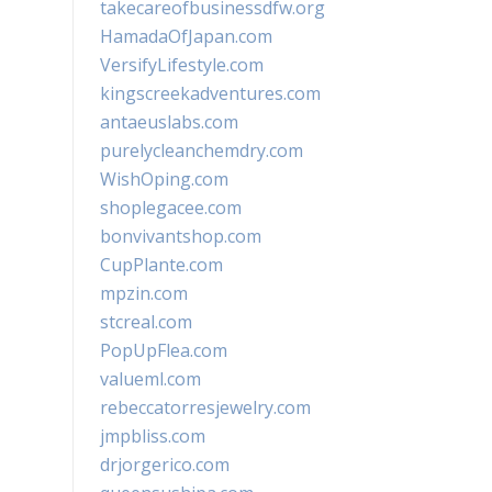
takecareofbusinessdfw.org
HamadaOfJapan.com
VersifyLifestyle.com
kingscreekadventures.com
antaeuslabs.com
purelycleanchemdry.com
WishOping.com
shoplegacee.com
bonvivantshop.com
CupPlante.com
mpzin.com
stcreal.com
PopUpFlea.com
valueml.com
rebeccatorresjewelry.com
jmpbliss.com
drjorgerico.com